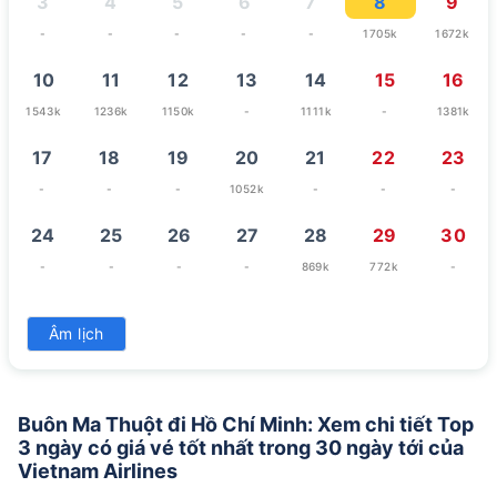
3
4
5
6
7
8
9
-
-
-
-
-
1705k
1672k
10
11
12
13
14
15
16
1543k
1236k
1150k
-
1111k
-
1381k
17
18
19
20
21
22
23
-
-
-
1052k
-
-
-
24
25
26
27
28
29
30
-
-
-
-
869k
772k
-
31
Âm lịch
869k
Buôn Ma Thuột đi Hồ Chí Minh: Xem chi tiết Top
3 ngày có giá vé tốt nhất trong 30 ngày tới của
Vietnam Airlines