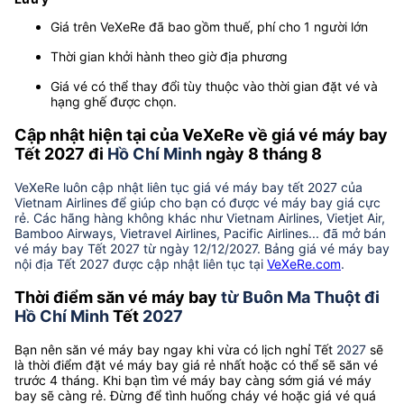
Giá trên VeXeRe đã bao gồm thuế, phí cho 1 người lớn
Thời gian khởi hành theo giờ địa phương
Giá vé có thể thay đổi tùy thuộc vào thời gian đặt vé và
hạng ghế được chọn.
Cập nhật hiện tại của VeXeRe về giá vé máy bay
Tết 2027 đi
Hồ Chí Minh
ngày 8 tháng 8
VeXeRe luôn cập nhật liên tục giá vé máy bay tết 2027 của
Vietnam Airlines để giúp cho bạn có được vé máy bay giá cực
rẻ. Các hãng hàng không khác như Vietnam Airlines, Vietjet Air,
Bamboo Airways, Vietravel Airlines, Pacific Airlines... đã mở bán
vé máy bay Tết 2027 từ ngày 12/12/2027. Bảng giá vé máy bay
nội địa Tết 2027 được cập nhật liên tục tại
VeXeRe.com
.
Thời điểm săn vé máy bay
từ Buôn Ma Thuột đi
Hồ Chí Minh
Tết
2027
Bạn nên săn vé máy bay ngay khi vừa có lịch nghỉ Tết
2027
sẽ
là thời điểm đặt vé máy bay giá rẻ nhất hoặc có thể sẽ săn vé
trước 4 tháng. Khi bạn tìm vé máy bay càng sớm giá vé máy
bay sẽ càng rẻ. Đừng để tình huống cháy vé hoặc giá vé quá