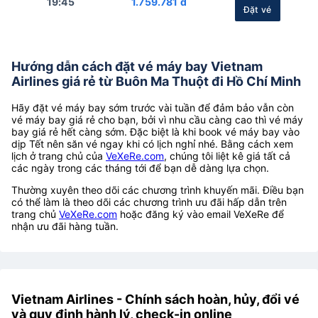
19:45
1.759.781 đ
Đặt vé
Hướng dẫn cách đặt vé máy bay Vietnam
Airlines giá rẻ từ Buôn Ma Thuột đi Hồ Chí Minh
Hãy đặt vé máy bay sớm trước vài tuần để đảm bảo vẫn còn
vé máy bay giá rẻ cho bạn, bởi vì nhu cầu càng cao thì vé máy
bay giá rẻ hết càng sớm. Đặc biệt là khi book vé máy bay vào
dịp Tết nên săn vé ngay khi có lịch nghỉ nhé. Bằng cách xem
lịch ở trang chủ của
VeXeRe.com
, chúng tôi liệt kê giá tất cả
các ngày trong các tháng tới để bạn dễ dàng lựa chọn.
Thường xuyên theo dõi các chương trình khuyến mãi. Điều bạn
có thể làm là theo dõi các chương trình ưu đãi hấp dẫn trên
trang chủ
VeXeRe.com
hoặc đăng ký vào email VeXeRe để
nhận ưu đãi hàng tuần.
Vietnam Airlines - Chính sách hoàn, hủy, đổi vé
và quy định hành lý, check-in online