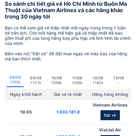
So sánh chi tiết giá vé Hồ Chí Minh từ Buôn Ma
Thuột của Vietnam Airlines và các hãng khác
trong 30 ngày tới
Bạn có thể xem giá vé thấp nhất mỗi ngày trong trong 1 tuần
tới trên lịch. Còn mỗi hàng thể hiện giá vé thấp nhất đã bao
gồm thuế phí của từng hãng bay phù hợp với tình hình tài chính
của mình.
Bấm vào nút "Đặt vé" để đặt mua ngay vé máy bay của hãng
mà bạn thích nhất.
08/08
09/08
10/08
11/08
12/08
13/08
1760k
1727k
1598k
1266k
1180k
-
Ngày khởi hành
Giá vé rẻ nhất
Hãng hàng không
Vietnam Airlines
19:45
1.933.181 đ
Đặt vé
VietJet Air