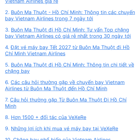
Vietnam Airlines giá rẻ
2.
Buôn Ma Thuột - Hồ Chí Minh: Thông tin các chuyến
bay Vietnam Airlines trong 7 ngày tới
3.
Buôn Ma Thuột đi Hồ Chí Minh: Tư vấn Top chặng
bay Vietnam Airlines có giá rẻ nhất trong 30 ngày tới
4.
Đặt vé máy bay Tết 2027 từ Buôn Ma Thuột đi Hồ
Chí Minh Vietnam Airlines
5.
Buôn Ma Thuột đi Hồ Chí Minh: Thông tin chi tiết về
chặng bay
6.
Các câu hỏi thường gặp về chuyến bay Vietnam
Airlines từ Buôn Ma Thuột đến Hồ Chí Minh
7.
Câu hỏi thường gặp Từ Buôn Ma Thuột Đi Hồ Chí
Minh
8.
Hơn 1500 + đối tác của VeXeRe
9.
Những lợi ích khi mua vé máy bay tại VeXeRe
10.
Chặng bay phổ biến của Vietnam Airlines