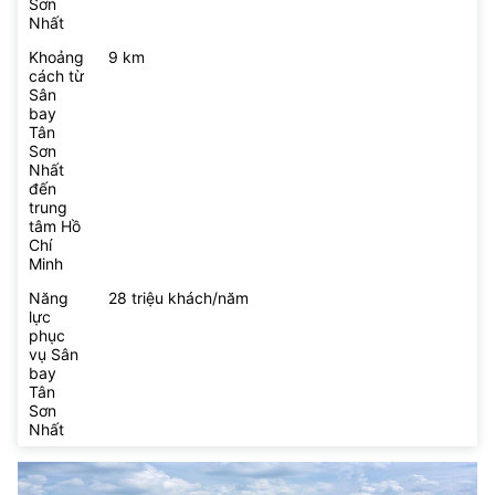
Sơn
Nhất
Khoảng
9 km
cách từ
Sân
bay
Tân
Sơn
Nhất
đến
trung
tâm Hồ
Chí
Minh
Năng
28 triệu khách/năm
lực
phục
vụ Sân
bay
Tân
Sơn
Nhất