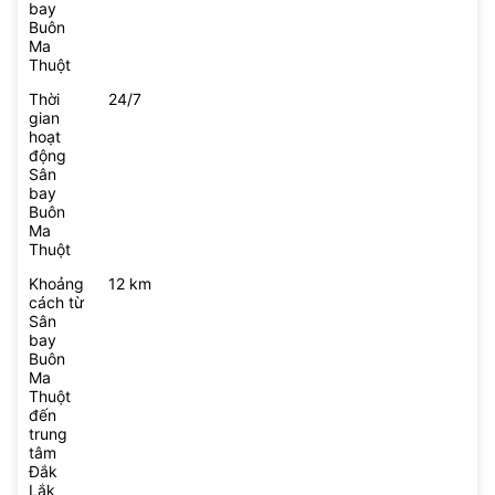
bay
Buôn
Ma
Thuột
Thời
24/7
gian
hoạt
động
Sân
bay
Buôn
Ma
Thuột
Khoảng
12 km
cách từ
Sân
bay
Buôn
Ma
Thuột
đến
trung
tâm
Đắk
Lắk