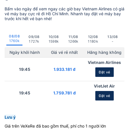
Bấm vào ngày để xem ngay các giờ bay Vietnam Airlines có giá
vé máy bay cực rẻ đi Hồ Chí Minh. Nhanh tay đặt vé máy bay
trước khi hết vé bạn nhé!
08/08
09/08
10/08
11/08
12/08
13/08
1760k
1727k
1598k
1266k
1180k
-
Ngày khởi hành
Giá vé rẻ nhất
Hãng hàng không
Vietnam Airlines
19:45
1.933.181 đ
Đặt vé
VietJet Air
19:45
1.759.781 đ
Đặt vé
Lưu ý
Giá trên VeXeRe đã bao gồm thuế, phí cho 1 người lớn