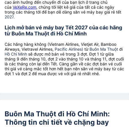
cao ảnh hưởng đến chuyến đi của bạn lịch ở trang chủ
của
VeXeRe.com
, chúng tôi liệt kê giá của tất cả các ngày
trong các tháng tới để bạn dễ dàng săn vé máy bay giá rẻ tết
2027
.
Lịch mở bán vé máy bay Tết 2027 của các hãng
từ Buôn Ma Thuột đi Hồ Chí Minh
Các hãng hàng không (Vietnam Airlines, Vietjet Air, Bamboo
Airways, Vietravel Airlines,
Pacific Airlines)
từ
Buôn Ma Thuột
đi
Hồ Chí Minh
sẽ được mở bán vé trong 3 đợt. Đợt 1 từ giữa
tháng 9 đến tháng 10, đợt 2 vào tháng 10 và tháng 11, đợt cuối
là các tháng còn lại đến Tết. Càng gần về các đợt bán vé cuối
thì giá vé càng mắc tốt hơn hết bạn nên săn vé máy bay từ các
đợt 1 và đợt 2 để mua được vé với giá rẻ nhất nhé.
Buôn Ma Thuột đi Hồ Chí Minh:
Thông tin chi tiết về chặng bay