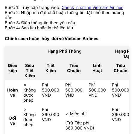
Bước 1: Truy cập trang web:
Check in online Vietnam Airlines
Bước 2: Nhập mã đặt chỗ hoặc thông tin đặt chỗ theo hướng
dẫn
Bước 3: Điền thông tin theo yêu cầu
Bước 4: Sao lưu hoặc in thẻ lên tàu
Chính sách hoàn, hủy, đổi vé
Vietnam Airlines
Hạng Phổ Thông
Hạng Ph
Đặc 
Điều
Siêu
Tiết
Tiêu
Linh
Tiêu
kiện
Tiết
Kiệm
Chuẩn
Hoạt
Chuẩn
Kiệm
✗
Phí
Phí
Phí
Phí
Hoàn
Không
500.000
500.000
500.000
500.000
vé
được
VNĐ
VNĐ
VNĐ
VNĐ
phép
✗
Phí
Phí
✓ Miễn phí
Không
360.000
360.000
Đổi
được
VNĐ
VNĐ
(Trừ Tết: phí
vé
phép
360.000 VNĐ)