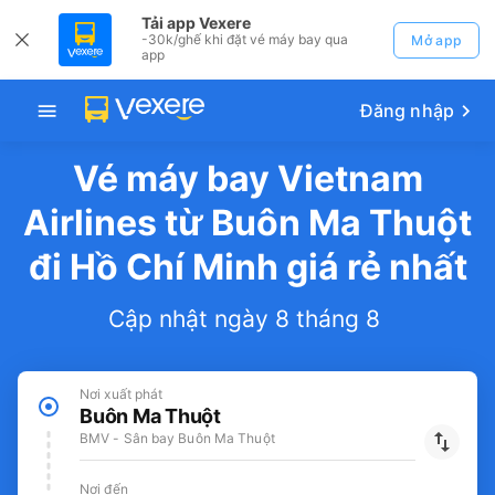
Tải app Vexere
-30k/ghế khi đặt vé máy bay qua
Mở app
app
Đăng nhập
Vé máy bay Vietnam
Airlines từ Buôn Ma Thuột
đi Hồ Chí Minh giá rẻ nhất
Cập nhật ngày 8 tháng 8
Nơi xuất phát
Buôn Ma Thuột
BMV - Sân bay Buôn Ma Thuột
Nơi đến