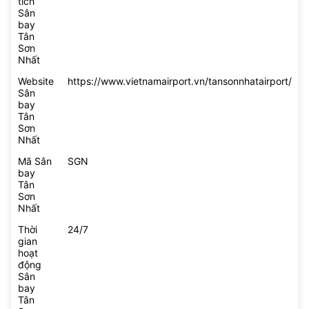
tích
Sân
bay
Tân
Sơn
Nhất
Website
https://www.vietnamairport.vn/tansonnhatairport/
Sân
bay
Tân
Sơn
Nhất
Mã Sân
SGN
bay
Tân
Sơn
Nhất
Thời
24/7
gian
hoạt
động
Sân
bay
Tân