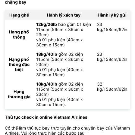
chặng bay
Hạng ghế
Hành lý xách tay
Hành lý ký gửi
12kg/26lb
bao gồm 01 kiện
23
115cm (56cm x 36cm x
kg/158cm/62in
Hạng phổ
23cm)
thông
và 01 phụ kiện (40cm x
30cm x 15cm)
18kg/40lb
gồm 02 kiện
23
Hạng phổ
115cm (56cm x 36cm x
kg/158cm/62in
thông đặc
23cm)
biệt
và 01 phụ kiện (40cm x
30cm x 15cm)
18kg/40lb
gồm 02 kiện
32
115cm (56cm x 36cm x
kg/158cm/62in
Hạng
23cm)
thương gia
và 01 phụ kiện (40cm x
30cm x 15cm).
Thủ tục check in online Vietnam Airlines
Có thể làm thủ tục bay trực tuyến cho chuyến bay của Vietnam
Airlines. Vui lòng thực hiện các bước sau: