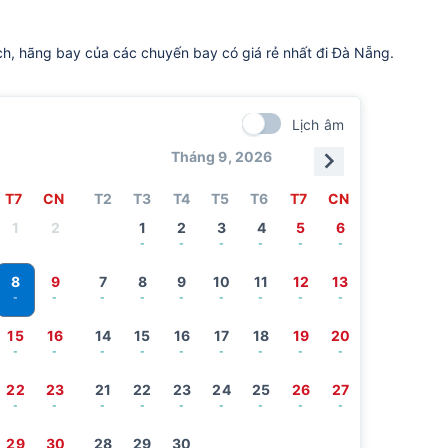
ch, hãng bay của các chuyến bay có giá rẻ nhất đi Đà Nẵng.
Lịch âm
Tháng 9, 2026
T7
CN
T2
T3
T4
T5
T6
T7
CN
1
2
1
2
3
4
5
6
-
-
-
-
-
-
8
9
7
8
9
10
11
12
13
-
-
-
-
-
-
-
-
-
15
16
14
15
16
17
18
19
20
-
-
-
-
-
-
-
-
-
22
23
21
22
23
24
25
26
27
-
-
-
-
-
-
-
-
-
29
30
28
29
30