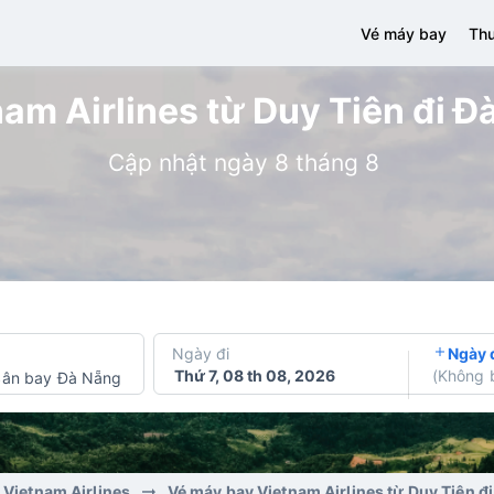
Vé máy bay
Thu
am Airlines từ Duy Tiên đi Đà
Cập nhật ngày 8 tháng 8
Ngày đi
Ngày 
Thứ 7, 08 th 08, 2026
(
Không 
Sân bay Đà Nẵng
 Vietnam Airlines
Vé máy bay Vietnam Airlines từ Duy Tiên đ