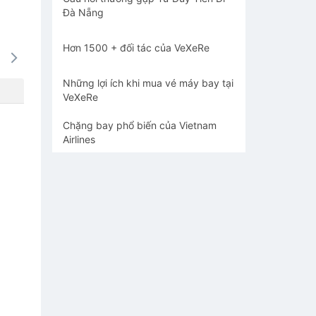
Đà Nẵng
Hơn 1500 + đối tác của VeXeRe
16/08
17/08
18/08
19/08
20/0
-
-
-
-
-
Những lợi ích khi mua vé máy bay tại
VeXeRe
Chặng bay phổ biến của Vietnam
Airlines