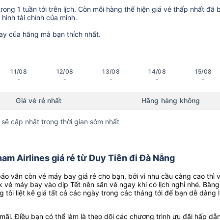
ong 1 tuần tới trên lịch. Còn mỗi hàng thể hiện giá vé thấp nhất đã 
hình tài chính của mình.
ay của hãng mà bạn thích nhất.
11/08
12/08
13/08
14/08
15/08
-
-
-
-
-
Giá vé rẻ nhất
Hãng hàng không
 sẽ cập nhật trong thời gian sớm nhất
m Airlines giá rẻ từ Duy Tiên đi Đà Nẵng
o vẫn còn vé máy bay giá rẻ cho bạn, bởi vì nhu cầu càng cao thì 
k vé máy bay vào dịp Tết nên săn vé ngay khi có lịch nghỉ nhé. Bằng
g tôi liệt kê giá tất cả các ngày trong các tháng tới để bạn dễ dàng 
ãi. Điều bạn có thể làm là theo dõi các chương trình ưu đãi hấp dẫn