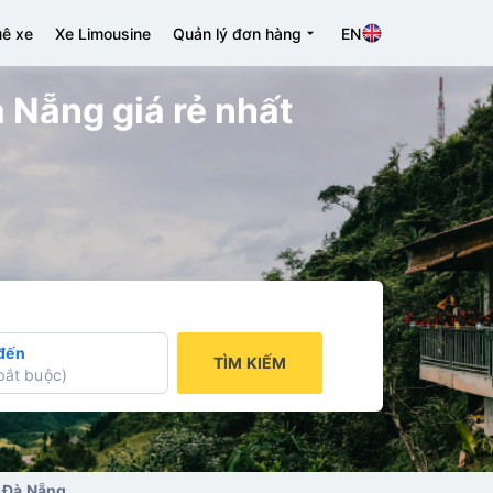
ê xe
Xe Limousine
Quản lý đơn hàng
EN
 Nẵng giá rẻ nhất
đến
TÌM KIẾM
bắt buộc
)
i Đà Nẵng