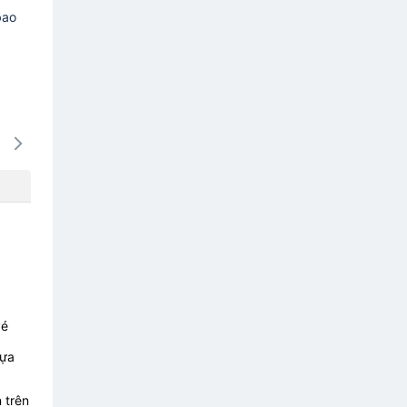
bao
16/08
17/08
18/08
19/08
20/0
-
-
-
-
-
vé
lựa
 trên