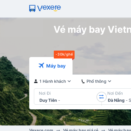
Vé máy bay Vietn
-30k/ghế
Máy bay
1 Hành khách
Phổ thông
Nơi Đi
Nơi Đến
Duy Tiên
-
Đà Nẵng
-
Vexere.com
Vé máy bay giá rẻ
Vé máy bay