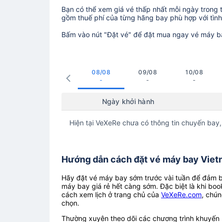
Bạn có thể xem giá vé thấp nhất mỗi ngày trong tr
gồm thuế phí của từng hãng bay phù hợp với tình 
Bấm vào nút "Đặt vé" để đặt mua ngay vé máy b
08/08
09/08
10/08
-
-
-
Ngày khởi hành
Hiện tại VeXeRe chưa có thông tin chuyến bay,
Hướng dẫn cách đặt vé máy bay Vietna
Hãy đặt vé máy bay sớm trước vài tuần để đảm bả
máy bay giá rẻ hết càng sớm. Đặc biệt là khi boo
cách xem lịch ở trang chủ của
VeXeRe.com
, chún
chọn.
Thường xuyên theo dõi các chương trình khuyến m