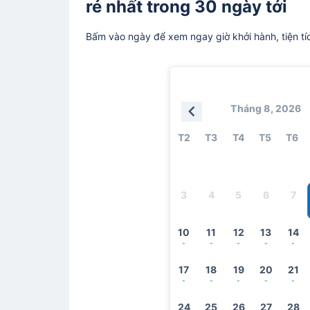
rẻ nhất trong 30 ngày tới
Bấm vào ngày để xem ngay giờ khởi hành, tiện tí
Tháng 8, 2026
T2
T3
T4
T5
T6
3
4
5
6
7
10
11
12
13
14
-
-
-
-
-
17
18
19
20
21
-
-
-
-
-
24
25
26
27
28