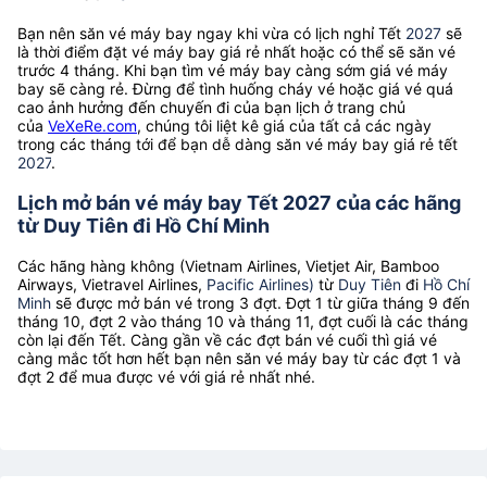
Bạn nên săn vé máy bay ngay khi vừa có lịch nghỉ Tết
2027
sẽ
là thời điểm đặt vé máy bay giá rẻ nhất hoặc có thể sẽ săn vé
trước 4 tháng. Khi bạn tìm vé máy bay càng sớm giá vé máy
bay sẽ càng rẻ. Đừng để tình huống cháy vé hoặc giá vé quá
cao ảnh hưởng đến chuyến đi của bạn lịch ở trang chủ
của
VeXeRe.com
, chúng tôi liệt kê giá của tất cả các ngày
trong các tháng tới để bạn dễ dàng săn vé máy bay giá rẻ tết
2027
.
Lịch mở bán vé máy bay Tết 2027 của các hãng
từ Duy Tiên đi Hồ Chí Minh
Các hãng hàng không (Vietnam Airlines, Vietjet Air, Bamboo
Airways, Vietravel Airlines,
Pacific Airlines)
từ
Duy Tiên
đi
Hồ Chí
Minh
sẽ được mở bán vé trong 3 đợt. Đợt 1 từ giữa tháng 9 đến
tháng 10, đợt 2 vào tháng 10 và tháng 11, đợt cuối là các tháng
còn lại đến Tết. Càng gần về các đợt bán vé cuối thì giá vé
càng mắc tốt hơn hết bạn nên săn vé máy bay từ các đợt 1 và
đợt 2 để mua được vé với giá rẻ nhất nhé.