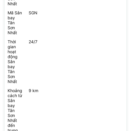
Nhất
Mã Sân
SGN
bay
Tân
Sơn
Nhất
Thời
24/7
gian
hoạt
động
Sân
bay
Tân
Sơn
Nhất
Khoảng
9 km
cách từ
Sân
bay
Tân
Sơn
Nhất
đến
trung