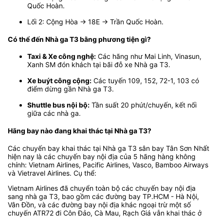
Quốc Hoàn.
Lối 2: Cộng Hòa → 18E → Trần Quốc Hoàn.
Có thể đến Nhà ga T3 bằng phương tiện gì?
Taxi & Xe công nghệ:
Các hãng như Mai Linh, Vinasun,
Xanh SM đón khách tại bãi đỗ xe Nhà ga T3.
Xe buýt công cộng:
Các tuyến 109, 152, 72-1, 103 có
điểm dừng gần Nhà ga T3.
Shuttle bus nội bộ:
Tần suất 20 phút/chuyến, kết nối
giữa các nhà ga.
Hãng bay nào đang khai thác tại Nhà ga T3?
Các chuyến bay khai thác tại Nhà ga T3 sân bay Tân Sơn Nhất
hiện nay là các chuyến bay nội địa của 5 hãng hàng không
chính: Vietnam Airlines, Pacific Airlines, Vasco, Bamboo Airways
và Vietravel Airlines. Cụ thể:
Vietnam Airlines đã chuyển toàn bộ các chuyến bay nội địa
sang nhà ga T3, bao gồm các đường bay TP.HCM - Hà Nội,
Vân Đồn, và các đường bay nội địa khác ngoại trừ một số
chuyến ATR72 đi Côn Đảo, Cà Mau, Rạch Giá vẫn khai thác ở