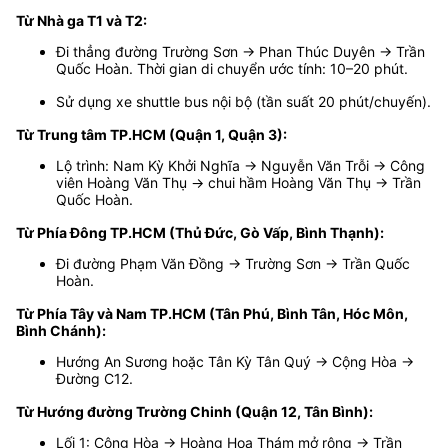
Từ Nhà ga T1 và T2:
Đi thẳng đường Trường Sơn → Phan Thúc Duyên → Trần
Quốc Hoàn. Thời gian di chuyển ước tính: 10–20 phút.
Sử dụng xe shuttle bus nội bộ (tần suất 20 phút/chuyến).
Từ Trung tâm TP.HCM (Quận 1, Quận 3):
Lộ trình: Nam Kỳ Khởi Nghĩa → Nguyễn Văn Trỗi → Công
viên Hoàng Văn Thụ → chui hầm Hoàng Văn Thụ → Trần
Quốc Hoàn.
Từ Phía Đông TP.HCM (Thủ Đức, Gò Vấp, Bình Thạnh):
Đi đường Phạm Văn Đồng → Trường Sơn → Trần Quốc
Hoàn.
Từ Phía Tây và Nam TP.HCM (Tân Phú, Bình Tân, Hóc Môn,
Bình Chánh):
Hướng An Sương hoặc Tân Kỳ Tân Quý → Cộng Hòa →
Đường C12.
Từ Hướng đường Trường Chinh (Quận 12, Tân Bình):
Lối 1: Cộng Hòa → Hoàng Hoa Thám mở rộng → Trần