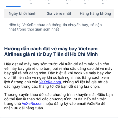
-
-
-
-
-
-
Ngày khởi hành
Giá vé rẻ nhất
Hãng hàng không
Hiện tại VeXeRe chưa có thông tin chuyến bay, sẽ cập
nhật trong thời gian sớm nhất
Hướng dẫn cách đặt vé máy bay Vietnam
Airlines giá rẻ từ Duy Tiên đi Hồ Chí Minh
Hãy đặt vé máy bay sớm trước vài tuần để đảm bảo vẫn còn
vé máy bay giá rẻ cho bạn, bởi vì nhu cầu càng cao thì vé máy
bay giá rẻ hết càng sớm. Đặc biệt là khi book vé máy bay vào
dịp Tết nên săn vé ngay khi có lịch nghỉ nhé. Bằng cách xem
lịch ở trang chủ của
VeXeRe.com
, chúng tôi liệt kê giá tất cả
các ngày trong các tháng tới để bạn dễ dàng lựa chọn.
Thường xuyên theo dõi các chương trình khuyến mãi. Điều bạn
có thể làm là theo dõi các chương trình ưu đãi hấp dẫn trên
trang chủ
VeXeRe.com
hoặc đăng ký vào email VeXeRe để
nhận ưu đãi hàng tuần.