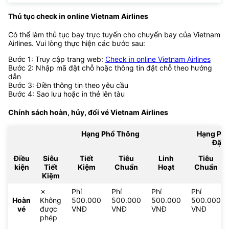
Thủ tục check in online Vietnam Airlines
Có thể làm thủ tục bay trực tuyến cho chuyến bay của Vietnam
Airlines. Vui lòng thực hiện các bước sau:
Bước 1: Truy cập trang web:
Check in online Vietnam Airlines
Bước 2: Nhập mã đặt chỗ hoặc thông tin đặt chỗ theo hướng
dẫn
Bước 3: Điền thông tin theo yêu cầu
Bước 4: Sao lưu hoặc in thẻ lên tàu
Chính sách hoàn, hủy, đổi vé
Vietnam Airlines
Hạng Phổ Thông
Hạng Ph
Đặc 
Điều
Siêu
Tiết
Tiêu
Linh
Tiêu
kiện
Tiết
Kiệm
Chuẩn
Hoạt
Chuẩn
Kiệm
✗
Phí
Phí
Phí
Phí
Hoàn
Không
500.000
500.000
500.000
500.000
vé
được
VNĐ
VNĐ
VNĐ
VNĐ
phép