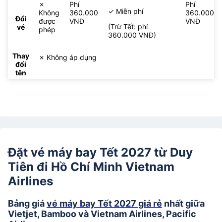
✗
Phí
Phí
✓ Miễn phí
Không
360.000
360.000
Đổi
được
VNĐ
VNĐ
(Trừ Tết: phí
vé
phép
360.000 VNĐ)
Thay
✗ Không áp dụng
đổi
tên
Đặt vé máy bay Tết 2027 từ Duy
Tiên đi Hồ Chí Minh Vietnam
Airlines
Bảng giá
vé máy bay Tết 2027 giá rẻ
nhất giữa
Vietjet, Bamboo và Vietnam Airlines, Pacific