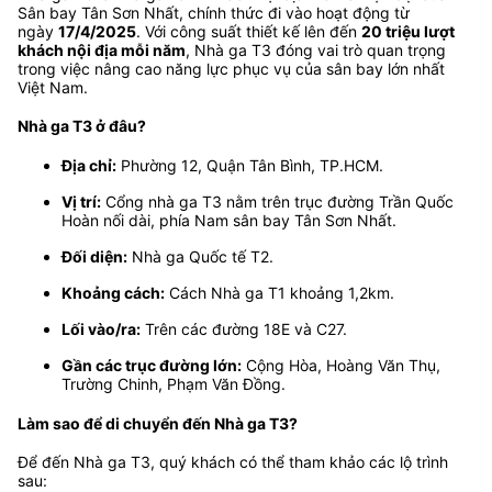
Sân bay Tân Sơn Nhất, chính thức đi vào hoạt động từ
ngày
17/4/2025
. Với công suất thiết kế lên đến
20 triệu lượt
khách nội địa mỗi năm
, Nhà ga T3 đóng vai trò quan trọng
trong việc nâng cao năng lực phục vụ của sân bay lớn nhất
Việt Nam.
Nhà ga T3 ở đâu?
Địa chỉ:
Phường 12, Quận Tân Bình, TP.HCM.
Vị trí:
Cổng nhà ga T3 nằm trên trục đường Trần Quốc
Hoàn nối dài, phía Nam sân bay Tân Sơn Nhất.
Đối diện:
Nhà ga Quốc tế T2.
Khoảng cách:
Cách Nhà ga T1 khoảng 1,2km.
Lối vào/ra:
Trên các đường 18E và C27.
Gần các trục đường lớn:
Cộng Hòa, Hoàng Văn Thụ,
Trường Chinh, Phạm Văn Đồng.
Làm sao để di chuyển đến Nhà ga T3?
Để đến Nhà ga T3, quý khách có thể tham khảo các lộ trình
sau: