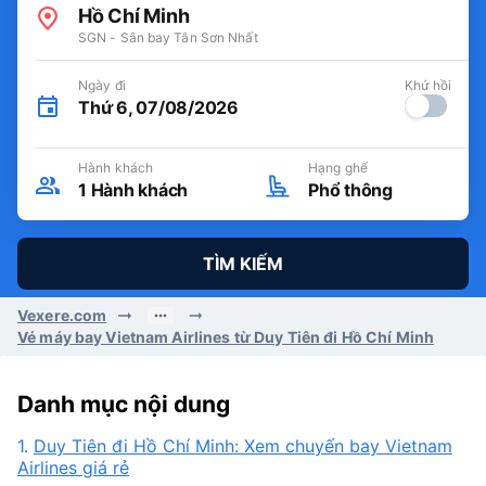
Hồ Chí Minh
SGN - Sân bay Tân Sơn Nhất
Ngày đi
Khứ hồi
Thứ 6, 07/08/2026
Hành khách
Hạng ghế
1
Hành khách
Phổ thông
TÌM KIẾM
Vexere.com
Vé máy bay Vietnam Airlines từ Duy Tiên đi Hồ Chí Minh
Danh mục nội dung
1.
Duy Tiên đi Hồ Chí Minh: Xem chuyến bay Vietnam
Airlines giá rẻ