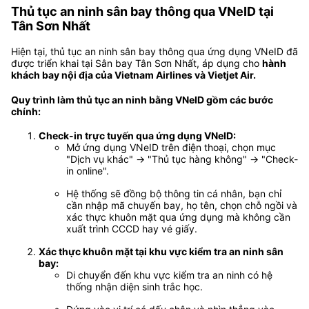
Thủ tục an ninh sân bay thông qua VNeID tại
Tân Sơn Nhất
Hiện tại, thủ tục an ninh sân bay thông qua ứng dụng VNeID đã
được triển khai tại Sân bay Tân Sơn Nhất, áp dụng cho
hành
khách bay nội địa của Vietnam Airlines và Vietjet Air.
Quy trình làm thủ tục an ninh bằng VNeID gồm các bước
chính:
Check-in trực tuyến qua ứng dụng VNeID:
Mở ứng dụng VNeID trên điện thoại, chọn mục
"Dịch vụ khác" → "Thủ tục hàng không" → "Check-
in online".
Hệ thống sẽ đồng bộ thông tin cá nhân, bạn chỉ
cần nhập mã chuyến bay, họ tên, chọn chỗ ngồi và
xác thực khuôn mặt qua ứng dụng mà không cần
xuất trình CCCD hay vé giấy.
Xác thực khuôn mặt tại khu vực kiểm tra an ninh sân
bay:
Di chuyển đến khu vực kiểm tra an ninh có hệ
thống nhận diện sinh trắc học.