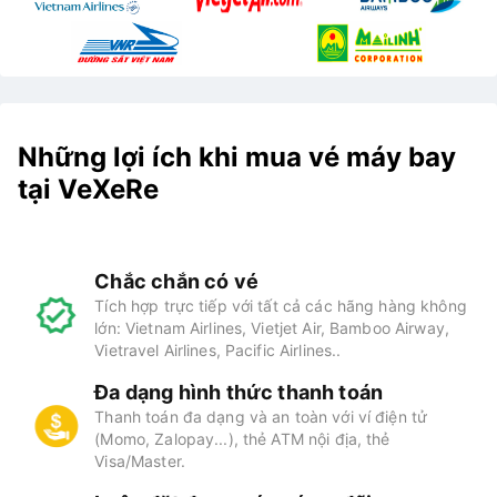
Những lợi ích khi mua vé máy bay
tại VeXeRe
Chắc chắn có vé
Tích hợp trực tiếp với tất cả các hãng hàng không
lớn: Vietnam Airlines, Vietjet Air, Bamboo Airway,
Vietravel Airlines, Pacific Airlines..
Đa dạng hình thức thanh toán
Thanh toán đa dạng và an toàn với ví điện tử
(Momo, Zalopay...), thẻ ATM nội địa, thẻ
Visa/Master.