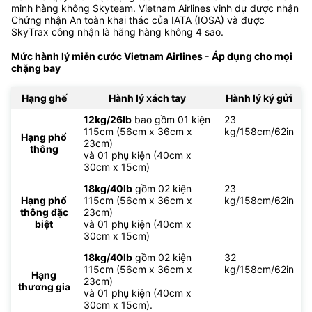
minh hàng không Skyteam. Vietnam Airlines vinh dự được nhận
Chứng nhận An toàn khai thác của IATA (IOSA) và được
SkyTrax công nhận là hãng hàng không 4 sao.
Mức hành lý miễn cước Vietnam Airlines - Áp dụng cho mọi
chặng bay
Hạng ghế
Hành lý xách tay
Hành lý ký gửi
12kg/26lb
bao gồm 01 kiện
23
115cm (56cm x 36cm x
kg/158cm/62in
Hạng phổ
23cm)
thông
và 01 phụ kiện (40cm x
30cm x 15cm)
18kg/40lb
gồm 02 kiện
23
Hạng phổ
115cm (56cm x 36cm x
kg/158cm/62in
thông đặc
23cm)
biệt
và 01 phụ kiện (40cm x
30cm x 15cm)
18kg/40lb
gồm 02 kiện
32
115cm (56cm x 36cm x
kg/158cm/62in
Hạng
23cm)
thương gia
và 01 phụ kiện (40cm x
30cm x 15cm).