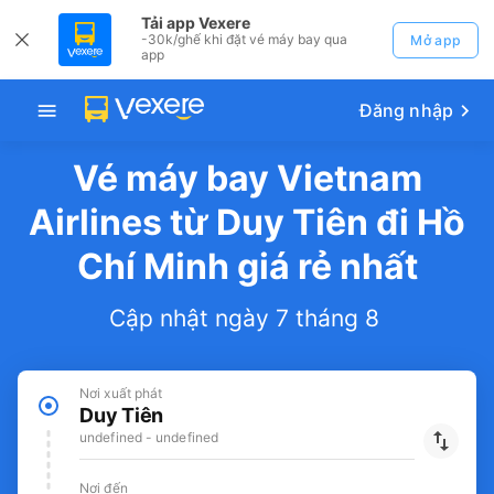
Tải app Vexere
-30k/ghế khi đặt vé máy bay qua
Mở app
app
Đăng nhập
Vé máy bay Vietnam
Airlines từ Duy Tiên đi Hồ
Chí Minh giá rẻ nhất
Cập nhật ngày 7 tháng 8
Nơi xuất phát
Duy Tiên
undefined - undefined
Nơi đến