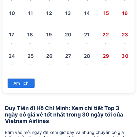
-
-
-
-
-
-
-
10
11
12
13
14
15
16
-
-
-
-
-
-
-
17
18
19
20
21
22
23
-
-
-
-
-
-
-
24
25
26
27
28
29
30
-
-
-
-
-
-
-
31
Âm lịch
-
Duy Tiên đi Hồ Chí Minh: Xem chi tiết Top 3
ngày có giá vé tốt nhất trong 30 ngày tới của
Vietnam Airlines
Bấm vào mỗi ngày để xem giờ bay và những chuyến có giá