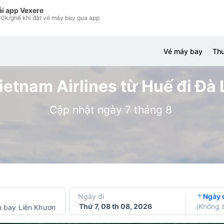
ải app Vexere
0k/ghế khi đặt vé máy bay qua app
Vé máy bay
Thu
etnam Airlines từ Huế đi Đà L
Cập nhật ngày 7 tháng 8
Ngày đi
Ngày 
Thứ 7, 08 th 08, 2026
(
Không 
 bay Liên Khương