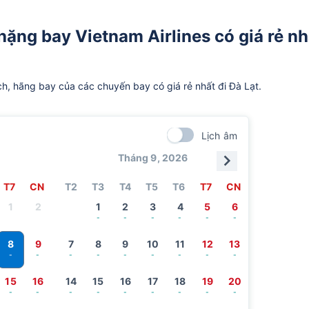
hặng bay Vietnam Airlines có giá rẻ nh
ch, hãng bay của các chuyến bay có giá rẻ nhất đi Đà Lạt.
Lịch âm
Tháng 9, 2026
T7
CN
T2
T3
T4
T5
T6
T7
CN
1
2
1
2
3
4
5
6
-
-
-
-
-
-
8
9
7
8
9
10
11
12
13
-
-
-
-
-
-
-
-
-
15
16
14
15
16
17
18
19
20
-
-
-
-
-
-
-
-
-