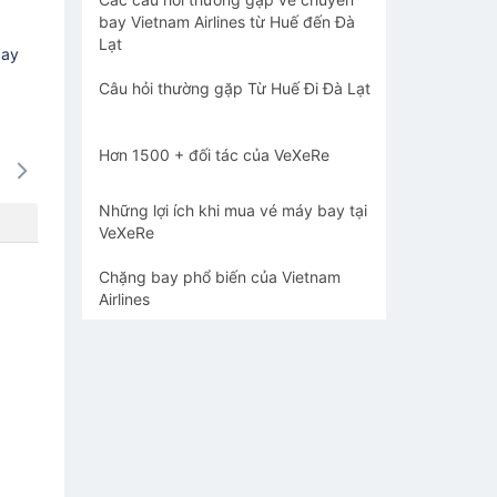
bay Vietnam Airlines từ Huế đến Đà
Lạt
bay
Câu hỏi thường gặp Từ Huế Đi Đà Lạt
Hơn 1500 + đối tác của VeXeRe
15/08
16/08
17/08
18/08
19/0
-
-
-
-
-
Những lợi ích khi mua vé máy bay tại
VeXeRe
Chặng bay phổ biến của Vietnam
Airlines