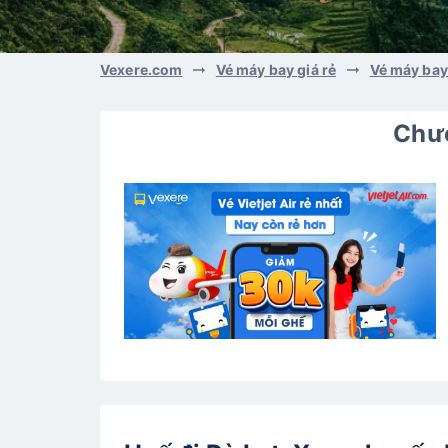
Vexere.com
Vé máy bay giá rẻ
Vé máy bay
Chươ