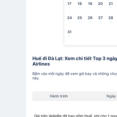
17
18
19
20
21
-
-
-
-
-
24
25
26
27
28
-
-
-
-
-
31
-
Huế đi Đà Lạt: Xem chi tiết Top 3 ngà
Airlines
Bấm vào mỗi ngày để xem giờ bay và những chuy
này.
Hành trình
Ngày
Giá trên VeXeRe đã bao gồm thuế, phí cho 1 ngư