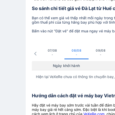
So sánh chi tiết giá vé Đà Lạt từ Huế
Bạn có thể xem giá vé thấp nhất mỗi ngày trong tr
gồm thuế phí của từng hãng bay phù hợp với tình 
Bấm vào nút "Đặt vé" để đặt mua ngay vé máy b
07/08
08/08
09/08
-
-
-
Ngày khởi hành
Hiện tại VeXeRe chưa có thông tin chuyến bay,
Hướng dẫn cách đặt vé máy bay Vietna
Hãy đặt vé máy bay sớm trước vài tuần để đảm bả
máy bay giá rẻ hết càng sớm. Đặc biệt là khi boo
cách xem lịch ở trang chủ của
VeXeRe.com
, chún