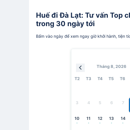
Huế đi Đà Lạt: Tư vấn Top c
trong 30 ngày tới
Bấm vào ngày để xem ngay giờ khởi hành, tiện tí
Tháng 8, 2026
T2
T3
T4
T5
T6
3
4
5
6
7
10
11
12
13
14
-
-
-
-
-