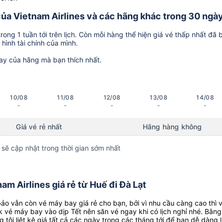
 của Vietnam Airlines và các hãng khác trong 30 ngày
ong 1 tuần tới trên lịch. Còn mỗi hàng thể hiện giá vé thấp nhất đã 
hình tài chính của mình.
ay của hãng mà bạn thích nhất.
10/08
11/08
12/08
13/08
14/08
-
-
-
-
-
Giá vé rẻ nhất
Hãng hàng không
 sẽ cập nhật trong thời gian sớm nhất
m Airlines giá rẻ từ Huế đi Đà Lạt
o vẫn còn vé máy bay giá rẻ cho bạn, bởi vì nhu cầu càng cao thì 
k vé máy bay vào dịp Tết nên săn vé ngay khi có lịch nghỉ nhé. Bằng
g tôi liệt kê giá tất cả các ngày trong các tháng tới để bạn dễ dàng 