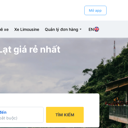
Mở app
ê xe
Xe Limousine
Quản lý đơn hàng
EN
ạt giá rẻ nhất
đến
TÌM KIẾM
bắt buộc
)