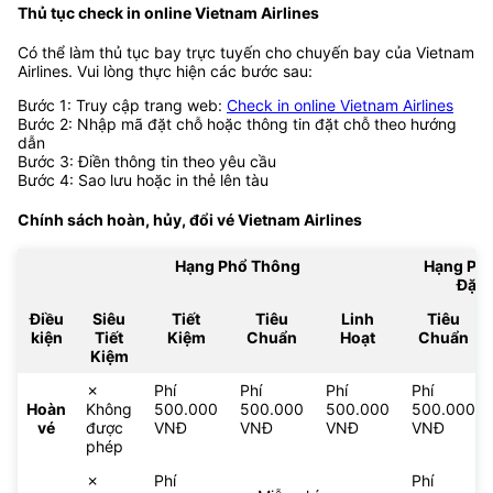
Thủ tục check in online Vietnam Airlines
Có thể làm thủ tục bay trực tuyến cho chuyến bay của Vietnam
Airlines. Vui lòng thực hiện các bước sau:
Bước 1: Truy cập trang web:
Check in online Vietnam Airlines
Bước 2: Nhập mã đặt chỗ hoặc thông tin đặt chỗ theo hướng
dẫn
Bước 3: Điền thông tin theo yêu cầu
Bước 4: Sao lưu hoặc in thẻ lên tàu
Chính sách hoàn, hủy, đổi vé
Vietnam Airlines
Hạng Phổ Thông
Hạng Ph
Đặc 
Điều
Siêu
Tiết
Tiêu
Linh
Tiêu
kiện
Tiết
Kiệm
Chuẩn
Hoạt
Chuẩn
Kiệm
✗
Phí
Phí
Phí
Phí
Hoàn
Không
500.000
500.000
500.000
500.000
vé
được
VNĐ
VNĐ
VNĐ
VNĐ
phép
✗
Phí
Phí