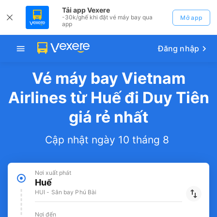
Tải app Vexere
-30k/ghế khi đặt vé máy bay qua
Mở app
app
Đăng nhập
Vé máy bay Vietnam
Airlines từ Huế đi Duy Tiên
giá rẻ nhất
Cập nhật ngày 10 tháng 8
Nơi xuất phát
Huế
HUI - Sân bay Phú Bài
Nơi đến