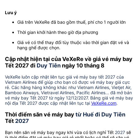
Lưu ý
Giá trên VeXeRe đã bao gồm thuế, phí cho 1 người lớn
Thời gian khởi hành theo giờ địa phương
Giá vé có thể thay đổi tùy thuộc vào thời gian đặt vé và
hạng ghế được chọn.
Cập nhật hiện tại của VeXeRe về giá vé máy bay
Tết 2027 đi
Duy Tiên
ngày 10 tháng 8
VeXeRe luôn cập nhật liên tục giá vé máy bay tết 2027 của
Vietnam Airlines để giúp cho bạn có được vé máy bay giá cực
rẻ. Các hãng hàng không khác như Vietnam Airlines, Vietjet Air,
Bamboo Airways, Vietravel Airlines, Pacific Airlines... đã mở bán
vé máy bay Tết 2027 từ ngày 12/12/2027. Bảng giá vé máy bay
nội địa Tết 2027 được cập nhật liên tục tại
VeXeRe.com
.
Thời điểm săn vé máy bay
từ Huế đi Duy Tiên
Tết
2027
Bạn nên săn vé máy bay ngay khi vừa có lịch nghỉ Tết
2027
sẽ
là thời điểm đặt vé máy bay giá rẻ nhất hoặc có thể sẽ săn vé