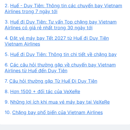
2.
Huế - Duy Tiên: Thông tin các chuyến bay Vietnam
Airlines trong 7 ngày tới
3.
Huế đi Duy Tiên: Tư vấn Top chặng bay Vietnam
Airlines có giá rẻ nhất trong 30 ngày tới
4.
Đặt vé máy bay Tết 2027 từ Huế đi Duy Tiên
Vietnam Airlines
5.
Huế đi Duy Tiên: Thông tin chi tiết về chặng bay
6.
Các câu hỏi thường gặp về chuyến bay Vietnam
Airlines từ Huế đến Duy Tiên
7.
Câu hỏi thường gặp Từ Huế Đi Duy Tiên
8.
Hơn 1500 + đối tác của VeXeRe
9.
Những lợi ích khi mua vé máy bay tại VeXeRe
10.
Chặng bay phổ biến của Vietnam Airlines