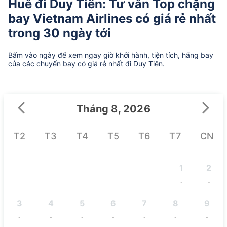
Huế đi Duy Tiên: Tư vấn Top chặng
bay Vietnam Airlines có giá rẻ nhất
trong 30 ngày tới
Bấm vào ngày để xem ngay giờ khởi hành, tiện tích, hãng bay
của các chuyến bay có giá rẻ nhất đi Duy Tiên.
Tháng 8, 2026
T2
T3
T4
T5
T6
T7
CN
1
2
-
-
3
4
5
6
7
8
9
-
-
-
-
-
-
-