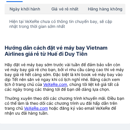
Ngày khởi hành
Giá vé rẻ nhất
Hãng hàng không
Hiện tại VeXeRe chưa có thông tin chuyến bay, sẽ cập
nhật trong thời gian sớm nhất
Hướng dẫn cách đặt vé máy bay Vietnam
Airlines giá rẻ từ Huế đi Duy Tiên
Hãy đặt vé máy bay sớm trước vài tuần để đảm bảo vẫn còn
vé máy bay giá rẻ cho bạn, bởi vì nhu cầu càng cao thì vé máy
bay giá rẻ hết càng sớm. Đặc biệt là khi book vé máy bay vào
dịp Tết nên săn vé ngay khi có lịch nghỉ nhé. Bằng cách xem
lịch ở trang chủ của
VeXeRe.com
, chúng tôi liệt kê giá tất cả
các ngày trong các tháng tới để bạn dễ dàng lựa chọn.
Thường xuyên theo dõi các chương trình khuyến mãi. Điều bạn
có thể làm là theo dõi các chương trình ưu đãi hấp dẫn trên
trang chủ
VeXeRe.com
hoặc đăng ký vào email VeXeRe để
nhận ưu đãi hàng tuần.