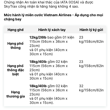
Chứng nhận An toàn khai thác của IATA (IOSA) và được
SkyTrax công nhận là hãng hàng không 4 sao.
Mức hành lý miễn cước Vietnam Airlines - Áp dụng cho mọi
chặng bay
Hạng ghế
Hành lý xách tay
Hành lý ký gửi
12kg/26lb
bao gồm 01 kiện
23
115cm (56cm x 36cm x
kg/158cm/62in
Hạng phổ
23cm)
thông
và 01 phụ kiện (40cm x
30cm x 15cm)
18kg/40lb
gồm 02 kiện
23
Hạng phổ
115cm (56cm x 36cm x
kg/158cm/62in
thông đặc
23cm)
biệt
và 01 phụ kiện (40cm x
30cm x 15cm)
18kg/40lb
gồm 02 kiện
32
115cm (56cm x 36cm x
kg/158cm/62in
Hạng
23cm)
thương gia
và 01 phụ kiện (40cm x
30cm x 15cm).