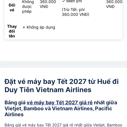
✓ Miễn phí
Không
360.000
360.000
Đổi
được
VNĐ
VNĐ
(Trừ Tết: phí
vé
phép
360.000 VNĐ)
Thay
✗ Không áp dụng
đổi
tên
Đặt vé máy bay Tết 2027 từ Huế đi
Duy Tiên Vietnam Airlines
Bảng giá
vé máy bay Tết 2027 giá rẻ
nhất giữa
Vietjet, Bamboo và Vietnam Airlines, Pacific
Airlines
Bảng giá vé máy bay Tết 2027 giá rẻ nhất giữa Vietjet, Bamboo