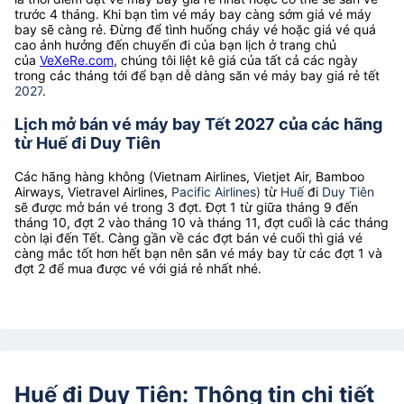
trước 4 tháng. Khi bạn tìm vé máy bay càng sớm giá vé máy
bay sẽ càng rẻ. Đừng để tình huống cháy vé hoặc giá vé quá
cao ảnh hưởng đến chuyến đi của bạn lịch ở trang chủ
của
VeXeRe.com
, chúng tôi liệt kê giá của tất cả các ngày
trong các tháng tới để bạn dễ dàng săn vé máy bay giá rẻ tết
2027
.
Lịch mở bán vé máy bay Tết 2027 của các hãng
từ Huế đi Duy Tiên
Các hãng hàng không (Vietnam Airlines, Vietjet Air, Bamboo
Airways, Vietravel Airlines,
Pacific Airlines)
từ
Huế
đi
Duy Tiên
sẽ được mở bán vé trong 3 đợt. Đợt 1 từ giữa tháng 9 đến
tháng 10, đợt 2 vào tháng 10 và tháng 11, đợt cuối là các tháng
còn lại đến Tết. Càng gần về các đợt bán vé cuối thì giá vé
càng mắc tốt hơn hết bạn nên săn vé máy bay từ các đợt 1 và
đợt 2 để mua được vé với giá rẻ nhất nhé.
Huế đi Duy Tiên: Thông tin chi tiết