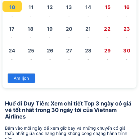
10
11
12
13
14
15
16
-
-
-
-
-
-
-
17
18
19
20
21
22
23
-
-
-
-
-
-
-
24
25
26
27
28
29
30
-
-
-
-
-
-
-
31
Âm lịch
-
Huế đi Duy Tiên: Xem chi tiết Top 3 ngày có giá
vé tốt nhất trong 30 ngày tới của Vietnam
Airlines
Bấm vào mỗi ngày để xem giờ bay và những chuyến có giá
thấp nhất giữa các hãng hàng không còng chặng hành trình
này.