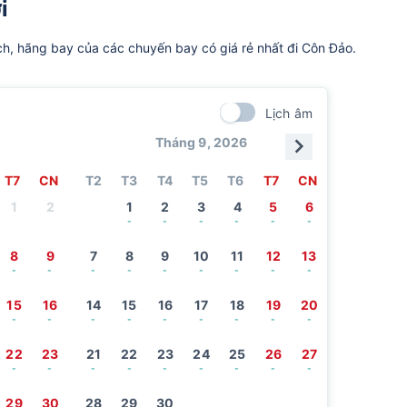
i
ch, hãng bay của các chuyến bay có giá rẻ nhất đi Côn Đảo.
Lịch âm
Tháng 9, 2026
T7
CN
T2
T3
T4
T5
T6
T7
CN
1
2
1
2
3
4
5
6
-
-
-
-
-
-
8
9
7
8
9
10
11
12
13
-
-
-
-
-
-
-
-
-
15
16
14
15
16
17
18
19
20
-
-
-
-
-
-
-
-
-
22
23
21
22
23
24
25
26
27
-
-
-
-
-
-
-
-
-
29
30
28
29
30