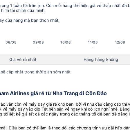
ong 1 tuần tới trên lịch. Còn mỗi hàng thể hiện giá vé thấp nhất đã 
hình tài chính của mình.
ay của hãng mà bạn thích nhất.
08/08
09/08
10/08
11/08
12/08
-
-
-
-
-
Giá vé rẻ nhất
Hãng hàng không
 sẽ cập nhật trong thời gian sớm nhất
m Airlines giá rẻ từ Nha Trang đi Côn Đảo
o vẫn còn vé máy bay giá rẻ cho bạn, bởi vì nhu cầu càng cao thì 
k vé máy bay vào dịp Tết nên săn vé ngay khi có lịch nghỉ nhé. Bằng
g tôi liệt kê giá tất cả các ngày trong các tháng tới để bạn dễ dàng 
ãi. Điều bạn có thể làm là theo dõi các chương trình ưu đãi hấp dẫn