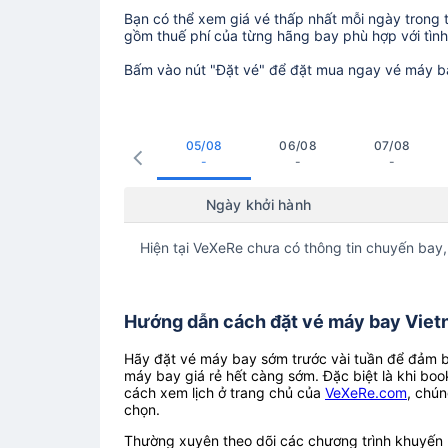
Bạn có thể xem giá vé thấp nhất mỗi ngày trong tr
gồm thuế phí của từng hãng bay phù hợp với tình 
Bấm vào nút "Đặt vé" để đặt mua ngay vé máy b
05/08
06/08
07/08
-
-
-
Ngày khởi hành
Hiện tại VeXeRe chưa có thông tin chuyến bay,
Hướng dẫn cách đặt vé máy bay Vietna
Hãy đặt vé máy bay sớm trước vài tuần để đảm bả
máy bay giá rẻ hết càng sớm. Đặc biệt là khi boo
cách xem lịch ở trang chủ của
VeXeRe.com
, chún
chọn.
Thường xuyên theo dõi các chương trình khuyến m