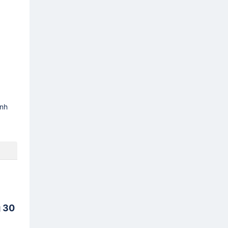
ình
g 30