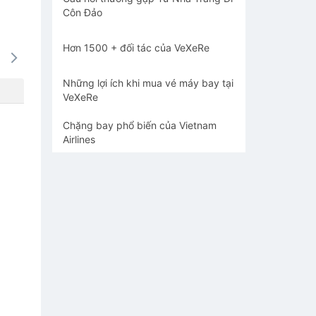
Côn Đảo
Hơn 1500 + đối tác của VeXeRe
13/08
14/08
15/08
16/08
17/0
-
-
-
-
-
Những lợi ích khi mua vé máy bay tại
VeXeRe
Chặng bay phổ biến của Vietnam
Airlines