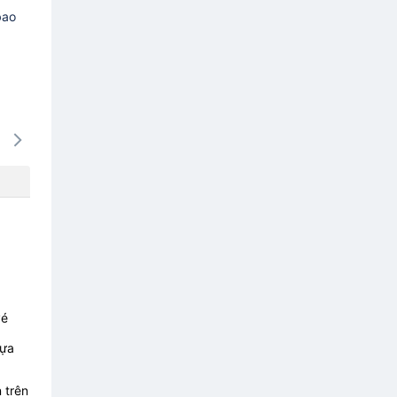
bao
13/08
14/08
15/08
16/08
17/0
-
-
-
-
-
vé
lựa
 trên