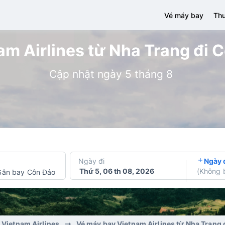
Vé máy bay
Thu
m Airlines từ Nha Trang đi C
Cập nhật ngày 5 tháng 8
Ngày đi
Ngày 
Thứ 5, 06 th 08, 2026
(
Không 
Sân bay Côn Đảo
 Vietnam Airlines
Vé máy bay Vietnam Airlines từ Nha Trang