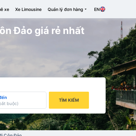
ê xe
Xe Limousine
Quản lý đơn hàng
EN
ôn Đảo giá rẻ nhất
đến
TÌM KIẾM
bắt buộc
)
 đi Côn Đảo