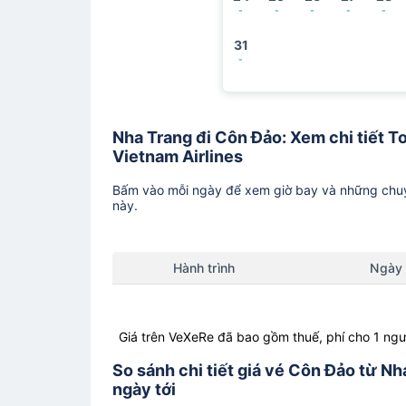
-
-
-
-
-
31
-
Nha Trang đi Côn Đảo: Xem chi tiết To
Vietnam Airlines
Bấm vào mỗi ngày để xem giờ bay và những chuy
này.
Hành trình
Ngày
Giá trên VeXeRe đã bao gồm thuế, phí cho 1 ngư
So sánh chi tiết giá vé Côn Đảo từ N
ngày tới