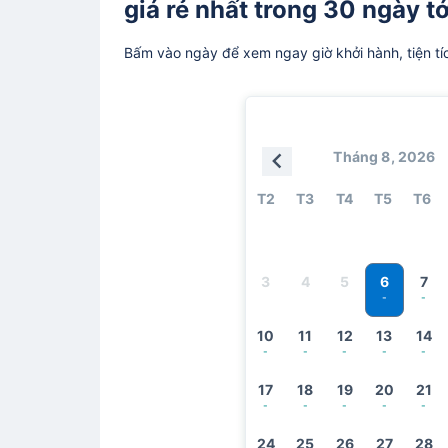
giá rẻ nhất trong 30 ngày tớ
Bấm vào ngày để xem ngay giờ khởi hành, tiện tí
Tháng 8, 2026
T2
T3
T4
T5
T6
6
3
4
5
7
-
-
10
11
12
13
14
-
-
-
-
-
17
18
19
20
21
-
-
-
-
-
24
25
26
27
28