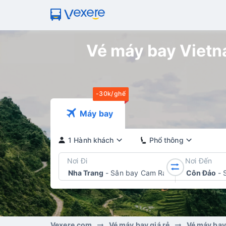
Vé máy bay Vietna
-30k/ghế
Máy bay
1 Hành khách
Phổ thông
Nơi Đi
Nơi Đến
Nha Trang
-
Sân bay Cam Ranh
Côn Đảo
-
Vexere.com
Vé máy bay giá rẻ
Vé máy bay