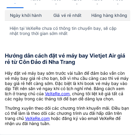
-
-
-
-
-
-
Ngày khởi hành
Giá vé rẻ nhất
Hãng hàng không
Hiện tại VeXeRe chưa có thông tin chuyến bay, sẽ cập
nhật trong thời gian sớm nhất
Hướng dẫn cách đặt vé máy bay Vietjet Air giá
rẻ từ Côn Đảo đi Nha Trang
Hãy đặt vé máy bay sớm trước vài tuần để đảm bảo vẫn còn
vé máy bay giá rẻ cho bạn, bởi vì nhu cầu càng cao thì vé máy
bay giá rẻ hết càng sớm. Đặc biệt là khi book vé máy bay vào
dịp Tết nên săn vé ngay khi có lịch nghỉ nhé. Bằng cách xem
lịch ở trang chủ của
VeXeRe.com
, chúng tôi liệt kê giá tất cả
các ngày trong các tháng tới để bạn dễ dàng lựa chọn.
Thường xuyên theo dõi các chương trình khuyến mãi. Điều bạn
có thể làm là theo dõi các chương trình ưu đãi hấp dẫn trên
trang chủ
VeXeRe.com
hoặc đăng ký vào email VeXeRe để
nhận ưu đãi hàng tuần.