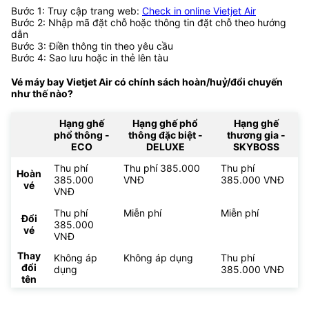
Bước 1: Truy cập trang web:
Check in online Vietjet Air
Bước 2: Nhập mã đặt chỗ hoặc thông tin đặt chỗ theo hướng
dẫn
Bước 3: Điền thông tin theo yêu cầu
Bước 4: Sao lưu hoặc in thẻ lên tàu
Vé máy bay Vietjet Air có chính sách hoàn/huỷ/đổi chuyến
như thế nào?
Hạng ghế
Hạng ghế phổ
Hạng ghế
phổ thông -
thông đặc biệt -
thương gia -
ECO
DELUXE
SKYBOSS
Thu phí
Thu phí 385.000
Thu phí
Hoàn
385.000
VNĐ
385.000 VNĐ
vé
VNĐ
Thu phí
Miễn phí
Miễn phí
Đổi
385.000
vé
VNĐ
Thay
Không áp
Không áp dụng
Thu phí
đổi
dụng
385.000 VNĐ
tên