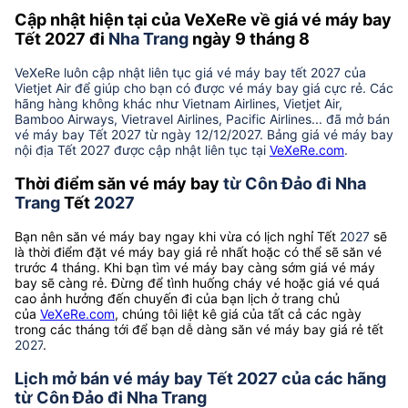
Cập nhật hiện tại của VeXeRe về giá vé máy bay
Tết 2027 đi
Nha Trang
ngày 9 tháng 8
VeXeRe luôn cập nhật liên tục giá vé máy bay tết 2027 của
Vietjet Air để giúp cho bạn có được vé máy bay giá cực rẻ. Các
hãng hàng không khác như Vietnam Airlines, Vietjet Air,
Bamboo Airways, Vietravel Airlines, Pacific Airlines... đã mở bán
vé máy bay Tết 2027 từ ngày 12/12/2027. Bảng giá vé máy bay
nội địa Tết 2027 được cập nhật liên tục tại
VeXeRe.com
.
Thời điểm săn vé máy bay
từ Côn Đảo đi Nha
Trang
Tết
2027
Bạn nên săn vé máy bay ngay khi vừa có lịch nghỉ Tết
2027
sẽ
là thời điểm đặt vé máy bay giá rẻ nhất hoặc có thể sẽ săn vé
trước 4 tháng. Khi bạn tìm vé máy bay càng sớm giá vé máy
bay sẽ càng rẻ. Đừng để tình huống cháy vé hoặc giá vé quá
cao ảnh hưởng đến chuyến đi của bạn lịch ở trang chủ
của
VeXeRe.com
, chúng tôi liệt kê giá của tất cả các ngày
trong các tháng tới để bạn dễ dàng săn vé máy bay giá rẻ tết
2027
.
Lịch mở bán vé máy bay Tết 2027 của các hãng
từ Côn Đảo đi Nha Trang