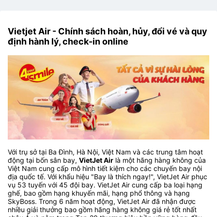
Vietjet Air - Chính sách hoàn, hủy, đổi vé và quy
định hành lý, check-in online
Với trụ sở tại Ba Đình, Hà Nội, Việt Nam và các trung tâm hoạt
động tại bốn sân bay,
VietJet Air
là một hãng hàng không của
Việt Nam cung cấp mô hình tiết kiệm cho các chuyến bay nội
địa quốc tế. Với khẩu hiệu "Bay là thích ngay!", VietJet Air phục
vụ 53 tuyến với 45 đội bay. VietJet Air cung cấp ba loại hạng
ghế, bao gồm hạng khuyến mãi, hạng phổ thông và hạng
SkyBoss. Trong 6 năm hoạt động, VietJet Air đã nhận được
nhiều giải thưởng bao gồm hãng hàng không giá rẻ tốt nhất