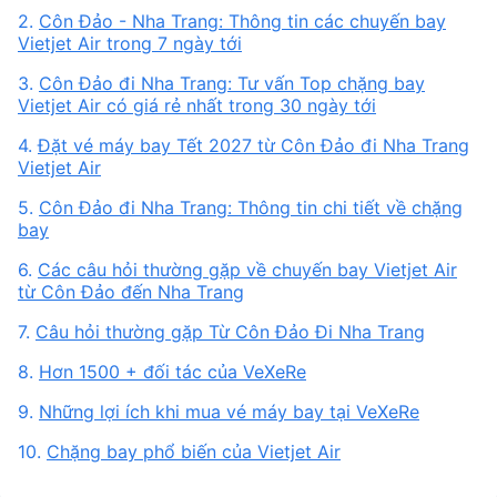
2.
Côn Đảo - Nha Trang: Thông tin các chuyến bay
Vietjet Air trong 7 ngày tới
3.
Côn Đảo đi Nha Trang: Tư vấn Top chặng bay
Vietjet Air có giá rẻ nhất trong 30 ngày tới
4.
Đặt vé máy bay Tết 2027 từ Côn Đảo đi Nha Trang
Vietjet Air
5.
Côn Đảo đi Nha Trang: Thông tin chi tiết về chặng
bay
6.
Các câu hỏi thường gặp về chuyến bay Vietjet Air
từ Côn Đảo đến Nha Trang
7.
Câu hỏi thường gặp Từ Côn Đảo Đi Nha Trang
8.
Hơn 1500 + đối tác của VeXeRe
9.
Những lợi ích khi mua vé máy bay tại VeXeRe
10.
Chặng bay phổ biến của Vietjet Air