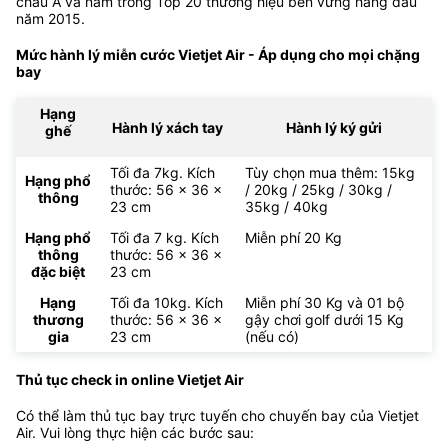
châu Á và nằm trong Top 20 thương hiệu bền vững hàng đầu
năm 2015.
Mức hành lý miễn cước Vietjet Air - Áp dụng cho mọi chặng
bay
Hạng
Hành lý xách tay
Hành lý ký gửi
ghế
Tối đa 7kg. Kích
Tùy chọn mua thêm: 15kg
Hạng phổ
thước: 56 x 36 x
/ 20kg / 25kg / 30kg /
thông
23 cm
35kg / 40kg
Hạng phổ
Tối đa 7 kg. Kích
Miễn phí 20 Kg
thông
thước: 56 x 36 x
đặc biệt
23 cm
Hạng
Tối đa 10kg. Kích
Miễn phí 30 Kg và 01 bộ
thương
thước: 56 x 36 x
gậy chơi golf dưới 15 Kg
gia
23 cm
(nếu có)
Thủ tục check in online Vietjet Air
Có thể làm thủ tục bay trực tuyến cho chuyến bay của Vietjet
Air. Vui lòng thực hiện các bước sau: