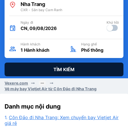
Nha Trang
CXR - Sân bay Cam Ranh
Ngày đi
Khứ hồi
CN, 09/08/2026
Hành khách
Hạng ghế
1
Hành khách
Phổ thông
TÌM KIẾM
Vexere.com
Vé máy bay Vietjet Air từ Côn Đảo đi Nha Trang
Danh mục nội dung
1.
Côn Đảo đi Nha Trang: Xem chuyến bay Vietjet Air
giá rẻ