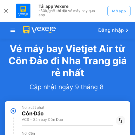
Tải app Vexere
-30k/ghế khi đặt vé máy bay qua
Mở app
app
Đăng nhập
Vé máy bay Vietjet Air từ
Côn Đảo đi Nha Trang giá
rẻ nhất
Cập nhật ngày 9 tháng 8
Nơi xuất phát
Côn Đảo
VCS - Sân bay Côn Đảo
Nơi đến