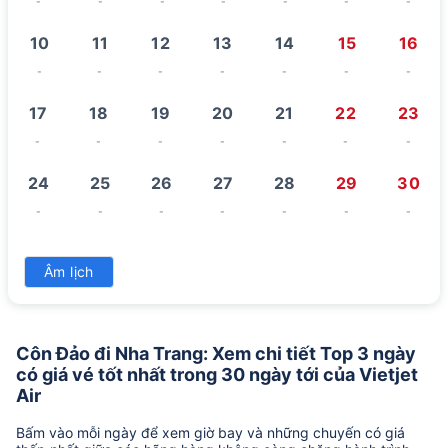
-
-
-
-
-
-
-
10
11
12
13
14
15
16
-
-
-
-
-
-
-
17
18
19
20
21
22
23
-
-
-
-
-
-
-
24
25
26
27
28
29
30
-
-
-
-
-
-
-
31
Âm lịch
-
Côn Đảo đi Nha Trang: Xem chi tiết Top 3 ngày
có giá vé tốt nhất trong 30 ngày tới của Vietjet
Air
Bấm vào mỗi ngày để xem giờ bay và những chuyến có giá