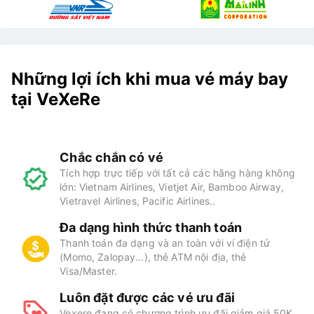
Những lợi ích khi mua vé máy bay
tại VeXeRe
Chắc chắn có vé
Tích hợp trực tiếp với tất cả các hãng hàng không
lớn: Vietnam Airlines, Vietjet Air, Bamboo Airway,
Vietravel Airlines, Pacific Airlines..
Đa dạng hình thức thanh toán
Thanh toán đa dạng và an toàn với ví điện tử
(Momo, Zalopay...), thẻ ATM nội địa, thẻ
Visa/Master.
Luôn đặt được các vé ưu đãi
Vexere đang có chương trình ưu đãi giảm giá 50K