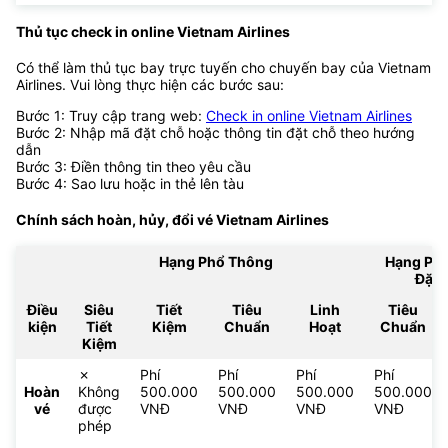
Thủ tục check in online Vietnam Airlines
Có thể làm thủ tục bay trực tuyến cho chuyến bay của Vietnam
Airlines. Vui lòng thực hiện các bước sau:
Bước 1: Truy cập trang web:
Check in online Vietnam Airlines
Bước 2: Nhập mã đặt chỗ hoặc thông tin đặt chỗ theo hướng
dẫn
Bước 3: Điền thông tin theo yêu cầu
Bước 4: Sao lưu hoặc in thẻ lên tàu
Chính sách hoàn, hủy, đổi vé
Vietnam Airlines
Hạng Phổ Thông
Hạng Ph
Đặc 
Điều
Siêu
Tiết
Tiêu
Linh
Tiêu
kiện
Tiết
Kiệm
Chuẩn
Hoạt
Chuẩn
Kiệm
✗
Phí
Phí
Phí
Phí
Hoàn
Không
500.000
500.000
500.000
500.000
vé
được
VNĐ
VNĐ
VNĐ
VNĐ
phép