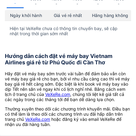
-
-
-
-
-
-
Ngày khởi hành
Giá vé rẻ nhất
Hãng hàng không
Hiện tại VeXeRe chưa có thông tin chuyến bay, sẽ cập
nhật trong thời gian sớm nhất
Hướng dẫn cách đặt vé máy bay Vietnam
Airlines giá rẻ từ Phú Quốc đi Cần Thơ
Hãy đặt vé máy bay sớm trước vài tuần để đảm bảo vẫn còn
vé máy bay giá rẻ cho bạn, bởi vì nhu cầu càng cao thì vé máy
bay giá rẻ hết càng sớm. Đặc biệt là khi book vé máy bay vào
dịp Tết nên săn vé ngay khi có lịch nghỉ nhé. Bằng cách xem
lịch ở trang chủ của
VeXeRe.com
, chúng tôi liệt kê giá tất cả
các ngày trong các tháng tới để bạn dễ dàng lựa chọn.
Thường xuyên theo dõi các chương trình khuyến mãi. Điều bạn
có thể làm là theo dõi các chương trình ưu đãi hấp dẫn trên
trang chủ
VeXeRe.com
hoặc đăng ký vào email VeXeRe để
nhận ưu đãi hàng tuần.