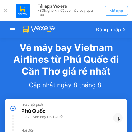
Tải app Vexere
-30k/ghế khi đặt vé máy bay qua
Mở app
app
Đăng nhập
Vé máy bay Vietnam
Airlines từ Phú Quốc đi
Cần Thơ giá rẻ nhất
Cập nhật ngày 8 tháng 8
Nơi xuất phát
Phú Quốc
PQC - Sân bay Phú Quốc
Nơi đến