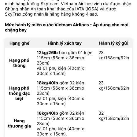
minh hàng không Skyteam. Vietnam Airlines vinh dự được nhận
Chứng nhận An toàn khai thác của IATA (IOSA) và được
SkyTrax công nhận là hãng hàng không 4 sao.
Mức hành lý miễn cước Vietnam Airlines - Áp dụng cho mọi
chặng bay
Hạng ghế
Hành lý xách tay
Hành lý ký gửi
12kg/26lb
bao gồm 01 kiện
23
115cm (56cm x 36cm x
kg/158cm/62in
Hạng phổ
23cm)
thông
và 01 phụ kiện (40cm x
30cm x 15cm)
18kg/40lb
gồm 02 kiện
23
Hạng phổ
115cm (56cm x 36cm x
kg/158cm/62in
thông đặc
23cm)
biệt
và 01 phụ kiện (40cm x
30cm x 15cm)
18kg/40lb
gồm 02 kiện
32
115cm (56cm x 36cm x
kg/158cm/62in
Hạng
23cm)
thương gia
và 01 phụ kiện (40cm x
30cm x 15cm).