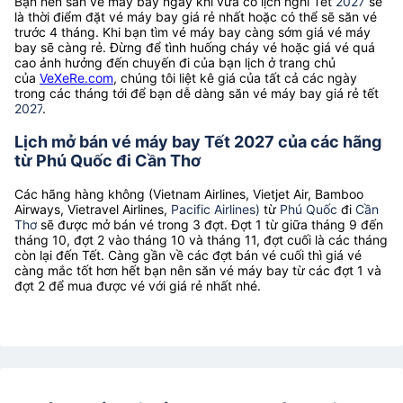
Bạn nên săn vé máy bay ngay khi vừa có lịch nghỉ Tết
2027
sẽ
là thời điểm đặt vé máy bay giá rẻ nhất hoặc có thể sẽ săn vé
trước 4 tháng. Khi bạn tìm vé máy bay càng sớm giá vé máy
bay sẽ càng rẻ. Đừng để tình huống cháy vé hoặc giá vé quá
cao ảnh hưởng đến chuyến đi của bạn lịch ở trang chủ
của
VeXeRe.com
, chúng tôi liệt kê giá của tất cả các ngày
trong các tháng tới để bạn dễ dàng săn vé máy bay giá rẻ tết
2027
.
Lịch mở bán vé máy bay Tết 2027 của các hãng
từ Phú Quốc đi Cần Thơ
Các hãng hàng không (Vietnam Airlines, Vietjet Air, Bamboo
Airways, Vietravel Airlines,
Pacific Airlines)
từ
Phú Quốc
đi
Cần
Thơ
sẽ được mở bán vé trong 3 đợt. Đợt 1 từ giữa tháng 9 đến
tháng 10, đợt 2 vào tháng 10 và tháng 11, đợt cuối là các tháng
còn lại đến Tết. Càng gần về các đợt bán vé cuối thì giá vé
càng mắc tốt hơn hết bạn nên săn vé máy bay từ các đợt 1 và
đợt 2 để mua được vé với giá rẻ nhất nhé.