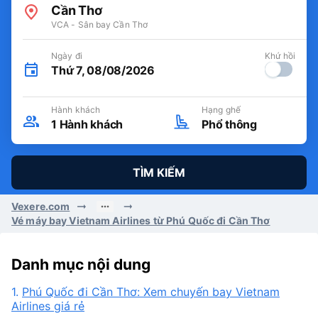
Cần Thơ
VCA - Sân bay Cần Thơ
Ngày đi
Khứ hồi
Thứ 7, 08/08/2026
Hành khách
Hạng ghế
1
Hành khách
Phổ thông
TÌM KIẾM
Vexere.com
Vé máy bay Vietnam Airlines từ Phú Quốc đi Cần Thơ
Danh mục nội dung
1.
Phú Quốc đi Cần Thơ: Xem chuyến bay Vietnam
Airlines giá rẻ