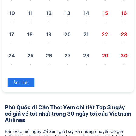
-
-
-
-
-
-
-
10
11
12
13
14
15
16
-
-
-
-
-
-
-
17
18
19
20
21
22
23
-
-
-
-
-
-
-
24
25
26
27
28
29
30
-
-
-
-
-
-
-
31
Âm lịch
-
Phú Quốc đi Cần Thơ: Xem chi tiết Top 3 ngày
có giá vé tốt nhất trong 30 ngày tới của Vietnam
Airlines
Bấm vào mỗi ngày để xem giờ bay và những chuyến có giá