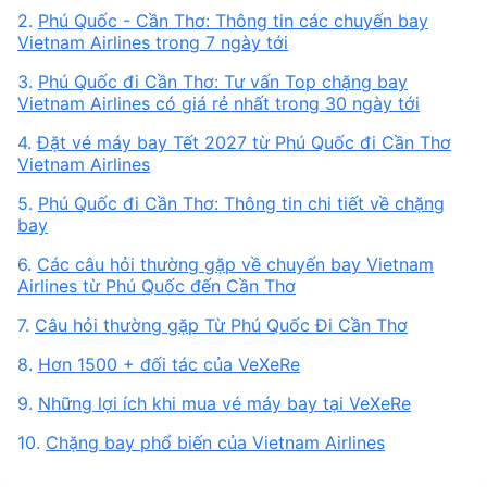
2.
Phú Quốc - Cần Thơ: Thông tin các chuyến bay
Vietnam Airlines trong 7 ngày tới
3.
Phú Quốc đi Cần Thơ: Tư vấn Top chặng bay
Vietnam Airlines có giá rẻ nhất trong 30 ngày tới
4.
Đặt vé máy bay Tết 2027 từ Phú Quốc đi Cần Thơ
Vietnam Airlines
5.
Phú Quốc đi Cần Thơ: Thông tin chi tiết về chặng
bay
6.
Các câu hỏi thường gặp về chuyến bay Vietnam
Airlines từ Phú Quốc đến Cần Thơ
7.
Câu hỏi thường gặp Từ Phú Quốc Đi Cần Thơ
8.
Hơn 1500 + đối tác của VeXeRe
9.
Những lợi ích khi mua vé máy bay tại VeXeRe
10.
Chặng bay phổ biến của Vietnam Airlines