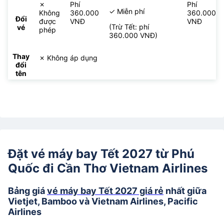
✗
Phí
Phí
✓ Miễn phí
Không
360.000
360.000
Đổi
được
VNĐ
VNĐ
(Trừ Tết: phí
vé
phép
360.000 VNĐ)
Thay
✗ Không áp dụng
đổi
tên
Đặt vé máy bay Tết 2027 từ Phú
Quốc đi Cần Thơ Vietnam Airlines
Bảng giá
vé máy bay Tết 2027 giá rẻ
nhất giữa
Vietjet, Bamboo và Vietnam Airlines, Pacific
Airlines