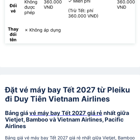
✓ Miễn phí
Không
360.000
360.000
Đổi
được
VNĐ
VNĐ
(Trừ Tết: phí
vé
phép
360.000 VNĐ)
Thay
✗ Không áp dụng
đổi
tên
Đặt vé máy bay Tết 2027 từ Pleiku
đi Duy Tiên Vietnam Airlines
Bảng giá
vé máy bay Tết 2027 giá rẻ
nhất giữa
Vietjet, Bamboo và Vietnam Airlines, Pacific
Airlines
Bảng giá vé máy bay Tết 2027 giá rẻ nhất giữa Vietjet, Bamboo