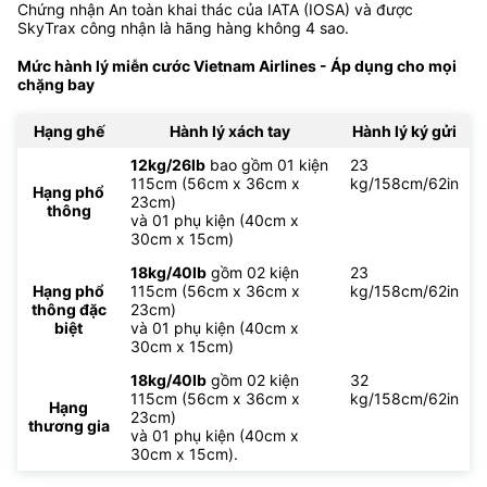
Chứng nhận An toàn khai thác của IATA (IOSA) và được
SkyTrax công nhận là hãng hàng không 4 sao.
Mức hành lý miễn cước Vietnam Airlines - Áp dụng cho mọi
chặng bay
Hạng ghế
Hành lý xách tay
Hành lý ký gửi
12kg/26lb
bao gồm 01 kiện
23
115cm (56cm x 36cm x
kg/158cm/62in
Hạng phổ
23cm)
thông
và 01 phụ kiện (40cm x
30cm x 15cm)
18kg/40lb
gồm 02 kiện
23
Hạng phổ
115cm (56cm x 36cm x
kg/158cm/62in
thông đặc
23cm)
biệt
và 01 phụ kiện (40cm x
30cm x 15cm)
18kg/40lb
gồm 02 kiện
32
115cm (56cm x 36cm x
kg/158cm/62in
Hạng
23cm)
thương gia
và 01 phụ kiện (40cm x
30cm x 15cm).