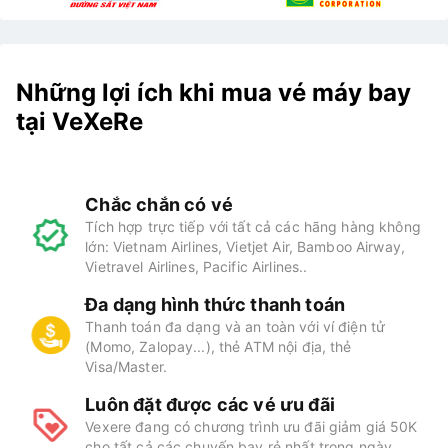
Những lợi ích khi mua vé máy bay
tại VeXeRe
Chắc chắn có vé
Tích hợp trực tiếp với tất cả các hãng hàng không
lớn: Vietnam Airlines, Vietjet Air, Bamboo Airway,
Vietravel Airlines, Pacific Airlines..
Đa dạng hình thức thanh toán
Thanh toán đa dạng và an toàn với ví điện tử
(Momo, Zalopay...), thẻ ATM nội địa, thẻ
Visa/Master.
Luôn đặt được các vé ưu đãi
Vexere đang có chương trình ưu đãi giảm giá 50K
cho tất cả các chuyến bay rẻ nhất trong ngày.