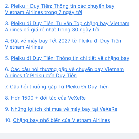
2.
Pleiku - Duy Tiên: Thông tin các chuyến bay
Vietnam Airlines trong 7 ngày tới
3.
Pleiku đi Duy Tiên: Tư vấn Top chặng bay Vietnam
Airlines có giá rẻ nhất trong 30 ngày tới
4.
Đặt vé máy bay Tết 2027 từ Pleiku đi Duy Tiên
Vietnam Airlines
5.
Pleiku đi Duy Tiên: Thông tin chi tiết về chặng bay
6.
Các câu hỏi thường gặp về chuyến bay Vietnam
Airlines từ Pleiku đến Duy Tiên
7.
Câu hỏi thường gặp Từ Pleiku Đi Duy Tiên
8.
Hơn 1500 + đối tác của VeXeRe
9.
Những lợi ích khi mua vé máy bay tại VeXeRe
10.
Chặng bay phổ biến của Vietnam Airlines