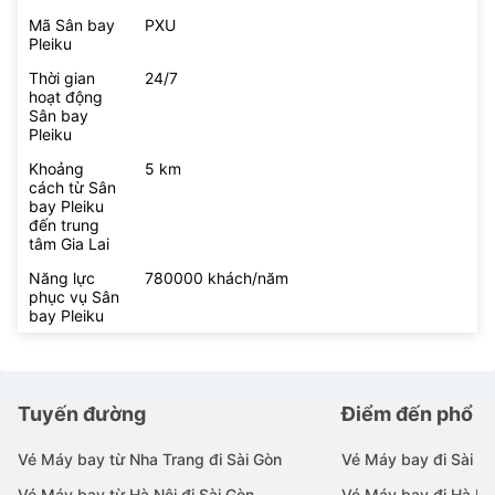
Mã Sân bay
PXU
Pleiku
Thời gian
24/7
hoạt động
Sân bay
Pleiku
Khoảng
5 km
cách từ Sân
bay Pleiku
đến trung
tâm Gia Lai
Năng lực
780000 khách/năm
phục vụ Sân
bay Pleiku
Tuyến đường
Điểm đến phổ b
Vé Máy bay từ Nha Trang đi Sài Gòn
Vé Máy bay đi Sài G
Vé Máy bay từ Hà Nội đi Sài Gòn
Vé Máy bay đi Hà Nộ