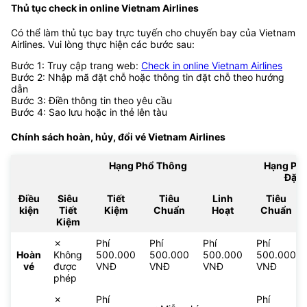
Thủ tục check in online Vietnam Airlines
Có thể làm thủ tục bay trực tuyến cho chuyến bay của Vietnam
Airlines. Vui lòng thực hiện các bước sau:
Bước 1: Truy cập trang web:
Check in online Vietnam Airlines
Bước 2: Nhập mã đặt chỗ hoặc thông tin đặt chỗ theo hướng
dẫn
Bước 3: Điền thông tin theo yêu cầu
Bước 4: Sao lưu hoặc in thẻ lên tàu
Chính sách hoàn, hủy, đổi vé
Vietnam Airlines
Hạng Phổ Thông
Hạng Ph
Đặc 
Điều
Siêu
Tiết
Tiêu
Linh
Tiêu
kiện
Tiết
Kiệm
Chuẩn
Hoạt
Chuẩn
Kiệm
✗
Phí
Phí
Phí
Phí
Hoàn
Không
500.000
500.000
500.000
500.000
vé
được
VNĐ
VNĐ
VNĐ
VNĐ
phép
✗
Phí
Phí