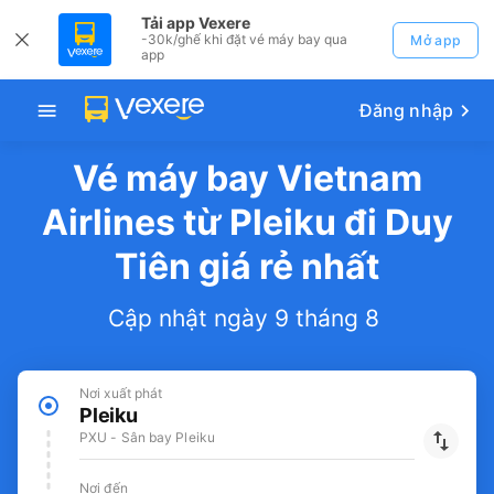
Tải app Vexere
-30k/ghế khi đặt vé máy bay qua
Mở app
app
Đăng nhập
Vé máy bay Vietnam
Airlines từ Pleiku đi Duy
Tiên giá rẻ nhất
Cập nhật ngày 9 tháng 8
Nơi xuất phát
Pleiku
PXU - Sân bay Pleiku
Nơi đến