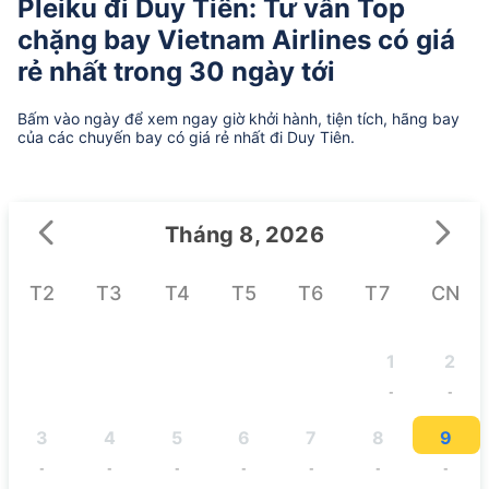
Pleiku đi Duy Tiên: Tư vấn Top
chặng bay Vietnam Airlines có giá
rẻ nhất trong 30 ngày tới
Bấm vào ngày để xem ngay giờ khởi hành, tiện tích, hãng bay
của các chuyến bay có giá rẻ nhất đi Duy Tiên.
Tháng 8, 2026
T2
T3
T4
T5
T6
T7
CN
1
2
-
-
3
4
5
6
7
8
9
-
-
-
-
-
-
-