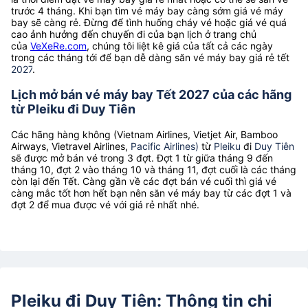
trước 4 tháng. Khi bạn tìm vé máy bay càng sớm giá vé máy
bay sẽ càng rẻ. Đừng để tình huống cháy vé hoặc giá vé quá
cao ảnh hưởng đến chuyến đi của bạn lịch ở trang chủ
của
VeXeRe.com
, chúng tôi liệt kê giá của tất cả các ngày
trong các tháng tới để bạn dễ dàng săn vé máy bay giá rẻ tết
2027
.
Lịch mở bán vé máy bay Tết 2027 của các hãng
từ Pleiku đi Duy Tiên
Các hãng hàng không (Vietnam Airlines, Vietjet Air, Bamboo
Airways, Vietravel Airlines,
Pacific Airlines)
từ
Pleiku
đi
Duy Tiên
sẽ được mở bán vé trong 3 đợt. Đợt 1 từ giữa tháng 9 đến
tháng 10, đợt 2 vào tháng 10 và tháng 11, đợt cuối là các tháng
còn lại đến Tết. Càng gần về các đợt bán vé cuối thì giá vé
càng mắc tốt hơn hết bạn nên săn vé máy bay từ các đợt 1 và
đợt 2 để mua được vé với giá rẻ nhất nhé.
Pleiku đi Duy Tiên: Thông tin chi