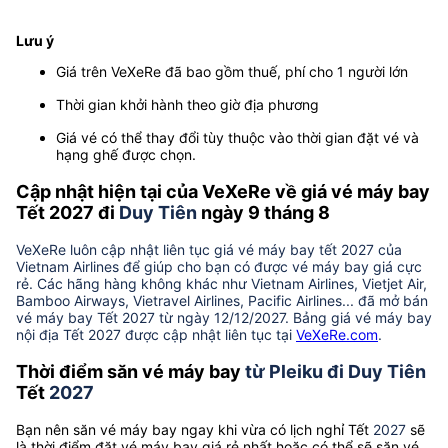
Lưu ý
Giá trên VeXeRe đã bao gồm thuế, phí cho 1 người lớn
Thời gian khởi hành theo giờ địa phương
Giá vé có thể thay đổi tùy thuộc vào thời gian đặt vé và
hạng ghế được chọn.
Cập nhật hiện tại của VeXeRe về giá vé máy bay
Tết 2027 đi
Duy Tiên
ngày 9 tháng 8
VeXeRe luôn cập nhật liên tục giá vé máy bay tết 2027 của
Vietnam Airlines để giúp cho bạn có được vé máy bay giá cực
rẻ. Các hãng hàng không khác như Vietnam Airlines, Vietjet Air,
Bamboo Airways, Vietravel Airlines, Pacific Airlines... đã mở bán
vé máy bay Tết 2027 từ ngày 12/12/2027. Bảng giá vé máy bay
nội địa Tết 2027 được cập nhật liên tục tại
VeXeRe.com
.
Thời điểm săn vé máy bay
từ Pleiku đi Duy Tiên
Tết
2027
Bạn nên săn vé máy bay ngay khi vừa có lịch nghỉ Tết
2027
sẽ
là thời điểm đặt vé máy bay giá rẻ nhất hoặc có thể sẽ săn vé