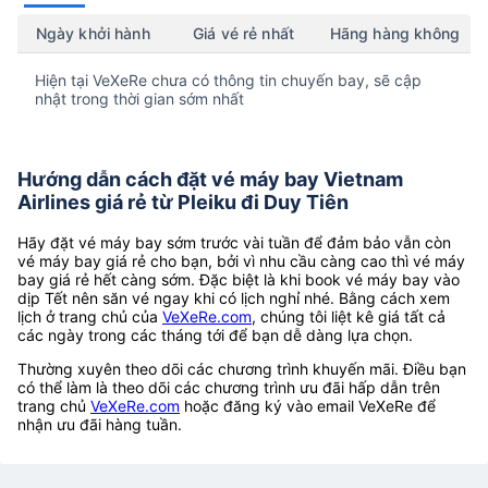
Ngày khởi hành
Giá vé rẻ nhất
Hãng hàng không
Hiện tại VeXeRe chưa có thông tin chuyến bay, sẽ cập
nhật trong thời gian sớm nhất
Hướng dẫn cách đặt vé máy bay Vietnam
Airlines giá rẻ từ Pleiku đi Duy Tiên
Hãy đặt vé máy bay sớm trước vài tuần để đảm bảo vẫn còn
vé máy bay giá rẻ cho bạn, bởi vì nhu cầu càng cao thì vé máy
bay giá rẻ hết càng sớm. Đặc biệt là khi book vé máy bay vào
dịp Tết nên săn vé ngay khi có lịch nghỉ nhé. Bằng cách xem
lịch ở trang chủ của
VeXeRe.com
, chúng tôi liệt kê giá tất cả
các ngày trong các tháng tới để bạn dễ dàng lựa chọn.
Thường xuyên theo dõi các chương trình khuyến mãi. Điều bạn
có thể làm là theo dõi các chương trình ưu đãi hấp dẫn trên
trang chủ
VeXeRe.com
hoặc đăng ký vào email VeXeRe để
nhận ưu đãi hàng tuần.