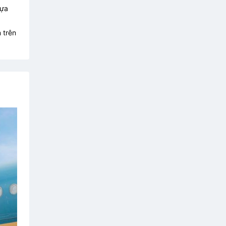
lựa
 trên