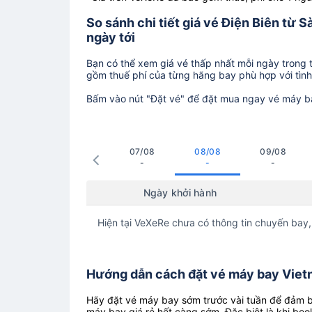
So sánh chi tiết giá vé Điện Biên từ 
ngày tới
Bạn có thể xem giá vé thấp nhất mỗi ngày trong tr
gồm thuế phí của từng hãng bay phù hợp với tình 
Bấm vào nút "Đặt vé" để đặt mua ngay vé máy b
07/08
08/08
09/08
-
-
-
Ngày khởi hành
Hiện tại VeXeRe chưa có thông tin chuyến bay,
Hướng dẫn cách đặt vé máy bay Vietna
Hãy đặt vé máy bay sớm trước vài tuần để đảm bả
máy bay giá rẻ hết càng sớm. Đặc biệt là khi boo