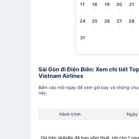
17
18
19
20
21
-
-
-
-
-
24
25
26
27
28
-
-
-
-
-
31
-
Sài Gòn đi Điện Biên: Xem chi tiết Top
Vietnam Airlines
Bấm vào mỗi ngày để xem giờ bay và những chuy
này.
Hành trình
Ngày
Giá trên VeXeRe đã bao gồm thuế, phí cho 1 ngư