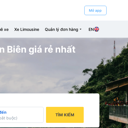
Mở app
ê xe
Xe Limousine
Quản lý đơn hàng
EN
n Biên giá rẻ nhất
đến
TÌM KIẾM
bắt buộc
)