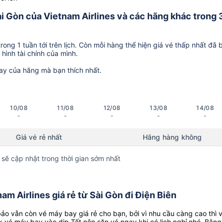
Sài Gòn của Vietnam Airlines và các hãng khác trong 
ong 1 tuần tới trên lịch. Còn mỗi hàng thể hiện giá vé thấp nhất đã 
hình tài chính của mình.
ay của hãng mà bạn thích nhất.
10/08
11/08
12/08
13/08
14/08
-
-
-
-
-
Giá vé rẻ nhất
Hãng hàng không
 sẽ cập nhật trong thời gian sớm nhất
m Airlines giá rẻ từ Sài Gòn đi Điện Biên
o vẫn còn vé máy bay giá rẻ cho bạn, bởi vì nhu cầu càng cao thì 
k vé máy bay vào dịp Tết nên săn vé ngay khi có lịch nghỉ nhé. Bằng