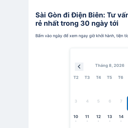
Sài Gòn đi Điện Biên: Tư vấ
rẻ nhất trong 30 ngày tới
Bấm vào ngày để xem ngay giờ khởi hành, tiện tí
Tháng 8, 2026
T2
T3
T4
T5
T6
3
4
5
6
7
10
11
12
13
14
-
-
-
-
-