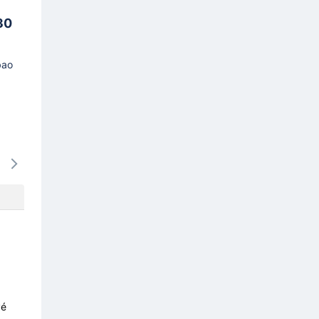
30
bao
15/08
16/08
17/08
18/08
19/0
-
-
-
-
-
vé