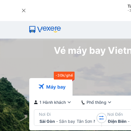
T
-3
Vé máy bay Vietna
-30k/ghế
Máy bay
1 Hành khách
Phổ thông
Nơi Đi
Nơi Đến
Sài Gòn
-
Sân bay Tân Sơn Nhất
Điện Biên
-