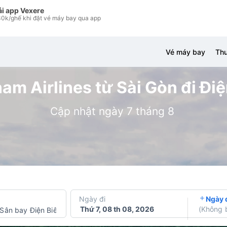
ải app Vexere
0k/ghế khi đặt vé máy bay qua app
Vé máy bay
Thu
m Airlines từ Sài Gòn đi Điệ
Cập nhật ngày 7 tháng 8
Ngày đi
Ngày 
Thứ 7, 08 th 08, 2026
(
Không 
Sân bay Điện Biên Phủ