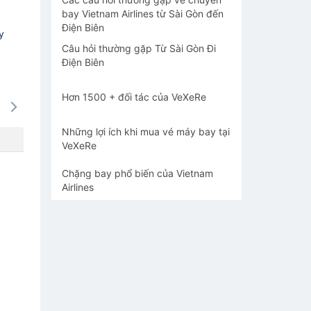
bay Vietnam Airlines từ Sài Gòn đến
Điện Biên
y
Câu hỏi thường gặp Từ Sài Gòn Đi
Điện Biên
Hơn 1500 + đối tác của VeXeRe
15/08
16/08
17/08
18/08
19/0
-
-
-
-
-
Những lợi ích khi mua vé máy bay tại
VeXeRe
Chặng bay phổ biến của Vietnam
Airlines