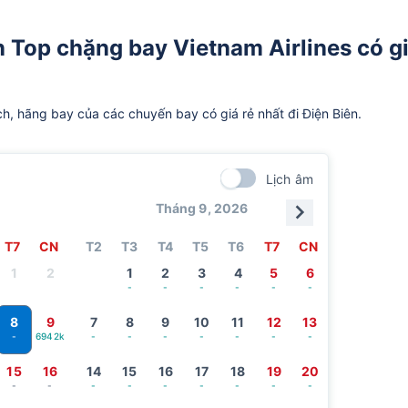
n Top chặng bay Vietnam Airlines có g
ch, hãng bay của các chuyến bay có giá rẻ nhất đi Điện Biên.
Lịch âm
Tháng 9, 2026
T7
CN
T2
T3
T4
T5
T6
T7
CN
1
2
1
2
3
4
5
6
-
-
-
-
-
-
8
9
7
8
9
10
11
12
13
6942k
-
-
-
-
-
-
-
-
15
16
14
15
16
17
18
19
20
-
-
-
-
-
-
-
-
-