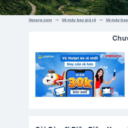
Vexere.com
Vé máy bay giá rẻ
Vé máy bay
Chươ