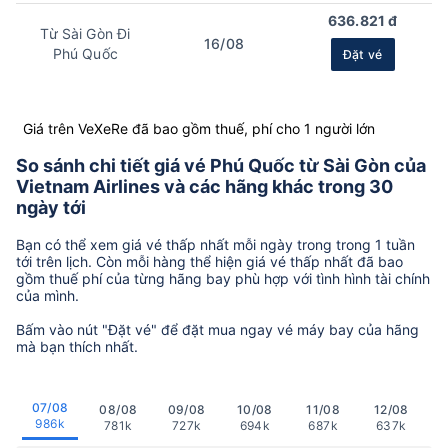
636.821 đ
Từ Sài Gòn Đi
16/08
Phú Quốc
Đặt vé
Giá trên VeXeRe đã bao gồm thuế, phí cho 1 người lớn
So sánh chi tiết giá vé Phú Quốc từ Sài Gòn của
Vietnam Airlines và các hãng khác trong 30
ngày tới
Bạn có thể xem giá vé thấp nhất mỗi ngày trong trong 1 tuần
tới trên lịch. Còn mỗi hàng thể hiện giá vé thấp nhất đã bao
gồm thuế phí của từng hãng bay phù hợp với tình hình tài chính
của mình.
Bấm vào nút "Đặt vé" để đặt mua ngay vé máy bay của hãng
mà bạn thích nhất.
07/08
08/08
09/08
10/08
11/08
12/08
986k
781k
727k
694k
687k
637k