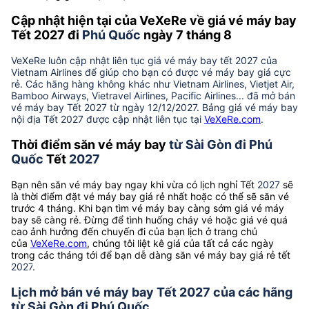
Cập nhật hiện tại của VeXeRe về giá vé máy bay
Tết 2027 đi
Phú Quốc
ngày 7 tháng 8
VeXeRe luôn cập nhật liên tục giá vé máy bay tết 2027 của
Vietnam Airlines để giúp cho bạn có được vé máy bay giá cực
rẻ. Các hãng hàng không khác như Vietnam Airlines, Vietjet Air,
Bamboo Airways, Vietravel Airlines, Pacific Airlines... đã mở bán
vé máy bay Tết 2027 từ ngày 12/12/2027. Bảng giá vé máy bay
nội địa Tết 2027 được cập nhật liên tục tại
VeXeRe.com
.
Thời điểm săn vé máy bay
từ Sài Gòn đi Phú
Quốc
Tết
2027
Bạn nên săn vé máy bay ngay khi vừa có lịch nghỉ Tết
2027
sẽ
là thời điểm đặt vé máy bay giá rẻ nhất hoặc có thể sẽ săn vé
trước 4 tháng. Khi bạn tìm vé máy bay càng sớm giá vé máy
bay sẽ càng rẻ. Đừng để tình huống cháy vé hoặc giá vé quá
cao ảnh hưởng đến chuyến đi của bạn lịch ở trang chủ
của
VeXeRe.com
, chúng tôi liệt kê giá của tất cả các ngày
trong các tháng tới để bạn dễ dàng săn vé máy bay giá rẻ tết
2027
.
Lịch mở bán vé máy bay Tết 2027 của các hãng
từ Sài Gòn đi Phú Quốc