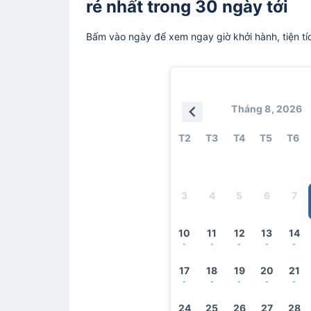
rẻ nhất trong 30 ngày tới
Bấm vào ngày để xem ngay giờ khởi hành, tiện tí
Tháng 8, 2026
T2
T3
T4
T5
T6
3
4
5
6
7
10
11
12
13
14
-
-
-
-
-
17
18
19
20
21
-
-
-
-
-
24
25
26
27
28