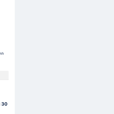
ình
g 30