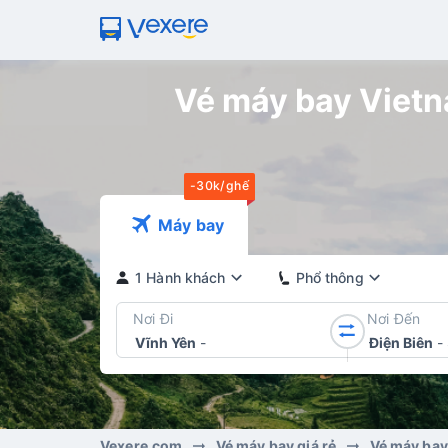
Vé máy bay Vietna
-30k/ghế
Máy bay
1 Hành khách
Phổ thông
Nơi Đi
Nơi Đến
Vĩnh Yên
-
Điện Biên
-
Vexere.com
Vé máy bay giá rẻ
Vé máy bay