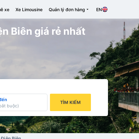
ê xe
Xe Limousine
Quản lý đơn hàng
EN
n Biên giá rẻ nhất
đến
TÌM KIẾM
bắt buộc
)
 Điện Biên