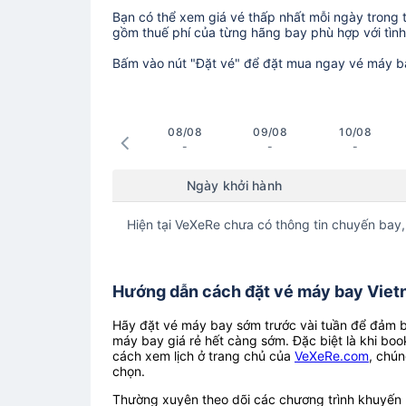
Bạn có thể xem giá vé thấp nhất mỗi ngày trong tr
gồm thuế phí của từng hãng bay phù hợp với tình 
Bấm vào nút "Đặt vé" để đặt mua ngay vé máy b
08/08
09/08
10/08
-
-
-
Ngày khởi hành
Hiện tại VeXeRe chưa có thông tin chuyến bay,
Hướng dẫn cách đặt vé máy bay Vietna
Hãy đặt vé máy bay sớm trước vài tuần để đảm bả
máy bay giá rẻ hết càng sớm. Đặc biệt là khi boo
cách xem lịch ở trang chủ của
VeXeRe.com
, chún
chọn.
Thường xuyên theo dõi các chương trình khuyến m