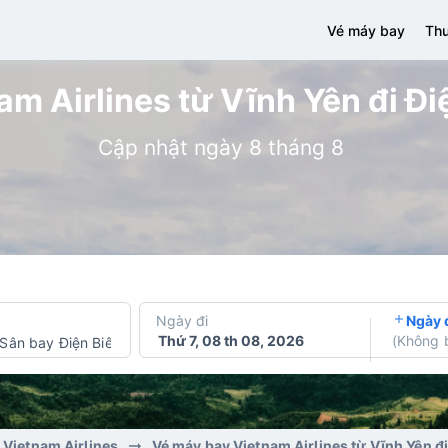
Vé máy bay
Thu
m Airlines từ Vĩnh Yên đi Điệ
Cập nhật ngày 8 tháng 8
Ngày đi
Ngày 
Thứ 7, 08 th 08, 2026
(
Không 
Sân bay Điện Biên Phủ
 Vietnam Airlines
Vé máy bay Vietnam Airlines từ Vĩnh Yên đi