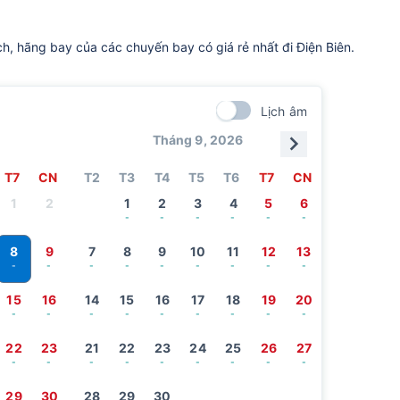
ch, hãng bay của các chuyến bay có giá rẻ nhất đi Điện Biên.
Lịch âm
Tháng 9, 2026
T7
CN
T2
T3
T4
T5
T6
T7
CN
1
2
1
2
3
4
5
6
-
-
-
-
-
-
8
9
7
8
9
10
11
12
13
-
-
-
-
-
-
-
-
-
15
16
14
15
16
17
18
19
20
-
-
-
-
-
-
-
-
-
22
23
21
22
23
24
25
26
27
-
-
-
-
-
-
-
-
-
29
30
28
29
30