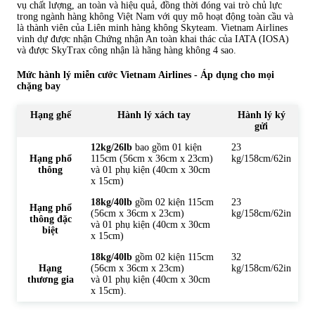
vụ chất lượng, an toàn và hiệu quả, đồng thời đóng vai trò chủ lực
trong ngành hàng không Việt Nam với quy mô hoạt động toàn cầu và
là thành viên của Liên minh hàng không Skyteam. Vietnam Airlines
vinh dự được nhận Chứng nhận An toàn khai thác của IATA (IOSA)
và được SkyTrax công nhận là hãng hàng không 4 sao.
Mức hành lý miễn cước Vietnam Airlines - Áp dụng cho mọi
chặng bay
Hạng ghế
Hành lý xách tay
Hành lý ký
gửi
12kg/26lb
bao gồm 01 kiện
23
Hạng phổ
115cm (56cm x 36cm x 23cm)
kg/158cm/62in
thông
và 01 phụ kiện (40cm x 30cm
x 15cm)
18kg/40lb
gồm 02 kiện 115cm
23
Hạng phổ
(56cm x 36cm x 23cm)
kg/158cm/62in
thông đặc
và 01 phụ kiện (40cm x 30cm
biệt
x 15cm)
18kg/40lb
gồm 02 kiện 115cm
32
Hạng
(56cm x 36cm x 23cm)
kg/158cm/62in
thương gia
và 01 phụ kiện (40cm x 30cm
x 15cm).