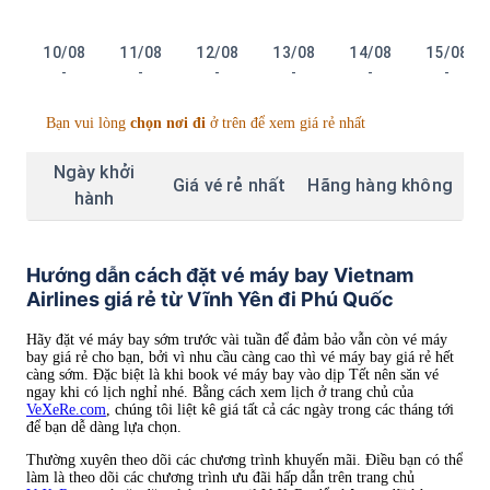
10/08
11/08
12/08
13/08
14/08
15/08
-
-
-
-
-
-
Bạn vui lòng
chọn nơi đi
ở trên để xem giá rẻ nhất
Ngày khởi
Giá vé rẻ nhất
Hãng hàng không
hành
Hướng dẫn cách đặt vé máy bay Vietnam
Airlines giá rẻ từ Vĩnh Yên đi Phú Quốc
Hãy đặt vé máy bay sớm trước vài tuần để đảm bảo vẫn còn vé máy
bay giá rẻ cho bạn, bởi vì nhu cầu càng cao thì vé máy bay giá rẻ hết
càng sớm. Đặc biệt là khi book vé máy bay vào dịp Tết nên săn vé
ngay khi có lịch nghỉ nhé. Bằng cách xem lịch ở trang chủ của
VeXeRe.com
, chúng tôi liệt kê giá tất cả các ngày trong các tháng tới
để bạn dễ dàng lựa chọn.
Thường xuyên theo dõi các chương trình khuyến mãi. Điều bạn có thể
làm là theo dõi các chương trình ưu đãi hấp dẫn trên trang chủ