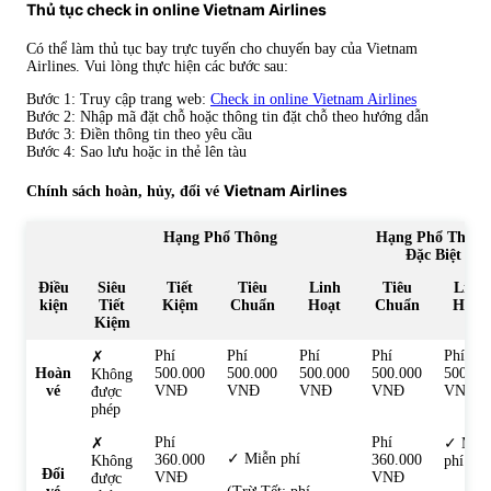
Thủ tục check in online Vietnam Airlines
Có thể làm thủ tục bay trực tuyến cho chuyến bay của Vietnam
Airlines. Vui lòng thực hiện các bước sau:
Bước 1: Truy cập trang web:
Check in online Vietnam Airlines
Bước 2: Nhập mã đặt chỗ hoặc thông tin đặt chỗ theo hướng dẫn
Bước 3: Điền thông tin theo yêu cầu
Bước 4: Sao lưu hoặc in thẻ lên tàu
Vietnam Airlines
Chính sách hoàn, hủy, đổi vé
Hạng Phổ Thông
Hạng Phổ Thông
Đặc Biệt
Điều
Siêu
Tiết
Tiêu
Linh
Tiêu
Linh
kiện
Tiết
Kiệm
Chuẩn
Hoạt
Chuẩn
Hoạt
Kiệm
Phí
Phí
Phí
Phí
Phí
✗
Hoàn
500.000
500.000
500.000
500.000
500.00
Không
vé
VNĐ
VNĐ
VNĐ
VNĐ
VNĐ
được
phép
Phí
Phí
✗
✓ Miễ
✓ Miễn phí
360.000
360.000
Không
phí
Đổi
VNĐ
VNĐ
được