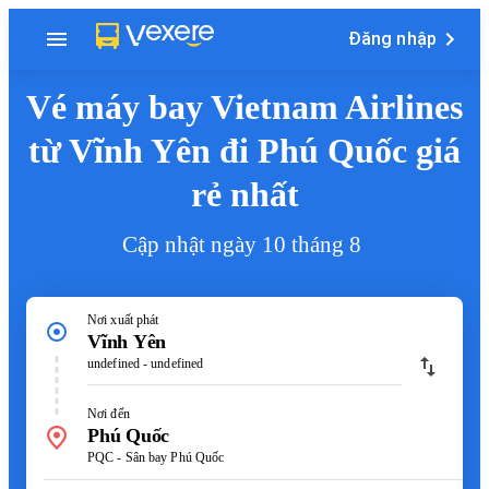
Đăng nhập
Vé máy bay Vietnam Airlines
từ Vĩnh Yên đi Phú Quốc giá
rẻ nhất
Cập nhật ngày 10 tháng 8
Nơi xuất phát
Vĩnh Yên
undefined - undefined
Nơi đến
Phú Quốc
PQC - Sân bay Phú Quốc