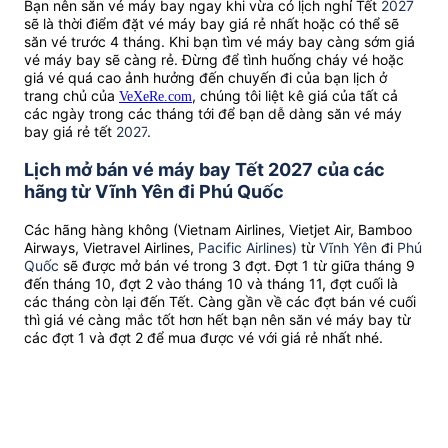
Bạn nên săn vé máy bay ngay khi vừa có lịch nghỉ Tết
2027
sẽ là thời điểm đặt vé máy bay giá rẻ nhất hoặc có thể sẽ
săn vé trước 4 tháng. Khi bạn tìm vé máy bay càng sớm giá
vé máy bay sẽ càng rẻ. Đừng để tình huống cháy vé hoặc
giá vé quá cao ảnh hưởng đến chuyến đi của bạn lịch ở
trang chủ của
, chúng tôi liệt kê giá của tất cả
VeXeRe.com
các ngày trong các tháng tới để bạn dễ dàng săn vé máy
bay giá rẻ tết
2027
.
Lịch mở bán vé máy bay Tết 2027 của các
hãng từ Vĩnh Yên đi Phú Quốc
Các hãng hàng không (Vietnam Airlines, Vietjet Air, Bamboo
Airways, Vietravel Airlines,
Pacific Airlines)
từ
Vĩnh Yên
đi
Phú
Quốc
sẽ được mở bán vé trong 3 đợt. Đợt 1 từ giữa tháng 9
đến tháng 10, đợt 2 vào tháng 10 và tháng 11, đợt cuối là
các tháng còn lại đến Tết. Càng gần về các đợt bán vé cuối
thì giá vé càng mắc tốt hơn hết bạn nên săn vé máy bay từ
các đợt 1 và đợt 2 để mua được vé với giá rẻ nhất nhé.