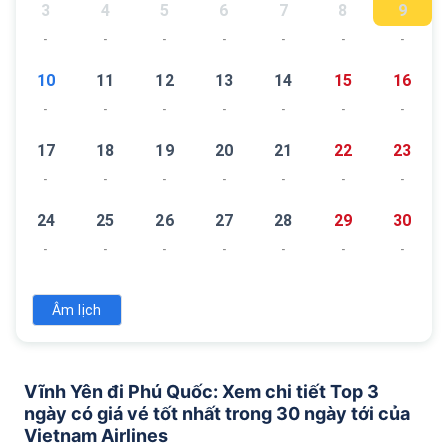
3
4
5
6
7
8
9
-
-
-
-
-
-
-
10
11
12
13
14
15
16
-
-
-
-
-
-
-
17
18
19
20
21
22
23
-
-
-
-
-
-
-
24
25
26
27
28
29
30
-
-
-
-
-
-
-
31
Âm lịch
-
Vĩnh Yên đi Phú Quốc: Xem chi tiết Top 3
ngày có giá vé tốt nhất trong 30 ngày tới của
Vietnam Airlines