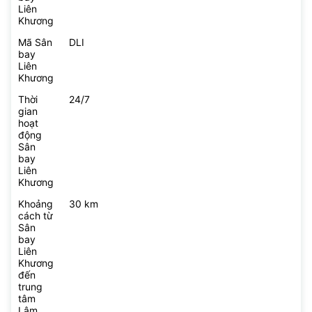
Liên
Khương
Mã Sân
DLI
bay
Liên
Khương
Thời
24/7
gian
hoạt
động
Sân
bay
Liên
Khương
Khoảng
30 km
cách từ
Sân
bay
Liên
Khương
đến
trung
tâm
Lâm