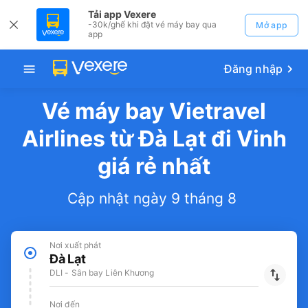
Tải app Vexere
-30k/ghế khi đặt vé máy bay qua
Mở app
app
Đăng nhập
Vé máy bay Vietravel
Airlines từ Đà Lạt đi Vinh
giá rẻ nhất
Cập nhật ngày 9 tháng 8
Nơi xuất phát
Đà Lạt
DLI - Sân bay Liên Khương
Nơi đến