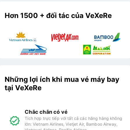
Hơn 1500 + đối tác của VeXeRe
Những lợi ích khi mua vé máy bay
tại VeXeRe
Chắc chắn có vé
Tích hợp trực tiếp với tất cả các hãng hàng không
lớn: Vietnam Airlines, Vietjet Air, Bamboo Airway,
Vietravel Airlines, Pacific Airlines..