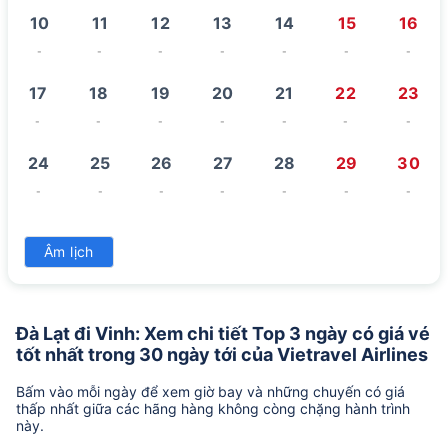
10
11
12
13
14
15
16
-
-
-
-
-
-
-
17
18
19
20
21
22
23
-
-
-
-
-
-
-
24
25
26
27
28
29
30
-
-
-
-
-
-
-
31
Âm lịch
-
Đà Lạt đi Vinh: Xem chi tiết Top 3 ngày có giá vé
tốt nhất trong 30 ngày tới của Vietravel Airlines
Bấm vào mỗi ngày để xem giờ bay và những chuyến có giá
thấp nhất giữa các hãng hàng không còng chặng hành trình
này.