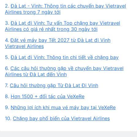
2.
Đà Lạt - Vinh: Thông tin các chuyến bay Vietravel
Airlines trong 7 ngày tới
3.
Đà Lạt đi Vinh: Tư vấn Top chặng bay Vietravel
Airlines có giá rẻ nhất trong 30 ngày tới
4.
Đặt vé máy bay Tết 2027 từ Đà Lạt đi Vinh
Vietravel Airlines
5.
Đà Lạt đi Vinh: Thông tin chi tiết về chặng bay
6.
Các câu hỏi thường gặp về chuyến bay Vietravel
Airlines từ Đà Lạt đến Vinh
7.
Câu hỏi thường gặp Từ Đà Lạt Đi Vinh
8.
Hơn 1500 + đối tác của VeXeRe
9.
Những lợi ích khi mua vé máy bay tại VeXeRe
10.
Chặng bay phổ biến của Vietravel Airlines