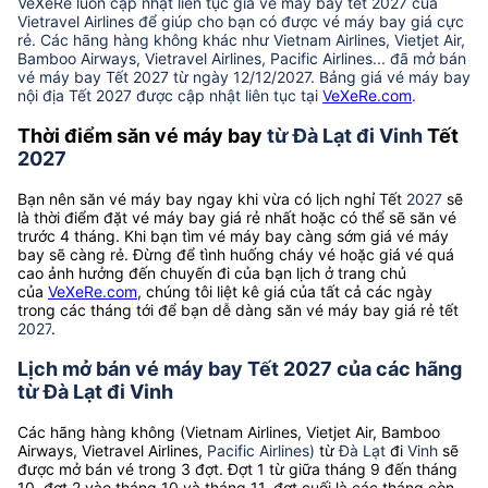
VeXeRe luôn cập nhật liên tục giá vé máy bay tết 2027 của
Vietravel Airlines để giúp cho bạn có được vé máy bay giá cực
rẻ. Các hãng hàng không khác như Vietnam Airlines, Vietjet Air,
Bamboo Airways, Vietravel Airlines, Pacific Airlines... đã mở bán
vé máy bay Tết 2027 từ ngày 12/12/2027. Bảng giá vé máy bay
nội địa Tết 2027 được cập nhật liên tục tại
VeXeRe.com
.
Thời điểm săn vé máy bay
từ Đà Lạt đi Vinh
Tết
2027
Bạn nên săn vé máy bay ngay khi vừa có lịch nghỉ Tết
2027
sẽ
là thời điểm đặt vé máy bay giá rẻ nhất hoặc có thể sẽ săn vé
trước 4 tháng. Khi bạn tìm vé máy bay càng sớm giá vé máy
bay sẽ càng rẻ. Đừng để tình huống cháy vé hoặc giá vé quá
cao ảnh hưởng đến chuyến đi của bạn lịch ở trang chủ
của
VeXeRe.com
, chúng tôi liệt kê giá của tất cả các ngày
trong các tháng tới để bạn dễ dàng săn vé máy bay giá rẻ tết
2027
.
Lịch mở bán vé máy bay Tết 2027 của các hãng
từ Đà Lạt đi Vinh
Các hãng hàng không (Vietnam Airlines, Vietjet Air, Bamboo
Airways, Vietravel Airlines,
Pacific Airlines)
từ
Đà Lạt
đi
Vinh
sẽ
được mở bán vé trong 3 đợt. Đợt 1 từ giữa tháng 9 đến tháng
10, đợt 2 vào tháng 10 và tháng 11, đợt cuối là các tháng còn