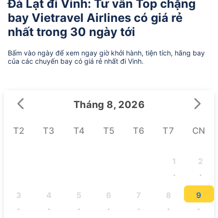
Đà Lạt đi Vinh: Tư vấn Top chặng
bay Vietravel Airlines có giá rẻ
nhất trong 30 ngày tới
Bấm vào ngày để xem ngay giờ khởi hành, tiện tích, hãng bay
của các chuyến bay có giá rẻ nhất đi Vinh.
Tháng 8, 2026
T2
T3
T4
T5
T6
T7
CN
1
2
-
-
3
4
5
6
7
8
9
-
-
-
-
-
-
-