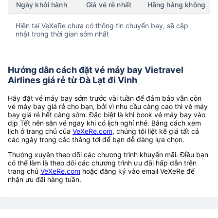
Ngày khởi hành
Giá vé rẻ nhất
Hãng hàng không
Hiện tại VeXeRe chưa có thông tin chuyến bay, sẽ cập
nhật trong thời gian sớm nhất
Hướng dẫn cách đặt vé máy bay Vietravel
Airlines giá rẻ từ Đà Lạt đi Vinh
Hãy đặt vé máy bay sớm trước vài tuần để đảm bảo vẫn còn
vé máy bay giá rẻ cho bạn, bởi vì nhu cầu càng cao thì vé máy
bay giá rẻ hết càng sớm. Đặc biệt là khi book vé máy bay vào
dịp Tết nên săn vé ngay khi có lịch nghỉ nhé. Bằng cách xem
lịch ở trang chủ của
VeXeRe.com
, chúng tôi liệt kê giá tất cả
các ngày trong các tháng tới để bạn dễ dàng lựa chọn.
Thường xuyên theo dõi các chương trình khuyến mãi. Điều bạn
có thể làm là theo dõi các chương trình ưu đãi hấp dẫn trên
trang chủ
VeXeRe.com
hoặc đăng ký vào email VeXeRe để
nhận ưu đãi hàng tuần.