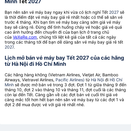
Minh
Tết
2027
Bạn nên săn vé máy bay ngay khi vừa có lịch nghỉ Tết
2027
sẽ
là thời điểm đặt vé máy bay giá rẻ nhất hoặc có thể sẽ săn vé
trước 4 tháng. Khi bạn tìm vé máy bay càng sớm giá vé máy
bay sẽ càng rẻ. Đừng để tình huống cháy vé hoặc giá vé quá
cao ảnh hưởng đến chuyến đi của bạn lịch ở trang chủ
của
VeXeRe.com
, chúng tôi liệt kê giá của tất cả các ngày
trong các tháng tới để bạn dễ dàng săn vé máy bay giá rẻ tết
2027
.
Lịch mở bán vé máy bay Tết 2027 của các hãng
từ Hà Nội đi Hồ Chí Minh
Các hãng hàng không (Vietnam Airlines, Vietjet Air, Bamboo
Airways, Vietravel Airlines,
Pacific Airlines)
từ
Hà Nội
đi
Hồ Chí
Minh
sẽ được mở bán vé trong 3 đợt. Đợt 1 từ giữa tháng 9 đến
tháng 10, đợt 2 vào tháng 10 và tháng 11, đợt cuối là các tháng
còn lại đến Tết. Càng gần về các đợt bán vé cuối thì giá vé
càng mắc tốt hơn hết bạn nên săn vé máy bay từ các đợt 1 và
đợt 2 để mua được vé với giá rẻ nhất nhé.