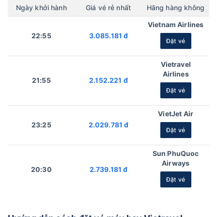
Ngày khởi hành
Giá vé rẻ nhất
Hãng hàng không
Vietnam Airlines
22:55
3.085.181 đ
Đặt vé
Vietravel
Airlines
21:55
2.152.221 đ
Đặt vé
VietJet Air
23:25
2.029.781 đ
Đặt vé
Sun PhuQuoc
Airways
20:30
2.739.181 đ
Đặt vé