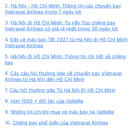
2.
Hà Nội - Hồ Chí Minh: Thông tin các chuyến bay
Vietravel Airlines trong 7 ngày tới
3.
Hà Nội đi Hồ Chí Minh: Tư vấn Top chặng bay
Vietravel Airlines có giá rẻ nhất trong 30 ngày tới
4.
Đặt vé máy bay Tết 2027 từ Hà Nội đi Hồ Chí Minh
Vietravel Airlines
5.
Hà Nội đi Hồ Chí Minh: Thông tin chi tiết về chặng
bay
6.
Các câu hỏi thường gặp về chuyến bay Vietravel
Airlines từ Hà Nội đến Hồ Chí Minh
7.
Câu hỏi thường gặp Từ Hà Nội Đi Hồ Chí Minh
8.
Hơn 1500 + đối tác của VeXeRe
9.
Những lợi ích khi mua vé máy bay tại VeXeRe
10.
Chặng bay phổ biến của Vietravel Airlines