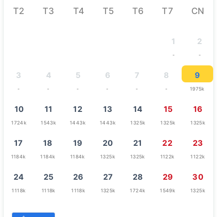
T2
T3
T4
T5
T6
T7
CN
1
2
-
-
3
4
5
6
7
8
9
-
-
-
-
-
-
1975k
10
11
12
13
14
15
16
1724k
1543k
1443k
1443k
1325k
1325k
1325k
17
18
19
20
21
22
23
1184k
1184k
1184k
1325k
1325k
1122k
1122k
24
25
26
27
28
29
30
1118k
1118k
1118k
1325k
1724k
1549k
1325k
31