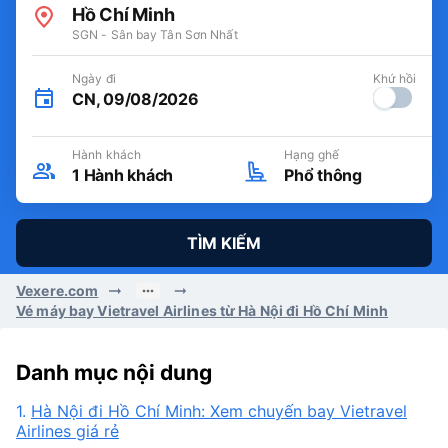
Hồ Chí Minh
SGN - Sân bay Tân Sơn Nhất
Ngày đi
Khứ hồi
CN, 09/08/2026
Hành khách
Hạng ghế
1
Hành khách
Phổ thông
TÌM KIẾM
Vexere.com
Vé máy bay Vietravel Airlines từ Hà Nội đi Hồ Chí Minh
Danh mục nội dung
1.
Hà Nội đi Hồ Chí Minh: Xem chuyến bay Vietravel
Airlines giá rẻ