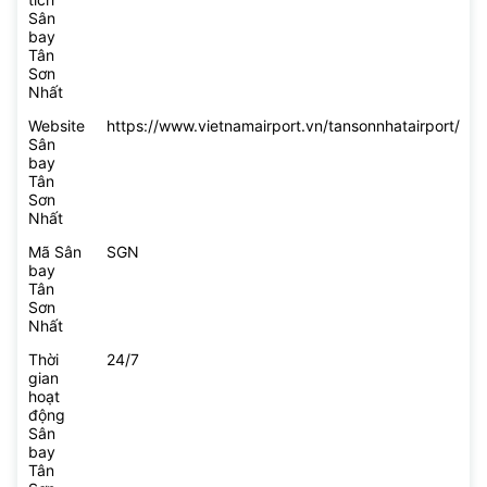
Sân
bay
Tân
Sơn
Nhất
Website
https://www.vietnamairport.vn/tansonnhatairport/
Sân
bay
Tân
Sơn
Nhất
Mã Sân
SGN
bay
Tân
Sơn
Nhất
Thời
24/7
gian
hoạt
động
Sân
bay
Tân