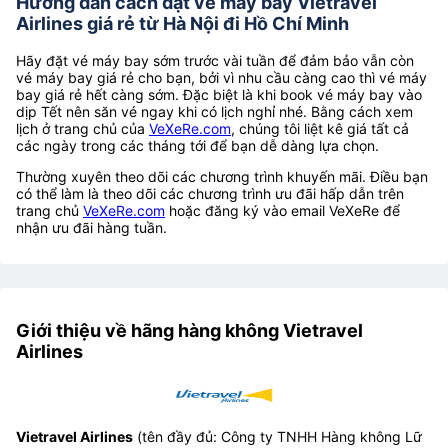
Hướng dẫn cách đặt vé máy bay Vietravel
Airlines giá rẻ từ Hà Nội đi Hồ Chí Minh
Hãy đặt vé máy bay sớm trước vài tuần để đảm bảo vẫn còn
vé máy bay giá rẻ cho bạn, bởi vì nhu cầu càng cao thì vé máy
bay giá rẻ hết càng sớm. Đặc biệt là khi book vé máy bay vào
dịp Tết nên săn vé ngay khi có lịch nghỉ nhé. Bằng cách xem
lịch ở trang chủ của
VeXeRe.com
, chúng tôi liệt kê giá tất cả
các ngày trong các tháng tới để bạn dễ dàng lựa chọn.
Thường xuyên theo dõi các chương trình khuyến mãi. Điều bạn
có thể làm là theo dõi các chương trình ưu đãi hấp dẫn trên
trang chủ
VeXeRe.com
hoặc đăng ký vào email VeXeRe để
nhận ưu đãi hàng tuần.
Giới thiệu về hãng hàng không Vietravel
Airlines
Vietravel Airlines
(tên đầy đủ: Công ty TNHH Hàng không Lữ