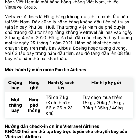
hành Việt Nam)là một hãng hàng không Việt Nam, thuộc
Vietravel Group.
Vietravel Airlines là Hãng hàng không du lịch lữ hành đầu tiên
tại Việt Nam. Đây cũng là hãng hàng không đầu tiên có trụ sở
tại sân bay Phú Bài, Huế. Thủ tướng Việt Nam đã phê duyệt
chủ trương đầu tư hãng hàng không Vietravel Airlines vào ngày
3 tháng 4 năm 2020. Hãng đã bắt đầu các chuyến bay thương
mại từ ngày 25 tháng 1 năm 2021. Hãng sẽ khai thác các
chuyến bay trên máy bay Airbus, Boeing hoặc tương đương,
với 03 tàu bay trong năm đầu tiên, sau đó tăng dần lên 08 tàu
bay vào năm thứ hai khai thác.
Mức hành lý miễn cước Pacific Airlines
Chặng
Hạng
Hành lý xách
Hành lý ký gửi
bay
ghế
tay
Tối đa 7 kg
Tùy chọn mua thêm:
Mọi
Hạng
(Kích thước:
15kg / 20kg / 25kg /
chặng
phổ
56 x 36 x 23
30kg / 35kg / 40kg
bay
thông
cm)
Hướng dẫn check-in online Vietravel Airlines
KHÔNG thể làm thủ tục bay trực tuyến cho chuyến bay của
Vietravel Airlines