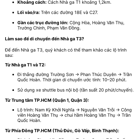
Khoảng cách:
Cách Nhà ga T1 khoảng 1,2km.
Lối vào/ra:
Trên các đường 18E và C27.
Gần các trục đường lớn:
Cộng Hòa, Hoàng Văn Thụ,
Trường Chinh, Phạm Văn Đồng.
Làm sao để di chuyển đến Nhà ga T3?
Để đến Nhà ga T3, quý khách có thể tham khảo các lộ trình
sau:
Từ Nhà ga T1 và T2:
Đi thẳng đường Trường Sơn → Phan Thúc Duyên → Trần
Quốc Hoàn. Thời gian di chuyển ước tính: 10–20 phút.
Sử dụng xe shuttle bus nội bộ (tần suất 20 phút/chuyến).
Từ Trung tâm TP.HCM (Quận 1, Quận 3):
Lộ trình: Nam Kỳ Khởi Nghĩa → Nguyễn Văn Trỗi → Công
viên Hoàng Văn Thụ → chui hầm Hoàng Văn Thụ → Trần
Quốc Hoàn.
Từ Phía Đông TP.HCM (Thủ Đức, Gò Vấp, Bình Thạnh):