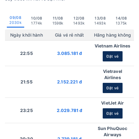
09/08
10/08
11/08
12/08
13/08
14/08
2030k
1774k
1598k
1493k
1493k
1375k
Ngày khởi hành
Giá vé rẻ nhất
Hãng hàng không
Vietnam Airlines
22:55
3.085.181 đ
Đặt vé
Vietravel
Airlines
21:55
2.152.221 đ
Đặt vé
VietJet Air
23:25
2.029.781 đ
Đặt vé
Sun PhuQuoc
Airways
20:30
2.739.181 đ