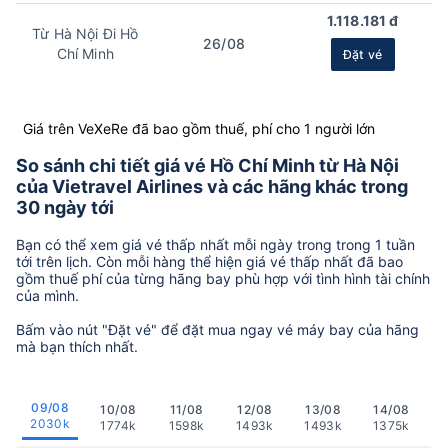
1.118.181 đ
Từ Hà Nội Đi Hồ
26/08
Chí Minh
Đặt vé
Giá trên VeXeRe đã bao gồm thuế, phí cho 1 người lớn
So sánh chi tiết giá vé Hồ Chí Minh từ Hà Nội
của Vietravel Airlines và các hãng khác trong
30 ngày tới
Bạn có thể xem giá vé thấp nhất mỗi ngày trong trong 1 tuần
tới trên lịch. Còn mỗi hàng thể hiện giá vé thấp nhất đã bao
gồm thuế phí của từng hãng bay phù hợp với tình hình tài chính
của mình.
Bấm vào nút "Đặt vé" để đặt mua ngay vé máy bay của hãng
mà bạn thích nhất.
09/08
10/08
11/08
12/08
13/08
14/08
2030k
1774k
1598k
1493k
1493k
1375k