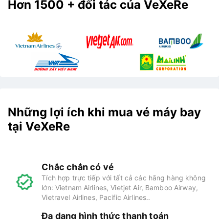
Hơn 1500 + đối tác của VeXeRe
Những lợi ích khi mua vé máy bay
tại VeXeRe
Chắc chắn có vé
Tích hợp trực tiếp với tất cả các hãng hàng không
lớn: Vietnam Airlines, Vietjet Air, Bamboo Airway,
Vietravel Airlines, Pacific Airlines..
Đa dạng hình thức thanh toán