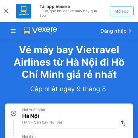
Tải app Vexere
-30k/ghế khi đặt vé máy bay qua
Mở app
app
Đăng nhập
Vé máy bay Vietravel
Airlines từ Hà Nội đi Hồ
Chí Minh giá rẻ nhất
Cập nhật ngày 9 tháng 8
Nơi xuất phát
Hà Nội
HAN - Sân bay Nội Bài
Nơi đến