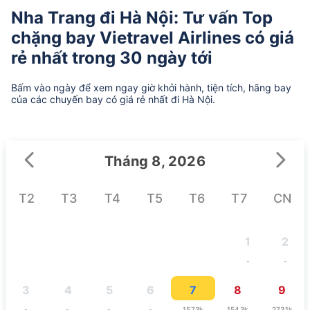
Nha Trang đi Hà Nội: Tư vấn Top
chặng bay Vietravel Airlines có giá
rẻ nhất trong 30 ngày tới
Bấm vào ngày để xem ngay giờ khởi hành, tiện tích, hãng bay
của các chuyến bay có giá rẻ nhất đi Hà Nội.
Tháng 8, 2026
T2
T3
T4
T5
T6
T7
CN
1
2
-
-
3
4
5
6
7
8
9
-
-
-
-
1573k
1543k
2731k