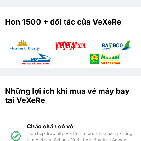
Hơn 1500 + đối tác của VeXeRe
Những lợi ích khi mua vé máy bay
tại VeXeRe
Chắc chắn có vé
Tích hợp trực tiếp với tất cả các hãng hàng không
lớn: Vietnam Airlines, Vietjet Air, Bamboo Airway,