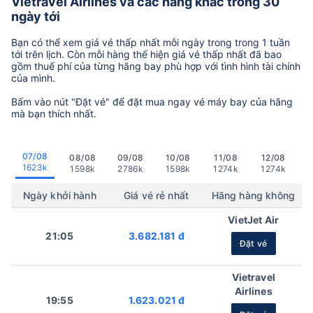
Vietravel Airlines và các hãng khác trong 30
ngày tới
Bạn có thể xem giá vé thấp nhất mỗi ngày trong trong 1 tuần
tới trên lịch. Còn mỗi hàng thể hiện giá vé thấp nhất đã bao
gồm thuế phí của từng hãng bay phù hợp với tình hình tài chính
của mình.
Bấm vào nút "Đặt vé" để đặt mua ngay vé máy bay của hãng
mà bạn thích nhất.
07/08
08/08
09/08
10/08
11/08
12/08
1623k
1598k
2786k
1598k
1274k
1274k
Ngày khởi hành
Giá vé rẻ nhất
Hãng hàng không
VietJet Air
21:05
3.682.181 đ
Đặt vé
Vietravel
Airlines
19:55
1.623.021 đ