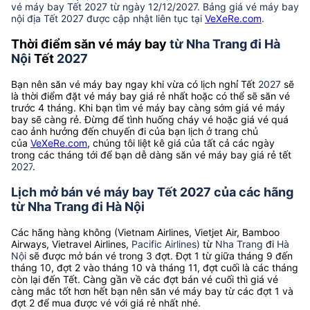
vé máy bay Tết 2027 từ ngày 12/12/2027. Bảng giá vé máy bay
nội địa Tết 2027 được cập nhật liên tục tại
VeXeRe.com
.
Thời điểm săn vé máy bay
từ Nha Trang đi Hà
Nội
Tết
2027
Bạn nên săn vé máy bay ngay khi vừa có lịch nghỉ Tết
2027
sẽ
là thời điểm đặt vé máy bay giá rẻ nhất hoặc có thể sẽ săn vé
trước 4 tháng. Khi bạn tìm vé máy bay càng sớm giá vé máy
bay sẽ càng rẻ. Đừng để tình huống cháy vé hoặc giá vé quá
cao ảnh hưởng đến chuyến đi của bạn lịch ở trang chủ
của
VeXeRe.com
, chúng tôi liệt kê giá của tất cả các ngày
trong các tháng tới để bạn dễ dàng săn vé máy bay giá rẻ tết
2027
.
Lịch mở bán vé máy bay Tết 2027 của các hãng
từ Nha Trang đi Hà Nội
Các hãng hàng không (Vietnam Airlines, Vietjet Air, Bamboo
Airways, Vietravel Airlines,
Pacific Airlines)
từ
Nha Trang
đi
Hà
Nội
sẽ được mở bán vé trong 3 đợt. Đợt 1 từ giữa tháng 9 đến
tháng 10, đợt 2 vào tháng 10 và tháng 11, đợt cuối là các tháng
còn lại đến Tết. Càng gần về các đợt bán vé cuối thì giá vé
càng mắc tốt hơn hết bạn nên săn vé máy bay từ các đợt 1 và
đợt 2 để mua được vé với giá rẻ nhất nhé.