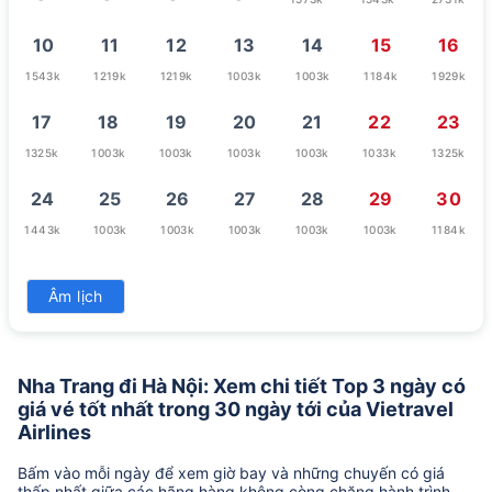
10
11
12
13
14
15
16
1543k
1219k
1219k
1003k
1003k
1184k
1929k
17
18
19
20
21
22
23
1325k
1003k
1003k
1003k
1003k
1033k
1325k
24
25
26
27
28
29
30
1443k
1003k
1003k
1003k
1003k
1003k
1184k
31
Âm lịch
1543k
Nha Trang đi Hà Nội: Xem chi tiết Top 3 ngày có
giá vé tốt nhất trong 30 ngày tới của Vietravel
Airlines
Bấm vào mỗi ngày để xem giờ bay và những chuyến có giá
thấp nhất giữa các hãng hàng không còng chặng hành trình