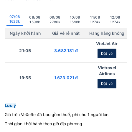
07/08
08/08
09/08
10/08
11/08
12/08
1623k
1598k
2786k
1598k
1274k
1274k
Ngày khởi hành
Giá vé rẻ nhất
Hãng hàng không
VietJet Air
21:05
3.682.181 đ
Đặt vé
Vietravel
Airlines
19:55
1.623.021 đ
Đặt vé
Lưu ý
Giá trên VeXeRe đã bao gồm thuế, phí cho 1 người lớn
Thời gian khởi hành theo giờ địa phương