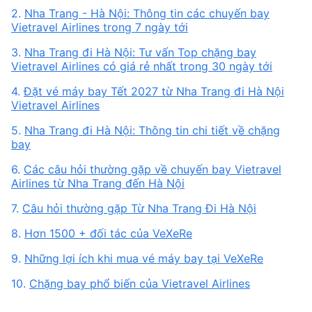
2.
Nha Trang - Hà Nội: Thông tin các chuyến bay
Vietravel Airlines trong 7 ngày tới
3.
Nha Trang đi Hà Nội: Tư vấn Top chặng bay
Vietravel Airlines có giá rẻ nhất trong 30 ngày tới
4.
Đặt vé máy bay Tết 2027 từ Nha Trang đi Hà Nội
Vietravel Airlines
5.
Nha Trang đi Hà Nội: Thông tin chi tiết về chặng
bay
6.
Các câu hỏi thường gặp về chuyến bay Vietravel
Airlines từ Nha Trang đến Hà Nội
7.
Câu hỏi thường gặp Từ Nha Trang Đi Hà Nội
8.
Hơn 1500 + đối tác của VeXeRe
9.
Những lợi ích khi mua vé máy bay tại VeXeRe
10.
Chặng bay phổ biến của Vietravel Airlines