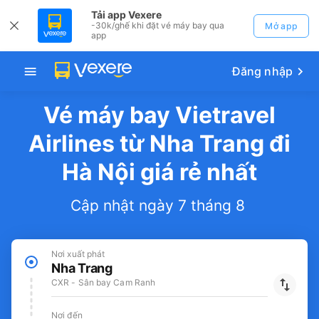
Tải app Vexere
-30k/ghế khi đặt vé máy bay qua
Mở app
app
Đăng nhập
Vé máy bay Vietravel
Airlines từ Nha Trang đi
Hà Nội giá rẻ nhất
Cập nhật ngày 7 tháng 8
Nơi xuất phát
Nha Trang
CXR - Sân bay Cam Ranh
Nơi đến