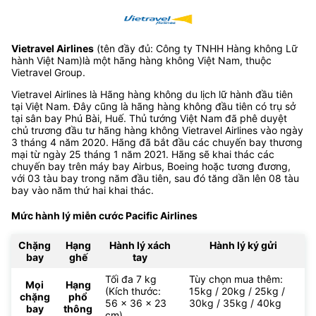
Vietravel Airlines
(tên đầy đủ: Công ty TNHH Hàng không Lữ
hành Việt Nam)là một hãng hàng không Việt Nam, thuộc
Vietravel Group.
Vietravel Airlines là Hãng hàng không du lịch lữ hành đầu tiên
tại Việt Nam. Đây cũng là hãng hàng không đầu tiên có trụ sở
tại sân bay Phú Bài, Huế. Thủ tướng Việt Nam đã phê duyệt
chủ trương đầu tư hãng hàng không Vietravel Airlines vào ngày
3 tháng 4 năm 2020. Hãng đã bắt đầu các chuyến bay thương
mại từ ngày 25 tháng 1 năm 2021. Hãng sẽ khai thác các
chuyến bay trên máy bay Airbus, Boeing hoặc tương đương,
với 03 tàu bay trong năm đầu tiên, sau đó tăng dần lên 08 tàu
bay vào năm thứ hai khai thác.
Mức hành lý miễn cước Pacific Airlines
Chặng
Hạng
Hành lý xách
Hành lý ký gửi
bay
ghế
tay
Tối đa 7 kg
Tùy chọn mua thêm:
Mọi
Hạng
(Kích thước:
15kg / 20kg / 25kg /
chặng
phổ
56 x 36 x 23
30kg / 35kg / 40kg
bay
thông
cm)