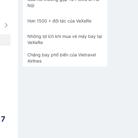
Nội
Hơn 1500 + đối tác của VeXeRe
14/08
15/08
16/08
17/08
18/0
1146k
1146k
1146k
1257k
1106
Những lợi ích khi mua vé máy bay tại
VeXeRe
Chặng bay phổ biến của Vietravel
Airlines
 7