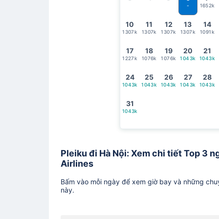
1652k
-
10
11
12
13
14
1307k
1307k
1307k
1307k
1091k
17
18
19
20
21
1227k
1076k
1076k
1043k
1043k
24
25
26
27
28
1043k
1043k
1043k
1043k
1043k
31
1043k
Pleiku đi Hà Nội: Xem chi tiết Top 3 n
Airlines
Bấm vào mỗi ngày để xem giờ bay và những chuy
này.