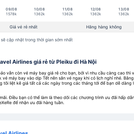
09/08
10/08
11/08
12/08
13/08
1578k
1362k
1362k
1362k
1362k
Giá vé rẻ nhất
Hãng hàng không
 sẽ cập nhật trong thời gian sớm nhất
el Airlines giá rẻ từ Pleiku đi Hà Nội
o vẫn còn vé máy bay giá rẻ cho bạn, bởi vì nhu cầu càng cao thì 
k vé máy bay vào dịp Tết nên săn vé ngay khi có lịch nghỉ nhé. Bằng
g tôi liệt kê giá tất cả các ngày trong các tháng tới để bạn dễ dàng 
ãi. Điều bạn có thể làm là theo dõi các chương trình ưu đãi hấp dẫn
eXeRe để nhận ưu đãi hàng tuần.
el Airlines