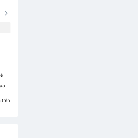
14/08
15/08
16/08
17/08
18/0
1146k
1146k
1146k
1257k
1106
vé
lựa
 trên