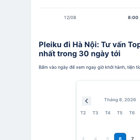
12/08
8:00
Pleiku đi Hà Nội: Tư vấn Top
nhất trong 30 ngày tới
Bấm vào ngày để xem ngay giờ khởi hành, tiện tí
Tháng 8, 2026
T2
T3
T4
T5
T6
6
3
4
5
7