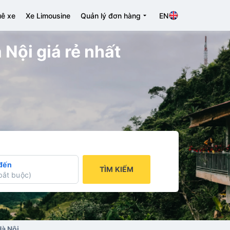
ê xe
Xe Limousine
Quản lý đơn hàng
EN
 Nội giá rẻ nhất
đến
TÌM KIẾM
bắt buộc
)
Hà Nội