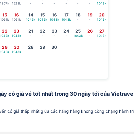
1307k
1523k
-
-
-
-
-
-
1043k
15
16
14
15
16
17
18
19
20
1091k
1091k
1043k
1043k
1043k
1043k
-
-
1043k
22
23
21
22
23
24
25
26
27
1043k
1043k
-
-
-
-
1043k
-
1043k
29
30
28
29
30
1043k
1043k
-
-
-
gày có giá vé tốt nhất trong 30 ngày tới của Vietrave
ến có giá thấp nhất giữa các hãng hàng không còng chặng hành tr