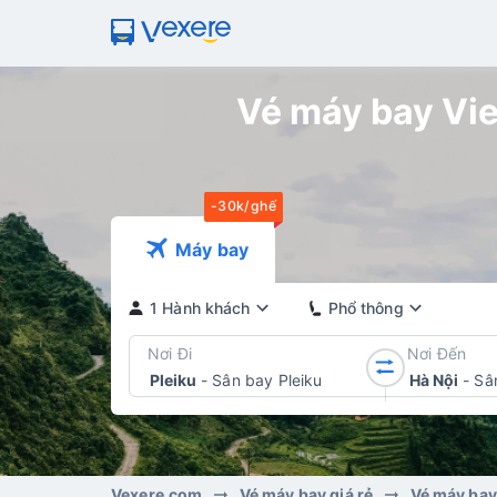
Vé máy bay Viet
-30k/ghế
Máy bay
1 Hành khách
Phổ thông
Nơi Đi
Nơi Đến
Pleiku
-
Sân bay Pleiku
Hà Nội
-
Sâ
Vexere.com
Vé máy bay giá rẻ
Vé máy bay 