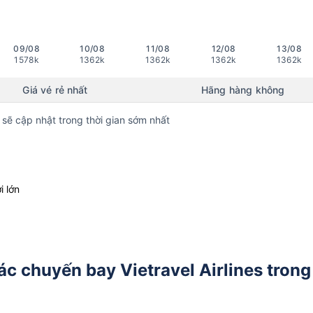
09/08
10/08
11/08
12/08
13/08
1578k
1362k
1362k
1362k
1362k
Giá vé rẻ nhất
Hãng hàng không
 sẽ cập nhật trong thời gian sớm nhất
i lớn
các chuyến bay Vietravel Airlines trong