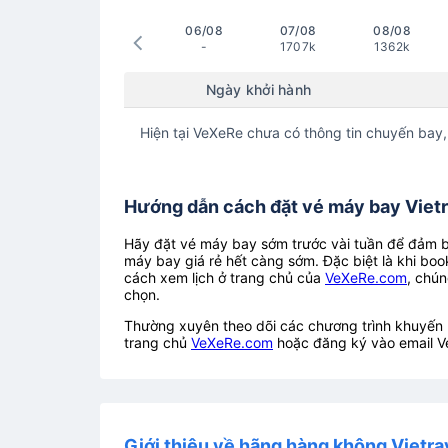
06/08
07/08
08/08
-
1707k
1362k
Ngày khởi hành
Hiện tại VeXeRe chưa có thông tin chuyến bay,
Hướng dẫn cách đặt vé máy bay Vietrav
Hãy đặt vé máy bay sớm trước vài tuần để đảm bả
máy bay giá rẻ hết càng sớm. Đặc biệt là khi boo
cách xem lịch ở trang chủ của
VeXeRe.com
, chún
chọn.
Thường xuyên theo dõi các chương trình khuyến m
trang chủ
VeXeRe.com
hoặc đăng ký vào email V
Giới thiệu về hãng hàng không Vietrav