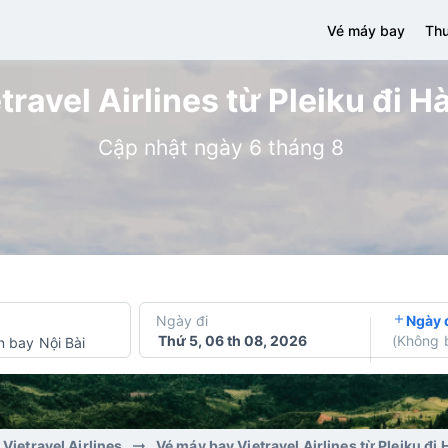
Vé máy bay
Thu
ravel Airlines từ Pleiku đi Hà
Cập nhật ngày 6 tháng 8
Ngày đi
Ngày 
Thứ 5, 06 th 08, 2026
(
Không 
n bay Nội Bài
Vietravel Airlines
Vé máy bay Vietravel Airlines từ Pleiku đi 