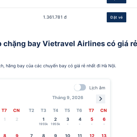
1.361.781 đ
Đặt vé
 chặng bay Vietravel Airlines có giá r
ch, hãng bay của các chuyến bay có giá rẻ nhất đi Hà Nội.
Lịch âm
Tháng 9, 2026
T7
CN
T2
T3
T4
T5
T6
T7
CN
1
2
1
2
3
4
5
6
1955k
1955k
-
-
-
-
8
9
7
8
9
10
11
12
13