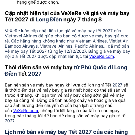
hạng ghế được chọn.
Cập nhật hiện tại của VeXeRe về giá vé máy bay
Tết 2027 đi
Long Điền
ngày 7 tháng 8
VeXeRe luôn cập nhật liên tục giá vé máy bay tết 2027 của
Vietravel Airlines để giúp cho bạn có được vé máy bay giá cực
rẻ. Các hãng hàng không khác như Vietnam Airlines, Vietjet Air,
Bamboo Airways, Vietravel Airlines, Pacific Airlines... đã mở bán
vé máy bay Tết 2027 từ ngày 12/12/2027. Bảng giá vé máy bay
nội địa Tết 2027 được cập nhật liên tục tại
VeXeRe.com
.
Thời điểm săn vé máy bay
từ Phú Quốc đi Long
Điền
Tết
2027
Bạn nên săn vé máy bay ngay khi vừa có lịch nghỉ Tết
2027
sẽ
là thời điểm đặt vé máy bay giá rẻ nhất hoặc có thể sẽ săn vé
trước 4 tháng. Khi bạn tìm vé máy bay càng sớm giá vé máy
bay sẽ càng rẻ. Đừng để tình huống cháy vé hoặc giá vé quá
cao ảnh hưởng đến chuyến đi của bạn lịch ở trang chủ
của
VeXeRe.com
, chúng tôi liệt kê giá của tất cả các ngày
trong các tháng tới để bạn dễ dàng săn vé máy bay giá rẻ tết
2027
.
Lịch mở bán vé máy bay Tết 2027 của các hãng