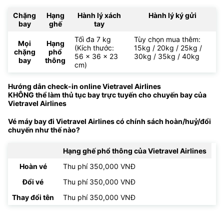
Chặng
Hạng
Hành lý xách
Hành lý ký gửi
bay
ghế
tay
Tối đa 7 kg
Tùy chọn mua thêm:
Mọi
Hạng
(Kích thước:
15kg / 20kg / 25kg /
chặng
phổ
56 x 36 x 23
30kg / 35kg / 40kg
bay
thông
cm)
Hướng dẫn check-in online Vietravel Airlines
KHÔNG thể làm thủ tục bay trực tuyến cho chuyến bay của
Vietravel Airlines
Vé máy bay đi Vietravel Airlines có chính sách hoàn/huỷ/đổi
chuyến như thế nào?
Hạng ghế phổ thông của Vietravel Airlines
Hoàn vé
Thu phí 350,000 VNĐ
Đổi vé
Thu phí 350,000 VNĐ
Thay đổi tên
Thu phí 350,000 VNĐ