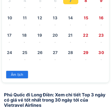
3
4
5
6
7
8
9
-
-
-
-
-
-
-
10
11
12
13
14
15
16
-
-
-
-
-
-
-
17
18
19
20
21
22
23
-
-
-
-
-
-
-
24
25
26
27
28
29
30
-
-
-
-
-
-
-
31
Âm lịch
-
Phú Quốc đi Long Điền: Xem chi tiết Top 3 ngày
có giá vé tốt nhất trong 30 ngày tới của
Vietravel Airlines