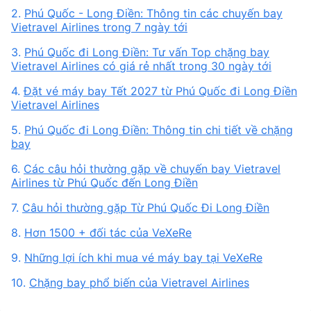
2.
Phú Quốc - Long Điền: Thông tin các chuyến bay
Vietravel Airlines trong 7 ngày tới
3.
Phú Quốc đi Long Điền: Tư vấn Top chặng bay
Vietravel Airlines có giá rẻ nhất trong 30 ngày tới
4.
Đặt vé máy bay Tết 2027 từ Phú Quốc đi Long Điền
Vietravel Airlines
5.
Phú Quốc đi Long Điền: Thông tin chi tiết về chặng
bay
6.
Các câu hỏi thường gặp về chuyến bay Vietravel
Airlines từ Phú Quốc đến Long Điền
7.
Câu hỏi thường gặp Từ Phú Quốc Đi Long Điền
8.
Hơn 1500 + đối tác của VeXeRe
9.
Những lợi ích khi mua vé máy bay tại VeXeRe
10.
Chặng bay phổ biến của Vietravel Airlines