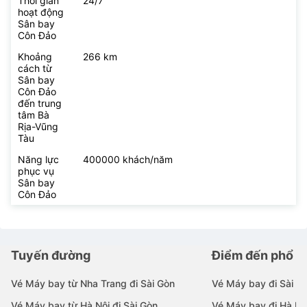
Thời gian
24/7
hoạt động
Sân bay
Côn Đảo
Khoảng
266 km
cách từ
Sân bay
Côn Đảo
đến trung
tâm Bà
Rịa-Vũng
Tàu
Năng lực
400000 khách/năm
phục vụ
Sân bay
Côn Đảo
Tuyến đường
Điểm đến phổ b
Vé Máy bay từ Nha Trang đi Sài Gòn
Vé Máy bay đi Sài G
Vé Máy bay từ Hà Nội đi Sài Gòn
Vé Máy bay đi Hà Nộ