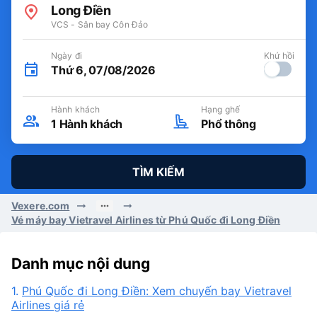
Long Điền
VCS - Sân bay Côn Đảo
Ngày đi
Khứ hồi
Thứ 6, 07/08/2026
Hành khách
Hạng ghế
1
Hành khách
Phổ thông
TÌM KIẾM
Vexere.com
Vé máy bay Vietravel Airlines từ Phú Quốc đi Long Điền
Danh mục nội dung
1.
Phú Quốc đi Long Điền: Xem chuyến bay Vietravel
Airlines giá rẻ