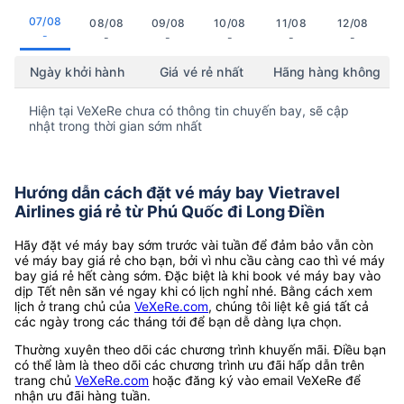
07/08
08/08
09/08
10/08
11/08
12/08
-
-
-
-
-
-
Ngày khởi hành
Giá vé rẻ nhất
Hãng hàng không
Hiện tại VeXeRe chưa có thông tin chuyến bay, sẽ cập
nhật trong thời gian sớm nhất
Hướng dẫn cách đặt vé máy bay Vietravel
Airlines giá rẻ từ Phú Quốc đi Long Điền
Hãy đặt vé máy bay sớm trước vài tuần để đảm bảo vẫn còn
vé máy bay giá rẻ cho bạn, bởi vì nhu cầu càng cao thì vé máy
bay giá rẻ hết càng sớm. Đặc biệt là khi book vé máy bay vào
dịp Tết nên săn vé ngay khi có lịch nghỉ nhé. Bằng cách xem
lịch ở trang chủ của
VeXeRe.com
, chúng tôi liệt kê giá tất cả
các ngày trong các tháng tới để bạn dễ dàng lựa chọn.
Thường xuyên theo dõi các chương trình khuyến mãi. Điều bạn
có thể làm là theo dõi các chương trình ưu đãi hấp dẫn trên
trang chủ
VeXeRe.com
hoặc đăng ký vào email VeXeRe để
nhận ưu đãi hàng tuần.