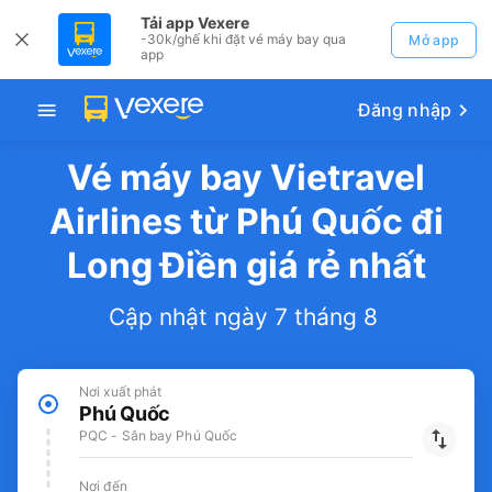
Tải app Vexere
-30k/ghế khi đặt vé máy bay qua
Mở app
app
Đăng nhập
Vé máy bay Vietravel
Airlines từ Phú Quốc đi
Long Điền giá rẻ nhất
Cập nhật ngày 7 tháng 8
Nơi xuất phát
Phú Quốc
PQC - Sân bay Phú Quốc
Nơi đến