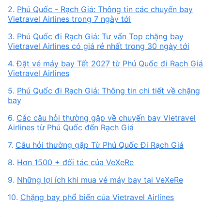
2.
Phú Quốc - Rạch Giá: Thông tin các chuyến bay
Vietravel Airlines trong 7 ngày tới
3.
Phú Quốc đi Rạch Giá: Tư vấn Top chặng bay
Vietravel Airlines có giá rẻ nhất trong 30 ngày tới
4.
Đặt vé máy bay Tết 2027 từ Phú Quốc đi Rạch Giá
Vietravel Airlines
5.
Phú Quốc đi Rạch Giá: Thông tin chi tiết về chặng
bay
6.
Các câu hỏi thường gặp về chuyến bay Vietravel
Airlines từ Phú Quốc đến Rạch Giá
7.
Câu hỏi thường gặp Từ Phú Quốc Đi Rạch Giá
8.
Hơn 1500 + đối tác của VeXeRe
9.
Những lợi ích khi mua vé máy bay tại VeXeRe
10.
Chặng bay phổ biến của Vietravel Airlines