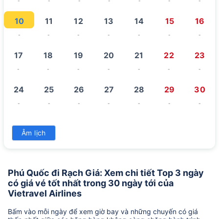
-
-
-
-
-
-
-
10
11
12
13
14
15
16
-
-
-
-
-
-
-
17
18
19
20
21
22
23
-
-
-
-
-
-
-
24
25
26
27
28
29
30
-
-
-
-
-
-
-
31
Âm lịch
-
Phú Quốc đi Rạch Giá: Xem chi tiết Top 3 ngày
có giá vé tốt nhất trong 30 ngày tới của
Vietravel Airlines
Bấm vào mỗi ngày để xem giờ bay và những chuyến có giá