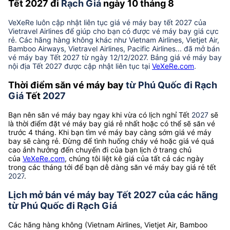
Tết 2027 đi
Rạch Giá
ngày 10 tháng 8
VeXeRe luôn cập nhật liên tục giá vé máy bay tết 2027 của
Vietravel Airlines để giúp cho bạn có được vé máy bay giá cực
rẻ. Các hãng hàng không khác như Vietnam Airlines, Vietjet Air,
Bamboo Airways, Vietravel Airlines, Pacific Airlines... đã mở bán
vé máy bay Tết 2027 từ ngày 12/12/2027. Bảng giá vé máy bay
nội địa Tết 2027 được cập nhật liên tục tại
VeXeRe.com
.
Thời điểm săn vé máy bay
từ Phú Quốc đi Rạch
Giá
Tết
2027
Bạn nên săn vé máy bay ngay khi vừa có lịch nghỉ Tết
2027
sẽ
là thời điểm đặt vé máy bay giá rẻ nhất hoặc có thể sẽ săn vé
trước 4 tháng. Khi bạn tìm vé máy bay càng sớm giá vé máy
bay sẽ càng rẻ. Đừng để tình huống cháy vé hoặc giá vé quá
cao ảnh hưởng đến chuyến đi của bạn lịch ở trang chủ
của
VeXeRe.com
, chúng tôi liệt kê giá của tất cả các ngày
trong các tháng tới để bạn dễ dàng săn vé máy bay giá rẻ tết
2027
.
Lịch mở bán vé máy bay Tết 2027 của các hãng
từ Phú Quốc đi Rạch Giá
Các hãng hàng không (Vietnam Airlines, Vietjet Air, Bamboo