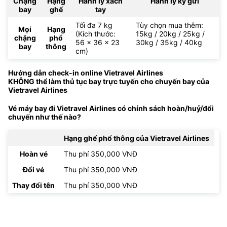
Chặng
Hạng
Hành lý xách
Hành lý ký gửi
bay
ghế
tay
Tối đa 7 kg
Tùy chọn mua thêm:
Mọi
Hạng
(Kích thước:
15kg / 20kg / 25kg /
chặng
phổ
56 x 36 x 23
30kg / 35kg / 40kg
bay
thông
cm)
Hướng dẫn check-in online Vietravel Airlines
KHÔNG thể làm thủ tục bay trực tuyến cho chuyến bay của
Vietravel Airlines
Vé máy bay đi Vietravel Airlines có chính sách hoàn/huỷ/đổi
chuyến như thế nào?
Hạng ghế phổ thông của Vietravel Airlines
Hoàn vé
Thu phí 350,000 VNĐ
Đổi vé
Thu phí 350,000 VNĐ
Thay đổi tên
Thu phí 350,000 VNĐ