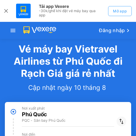
Tải app Vexere
-30k/ghế khi đặt vé máy bay qua
Mở app
app
Đăng nhập
Vé máy bay Vietravel
Airlines từ Phú Quốc đi
Rạch Giá giá rẻ nhất
Cập nhật ngày 10 tháng 8
Nơi xuất phát
Phú Quốc
PQC - Sân bay Phú Quốc
Nơi đến