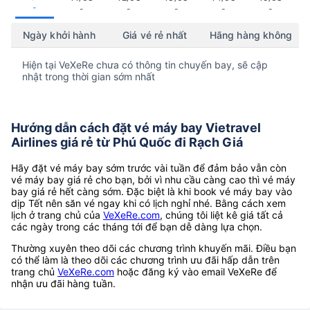
-
-
-
-
-
-
Ngày khởi hành
Giá vé rẻ nhất
Hãng hàng không
Hiện tại VeXeRe chưa có thông tin chuyến bay, sẽ cập
nhật trong thời gian sớm nhất
Hướng dẫn cách đặt vé máy bay Vietravel
Airlines giá rẻ từ Phú Quốc đi Rạch Giá
Hãy đặt vé máy bay sớm trước vài tuần để đảm bảo vẫn còn
vé máy bay giá rẻ cho bạn, bởi vì nhu cầu càng cao thì vé máy
bay giá rẻ hết càng sớm. Đặc biệt là khi book vé máy bay vào
dịp Tết nên săn vé ngay khi có lịch nghỉ nhé. Bằng cách xem
lịch ở trang chủ của
VeXeRe.com
, chúng tôi liệt kê giá tất cả
các ngày trong các tháng tới để bạn dễ dàng lựa chọn.
Thường xuyên theo dõi các chương trình khuyến mãi. Điều bạn
có thể làm là theo dõi các chương trình ưu đãi hấp dẫn trên
trang chủ
VeXeRe.com
hoặc đăng ký vào email VeXeRe để
nhận ưu đãi hàng tuần.