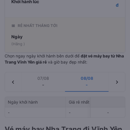
Khởi hành lúc
đ
📅
RẺ NHẤT THÁNG TỚI
Ngày
(Hãng )
Chọn ngay ngày khởi hành bên dưới để
đặt vé máy bay từ Nha
Trang Vĩnh Yên giá rẻ
và giờ bay đẹp nhất:
07/08
08/08
chevron_left
chevron_right
-
-
Ngày khởi hành
Giá rẻ nhất
Hãng hà
-
-
-
-
-
Vé máy bay Nha Trang đi Vĩnh Yên