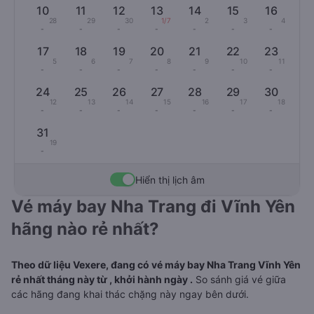
10
11
12
13
14
15
16
28
29
30
1/7
2
3
4
-
-
-
-
-
-
-
17
18
19
20
21
22
23
5
6
7
8
9
10
11
-
-
-
-
-
-
-
24
25
26
27
28
29
30
12
13
14
15
16
17
18
-
-
-
-
-
-
-
31
19
-
Hiển thị lịch âm
Vé máy bay Nha Trang đi Vĩnh Yên
hãng nào rẻ nhất?
Theo dữ liệu Vexere, đang có vé máy bay Nha Trang Vĩnh Yên
rẻ nhất tháng này từ , khởi hành ngày .
So sánh giá vé giữa
các hãng đang khai thác chặng này ngay bên dưới.