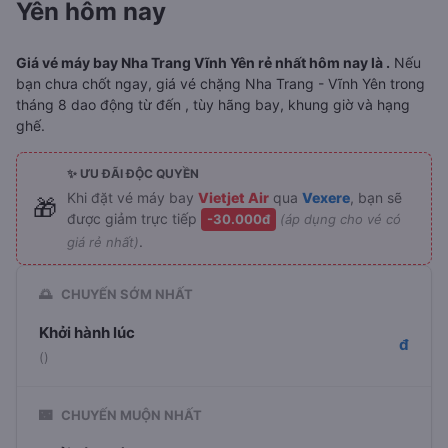
Yên hôm nay
Giá vé máy bay Nha Trang Vĩnh Yên rẻ nhất hôm nay là .
Nếu
bạn chưa chốt ngay, giá vé chặng Nha Trang - Vĩnh Yên trong
tháng 8 dao động từ đến , tùy hãng bay, khung giờ và hạng
ghế.
✨ ƯU ĐÃI ĐỘC QUYỀN
Khi đặt vé máy bay
Vietjet Air
qua
Vexere
, bạn sẽ
🎁
được giảm trực tiếp
-30.000đ
(áp dụng cho vé có
.
giá rẻ nhất)
🌅
CHUYẾN SỚM NHẤT
Khởi hành lúc
đ
()
🌃
CHUYẾN MUỘN NHẤT