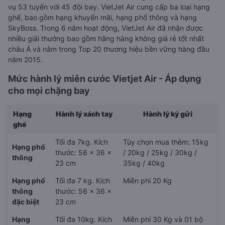
vụ 53 tuyến với 45 đội bay. VietJet Air cung cấp ba loại hạng
ghế, bao gồm hạng khuyến mãi, hạng phổ thông và hạng
SkyBoss. Trong 6 năm hoạt động, VietJet Air đã nhận được
nhiều giải thưởng bao gồm hãng hàng không giá rẻ tốt nhất
châu Á và nằm trong Top 20 thương hiệu bền vững hàng đầu
năm 2015.
Mức hành lý miễn cước Vietjet Air - Áp dụng
cho mọi chặng bay
Hạng
Hành lý xách tay
Hành lý ký gửi
ghế
Tối đa 7kg. Kích
Tùy chọn mua thêm: 15kg
Hạng phổ
thước: 56 x 36 x
/ 20kg / 25kg / 30kg /
thông
23 cm
35kg / 40kg
Hạng phổ
Tối đa 7 kg. Kích
Miễn phí 20 Kg
thông
thước: 56 x 36 x
đặc biệt
23 cm
Hạng
Tối đa 10kg. Kích
Miễn phí 30 Kg và 01 bộ