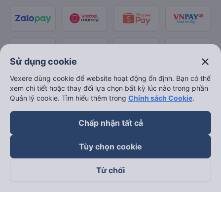
close
Sử dụng cookie
Vexere dùng cookie để website hoạt động ổn định. Bạn có thể
xem chi tiết hoặc thay đổi lựa chọn bất kỳ lúc nào trong phần
Quản lý cookie. Tìm hiểu thêm trong
Chính sách Cookie
.
Chấp nhận tất cả
Tùy chọn cookie
Từ chối
Theo dõi chúng tôi trên
Facebook
Tiktok
Youtube