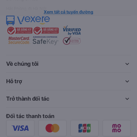
Hải Phòng đi Hà Nội
Xem tất cả tuyến đường
keyboard_arrow_down
Về chúng tôi
keyboard_arrow_down
Hỗ trợ
keyboard_arrow_down
Trở thành đối tác
Đối tác thanh toán