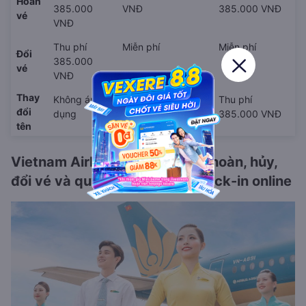
Hoàn
385.000
VNĐ
385.000 VNĐ
vé
VNĐ
Thu phí
Miễn phí
Miễn phí
Đổi
385.000
vé
VNĐ
Thay
Không áp
Không áp dụng
Thu phí
đổi
dụng
385.000 VNĐ
tên
Vietnam Airlines - Chính sách hoàn, hủy,
đổi vé và quy định hành lý, check-in online