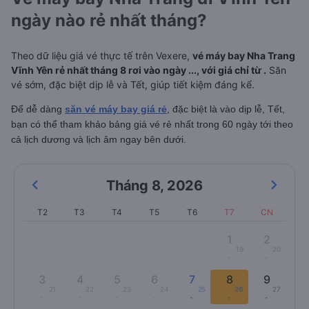
ngày nào rẻ nhất tháng?
Theo dữ liệu giá vé thực tế trên Vexere,
vé máy bay Nha Trang
Vĩnh Yên rẻ nhất tháng 8 rơi vào ngày ..., với giá chỉ từ .
Săn
vé sớm, đặc biệt dịp lễ và Tết, giúp tiết kiệm đáng kể.
Để dễ dàng
săn vé máy bay giá rẻ
, đặc biệt là vào dịp lễ, Tết,
bạn có thể tham khảo bảng giá vé rẻ nhất trong 60 ngày tới theo
cả lịch dương và lịch âm ngay bên dưới.
Tháng 8
,
2026
T2
T3
T4
T5
T6
T7
CN
1
2
19
20
-
-
3
4
5
6
7
8
9
21
22
23
24
25
26
27
-
-
-
-
-
-
-