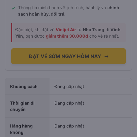
Thông tin minh bạch về lịch trình, hành lý và
chính
✓
sách hoàn hủy, đổi trả
.
Đặc biệt, khi đặt vé
Vietjet Air
từ
Nha Trang
đi
Vĩnh
Yên
, bạn được
giảm thêm 30.000đ
cho vé rẻ nhất.
ĐẶT VÉ SỚM NGAY HÔM NAY
➝
Khoảng cách
Đang cập nhật
Thời gian di
Đang cập nhật
chuyển
Hãng hàng
Đang cập nhật
không