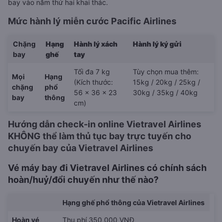
bay vào năm thứ hai khai thác.
Mức hành lý miễn cước Pacific Airlines
Chặng
Hạng
Hành lý xách
Hành lý ký gửi
bay
ghế
tay
Tối đa 7 kg
Tùy chọn mua thêm:
Mọi
Hạng
(Kích thước:
15kg / 20kg / 25kg /
chặng
phổ
56 x 36 x 23
30kg / 35kg / 40kg
bay
thông
cm)
Hướng dẫn check-in online Vietravel Airlines
KHÔNG thể làm thủ tục bay trực tuyến cho
chuyến bay của Vietravel Airlines
Vé máy bay đi Vietravel Airlines có chính sách
hoàn/huỷ/đổi chuyến như thế nào?
Hạng ghế phổ thông của Vietravel Airlines
Hoàn vé
Thu phí 350,000 VNĐ