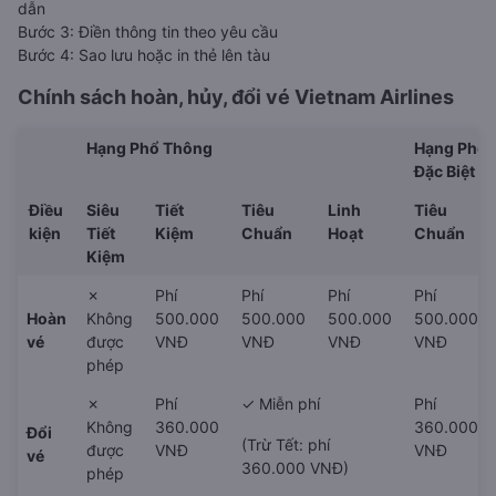
dẫn
Bước 3: Điền thông tin theo yêu cầu
Bước 4: Sao lưu hoặc in thẻ lên tàu
Chính sách hoàn, hủy, đổi vé
Vietnam Airlines
Hạng Phổ Thông
Hạng Phổ 
Đặc Biệt
Điều
Siêu
Tiết
Tiêu
Linh
Tiêu
kiện
Tiết
Kiệm
Chuẩn
Hoạt
Chuẩn
Kiệm
✗
Phí
Phí
Phí
Phí
Hoàn
Không
500.000
500.000
500.000
500.000
vé
được
VNĐ
VNĐ
VNĐ
VNĐ
phép
✗
Phí
✓ Miễn phí
Phí
Không
360.000
360.000
Đổi
(Trừ Tết: phí
được
VNĐ
VNĐ
vé
360.000 VNĐ)
phép