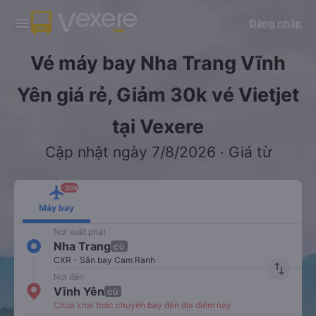
Tải app Vexere ngay!
Tải app Vexere
Đăng nhập
Mở app
Mở app
Nhận ưu đãi thành viên độc
-30k/ghế khi đặt vé máy bay qua
quyền
app
Vé máy bay Nha Trang Vĩnh
Yên giá rẻ, Giảm 30k vé Vietjet
tại Vexere
Cập nhật ngày 7/8/2026 · Giá từ
-30k
Máy bay
Nơi xuất phát
Nha Trang
CŨ
CXR - Sân bay Cam Ranh
import_export
Nơi đến
Vĩnh Yên
CŨ
Chưa khai thác chuyến bay đến địa điểm này