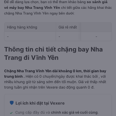
Để dễ dàng lựa chọn, bạn có thể tham khảo bảng
so sánh giá
vé máy bay Nha Trang Vĩnh Yên
chi tiết giữa các hãng khai thác
chặng Nha Trang Vĩnh Yên
ngay bên dưới:
Hãng hàng không
Giá rẻ nhất
Ngày rẻ nhất 
-
-
-
-
-
Thông tin chi tiết chặng bay Nha
Trang đi Vĩnh Yên
Chặng Nha Trang Vĩnh Yên dài khoảng 0 km, thời gian bay
trung bình .
Hiện có 0 chuyến/ngày được khai thác bởi , với
nhiều khung giờ từ sáng sớm đến tối muộn. Giá vé thấp nhất
trong tuần ghi nhận trên Vexere dao động quanh 0 đ.
🛡️
Lợi ích khi đặt tại Vexere
Cung cấp đầy đủ và
chính xác giá vé cuối cùng
.
✓