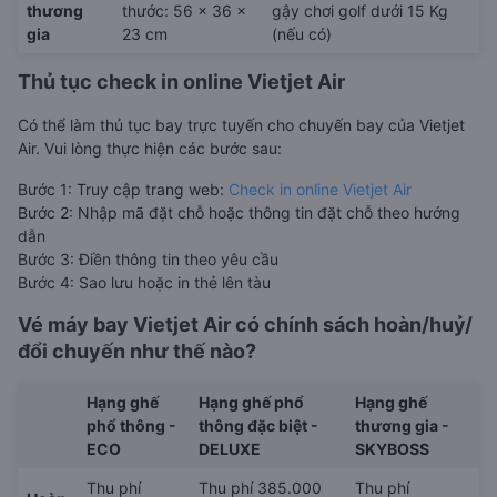
thương
thước: 56 x 36 x
gậy chơi golf dưới 15 Kg
gia
23 cm
(nếu có)
Thủ tục check in online Vietjet Air
Có thể làm thủ tục bay trực tuyến cho chuyến bay của Vietjet
Air. Vui lòng thực hiện các bước sau:
Bước 1: Truy cập trang web:
Check in online Vietjet Air
Bước 2: Nhập mã đặt chỗ hoặc thông tin đặt chỗ theo hướng
dẫn
Bước 3: Điền thông tin theo yêu cầu
Bước 4: Sao lưu hoặc in thẻ lên tàu
Vé máy bay Vietjet Air có chính sách hoàn/huỷ/
đổi chuyến như thế nào?
Hạng ghế
Hạng ghế phổ
Hạng ghế
phổ thông -
thông đặc biệt -
thương gia -
ECO
DELUXE
SKYBOSS
Thu phí
Thu phí 385.000
Thu phí