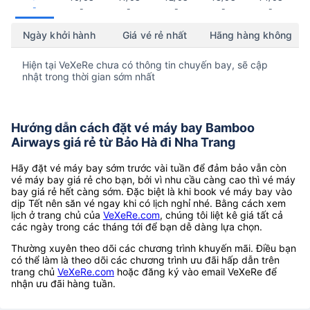
-
-
-
-
-
-
Ngày khởi hành
Giá vé rẻ nhất
Hãng hàng không
Hiện tại VeXeRe chưa có thông tin chuyến bay, sẽ cập
nhật trong thời gian sớm nhất
Hướng dẫn cách đặt vé máy bay Bamboo
Airways giá rẻ từ Bảo Hà đi Nha Trang
Hãy đặt vé máy bay sớm trước vài tuần để đảm bảo vẫn còn
vé máy bay giá rẻ cho bạn, bởi vì nhu cầu càng cao thì vé máy
bay giá rẻ hết càng sớm. Đặc biệt là khi book vé máy bay vào
dịp Tết nên săn vé ngay khi có lịch nghỉ nhé. Bằng cách xem
lịch ở trang chủ của
VeXeRe.com
, chúng tôi liệt kê giá tất cả
các ngày trong các tháng tới để bạn dễ dàng lựa chọn.
Thường xuyên theo dõi các chương trình khuyến mãi. Điều bạn
có thể làm là theo dõi các chương trình ưu đãi hấp dẫn trên
trang chủ
VeXeRe.com
hoặc đăng ký vào email VeXeRe để
nhận ưu đãi hàng tuần.