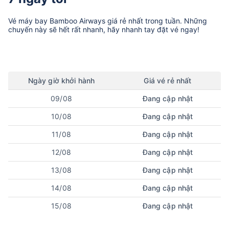
Vé máy bay
Bamboo Airways
giá rẻ nhất trong tuần. Những
chuyến này sẽ hết rất nhanh, hãy nhanh tay đặt vé ngay!
Ngày
giờ
khởi hành
Giá vé rẻ nhất
09/08
Đang cập nhật
10/08
Đang cập nhật
11/08
Đang cập nhật
12/08
Đang cập nhật
13/08
Đang cập nhật
14/08
Đang cập nhật
15/08
Đang cập nhật