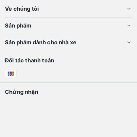
Về chúng tôi
Sản phẩm
Sản phẩm dành cho nhà xe
Đối tác thanh toán
Chứng nhận