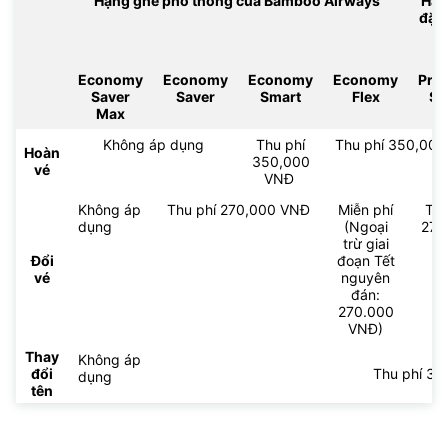
Hạng ghế phổ thông của Bamboo Airways
Hạn
đặc
Economy
Economy
Economy
Economy
Pre
Saver
Saver
Smart
Flex
Sm
Max
Không áp dụng
Thu phí
Thu phí 350,000 
Hoàn
350,000
vé
VNĐ
Không áp
Thu phí 270,000 VNĐ
Miễn phí
Thu
dụng
(Ngoại
270
trừ giai
V
Đổi
đoạn Tết
vé
nguyên
đán:
270.000
VNĐ)
Thay
Không áp
đổi
Thu phí 3
dụng
tên