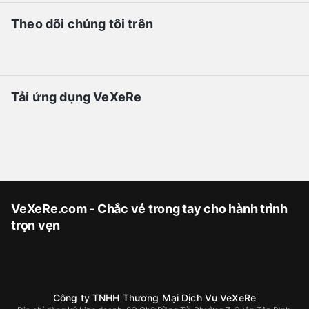
Theo dõi chúng tôi trên
Tải ứng dụng VeXeRe
VeXeRe.com - Chắc vé trong tay cho hành trình
trọn vẹn
Công ty TNHH Thương Mại Dịch Vụ VeXeRe