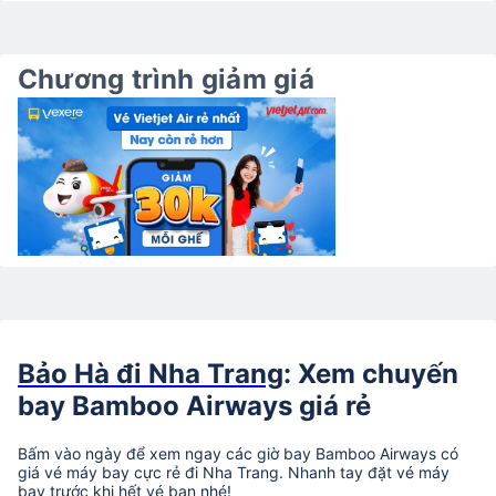
Chương trình giảm giá
Bảo Hà đi Nha Trang
: Xem chuyến
bay Bamboo Airways giá rẻ
Bấm vào ngày để xem ngay các giờ bay Bamboo Airways có
giá vé máy bay cực rẻ đi Nha Trang. Nhanh tay đặt vé máy
bay trước khi hết vé bạn nhé!