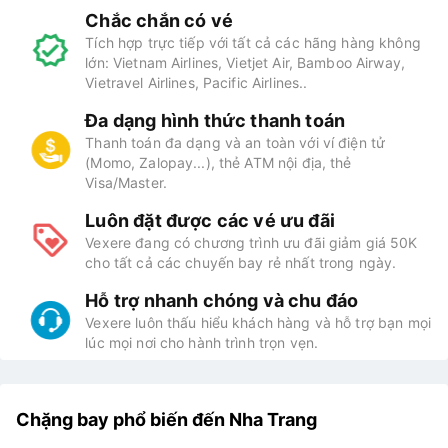
Chắc chắn có vé
Tích hợp trực tiếp với tất cả các hãng hàng không
lớn: Vietnam Airlines, Vietjet Air, Bamboo Airway,
Vietravel Airlines, Pacific Airlines..
Đa dạng hình thức thanh toán
Thanh toán đa dạng và an toàn với ví điện tử
(Momo, Zalopay...), thẻ ATM nội địa, thẻ
Visa/Master.
Luôn đặt được các vé ưu đãi
Vexere đang có chương trình ưu đãi giảm giá 50K
cho tất cả các chuyến bay rẻ nhất trong ngày.
Hỗ trợ nhanh chóng và chu đáo
Vexere luôn thấu hiểu khách hàng và hỗ trợ bạn mọi
lúc mọi nơi cho hành trình trọn vẹn.
Chặng bay phổ biến đến Nha Trang