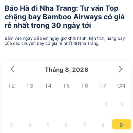
Bảo Hà đi Nha Trang: Tư vấn Top
chặng bay Bamboo Airways có giá
rẻ nhất trong 30 ngày tới
Bấm vào ngày để xem ngay giờ khởi hành, tiện tích, hãng bay
của các chuyến bay có giá rẻ nhất đi Nha Trang.
Tháng 8, 2026
T2
T3
T4
T5
T6
T7
CN
1
2
-
-
3
4
5
6
7
8
9