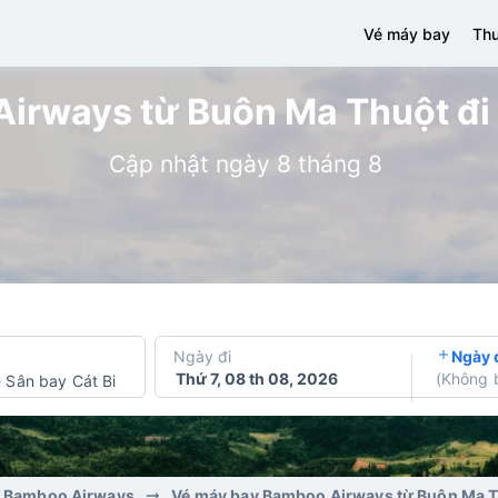
Vé máy bay
Thu
irways từ Buôn Ma Thuột đi H
Cập nhật ngày 8 tháng 8
Ngày đi
Ngày 
Thứ 7, 08 th 08, 2026
(
Không 
-
Sân bay Cát Bi
y Bamboo Airways
Vé máy bay Bamboo Airways từ Buôn Ma T