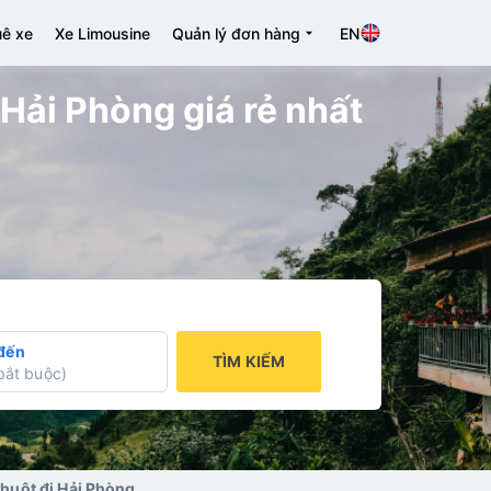
ê xe
Xe Limousine
Quản lý đơn hàng
EN
ải Phòng giá rẻ nhất
đến
TÌM KIẾM
bắt buộc
)
huột đi Hải Phòng