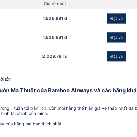
Giá rẻ nhất
1.826.981 đ
Đặt vé
1.826.981 đ
Đặt vé
2.029.781 đ
Đặt vé
ời lớn
ừ Buôn Ma Thuột của Bamboo Airways và các hãng khá
ong 1 tuần tới trên lịch. Còn mỗi hàng thể hiện giá vé thấp nhất đã 
hình tài chính của mình.
ay của hãng mà bạn thích nhất.