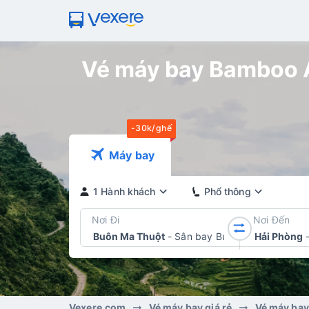
Vé máy bay Bamboo A
-30k/ghế
Máy bay
1 Hành khách
Phổ thông
Nơi Đi
Nơi Đến
Buôn Ma Thuột
-
Sân bay Buôn Ma Thuột
Hải Phòng
Vexere.com
Vé máy bay giá rẻ
Vé máy ba