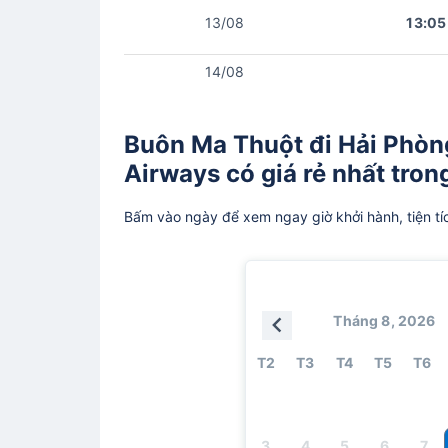
13/08
13:05
14/08
Buôn Ma Thuột đi Hải Phòn
Airways có giá rẻ nhất tron
Bấm vào ngày để xem ngay giờ khởi hành, tiện tí
Tháng 8, 2026
T2
T3
T4
T5
T6
3
4
5
6
7