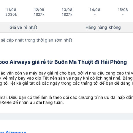
11/08
12/08
13/08
14/08
15/08
2030k
1827k
1827k
-
-
Giá vé rẻ nhất
Hãng hàng không
 sẽ cập nhật trong thời gian sớm nhất
oo Airways giá rẻ từ Buôn Ma Thuột đi Hải Phòng
o vẫn còn vé máy bay giá rẻ cho bạn, bởi vì nhu cầu càng cao thì 
k vé máy bay vào dịp Tết nên săn vé ngay khi có lịch nghỉ nhé. Bằng
g tôi liệt kê giá tất cả các ngày trong các tháng tới để bạn dễ dàng 
ãi. Điều bạn có thể làm là theo dõi các chương trình ưu đãi hấp dẫn
eXeRe để nhận ưu đãi hàng tuần.
oo Airways