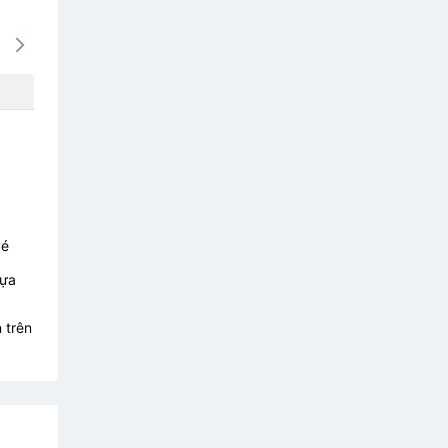
16/08
17/08
18/08
19/08
20/0
-
-
-
-
-
vé
lựa
 trên