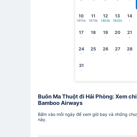
10
11
12
13
14
1975k
1975k
1802k
1802k
-
17
18
19
20
21
-
-
-
-
-
24
25
26
27
28
-
-
-
-
-
31
-
Buôn Ma Thuột đi Hải Phòng: Xem chi t
Bamboo Airways
Bấm vào mỗi ngày để xem giờ bay và những chuy
này.