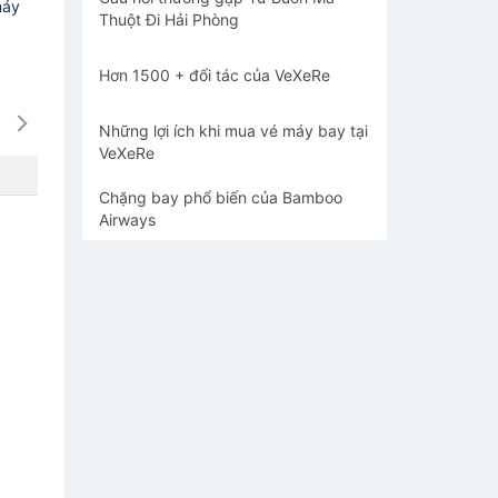
máy
Thuột Đi Hải Phòng
Hơn 1500 + đối tác của VeXeRe
16/08
17/08
18/08
19/08
20/0
-
-
-
-
-
Những lợi ích khi mua vé máy bay tại
VeXeRe
Chặng bay phổ biến của Bamboo
Airways