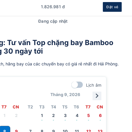
1.826.981 đ
Đặt vé
Đang cập nhật
g: Tư vấn Top chặng bay Bamboo
g 30 ngày tới
ch, hãng bay của các chuyến bay có giá rẻ nhất đi Hải Phòng.
Lịch âm
Tháng 9, 2026
T7
CN
T2
T3
T4
T5
T6
T7
CN
1
2
1
2
3
4
5
6
-
-
-
-
-
-
8
9
7
8
9
10
11
12
13