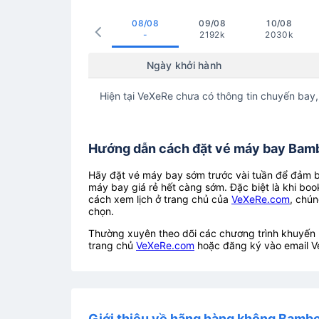
08/08
09/08
10/08
-
2192k
2030k
Ngày khởi hành
Hiện tại VeXeRe chưa có thông tin chuyến bay,
Hướng dẫn cách đặt vé máy bay Bamb
Hãy đặt vé máy bay sớm trước vài tuần để đảm bả
máy bay giá rẻ hết càng sớm. Đặc biệt là khi boo
cách xem lịch ở trang chủ của
VeXeRe.com
, chún
chọn.
Thường xuyên theo dõi các chương trình khuyến m
trang chủ
VeXeRe.com
hoặc đăng ký vào email V
Giới thiệu về hãng hàng không Bamb