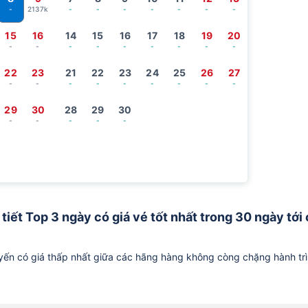
2137k
-
-
-
-
-
-
-
-
15
16
14
15
16
17
18
19
20
-
-
-
-
-
-
-
-
-
22
23
21
22
23
24
25
26
27
-
-
-
-
-
-
-
-
-
29
30
28
29
30
-
-
-
-
-
iết Top 3 ngày có giá vé tốt nhất trong 30 ngày tới
ến có giá thấp nhất giữa các hãng hàng không còng chặng hành tr