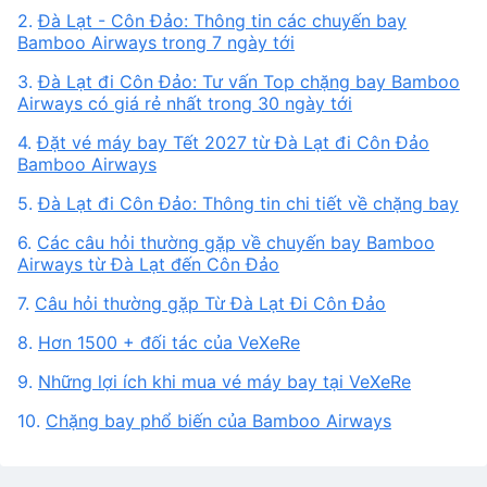
2.
Đà Lạt - Côn Đảo: Thông tin các chuyến bay
Bamboo Airways trong 7 ngày tới
3.
Đà Lạt đi Côn Đảo: Tư vấn Top chặng bay Bamboo
Airways có giá rẻ nhất trong 30 ngày tới
4.
Đặt vé máy bay Tết 2027 từ Đà Lạt đi Côn Đảo
Bamboo Airways
5.
Đà Lạt đi Côn Đảo: Thông tin chi tiết về chặng bay
6.
Các câu hỏi thường gặp về chuyến bay Bamboo
Airways từ Đà Lạt đến Côn Đảo
7.
Câu hỏi thường gặp Từ Đà Lạt Đi Côn Đảo
8.
Hơn 1500 + đối tác của VeXeRe
9.
Những lợi ích khi mua vé máy bay tại VeXeRe
10.
Chặng bay phổ biến của Bamboo Airways