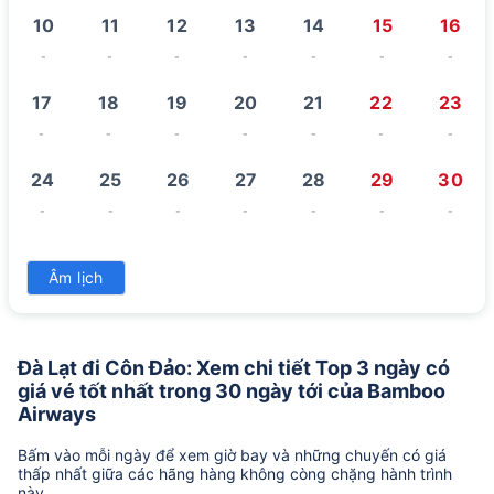
10
11
12
13
14
15
16
-
-
-
-
-
-
-
17
18
19
20
21
22
23
-
-
-
-
-
-
-
24
25
26
27
28
29
30
-
-
-
-
-
-
-
31
Âm lịch
-
Đà Lạt đi Côn Đảo: Xem chi tiết Top 3 ngày có
giá vé tốt nhất trong 30 ngày tới của Bamboo
Airways
Bấm vào mỗi ngày để xem giờ bay và những chuyến có giá
thấp nhất giữa các hãng hàng không còng chặng hành trình
này.