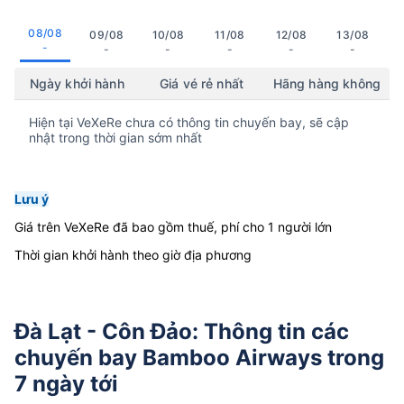
08/08
09/08
10/08
11/08
12/08
13/08
-
-
-
-
-
-
Ngày khởi hành
Giá vé rẻ nhất
Hãng hàng không
Hiện tại VeXeRe chưa có thông tin chuyến bay, sẽ cập
nhật trong thời gian sớm nhất
Lưu ý
Giá trên VeXeRe đã bao gồm thuế, phí cho 1 người lớn
Thời gian khởi hành theo giờ địa phương
Đà Lạt - Côn Đảo: Thông tin các
chuyến bay Bamboo Airways trong
7 ngày tới