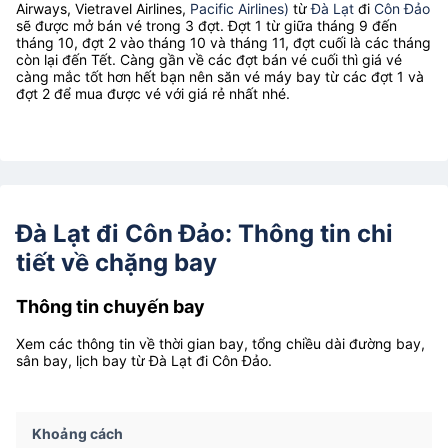
Airways, Vietravel Airlines,
Pacific Airlines)
từ
Đà Lạt
đi
Côn Đảo
sẽ được mở bán vé trong 3 đợt. Đợt 1 từ giữa tháng 9 đến
tháng 10, đợt 2 vào tháng 10 và tháng 11, đợt cuối là các tháng
còn lại đến Tết. Càng gần về các đợt bán vé cuối thì giá vé
càng mắc tốt hơn hết bạn nên săn vé máy bay từ các đợt 1 và
đợt 2 để mua được vé với giá rẻ nhất nhé.
Đà Lạt đi Côn Đảo: Thông tin chi
tiết về chặng bay
Thông tin chuyến bay
Xem các thông tin về thời gian bay, tổng chiều dài đường bay,
sân bay, lịch bay từ Đà Lạt đi Côn Đảo.
Khoảng cách