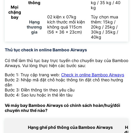
thông
kg / 35 kg / 40
Mọi
kg
chặng
02 kiện x 07kg
Tùy chọn mua
bay
Hạng
kích thước mỗi kiện
thêm: 15kg /
thương
không quá 115cm
20kg / 25kg /
gia
(56 x 36 x 23cm)
30kg / 35kg /
40kg
Thủ tục check in online Bamboo Airways
Có thể làm thủ tục bay trực tuyến cho chuyến bay của Bamboo
Airways. Vui lòng thực hiện các bước sau:
Bước 1: Truy cập trang web:
Check in online Bamboo Airways
Bước 2: Nhập mã đặt chỗ hoặc thông tin đặt chỗ theo hướng
dẫn
Bước 3: Điền thông tin theo yêu cầu
Bước 4: Sao lưu hoặc in thẻ lên tàu
Vé máy bay Bamboo Airways có chính sách hoàn/huỷ/đổi
chuyến như thế nào?
Hạng ghế phổ thông của Bamboo Airways
Hạn
đặc