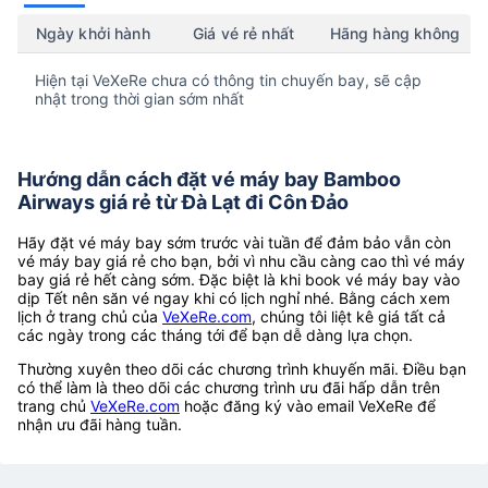
Ngày khởi hành
Giá vé rẻ nhất
Hãng hàng không
Hiện tại VeXeRe chưa có thông tin chuyến bay, sẽ cập
nhật trong thời gian sớm nhất
Hướng dẫn cách đặt vé máy bay Bamboo
Airways giá rẻ từ Đà Lạt đi Côn Đảo
Hãy đặt vé máy bay sớm trước vài tuần để đảm bảo vẫn còn
vé máy bay giá rẻ cho bạn, bởi vì nhu cầu càng cao thì vé máy
bay giá rẻ hết càng sớm. Đặc biệt là khi book vé máy bay vào
dịp Tết nên săn vé ngay khi có lịch nghỉ nhé. Bằng cách xem
lịch ở trang chủ của
VeXeRe.com
, chúng tôi liệt kê giá tất cả
các ngày trong các tháng tới để bạn dễ dàng lựa chọn.
Thường xuyên theo dõi các chương trình khuyến mãi. Điều bạn
có thể làm là theo dõi các chương trình ưu đãi hấp dẫn trên
trang chủ
VeXeRe.com
hoặc đăng ký vào email VeXeRe để
nhận ưu đãi hàng tuần.