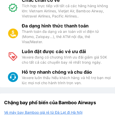
Chắc chắn có vé
Tích hợp trực tiếp với tất cả các hãng hàng không
lớn: Vietnam Airlines, Vietjet Air, Bamboo Airway,
Vietravel Airlines, Pacific Airlines..
Đa dạng hình thức thanh toán
Thanh toán đa dạng và an toàn với ví điện tử
(Momo, Zalopay...), thẻ ATM nội địa, thẻ
Visa/Master.
Luôn đặt được các vé ưu đãi
Vexere đang có chương trình ưu đãi giảm giá 50K
cho tất cả các chuyến bay rẻ nhất trong ngày.
Hỗ trợ nhanh chóng và chu đáo
Vexere luôn thấu hiểu khách hàng và hỗ trợ bạn mọi
lúc mọi nơi cho hành trình trọn vẹn.
Chặng bay phổ biến của Bamboo Airways
Vé máy bay Bamboo giá rẻ từ Đà Lạt đi Hà Nội