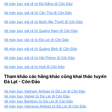
Vé máy bay giá rẻ từ Đà Nẵng đi Côn Đảo
Vé máy bay giá rẻ từ Cần Thơ đi Côn Đảo
Vé máy bay giá rẻ từ Buôn Ma Thuột đi Côn Đảo
Vé máy bay giá rẻ từ Quảng Nam đi Côn Đảo
Vé máy bay giá rẻ từ Đà Lạt đi Côn Đảo
Vé máy bay giá rẻ từ Quảng Bình đi Côn Đảo
Vé máy bay giá rẻ từ Hải Phòng đi Côn Đảo
Vé máy bay giá rẻ từ Huế đi Côn Đảo
Tham khảo các hãng khác cũng khai thác tuyến
Đà Lạt - Côn Đảo
Vé máy bay Vietnam Airlines từ Đà Lạt đi Côn Đảo
Vé máy bay Vietjet từ Đà Lạt đi Côn Đảo
Vé máy bay Bamboo từ Đà Lạt đi Côn Đảo
Vé máy bay Vietravel Airlines từ Đà Lạt đi Côn Đảo