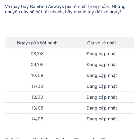
Vé máy bay
Bamboo Airways
giá rẻ nhất trong tuần. Những
chuyến này sẽ hết rất nhanh, hãy nhanh tay đặt vé ngay!
Ngày
giờ
khởi hành
Giá vé rẻ nhất
08/08
Đang cập nhật
09/08
Đang cập nhật
10/08
Đang cập nhật
11/08
Đang cập nhật
12/08
Đang cập nhật
13/08
Đang cập nhật
14/08
Đang cập nhật