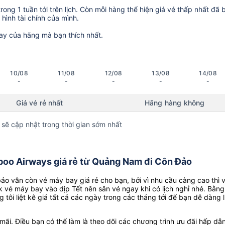
ong 1 tuần tới trên lịch. Còn mỗi hàng thể hiện giá vé thấp nhất đã 
hình tài chính của mình.
ay của hãng mà bạn thích nhất.
10/08
11/08
12/08
13/08
14/08
-
-
-
-
-
Giá vé rẻ nhất
Hãng hàng không
 sẽ cập nhật trong thời gian sớm nhất
oo Airways giá rẻ từ Quảng Nam đi Côn Đảo
o vẫn còn vé máy bay giá rẻ cho bạn, bởi vì nhu cầu càng cao thì 
k vé máy bay vào dịp Tết nên săn vé ngay khi có lịch nghỉ nhé. Bằng
g tôi liệt kê giá tất cả các ngày trong các tháng tới để bạn dễ dàng 
ãi. Điều bạn có thể làm là theo dõi các chương trình ưu đãi hấp dẫn