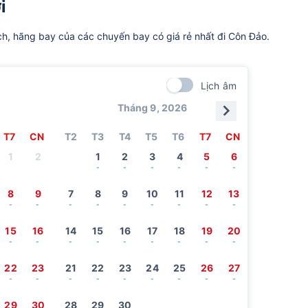
i
ch, hãng bay của các chuyến bay có giá rẻ nhất đi Côn Đảo.
Lịch âm
Tháng 9, 2026
T7
CN
T2
T3
T4
T5
T6
T7
CN
1
2
1
2
3
4
5
6
-
-
-
-
-
-
8
9
7
8
9
10
11
12
13
-
-
-
-
-
-
-
-
-
15
16
14
15
16
17
18
19
20
-
-
-
-
-
-
-
-
-
22
23
21
22
23
24
25
26
27
-
-
-
-
-
-
-
-
-
29
30
28
29
30