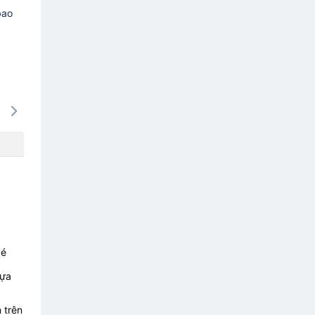
bao
15/08
16/08
17/08
18/08
19/0
-
-
-
-
-
vé
lựa
 trên