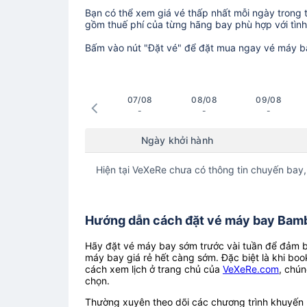
Bạn có thể xem giá vé thấp nhất mỗi ngày trong tr
gồm thuế phí của từng hãng bay phù hợp với tình 
Bấm vào nút "Đặt vé" để đặt mua ngay vé máy b
07/08
08/08
09/08
-
-
-
Ngày khởi hành
Hiện tại VeXeRe chưa có thông tin chuyến bay,
Hướng dẫn cách đặt vé máy bay Bamb
Hãy đặt vé máy bay sớm trước vài tuần để đảm bả
máy bay giá rẻ hết càng sớm. Đặc biệt là khi boo
cách xem lịch ở trang chủ của
VeXeRe.com
, chún
chọn.
Thường xuyên theo dõi các chương trình khuyến m