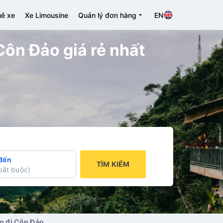
ê xe
Xe Limousine
Quản lý đơn hàng
EN
ôn Đảo giá rẻ nhất
đến
TÌM KIẾM
bắt buộc
)
m đi Côn Đảo