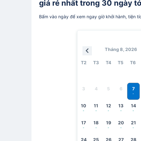
giá rẻ nhất trong 30 ngày tớ
Bấm vào ngày để xem ngay giờ khởi hành, tiện tí
Tháng 8, 2026
T2
T3
T4
T5
T6
7
3
4
5
6
-
10
11
12
13
14
-
-
-
-
-
17
18
19
20
21
-
-
-
-
-
24
25
26
27
28