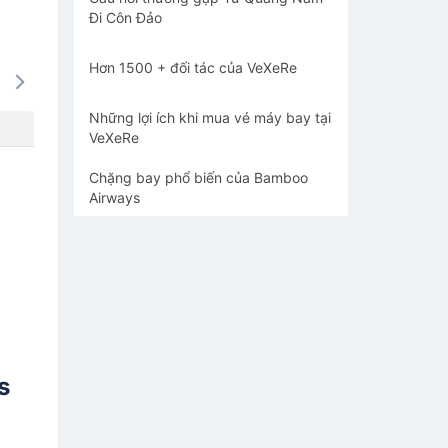
Đi Côn Đảo
Hơn 1500 + đối tác của VeXeRe
15/08
16/08
17/08
18/08
19/0
-
-
-
-
-
Những lợi ích khi mua vé máy bay tại
VeXeRe
Chặng bay phổ biến của Bamboo
Airways
s