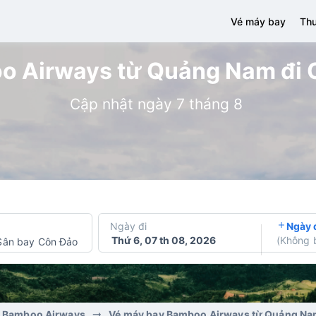
Vé máy bay
Thu
 Airways từ Quảng Nam đi C
Cập nhật ngày 7 tháng 8
Ngày đi
Ngày 
Thứ 6, 07 th 08, 2026
(
Không 
Sân bay Côn Đảo
y Bamboo Airways
Vé máy bay Bamboo Airways từ Quảng Na