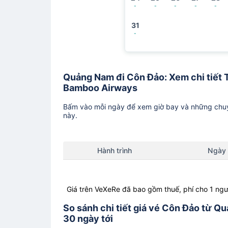
-
-
-
-
-
31
-
Quảng Nam đi Côn Đảo: Xem chi tiết T
Bamboo Airways
Bấm vào mỗi ngày để xem giờ bay và những chuy
này.
Hành trình
Ngày
Giá trên VeXeRe đã bao gồm thuế, phí cho 1 ngư
So sánh chi tiết giá vé Côn Đảo từ 
30 ngày tới