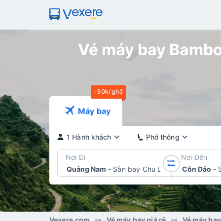
Vé máy bay Bamboo
-30k/ghế
Máy bay
1 Hành khách
Phổ thông
Nơi Đi
Nơi Đến
Quảng Nam
-
Sân bay Chu Lai
Côn Đảo
-
Vexere.com
Vé máy bay giá rẻ
Vé máy ba