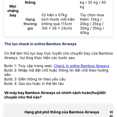
thông
kg / 35 kg / 40
Mọi
kg
chặng
02 kiện x 07kg
Tùy chọn mua
bay
Hạng
kích thước mỗi kiện
thêm: 15kg /
thương
không quá 115cm
20kg / 25kg /
gia
(56 x 36 x 23cm)
30kg / 35kg /
40kg
Thủ tục check in online Bamboo Airways
Có thể làm thủ tục bay trực tuyến cho chuyến bay của Bamboo
Airways. Vui lòng thực hiện các bước sau:
Bước 1: Truy cập trang web:
Check in online Bamboo Airways
Bước 2: Nhập mã đặt chỗ hoặc thông tin đặt chỗ theo hướng
dẫn
Bước 3: Điền thông tin theo yêu cầu
Bước 4: Sao lưu hoặc in thẻ lên tàu
Vé máy bay Bamboo Airways có chính sách hoàn/huỷ/đổi
chuyến như thế nào?
Hạng ghế phổ thông của Bamboo Airways
Hạn
đặc