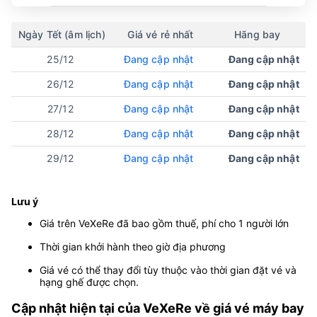
Ngày Tết (âm lịch)
Giá vé rẻ nhất
Hãng bay
25/12
Đang cập nhật
Đang cập nhật
26/12
Đang cập nhật
Đang cập nhật
27/12
Đang cập nhật
Đang cập nhật
28/12
Đang cập nhật
Đang cập nhật
29/12
Đang cập nhật
Đang cập nhật
Lưu ý
Giá trên VeXeRe đã bao gồm thuế, phí cho 1 người lớn
Thời gian khởi hành theo giờ địa phương
Giá vé có thể thay đổi tùy thuộc vào thời gian đặt vé và
hạng ghế được chọn.
Cập nhật hiện tại của VeXeRe về giá vé máy bay