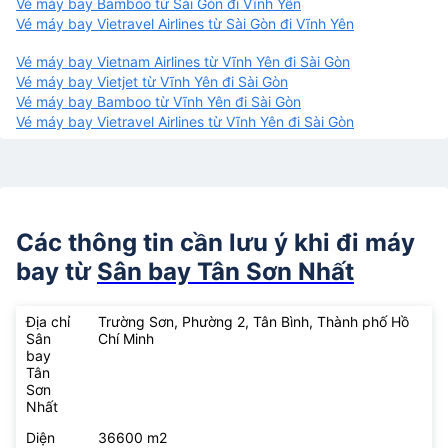
Vé máy bay Bamboo từ Sài Gòn đi Vĩnh Yên
Vé máy bay Vietravel Airlines từ Sài Gòn đi Vĩnh Yên
Vé máy bay Vietnam Airlines từ Vĩnh Yên đi Sài Gòn
Vé máy bay Vietjet từ Vĩnh Yên đi Sài Gòn
Vé máy bay Bamboo từ Vĩnh Yên đi Sài Gòn
Vé máy bay Vietravel Airlines từ Vĩnh Yên đi Sài Gòn
Các thông tin cần lưu ý khi đi máy
bay từ
Sân bay Tân Sơn Nhất
Địa chỉ
Trường Sơn, Phường 2, Tân Bình, Thành phố Hồ
Sân
Chí Minh
bay
Tân
Sơn
Nhất
Diện
36600 m2