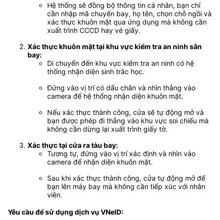
Hệ thống sẽ đồng bộ thông tin cá nhân, bạn chỉ
cần nhập mã chuyến bay, họ tên, chọn chỗ ngồi và
xác thực khuôn mặt qua ứng dụng mà không cần
xuất trình CCCD hay vé giấy.
Xác thực khuôn mặt tại khu vực kiểm tra an ninh sân
bay:
Di chuyển đến khu vực kiểm tra an ninh có hệ
thống nhận diện sinh trắc học.
Đứng vào vị trí có dấu chân và nhìn thẳng vào
camera để hệ thống nhận diện khuôn mặt.
Nếu xác thực thành công, cửa sẽ tự động mở và
bạn được phép đi thẳng vào khu vực soi chiếu mà
không cần dừng lại xuất trình giấy tờ.
Xác thực tại cửa ra tàu bay:
Tương tự, đứng vào vị trí xác định và nhìn vào
camera để nhận diện khuôn mặt.
Sau khi xác thực thành công, cửa tự động mở để
bạn lên máy bay mà không cần tiếp xúc với nhân
viên.
Yêu cầu để sử dụng dịch vụ VNeID: