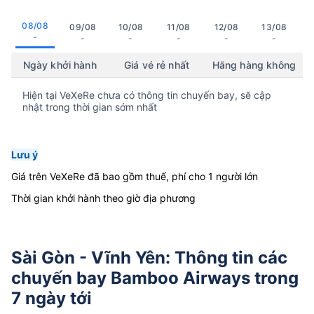
08/08
09/08
10/08
11/08
12/08
13/08
-
-
-
-
-
-
Ngày khởi hành
Giá vé rẻ nhất
Hãng hàng không
Hiện tại VeXeRe chưa có thông tin chuyến bay, sẽ cập
nhật trong thời gian sớm nhất
Lưu ý
Giá trên VeXeRe đã bao gồm thuế, phí cho 1 người lớn
Thời gian khởi hành theo giờ địa phương
Sài Gòn - Vĩnh Yên: Thông tin các
chuyến bay Bamboo Airways trong
7 ngày tới