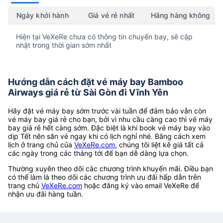
Ngày khởi hành
Giá vé rẻ nhất
Hãng hàng không
Hiện tại VeXeRe chưa có thông tin chuyến bay, sẽ cập
nhật trong thời gian sớm nhất
Hướng dẫn cách đặt vé máy bay Bamboo
Airways giá rẻ từ Sài Gòn đi Vĩnh Yên
Hãy đặt vé máy bay sớm trước vài tuần để đảm bảo vẫn còn
vé máy bay giá rẻ cho bạn, bởi vì nhu cầu càng cao thì vé máy
bay giá rẻ hết càng sớm. Đặc biệt là khi book vé máy bay vào
dịp Tết nên săn vé ngay khi có lịch nghỉ nhé. Bằng cách xem
lịch ở trang chủ của
VeXeRe.com
, chúng tôi liệt kê giá tất cả
các ngày trong các tháng tới để bạn dễ dàng lựa chọn.
Thường xuyên theo dõi các chương trình khuyến mãi. Điều bạn
có thể làm là theo dõi các chương trình ưu đãi hấp dẫn trên
trang chủ
VeXeRe.com
hoặc đăng ký vào email VeXeRe để
nhận ưu đãi hàng tuần.