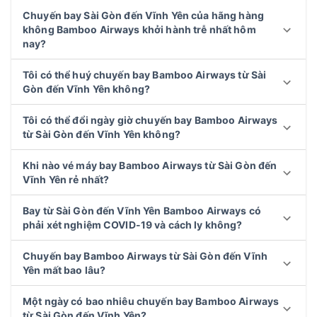
Chuyến bay Sài Gòn đến Vĩnh Yên của hãng hàng
không Bamboo Airways khởi hành trễ nhất hôm
nay?
Tôi có thể huý chuyến bay Bamboo Airways từ Sài
Gòn đến Vĩnh Yên không?
Tôi có thể đổi ngày giờ chuyến bay Bamboo Airways
từ Sài Gòn đến Vĩnh Yên không?
Khi nào vé máy bay Bamboo Airways từ Sài Gòn đến
Vĩnh Yên rẻ nhất?
Bay từ Sài Gòn đến Vĩnh Yên Bamboo Airways có
phải xét nghiệm COVID-19 và cách ly không?
Chuyến bay Bamboo Airways từ Sài Gòn đến Vĩnh
Yên mất bao lâu?
Một ngày có bao nhiêu chuyến bay Bamboo Airways
từ Sài Gòn đến Vĩnh Yên?