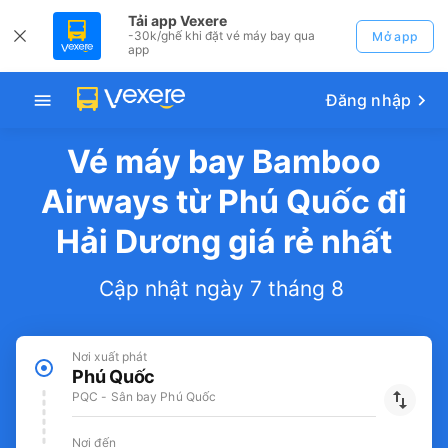
Tải app Vexere
-30k/ghế khi đặt vé máy bay qua
Mở app
app
Đăng nhập
Vé máy bay Bamboo
Airways từ Phú Quốc đi
Hải Dương giá rẻ nhất
Cập nhật ngày 7 tháng 8
Nơi xuất phát
Phú Quốc
PQC - Sân bay Phú Quốc
Nơi đến