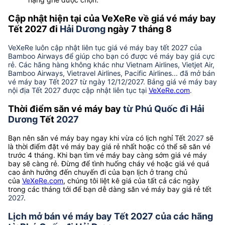
Cập nhật hiện tại của VeXeRe về giá vé máy bay
Tết 2027 đi
Hải Dương
ngày 7 tháng 8
VeXeRe luôn cập nhật liên tục giá vé máy bay tết 2027 của
Bamboo Airways để giúp cho bạn có được vé máy bay giá cực
rẻ. Các hãng hàng không khác như Vietnam Airlines, Vietjet Air,
Bamboo Airways, Vietravel Airlines, Pacific Airlines... đã mở bán
vé máy bay Tết 2027 từ ngày 12/12/2027. Bảng giá vé máy bay
nội địa Tết 2027 được cập nhật liên tục tại
VeXeRe.com
.
Thời điểm săn vé máy bay
từ Phú Quốc đi Hải
Dương
Tết
2027
Bạn nên săn vé máy bay ngay khi vừa có lịch nghỉ Tết
2027
sẽ
là thời điểm đặt vé máy bay giá rẻ nhất hoặc có thể sẽ săn vé
trước 4 tháng. Khi bạn tìm vé máy bay càng sớm giá vé máy
bay sẽ càng rẻ. Đừng để tình huống cháy vé hoặc giá vé quá
cao ảnh hưởng đến chuyến đi của bạn lịch ở trang chủ
của
VeXeRe.com
, chúng tôi liệt kê giá của tất cả các ngày
trong các tháng tới để bạn dễ dàng săn vé máy bay giá rẻ tết
2027
.
Lịch mở bán vé máy bay Tết 2027 của các hãng