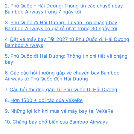
2.
Phú Quốc - Hải Dương: Thông tin các chuyến bay
Bamboo Airways trong 7 ngày tới
3.
Phú Quốc đi Hải Dương: Tư vấn Top chặng bay
Bamboo Airways có giá rẻ nhất trong 30 ngày tới
4.
Đặt vé máy bay Tết 2027 từ Phú Quốc đi Hải Dương
Bamboo Airways
5.
Phú Quốc đi Hải Dương: Thông tin chi tiết về chặng
bay
6.
Các câu hỏi thường gặp về chuyến bay Bamboo
Airways từ Phú Quốc đến Hải Dương
7.
Câu hỏi thường gặp Từ Phú Quốc Đi Hải Dương
8.
Hơn 1500 + đối tác của VeXeRe
9.
Những lợi ích khi mua vé máy bay tại VeXeRe
10.
Chặng bay phổ biến của Bamboo Airways