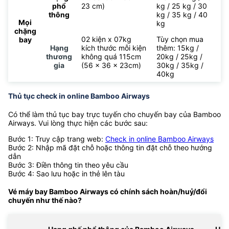
phổ
23 cm)
kg / 25 kg / 30
thông
kg / 35 kg / 40
Mọi
kg
chặng
02 kiện x 07kg
Tùy chọn mua
bay
Hạng
kích thước mỗi kiện
thêm: 15kg /
thương
không quá 115cm
20kg / 25kg /
gia
(56 x 36 x 23cm)
30kg / 35kg /
40kg
Thủ tục check in online Bamboo Airways
Có thể làm thủ tục bay trực tuyến cho chuyến bay của Bamboo
Airways. Vui lòng thực hiện các bước sau:
Bước 1: Truy cập trang web:
Check in online Bamboo Airways
Bước 2: Nhập mã đặt chỗ hoặc thông tin đặt chỗ theo hướng
dẫn
Bước 3: Điền thông tin theo yêu cầu
Bước 4: Sao lưu hoặc in thẻ lên tàu
Vé máy bay Bamboo Airways có chính sách hoàn/huỷ/đổi
chuyến như thế nào?