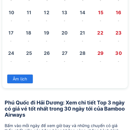
-
-
-
-
-
-
-
10
11
12
13
14
15
16
-
-
-
-
-
-
-
17
18
19
20
21
22
23
-
-
-
-
-
-
-
24
25
26
27
28
29
30
-
-
-
-
-
-
-
31
Âm lịch
-
Phú Quốc đi Hải Dương: Xem chi tiết Top 3 ngày
có giá vé tốt nhất trong 30 ngày tới của Bamboo
Airways
Bấm vào mỗi ngày để xem giờ bay và những chuyến có giá