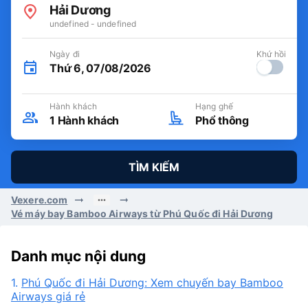
Hải Dương
undefined - undefined
Ngày đi
Khứ hồi
Thứ 6, 07/08/2026
Hành khách
Hạng ghế
1
Hành khách
Phổ thông
TÌM KIẾM
Vexere.com
Vé máy bay Bamboo Airways từ Phú Quốc đi Hải Dương
Danh mục nội dung
1.
Phú Quốc đi Hải Dương: Xem chuyến bay Bamboo
Airways giá rẻ