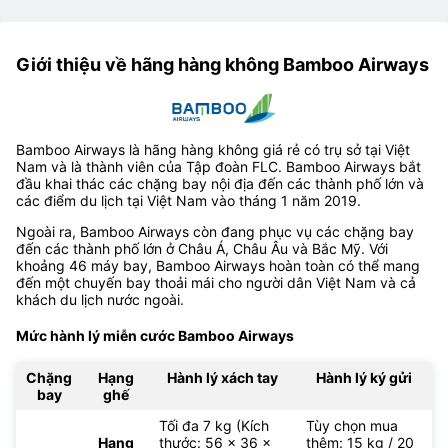
Giới thiệu về hãng hàng không Bamboo Airways
Bamboo Airways là hãng hàng không giá rẻ có trụ sở tại Việt
Nam và là thành viên của Tập đoàn FLC. Bamboo Airways bắt
đầu khai thác các chặng bay nội địa đến các thành phố lớn và
các điểm du lịch tại Việt Nam vào tháng 1 năm 2019.
Ngoài ra, Bamboo Airways còn đang phục vụ các chặng bay
đến các thành phố lớn ở Châu Á, Châu Âu và Bắc Mỹ. Với
khoảng 46 máy bay, Bamboo Airways hoàn toàn có thể mang
đến một chuyến bay thoải mái cho người dân Việt Nam và cả
khách du lịch nước ngoài.
Mức hành lý miễn cước Bamboo Airways
Chặng
Hạng
Hành lý xách tay
Hành lý ký gửi
bay
ghế
Tối đa 7 kg (Kích
Tùy chọn mua
Hạng
thước: 56 x 36 x
thêm: 15 kg / 20