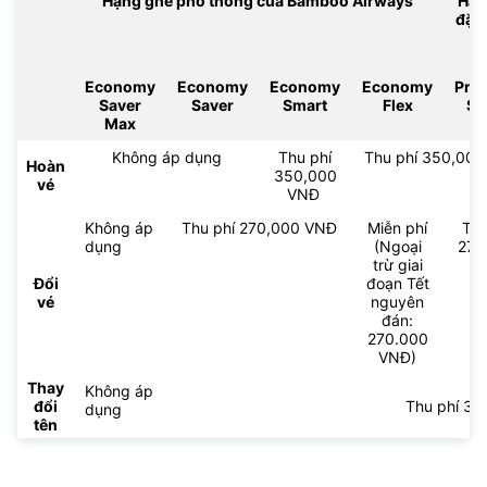
Hạng ghế phổ thông của Bamboo Airways
Hạn
đặc
Economy
Economy
Economy
Economy
Pre
Saver
Saver
Smart
Flex
Sm
Max
Không áp dụng
Thu phí
Thu phí 350,000 
Hoàn
350,000
vé
VNĐ
Không áp
Thu phí 270,000 VNĐ
Miễn phí
Thu
dụng
(Ngoại
270
trừ giai
V
Đổi
đoạn Tết
vé
nguyên
đán:
270.000
VNĐ)
Thay
Không áp
đổi
Thu phí 3
dụng
tên