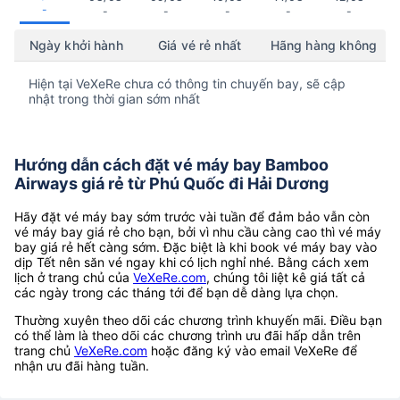
-
-
-
-
-
-
Ngày khởi hành
Giá vé rẻ nhất
Hãng hàng không
Hiện tại VeXeRe chưa có thông tin chuyến bay, sẽ cập
nhật trong thời gian sớm nhất
Hướng dẫn cách đặt vé máy bay Bamboo
Airways giá rẻ từ Phú Quốc đi Hải Dương
Hãy đặt vé máy bay sớm trước vài tuần để đảm bảo vẫn còn
vé máy bay giá rẻ cho bạn, bởi vì nhu cầu càng cao thì vé máy
bay giá rẻ hết càng sớm. Đặc biệt là khi book vé máy bay vào
dịp Tết nên săn vé ngay khi có lịch nghỉ nhé. Bằng cách xem
lịch ở trang chủ của
VeXeRe.com
, chúng tôi liệt kê giá tất cả
các ngày trong các tháng tới để bạn dễ dàng lựa chọn.
Thường xuyên theo dõi các chương trình khuyến mãi. Điều bạn
có thể làm là theo dõi các chương trình ưu đãi hấp dẫn trên
trang chủ
VeXeRe.com
hoặc đăng ký vào email VeXeRe để
nhận ưu đãi hàng tuần.