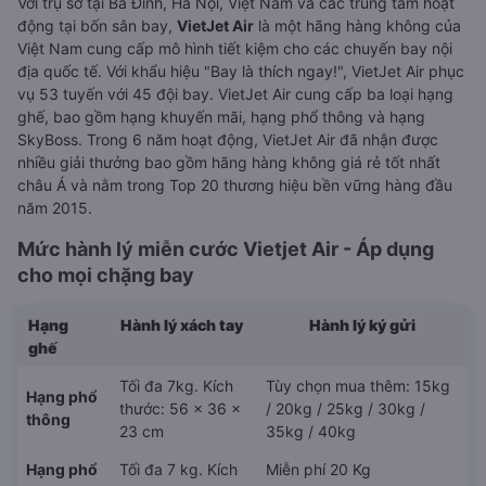
Với trụ sở tại Ba Đình, Hà Nội, Việt Nam và các trung tâm hoạt
động tại bốn sân bay,
VietJet Air
là một hãng hàng không của
Việt Nam cung cấp mô hình tiết kiệm cho các chuyến bay nội
địa quốc tế. Với khẩu hiệu "Bay là thích ngay!", VietJet Air phục
vụ 53 tuyến với 45 đội bay. VietJet Air cung cấp ba loại hạng
ghế, bao gồm hạng khuyến mãi, hạng phổ thông và hạng
SkyBoss. Trong 6 năm hoạt động, VietJet Air đã nhận được
nhiều giải thưởng bao gồm hãng hàng không giá rẻ tốt nhất
châu Á và nằm trong Top 20 thương hiệu bền vững hàng đầu
năm 2015.
Mức hành lý miễn cước Vietjet Air - Áp dụng
cho mọi chặng bay
Hạng
Hành lý xách tay
Hành lý ký gửi
ghế
Tối đa 7kg. Kích
Tùy chọn mua thêm: 15kg
Hạng phổ
thước: 56 x 36 x
/ 20kg / 25kg / 30kg /
thông
23 cm
35kg / 40kg
Hạng phổ
Tối đa 7 kg. Kích
Miễn phí 20 Kg