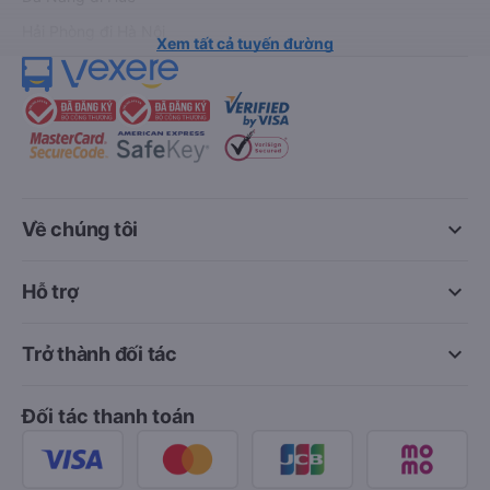
Hải Phòng đi Hà Nội
Xem tất cả tuyến đường
keyboard_arrow_down
Về chúng tôi
keyboard_arrow_down
Hỗ trợ
keyboard_arrow_down
Trở thành đối tác
Đối tác thanh toán