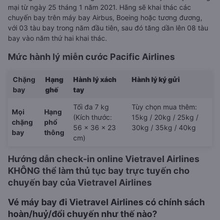
mại từ ngày 25 tháng 1 năm 2021. Hãng sẽ khai thác các
chuyến bay trên máy bay Airbus, Boeing hoặc tương đương,
với 03 tàu bay trong năm đầu tiên, sau đó tăng dần lên 08 tàu
bay vào năm thứ hai khai thác.
Mức hành lý miễn cước Pacific Airlines
Chặng
Hạng
Hành lý xách
Hành lý ký gửi
bay
ghế
tay
Tối đa 7 kg
Tùy chọn mua thêm:
Mọi
Hạng
(Kích thước:
15kg / 20kg / 25kg /
chặng
phổ
56 x 36 x 23
30kg / 35kg / 40kg
bay
thông
cm)
Hướng dẫn check-in online Vietravel Airlines
KHÔNG thể làm thủ tục bay trực tuyến cho
chuyến bay của Vietravel Airlines
Vé máy bay đi Vietravel Airlines có chính sách
hoàn/huỷ/đổi chuyến như thế nào?