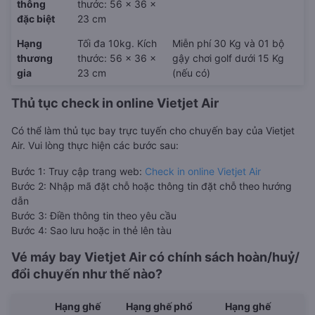
thông
thước: 56 x 36 x
đặc biệt
23 cm
Hạng
Tối đa 10kg. Kích
Miễn phí 30 Kg và 01 bộ
thương
thước: 56 x 36 x
gậy chơi golf dưới 15 Kg
gia
23 cm
(nếu có)
Thủ tục check in online Vietjet Air
Có thể làm thủ tục bay trực tuyến cho chuyến bay của Vietjet
Air. Vui lòng thực hiện các bước sau:
Bước 1: Truy cập trang web:
Check in online Vietjet Air
Bước 2: Nhập mã đặt chỗ hoặc thông tin đặt chỗ theo hướng
dẫn
Bước 3: Điền thông tin theo yêu cầu
Bước 4: Sao lưu hoặc in thẻ lên tàu
Vé máy bay Vietjet Air có chính sách hoàn/huỷ/
đổi chuyến như thế nào?
Hạng ghế
Hạng ghế phổ
Hạng ghế