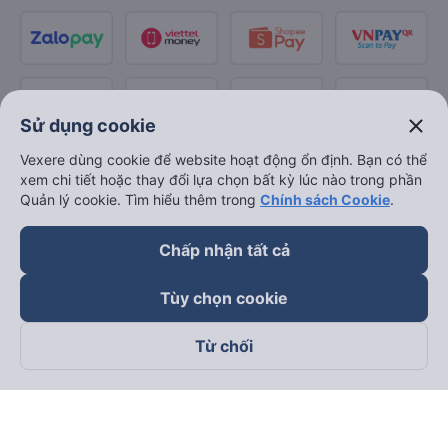
close
Sử dụng cookie
Vexere dùng cookie để website hoạt động ổn định. Bạn có thể
xem chi tiết hoặc thay đổi lựa chọn bất kỳ lúc nào trong phần
Quản lý cookie. Tìm hiểu thêm trong
Chính sách Cookie
.
Chấp nhận tất cả
Tùy chọn cookie
Từ chối
Theo dõi chúng tôi trên
Facebook
Tiktok
Youtube