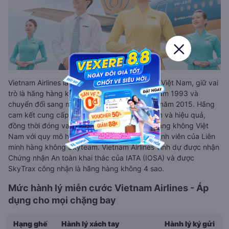
Vietnam Airlines là Tổng Công ty Hàng không Việt Nam, giữ vai
trò là hãng hàng không quốc gia, thành lập năm 1993 và
chuyển đổi sang mô hình công ty cổ phần từ năm 2015. Hãng
cam kết cung cấp dịch vụ chất lượng, an toàn và hiệu quả,
đồng thời đóng vai trò chủ lực trong ngành hàng không Việt
Nam với quy mô hoạt động toàn cầu và là thành viên của Liên
minh hàng không Skyteam. Vietnam Airlines vinh dự được nhận
Chứng nhận An toàn khai thác của IATA (IOSA) và được
SkyTrax công nhận là hãng hàng không 4 sao.
Mức hành lý miễn cước Vietnam Airlines - Áp
dụng cho mọi chặng bay
Hạng ghế
Hành lý xách tay
Hành lý ký gửi