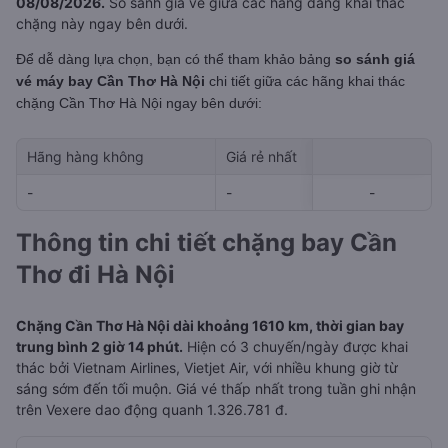
08/08/2026.
So sánh giá vé giữa các hãng đang khai thác
chặng này ngay bên dưới.
Để dễ dàng lựa chọn, bạn có thể tham khảo bảng
so sánh giá
vé máy bay Cần Thơ Hà Nội
chi tiết giữa các hãng khai thác
chặng Cần Thơ Hà Nội
ngay bên dưới:
Hãng hàng không
Giá rẻ nhất
Ngày rẻ nhất 
-
-
-
-
-
Thông tin chi tiết chặng bay Cần
Thơ đi Hà Nội
Chặng Cần Thơ Hà Nội dài khoảng 1610 km, thời gian bay
trung bình 2 giờ 14 phút.
Hiện có 3 chuyến/ngày được khai
thác bởi Vietnam Airlines, Vietjet Air, với nhiều khung giờ từ
sáng sớm đến tối muộn. Giá vé thấp nhất trong tuần ghi nhận
trên Vexere dao động quanh 1.326.781 đ.