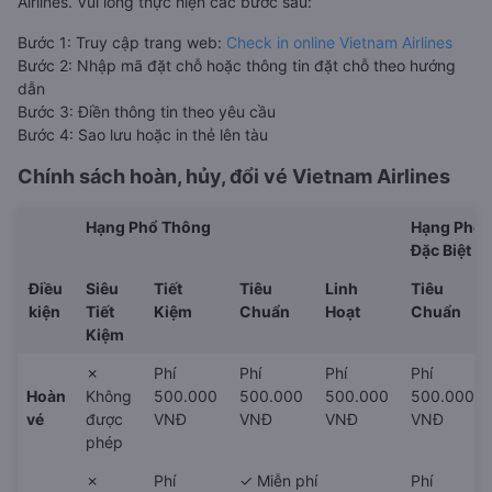
Airlines. Vui lòng thực hiện các bước sau:
Bước 1: Truy cập trang web:
Check in online Vietnam Airlines
Bước 2: Nhập mã đặt chỗ hoặc thông tin đặt chỗ theo hướng
dẫn
Bước 3: Điền thông tin theo yêu cầu
Bước 4: Sao lưu hoặc in thẻ lên tàu
Chính sách hoàn, hủy, đổi vé
Vietnam Airlines
Hạng Phổ Thông
Hạng Phổ 
Đặc Biệt
Điều
Siêu
Tiết
Tiêu
Linh
Tiêu
kiện
Tiết
Kiệm
Chuẩn
Hoạt
Chuẩn
Kiệm
✗
Phí
Phí
Phí
Phí
Hoàn
Không
500.000
500.000
500.000
500.000
vé
được
VNĐ
VNĐ
VNĐ
VNĐ
phép
✗
Phí
✓ Miễn phí
Phí