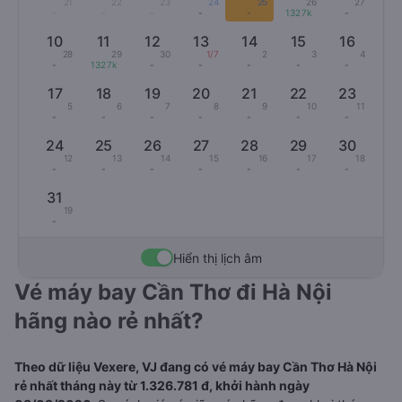
21
22
23
24
25
26
27
-
-
-
-
-
1327k
-
10
11
12
13
14
15
16
28
29
30
1/7
2
3
4
-
1327k
-
-
-
-
-
17
18
19
20
21
22
23
5
6
7
8
9
10
11
-
-
-
-
-
-
-
24
25
26
27
28
29
30
12
13
14
15
16
17
18
-
-
-
-
-
-
-
31
19
-
Hiển thị lịch âm
Vé máy bay Cần Thơ đi Hà Nội
hãng nào rẻ nhất?
Theo dữ liệu Vexere, VJ đang có vé máy bay Cần Thơ Hà Nội
rẻ nhất tháng này từ 1.326.781 đ, khởi hành ngày