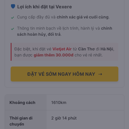
🛡️
Lợi ích khi đặt tại Vexere
Cung cấp đầy đủ và
chính xác giá vé cuối cùng
.
✓
Thông tin minh bạch về lịch trình, hành lý và
chính
✓
sách hoàn hủy, đổi trả
.
Đặc biệt, khi đặt vé
Vietjet Air
từ
Cần Thơ
đi
Hà Nội
,
bạn được
giảm thêm 30.000đ
cho vé rẻ nhất.
ĐẶT VÉ SỚM NGAY HÔM NAY
➝
Khoảng cách
1610km
Thời gian di
2 giờ 14 phút
chuyển