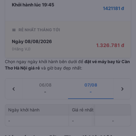
Khởi hành lúc 19:45
1421181 đ
📅
RẺ NHẤT THÁNG TỚI
Ngày 08/08/2026
1.326.781 đ
(Hãng VJ)
Chọn ngay ngày khởi hành bên dưới để
đặt vé máy bay từ Cần
Thơ Hà Nội giá rẻ
và giờ bay đẹp nhất:
06/08
07/08
chevron_left
chevron_right
-
-
Ngày khởi hành
Giá rẻ nhất
Hãng hà
-
-
-
-
-