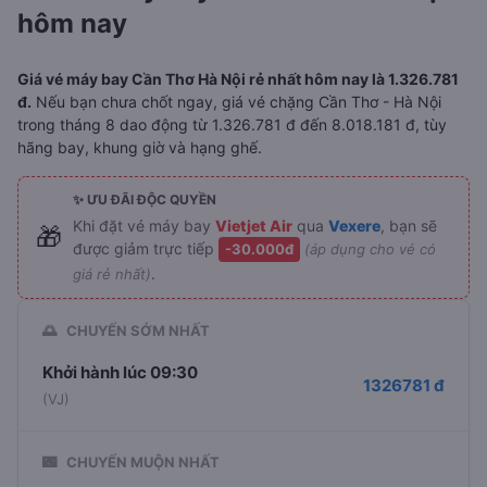
hôm nay
Giá vé máy bay Cần Thơ Hà Nội rẻ nhất hôm nay là 1.326.781
đ.
Nếu bạn chưa chốt ngay, giá vé chặng Cần Thơ - Hà Nội
trong tháng 8 dao động từ 1.326.781 đ đến 8.018.181 đ, tùy
hãng bay, khung giờ và hạng ghế.
✨ ƯU ĐÃI ĐỘC QUYỀN
Khi đặt vé máy bay
Vietjet Air
qua
Vexere
, bạn sẽ
🎁
được giảm trực tiếp
-30.000đ
(áp dụng cho vé có
.
giá rẻ nhất)
🌅
CHUYẾN SỚM NHẤT
Khởi hành lúc 09:30
1326781 đ
(VJ)
🌃
CHUYẾN MUỘN NHẤT