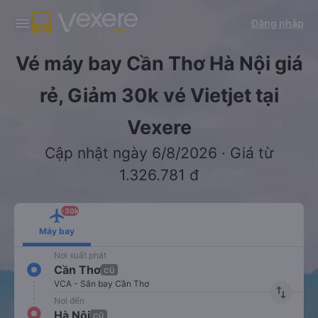
Tải app Vexere ngay!
Tải app Vexere
Đăng nhập
Mở app
Mở app
Nhận ưu đãi thành viên độc
-30k/ghế khi đặt vé máy bay qua
quyền
app
Vé máy bay Cần Thơ Hà Nội giá
rẻ, Giảm 30k vé Vietjet tại
Vexere
Cập nhật ngày 6/8/2026 · Giá từ
1.326.781 đ
-30k
Máy bay
Nơi xuất phát
Cần Thơ
CŨ
VCA - Sân bay Cần Thơ
import_export
Nơi đến
Hà Nội
CŨ