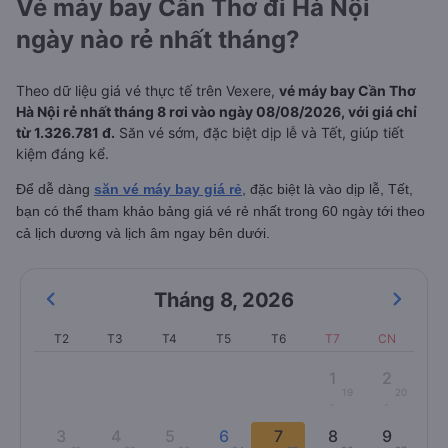
Vé máy bay Cần Thơ đi Hà Nội
ngày nào rẻ nhất tháng?
Theo dữ liệu giá vé thực tế trên Vexere,
vé máy bay Cần Thơ
Hà Nội rẻ nhất tháng 8 rơi vào ngày 08/08/2026, với giá chỉ
từ 1.326.781 đ.
Săn vé sớm, đặc biệt dịp lễ và Tết, giúp tiết
kiệm đáng kể.
Để dễ dàng
săn vé máy bay giá rẻ
, đặc biệt là vào dịp lễ, Tết,
bạn có thể tham khảo bảng giá vé rẻ nhất trong 60 ngày tới theo
cả lịch dương và lịch âm ngay bên dưới.
Tháng 8
,
2026
T2
T3
T4
T5
T6
T7
CN
1
2
19
20
-
-
3
4
5
6
7
8
9