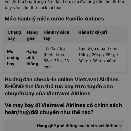
với 03 tàu bay trong năm đầu tiên, sau đó tăng dần lên 08 tàu
bay vào năm thứ hai khai thác.
Mức hành lý miễn cước Pacific Airlines
Chặng
Hạng
Hành lý xách
Hành lý ký gửi
bay
ghế
tay
Tối đa 7 kg
Tùy chọn mua thêm:
Mọi
Hạng
(Kích thước:
15kg / 20kg / 25kg /
chặng
phổ
56 x 36 x 23
30kg / 35kg / 40kg
bay
thông
cm)
Hướng dẫn check-in online Vietravel Airlines
KHÔNG thể làm thủ tục bay trực tuyến cho
chuyến bay của Vietravel Airlines
Vé máy bay đi Vietravel Airlines có chính sách
hoàn/huỷ/đổi chuyến như thế nào?
Hạng ghế phổ thông của Vietravel Airlines