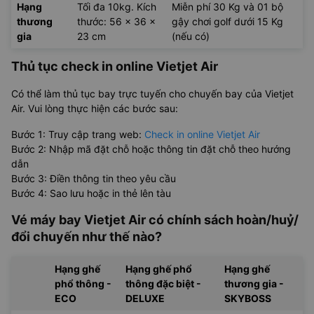
Hạng
Tối đa 10kg. Kích
Miễn phí 30 Kg và 01 bộ
thương
thước: 56 x 36 x
gậy chơi golf dưới 15 Kg
gia
23 cm
(nếu có)
Thủ tục check in online Vietjet Air
Có thể làm thủ tục bay trực tuyến cho chuyến bay của Vietjet
Air. Vui lòng thực hiện các bước sau:
Bước 1: Truy cập trang web:
Check in online Vietjet Air
Bước 2: Nhập mã đặt chỗ hoặc thông tin đặt chỗ theo hướng
dẫn
Bước 3: Điền thông tin theo yêu cầu
Bước 4: Sao lưu hoặc in thẻ lên tàu
Vé máy bay Vietjet Air có chính sách hoàn/huỷ/
đổi chuyến như thế nào?
Hạng ghế
Hạng ghế phổ
Hạng ghế
phổ thông -
thông đặc biệt -
thương gia -
ECO
DELUXE
SKYBOSS