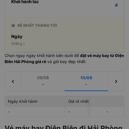
Khởi hành lúc
đ
📅
RẺ NHẤT THÁNG TỚI
Ngày
(Hãng )
Chọn ngay ngày khởi hành bên dưới để
đặt vé máy bay từ Điện
Biên Hải Phòng giá rẻ
và giờ bay đẹp nhất:
09/08
10/08
chevron_left
chevron_right
-
-
Ngày khởi hành
Giá rẻ nhất
Hãng hà
-
-
-
-
-
Vé máy bay Điện Biên đi Hải Phòng