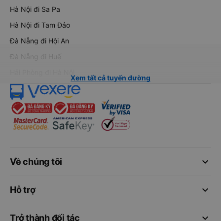
Hà Nội đi Sa Pa
Hà Nội đi Tam Đảo
Đà Nẵng đi Hội An
Đà Nẵng đi Huế
Hải Phòng đi Hà Nội
Xem tất cả tuyến đường
keyboard_arrow_down
Về chúng tôi
keyboard_arrow_down
Hỗ trợ
keyboard_arrow_down
Trở thành đối tác