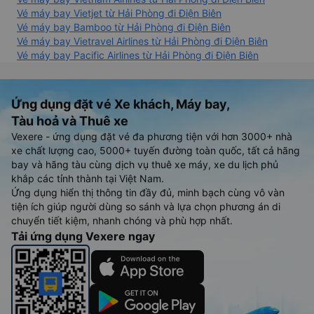
Vé máy bay Vietjet từ Hải Phòng đi Điện Biên
Vé máy bay Bamboo từ Hải Phòng đi Điện Biên
Vé máy bay Vietravel Airlines từ Hải Phòng đi Điện Biên
Vé máy bay Pacific Airlines từ Hải Phòng đi Điện Biên
Ứng dụng đặt vé Xe khách, Máy bay,
Tàu hoả và Thuê xe
Vexere - ứng dụng đặt vé đa phương tiện với hơn 3000+ nhà
xe chất lượng cao, 5000+ tuyến đường toàn quốc, tất cả hãng
bay và hãng tàu cùng dịch vụ thuê xe máy, xe du lịch phủ
khắp các tỉnh thành tại Việt Nam.
Ứng dụng hiển thị thông tin đầy đủ, minh bạch cùng vô vàn
tiện ích giúp người dùng so sánh và lựa chọn phương án di
chuyển tiết kiệm, nhanh chóng và phù hợp nhất.
Tải ứng dụng Vexere ngay