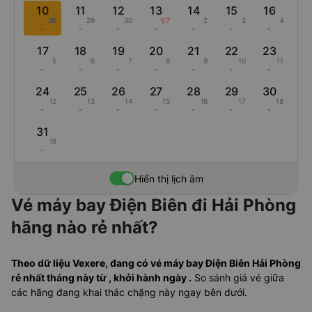
10
11
12
13
14
15
16
28
29
30
1/7
2
3
4
-
-
-
-
-
-
-
17
18
19
20
21
22
23
5
6
7
8
9
10
11
-
-
-
-
-
-
-
24
25
26
27
28
29
30
12
13
14
15
16
17
18
-
-
-
-
-
-
-
31
19
-
Hiển thị lịch âm
Vé máy bay Điện Biên đi Hải Phòng
hãng nào rẻ nhất?
Theo dữ liệu Vexere, đang có vé máy bay Điện Biên Hải Phòng
rẻ nhất tháng này từ , khởi hành ngày .
So sánh giá vé giữa
các hãng đang khai thác chặng này ngay bên dưới.