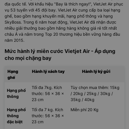
địa quốc tế. Với khẩu hiệu "Bay là thích ngay!", VietJet Air phục
vụ 53 tuyến với 45 đội bay. VietJet Air cung cấp ba loại hạng
ghế, bao gồm hạng khuyến mãi, hạng phổ thông và hạng
SkyBoss. Trong 6 năm hoạt động, VietJet Air đã nhận được
nhiều giải thưởng bao gồm hãng hàng không giá rẻ tốt nhất
châu Á và nằm trong Top 20 thương hiệu bền vững hàng đầu
năm 2015.
Mức hành lý miễn cước Vietjet Air - Áp dụng
cho mọi chặng bay
Hạng
Hành lý xách tay
Hành lý ký gửi
ghế
Tối đa 7kg. Kích
Tùy chọn mua thêm: 15kg
Hạng phổ
thước: 56 x 36 x
/ 20kg / 25kg / 30kg /
thông
23 cm
35kg / 40kg
Hạng phổ
Tối đa 7 kg. Kích
Miễn phí 20 Kg
thông
thước: 56 x 36 x
đặc biệt
23 cm