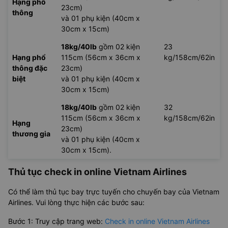
Hạng phổ
23cm)
thông
và 01 phụ kiện (40cm x
30cm x 15cm)
18kg/40lb
gồm 02 kiện
23
Hạng phổ
115cm (56cm x 36cm x
kg/158cm/62in
thông đặc
23cm)
biệt
và 01 phụ kiện (40cm x
30cm x 15cm)
18kg/40lb
gồm 02 kiện
32
115cm (56cm x 36cm x
kg/158cm/62in
Hạng
23cm)
thương gia
và 01 phụ kiện (40cm x
30cm x 15cm).
Thủ tục check in online Vietnam Airlines
Có thể làm thủ tục bay trực tuyến cho chuyến bay của Vietnam
Airlines. Vui lòng thực hiện các bước sau:
Bước 1: Truy cập trang web:
Check in online Vietnam Airlines