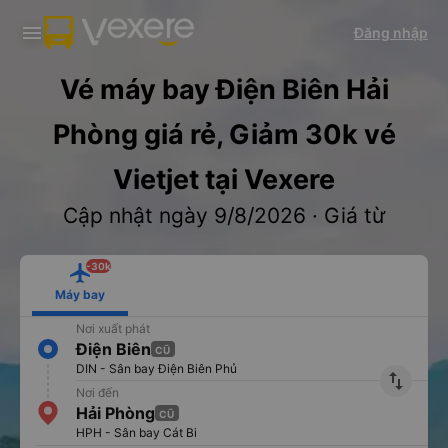
Tải app Vexere ngay!
Tải app Vexere
Đăng nhập
Mở app
Mở app
Nhận ưu đãi thành viên độc
-30k/ghế khi đặt vé máy bay qua
quyền
app
Vé máy bay Điện Biên Hải
Phòng giá rẻ, Giảm 30k vé
Vietjet tại Vexere
Cập nhật ngày 9/8/2026 · Giá từ
-30k
Máy bay
Nơi xuất phát
Điện Biên
CŨ
DIN - Sân bay Điện Biên Phủ
import_export
Nơi đến
Hải Phòng
CŨ
HPH - Sân bay Cát Bi