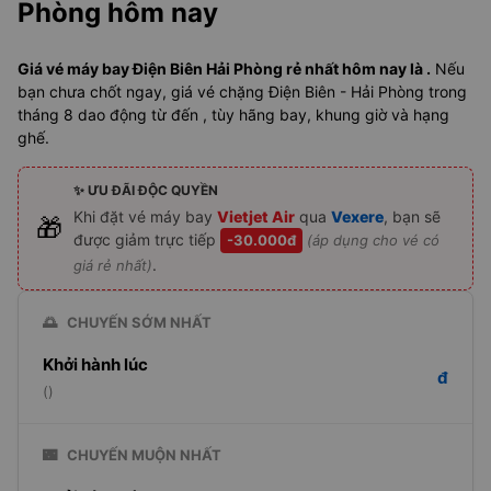
Phòng hôm nay
Giá vé máy bay Điện Biên Hải Phòng rẻ nhất hôm nay là .
Nếu
bạn chưa chốt ngay, giá vé chặng Điện Biên - Hải Phòng trong
tháng 8 dao động từ đến , tùy hãng bay, khung giờ và hạng
ghế.
✨ ƯU ĐÃI ĐỘC QUYỀN
Khi đặt vé máy bay
Vietjet Air
qua
Vexere
, bạn sẽ
🎁
được giảm trực tiếp
-30.000đ
(áp dụng cho vé có
.
giá rẻ nhất)
🌅
CHUYẾN SỚM NHẤT
Khởi hành lúc
đ
()
🌃
CHUYẾN MUỘN NHẤT