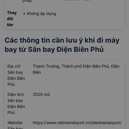
phép
Thay
✗ Không áp dụng
đổi
tên
Các thông tin cần lưu ý khi đi máy
bay từ
Sân bay Điện Biên Phủ
Địa chỉ
Thanh Trường, Thành phố Điện Biên Phủ, Điện
Sân bay
Biên
Điện Biên
Phủ
Diện tích
2500 m2
Sân bay
Điện Biên
Phủ
Website
https://www.vietnamairport.vn/dienbienairport/
Sân bay