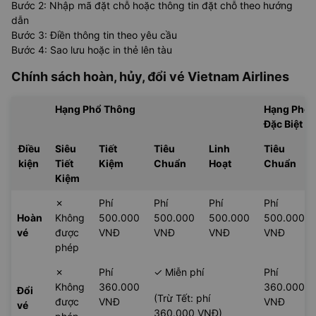
Bước 2: Nhập mã đặt chỗ hoặc thông tin đặt chỗ theo hướng
dẫn
Bước 3: Điền thông tin theo yêu cầu
Bước 4: Sao lưu hoặc in thẻ lên tàu
Chính sách hoàn, hủy, đổi vé
Vietnam Airlines
Hạng Phổ Thông
Hạng Phổ 
Đặc Biệt
Điều
Siêu
Tiết
Tiêu
Linh
Tiêu
kiện
Tiết
Kiệm
Chuẩn
Hoạt
Chuẩn
Kiệm
✗
Phí
Phí
Phí
Phí
Hoàn
Không
500.000
500.000
500.000
500.000
vé
được
VNĐ
VNĐ
VNĐ
VNĐ
phép
✗
Phí
✓ Miễn phí
Phí
Không
360.000
360.000
Đổi
(Trừ Tết: phí
được
VNĐ
VNĐ
vé
360.000 VNĐ)