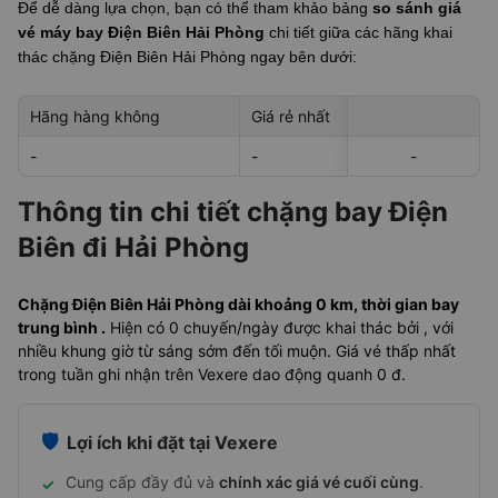
Để dễ dàng lựa chọn, bạn có thể tham khảo bảng
so sánh giá
vé máy bay Điện Biên Hải Phòng
chi tiết giữa các hãng khai
thác chặng Điện Biên Hải Phòng
ngay bên dưới:
Hãng hàng không
Giá rẻ nhất
Ngày rẻ nhất 
-
-
-
-
-
Thông tin chi tiết chặng bay Điện
Biên đi Hải Phòng
Chặng Điện Biên Hải Phòng dài khoảng 0 km, thời gian bay
trung bình .
Hiện có 0 chuyến/ngày được khai thác bởi , với
nhiều khung giờ từ sáng sớm đến tối muộn. Giá vé thấp nhất
trong tuần ghi nhận trên Vexere dao động quanh 0 đ.
🛡️
Lợi ích khi đặt tại Vexere
Cung cấp đầy đủ và
chính xác giá vé cuối cùng
.
✓