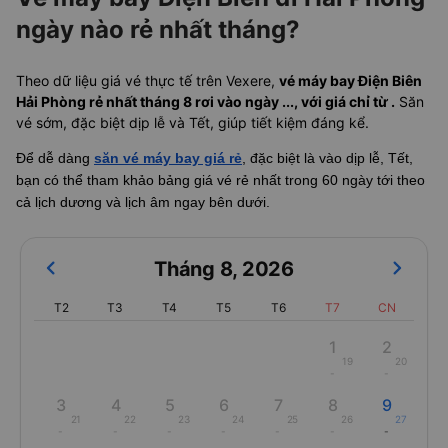
ngày nào rẻ nhất tháng?
Theo dữ liệu giá vé thực tế trên Vexere,
vé máy bay Điện Biên
Hải Phòng rẻ nhất tháng 8 rơi vào ngày ..., với giá chỉ từ .
Săn
vé sớm, đặc biệt dịp lễ và Tết, giúp tiết kiệm đáng kể.
Để dễ dàng
săn vé máy bay giá rẻ
, đặc biệt là vào dịp lễ, Tết,
bạn có thể tham khảo bảng giá vé rẻ nhất trong 60 ngày tới theo
cả lịch dương và lịch âm ngay bên dưới.
Tháng 8
,
2026
T2
T3
T4
T5
T6
T7
CN
1
2
19
20
-
-
3
4
5
6
7
8
9
21
22
23
24
25
26
27
-
-
-
-
-
-
-