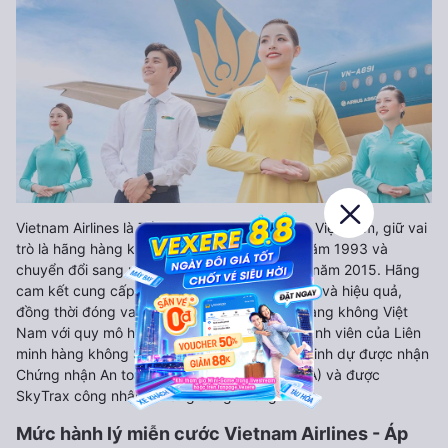
Vietnam Airlines là Tổng Công ty Hàng không Việt Nam, giữ vai
trò là hãng hàng không quốc gia, thành lập năm 1993 và
chuyển đổi sang mô hình công ty cổ phần từ năm 2015. Hãng
cam kết cung cấp dịch vụ chất lượng, an toàn và hiệu quả,
đồng thời đóng vai trò chủ lực trong ngành hàng không Việt
Nam với quy mô hoạt động toàn cầu và là thành viên của Liên
minh hàng không Skyteam. Vietnam Airlines vinh dự được nhận
Chứng nhận An toàn khai thác của IATA (IOSA) và được
SkyTrax công nhận là hãng hàng không 4 sao.
Mức hành lý miễn cước Vietnam Airlines - Áp