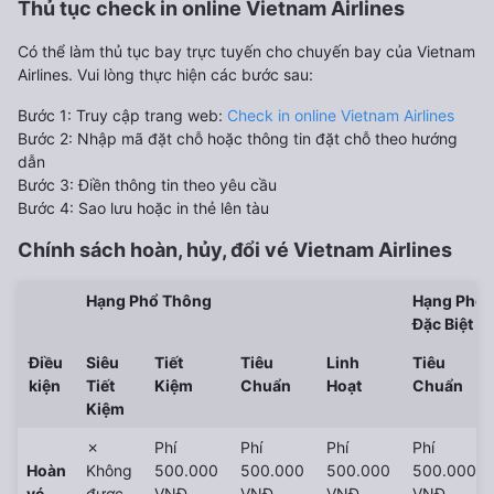
Thủ tục check in online Vietnam Airlines
Có thể làm thủ tục bay trực tuyến cho chuyến bay của Vietnam
Airlines. Vui lòng thực hiện các bước sau:
Bước 1: Truy cập trang web:
Check in online Vietnam Airlines
Bước 2: Nhập mã đặt chỗ hoặc thông tin đặt chỗ theo hướng
dẫn
Bước 3: Điền thông tin theo yêu cầu
Bước 4: Sao lưu hoặc in thẻ lên tàu
Chính sách hoàn, hủy, đổi vé
Vietnam Airlines
Hạng Phổ Thông
Hạng Phổ 
Đặc Biệt
Điều
Siêu
Tiết
Tiêu
Linh
Tiêu
kiện
Tiết
Kiệm
Chuẩn
Hoạt
Chuẩn
Kiệm
✗
Phí
Phí
Phí
Phí
Hoàn
Không
500.000
500.000
500.000
500.000
vé
được
VNĐ
VNĐ
VNĐ
VNĐ