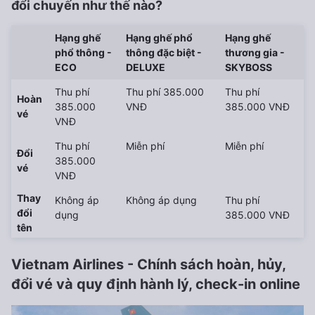
đổi chuyến như thế nào?
Hạng ghế
Hạng ghế phổ
Hạng ghế
phổ thông -
thông đặc biệt -
thương gia -
ECO
DELUXE
SKYBOSS
Thu phí
Thu phí 385.000
Thu phí
Hoàn
385.000
VNĐ
385.000 VNĐ
vé
VNĐ
Thu phí
Miễn phí
Miễn phí
Đổi
385.000
vé
VNĐ
Thay
Không áp
Không áp dụng
Thu phí
đổi
dụng
385.000 VNĐ
tên
Vietnam Airlines - Chính sách hoàn, hủy,
đổi vé và quy định hành lý, check-in online