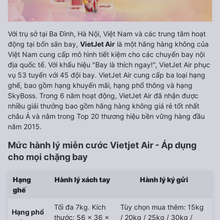
Với trụ sở tại Ba Đình, Hà Nội, Việt Nam và các trung tâm hoạt
động tại bốn sân bay,
VietJet Air
là một hãng hàng không của
Việt Nam cung cấp mô hình tiết kiệm cho các chuyến bay nội
địa quốc tế. Với khẩu hiệu "Bay là thích ngay!", VietJet Air phục
vụ 53 tuyến với 45 đội bay. VietJet Air cung cấp ba loại hạng
ghế, bao gồm hạng khuyến mãi, hạng phổ thông và hạng
SkyBoss. Trong 6 năm hoạt động, VietJet Air đã nhận được
nhiều giải thưởng bao gồm hãng hàng không giá rẻ tốt nhất
châu Á và nằm trong Top 20 thương hiệu bền vững hàng đầu
năm 2015.
Mức hành lý miễn cước Vietjet Air - Áp dụng
cho mọi chặng bay
Hạng
Hành lý xách tay
Hành lý ký gửi
ghế
Tối đa 7kg. Kích
Tùy chọn mua thêm: 15kg
Hạng phổ
thước: 56 x 36 x
/ 20kg / 25kg / 30kg /