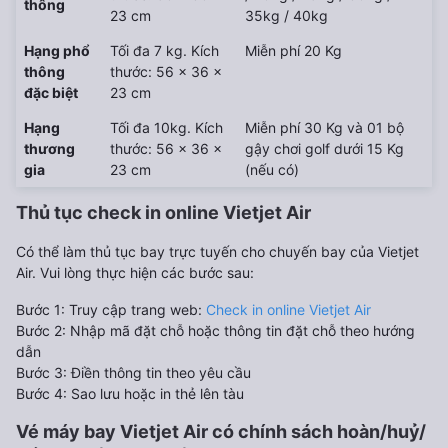
thông
23 cm
35kg / 40kg
Hạng phổ
Tối đa 7 kg. Kích
Miễn phí 20 Kg
thông
thước: 56 x 36 x
đặc biệt
23 cm
Hạng
Tối đa 10kg. Kích
Miễn phí 30 Kg và 01 bộ
thương
thước: 56 x 36 x
gậy chơi golf dưới 15 Kg
gia
23 cm
(nếu có)
Thủ tục check in online Vietjet Air
Có thể làm thủ tục bay trực tuyến cho chuyến bay của Vietjet
Air. Vui lòng thực hiện các bước sau:
Bước 1: Truy cập trang web:
Check in online Vietjet Air
Bước 2: Nhập mã đặt chỗ hoặc thông tin đặt chỗ theo hướng
dẫn
Bước 3: Điền thông tin theo yêu cầu
Bước 4: Sao lưu hoặc in thẻ lên tàu
Vé máy bay Vietjet Air có chính sách hoàn/huỷ/