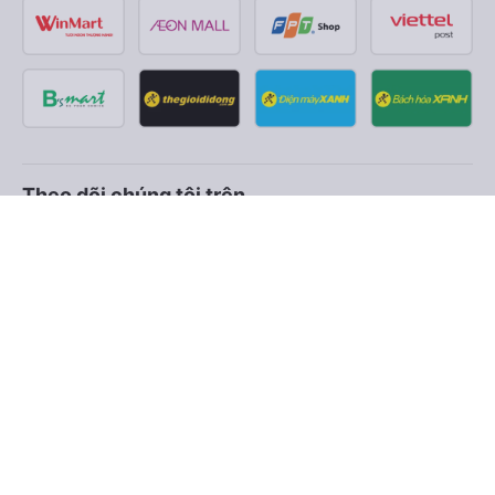
Theo dõi chúng tôi trên
Facebook
Tiktok
Youtube
Công ty TNHH Thương Mại Dịch Vụ Vexere
Địa chỉ đăng ký kinh doanh: 8C Chữ Đồng Tử, Phường Tân
Sơn Nhất, TP. Hồ Chí Minh, Việt Nam
Địa chỉ
:
Lầu 2, toà nhà H3 Circo Hoàng Diệu, 384 Hoàng Diệu,
Phường Khánh Hội, TP Hồ Chí Minh, Việt Nam
Tầng 3, toà nhà 101 Láng Hạ, 101 Láng Hạ, Phường Láng, TP.
Hà Nội, Việt Nam
Giấy chứng nhận ĐKKD số 0315133726 do Sở KH và ĐT TP.
Hồ Chí Minh cấp lần đầu ngày 27/6/2018