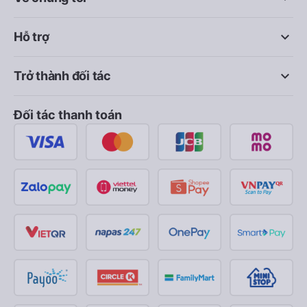
keyboard_arrow_down
Hỗ trợ
keyboard_arrow_down
Trở thành đối tác
Đối tác thanh toán