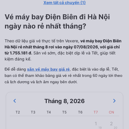
Xem tất cả chuyến
(
1
)
Vé máy bay Điện Biên đi Hà Nội
ngày nào rẻ nhất tháng?
Theo dữ liệu giá vé thực tế trên Vexere,
vé máy bay Điện Biên
Hà Nội rẻ nhất tháng 8 rơi vào ngày 07/08/2026, với giá chỉ
từ 1.755.181 đ.
Săn vé sớm, đặc biệt dịp lễ và Tết, giúp tiết
kiệm đáng kể.
Để dễ dàng
săn vé máy bay giá rẻ
, đặc biệt là vào dịp lễ, Tết,
bạn có thể tham khảo bảng giá vé rẻ nhất trong 60 ngày tới theo
cả lịch dương và lịch âm ngay bên dưới.
Tháng 8
,
2026
T2
T3
T4
T5
T6
T7
CN
1
2
19
20