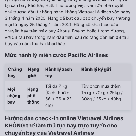
tại sân bay Phú Bài, Huế. Thủ tướng Việt Nam đã phê duyệt
chủ trương đầu tư hãng hàng không Vietravel Airlines vào ngày
3 tháng 4 năm 2020. Hãng đã bắt đầu các chuyến bay thương
mại từ ngày 25 tháng 1 năm 2021. Hãng sẽ khai thác các
chuyến bay trên máy bay Airbus, Boeing hoặc tương đương,
với 03 tàu bay trong năm đầu tiên, sau đó tăng dần lên 08 tàu
bay vào năm thứ hai khai thác.
Mức hành lý miễn cước Pacific Airlines
Chặng
Hạng
Hành lý xách
Hành lý ký gửi
bay
ghế
tay
Tối đa 7 kg
Tùy chọn mua thêm:
Mọi
Hạng
(Kích thước:
15kg / 20kg / 25kg /
chặng
phổ
56 x 36 x 23
30kg / 35kg / 40kg
bay
thông
cm)
Hướng dẫn check-in online Vietravel Airlines
KHÔNG thể làm thủ tục bay trực tuyến cho
chuyến bay của Vietravel Airlines