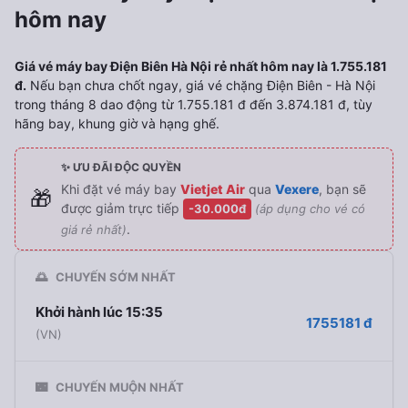
hôm nay
Giá vé máy bay Điện Biên Hà Nội rẻ nhất hôm nay là 1.755.181
đ.
Nếu bạn chưa chốt ngay, giá vé chặng Điện Biên - Hà Nội
trong tháng 8 dao động từ 1.755.181 đ đến 3.874.181 đ, tùy
hãng bay, khung giờ và hạng ghế.
✨ ƯU ĐÃI ĐỘC QUYỀN
Khi đặt vé máy bay
Vietjet Air
qua
Vexere
, bạn sẽ
🎁
được giảm trực tiếp
-30.000đ
(áp dụng cho vé có
.
giá rẻ nhất)
🌅
CHUYẾN SỚM NHẤT
Khởi hành lúc 15:35
1755181 đ
(VN)
🌃
CHUYẾN MUỘN NHẤT