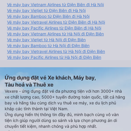
Vé máy bay Vietnam Airlines từ Điện Biên đi Hà Nội
Vé máy bay Vietjet từ Điện Biên đi Hà Nội
Vé máy bay Bamboo từ Điện Biên đi Hà Nội
Vé máy bay Vietravel Airlines từ Điện Biên đi Hà Nội
Vé máy bay Pacific Airlines từ Điện Biên đi Hà Nội
Vé máy bay Vietnam Airlines từ Hà Nội đi Điện Biên
Vé máy bay Vietjet từ Hà Nội đi Điện Biên
Vé máy bay Bamboo từ Hà Nội đi Điện Biên
Vé máy bay Vietravel Airlines từ Hà Nội đi Điện Biên
Vé máy bay Pacific Airlines từ Hà Nội đi Điện Biên
Ứng dụng đặt vé Xe khách, Máy bay,
Tàu hoả và Thuê xe
Vexere - ứng dụng đặt vé đa phương tiện với hơn 3000+ nhà
xe chất lượng cao, 5000+ tuyến đường toàn quốc, tất cả hãng
bay và hãng tàu cùng dịch vụ thuê xe máy, xe du lịch phủ
khắp các tỉnh thành tại Việt Nam.
Ứng dụng hiển thị thông tin đầy đủ, minh bạch cùng vô vàn
tiện ích giúp người dùng so sánh và lựa chọn phương án di
chuyển tiết kiệm, nhanh chóng và phù hợp nhất.