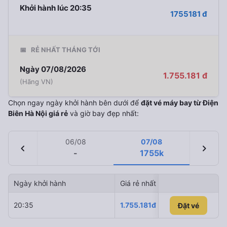
Khởi hành lúc 20:35
1755181 đ
📅
RẺ NHẤT THÁNG TỚI
Ngày 07/08/2026
1.755.181 đ
(Hãng VN)
Chọn ngay ngày khởi hành bên dưới để
đặt vé máy bay từ Điện
Biên Hà Nội giá rẻ
và giờ bay đẹp nhất:
06/08
07/08
chevron_left
chevron_right
-
1755k
Ngày khởi hành
Giá rẻ nhất
Hãng hà
20:35
1.755.181đ
Vietnam 
Đặt vé
Đặt vé