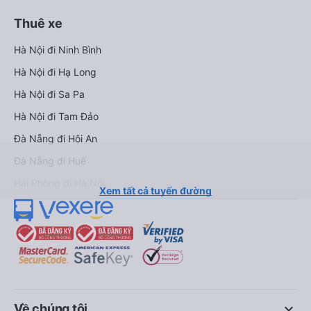
Thuê xe
Hà Nội đi Ninh Bình
Hà Nội đi Hạ Long
Hà Nội đi Sa Pa
Hà Nội đi Tam Đảo
Đà Nẵng đi Hội An
Đà Nẵng đi Huế
Hải Phòng đi Hà Nội
Xem tất cả tuyến đường
keyboard_arrow_down
Về chúng tôi