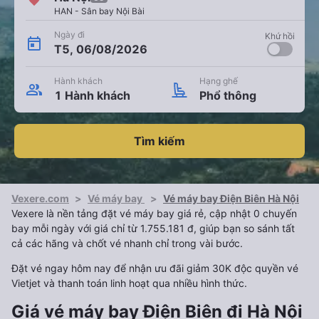
HAN - Sân bay Nội Bài
Ngày đi
Khứ hồi
T5, 06/08/2026
Hành khách
Hạng ghế
1 Hành khách
Phổ thông
Tìm kiếm
Vexere.com
>
Vé máy bay
>
Vé máy bay Điện Biên Hà Nội
Vexere là nền tảng đặt vé máy bay giá rẻ, cập nhật 0 chuyến
bay mỗi ngày với giá chỉ từ 1.755.181 đ, giúp bạn so sánh tất
cả các hãng và chốt vé nhanh chỉ trong vài bước.
Đặt vé ngay hôm nay để nhận ưu đãi giảm 30K độc quyền vé
Vietjet và thanh toán linh hoạt qua nhiều hình thức.
Giá vé máy bay Điện Biên đi Hà Nội