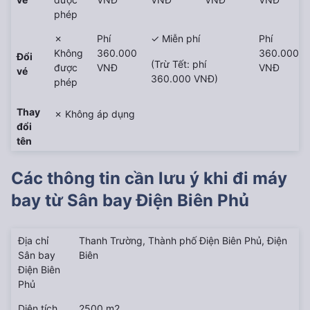
phép
✗
Phí
✓ Miễn phí
Phí
Không
360.000
360.000
Đổi
(Trừ Tết: phí
được
VNĐ
VNĐ
vé
360.000 VNĐ)
phép
Thay
✗ Không áp dụng
đổi
tên
Các thông tin cần lưu ý khi đi máy
bay từ
Sân bay Điện Biên Phủ
Địa chỉ
Thanh Trường, Thành phố Điện Biên Phủ, Điện
Sân bay
Biên
Điện Biên
Phủ
Diện tích
2500 m2