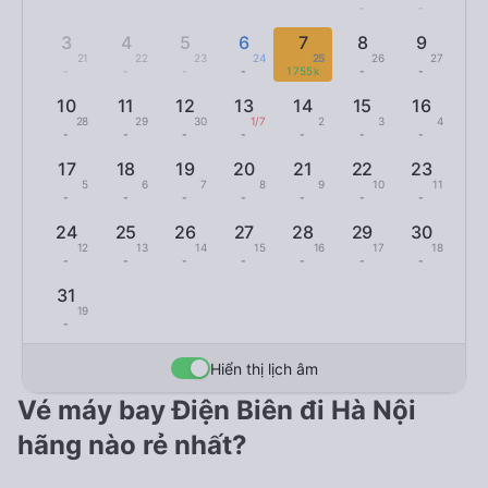
-
-
3
4
5
6
7
8
9
21
22
23
24
25
26
27
-
-
-
-
1755k
-
-
10
11
12
13
14
15
16
28
29
30
1/7
2
3
4
-
-
-
-
-
-
-
17
18
19
20
21
22
23
5
6
7
8
9
10
11
-
-
-
-
-
-
-
24
25
26
27
28
29
30
12
13
14
15
16
17
18
-
-
-
-
-
-
-
31
19
-
Hiển thị lịch âm
Vé máy bay Điện Biên đi Hà Nội
hãng nào rẻ nhất?