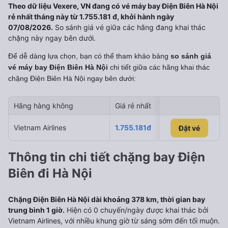
Theo dữ liệu Vexere, VN đang có vé máy bay Điện Biên Hà Nội
rẻ nhất tháng này từ 1.755.181 đ, khởi hành ngày
07/08/2026.
So sánh giá vé giữa các hãng đang khai thác
chặng này ngay bên dưới.
Để dễ dàng lựa chọn, bạn có thể tham khảo bảng
so sánh giá
vé máy bay Điện Biên Hà Nội
chi tiết giữa các hãng khai thác
chặng Điện Biên Hà Nội
ngay bên dưới:
Hãng hàng không
Giá rẻ nhất
Ngày rẻ nhất 
Vietnam Airlines
1.755.181đ
07/08/2026
Đặt vé
Đặt vé
Thông tin chi tiết chặng bay Điện
Biên đi Hà Nội
Chặng Điện Biên Hà Nội dài khoảng 378 km, thời gian bay
trung bình 1 giờ.
Hiện có 0 chuyến/ngày được khai thác bởi
Vietnam Airlines, với nhiều khung giờ từ sáng sớm đến tối muộn.