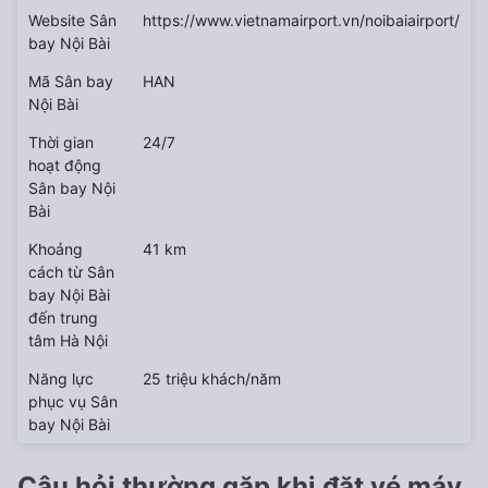
Website Sân
https://www.vietnamairport.vn/noibaiairport/
bay Nội Bài
Mã Sân bay
HAN
Nội Bài
Thời gian
24/7
hoạt động
Sân bay Nội
Bài
Khoảng
41 km
cách từ Sân
bay Nội Bài
đến trung
tâm Hà Nội
Năng lực
25 triệu khách/năm
phục vụ Sân
bay Nội Bài
Câu hỏi thường gặp khi đặt vé máy