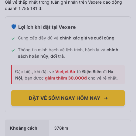
Giá vé thấp nhất trong tuần ghi nhận trên Vexere dao động
quanh 1.755.181 đ.
🛡️
Lợi ích khi đặt tại Vexere
Cung cấp đầy đủ và
chính xác giá vé cuối cùng
.
✓
Thông tin minh bạch về lịch trình, hành lý và
chính
✓
sách hoàn hủy, đổi trả
.
Đặc biệt, khi đặt vé
Vietjet Air
từ
Điện Biên
đi
Hà
Nội
, bạn được
giảm thêm 30.000đ
cho vé rẻ nhất.
ĐẶT VÉ SỚM NGAY HÔM NAY
➝
Khoảng cách
378km