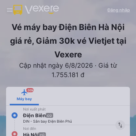
Đăng nhập
Vé máy bay Điện Biên Hà Nội
giá rẻ, Giảm 30k vé Vietjet tại
Vexere
Cập nhật ngày 6/8/2026 · Giá từ
1.755.181 đ
-30k
Máy bay
Nơi xuất phát
Điện Biên
CŨ
DIN - Sân bay Điện Biên Phủ
import_export
Nơi đến
Hà Nội
CŨ