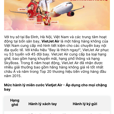
Với trụ sở tại Ba Đình, Hà Nội, Việt Nam và các trung tâm hoạt
động tại bốn sân bay,
VietJet Air
là một hãng hàng không của
Việt Nam cung cấp mô hình tiết kiệm cho các chuyến bay nội
địa quốc tế. Với khẩu hiệu "Bay là thích ngay!", VietJet Air phục
vụ 53 tuyến với 45 đội bay. VietJet Air cung cấp ba loại hạng
ghế, bao gồm hạng khuyến mãi, hạng phổ thông và hạng
SkyBoss. Trong 6 năm hoạt động, VietJet Air đã nhận được
nhiều giải thưởng bao gồm hãng hàng không giá rẻ tốt nhất
châu Á và nằm trong Top 20 thương hiệu bền vững hàng đầu
năm 2015.
Mức hành lý miễn cước Vietjet Air - Áp dụng cho mọi chặng
bay
Hạng
Hành lý xách tay
Hành lý ký gửi
ghế