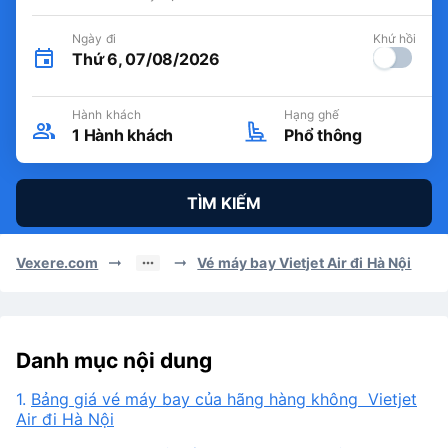
Ngày đi
Khứ hồi
Thứ 6, 07/08/2026
Hành khách
Hạng ghế
1
Hành khách
Phổ thông
TÌM KIẾM
Vexere.com
Vé máy bay Vietjet Air đi Hà Nội
Danh mục nội dung
1.
Bảng giá vé máy bay của hãng hàng không Vietjet
Air đi Hà Nội