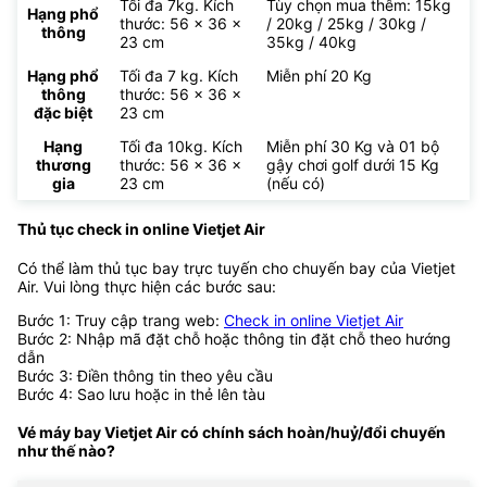
Tối đa 7kg. Kích
Tùy chọn mua thêm: 15kg
Hạng phổ
thước: 56 x 36 x
/ 20kg / 25kg / 30kg /
thông
23 cm
35kg / 40kg
Hạng phổ
Tối đa 7 kg. Kích
Miễn phí 20 Kg
thông
thước: 56 x 36 x
đặc biệt
23 cm
Hạng
Tối đa 10kg. Kích
Miễn phí 30 Kg và 01 bộ
thương
thước: 56 x 36 x
gậy chơi golf dưới 15 Kg
gia
23 cm
(nếu có)
Thủ tục check in online Vietjet Air
Có thể làm thủ tục bay trực tuyến cho chuyến bay của Vietjet
Air. Vui lòng thực hiện các bước sau:
Bước 1: Truy cập trang web:
Check in online Vietjet Air
Bước 2: Nhập mã đặt chỗ hoặc thông tin đặt chỗ theo hướng
dẫn
Bước 3: Điền thông tin theo yêu cầu
Bước 4: Sao lưu hoặc in thẻ lên tàu
Vé máy bay Vietjet Air có chính sách hoàn/huỷ/đổi chuyến
như thế nào?