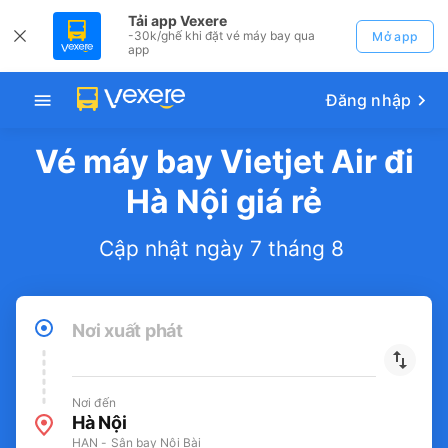
Tải app Vexere
-30k/ghế khi đặt vé máy bay qua
Mở app
app
Đăng nhập
Vé máy bay Vietjet Air đi
Hà Nội giá rẻ
Cập nhật ngày 7 tháng 8
Nơi xuất phát
Nơi đến
Hà Nội
HAN - Sân bay Nội Bài