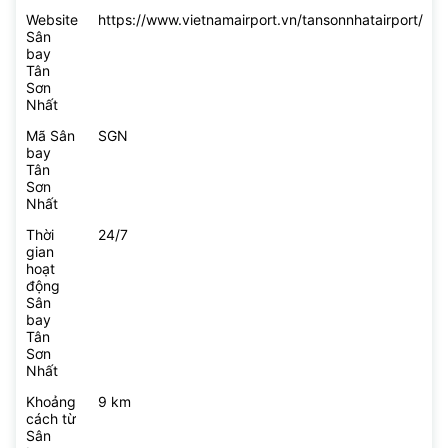
Website
https://www.vietnamairport.vn/tansonnhatairport/
Sân
bay
Tân
Sơn
Nhất
Mã Sân
SGN
bay
Tân
Sơn
Nhất
Thời
24/7
gian
hoạt
động
Sân
bay
Tân
Sơn
Nhất
Khoảng
9 km
cách từ
Sân