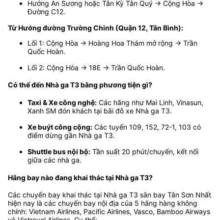
Hướng An Sương hoặc Tân Kỳ Tân Quý → Cộng Hòa →
Đường C12.
Từ Hướng đường Trường Chinh (Quận 12, Tân Bình):
Lối 1: Cộng Hòa → Hoàng Hoa Thám mở rộng → Trần
Quốc Hoàn.
Lối 2: Cộng Hòa → 18E → Trần Quốc Hoàn.
Có thể đến Nhà ga T3 bằng phương tiện gì?
Taxi & Xe công nghệ:
Các hãng như Mai Linh, Vinasun,
Xanh SM đón khách tại bãi đỗ xe Nhà ga T3.
Xe buýt công cộng:
Các tuyến 109, 152, 72-1, 103 có
điểm dừng gần Nhà ga T3.
Shuttle bus nội bộ:
Tần suất 20 phút/chuyến, kết nối
giữa các nhà ga.
Hãng bay nào đang khai thác tại Nhà ga T3?
Các chuyến bay khai thác tại Nhà ga T3 sân bay Tân Sơn Nhất
hiện nay là các chuyến bay nội địa của 5 hãng hàng không
chính: Vietnam Airlines, Pacific Airlines, Vasco, Bamboo Airways
và Vietravel Airlines. Cụ thể: