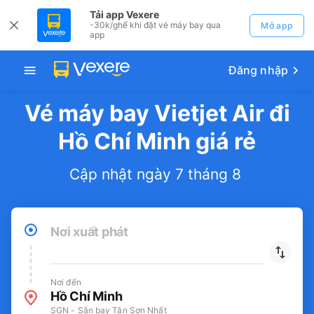
Tải app Vexere
-30k/ghế khi đặt vé máy bay qua
Mở app
app
Đăng nhập
Vé máy bay Vietjet Air đi
Hồ Chí Minh giá rẻ
Cập nhật ngày 7 tháng 8
Nơi xuất phát
Nơi đến
Hồ Chí Minh
SGN - Sân bay Tân Sơn Nhất