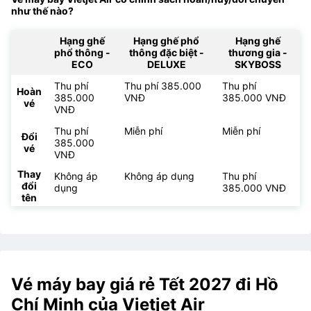
như thế nào?
Hạng ghế
Hạng ghế phổ
Hạng ghế
phổ thông -
thông đặc biệt -
thương gia -
ECO
DELUXE
SKYBOSS
Thu phí
Thu phí 385.000
Thu phí
Hoàn
385.000
VNĐ
385.000 VNĐ
vé
VNĐ
Thu phí
Miễn phí
Miễn phí
Đổi
385.000
vé
VNĐ
Thay
Không áp
Không áp dụng
Thu phí
đổi
dụng
385.000 VNĐ
tên
Vé máy bay giá rẻ Tết 2027 đi Hồ
Chí Minh của Vietjet Air