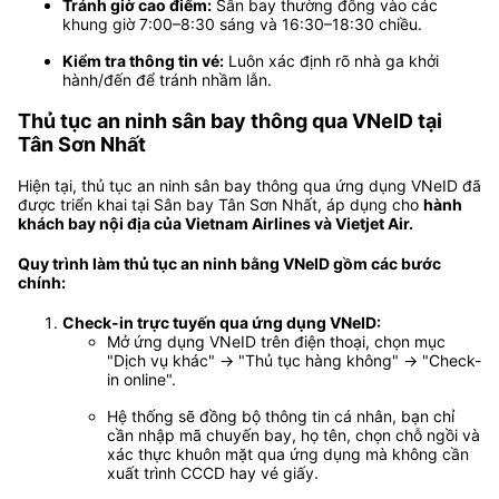
Tránh giờ cao điểm:
Sân bay thường đông vào các
khung giờ 7:00–8:30 sáng và 16:30–18:30 chiều.
Kiểm tra thông tin vé:
Luôn xác định rõ nhà ga khởi
hành/đến để tránh nhầm lẫn.
Thủ tục an ninh sân bay thông qua VNeID tại
Tân Sơn Nhất
Hiện tại, thủ tục an ninh sân bay thông qua ứng dụng VNeID đã
được triển khai tại Sân bay Tân Sơn Nhất, áp dụng cho
hành
khách bay nội địa của Vietnam Airlines và Vietjet Air.
Quy trình làm thủ tục an ninh bằng VNeID gồm các bước
chính:
Check-in trực tuyến qua ứng dụng VNeID:
Mở ứng dụng VNeID trên điện thoại, chọn mục
"Dịch vụ khác" → "Thủ tục hàng không" → "Check-
in online".
Hệ thống sẽ đồng bộ thông tin cá nhân, bạn chỉ
cần nhập mã chuyến bay, họ tên, chọn chỗ ngồi và
xác thực khuôn mặt qua ứng dụng mà không cần
xuất trình CCCD hay vé giấy.