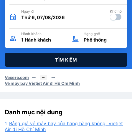
Ngày đi
Khứ hồi
Thứ 6, 07/08/2026
Hành khách
Hạng ghế
1
Hành khách
Phổ thông
TÌM KIẾM
Vexere.com
Vé máy bay Vietjet Air đi Hồ Chí Minh
Danh mục nội dung
1.
Bảng giá vé máy bay của hãng hàng không Vietjet
Air đi Hồ Chí Minh