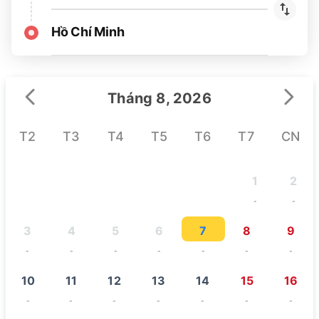
Hồ Chí Minh
Tháng 8, 2026
T2
T3
T4
T5
T6
T7
CN
1
2
-
-
3
4
5
6
7
8
9
-
-
-
-
-
-
-
10
11
12
13
14
15
16
-
-
-
-
-
-
-