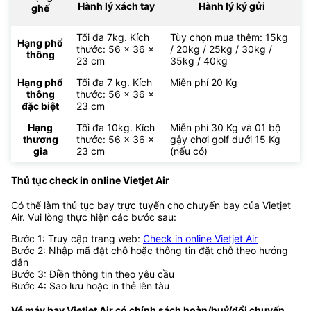
Hành lý xách tay
Hành lý ký gửi
ghế
Tối đa 7kg. Kích
Tùy chọn mua thêm: 15kg
Hạng phổ
thước: 56 x 36 x
/ 20kg / 25kg / 30kg /
thông
23 cm
35kg / 40kg
Hạng phổ
Tối đa 7 kg. Kích
Miễn phí 20 Kg
thông
thước: 56 x 36 x
đặc biệt
23 cm
Hạng
Tối đa 10kg. Kích
Miễn phí 30 Kg và 01 bộ
thương
thước: 56 x 36 x
gậy chơi golf dưới 15 Kg
gia
23 cm
(nếu có)
Thủ tục check in online Vietjet Air
Có thể làm thủ tục bay trực tuyến cho chuyến bay của Vietjet
Air. Vui lòng thực hiện các bước sau:
Bước 1: Truy cập trang web:
Check in online Vietjet Air
Bước 2: Nhập mã đặt chỗ hoặc thông tin đặt chỗ theo hướng
dẫn
Bước 3: Điền thông tin theo yêu cầu
Bước 4: Sao lưu hoặc in thẻ lên tàu
Vé máy bay Vietjet Air có chính sách hoàn/huỷ/đổi chuyến