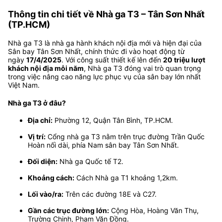
Thông tin chi tiết về Nhà ga T3 – Tân Sơn Nhất
(TP.HCM)
Nhà ga T3 là nhà ga hành khách nội địa mới và hiện đại của
Sân bay Tân Sơn Nhất, chính thức đi vào hoạt động từ
ngày
17/4/2025
. Với công suất thiết kế lên đến
20 triệu lượt
khách nội địa mỗi năm
, Nhà ga T3 đóng vai trò quan trọng
trong việc nâng cao năng lực phục vụ của sân bay lớn nhất
Việt Nam.
Nhà ga T3 ở đâu?
Địa chỉ:
Phường 12, Quận Tân Bình, TP.HCM.
Vị trí:
Cổng nhà ga T3 nằm trên trục đường Trần Quốc
Hoàn nối dài, phía Nam sân bay Tân Sơn Nhất.
Đối diện:
Nhà ga Quốc tế T2.
Khoảng cách:
Cách Nhà ga T1 khoảng 1,2km.
Lối vào/ra:
Trên các đường 18E và C27.
Gần các trục đường lớn:
Cộng Hòa, Hoàng Văn Thụ,
Trường Chinh, Phạm Văn Đồng.