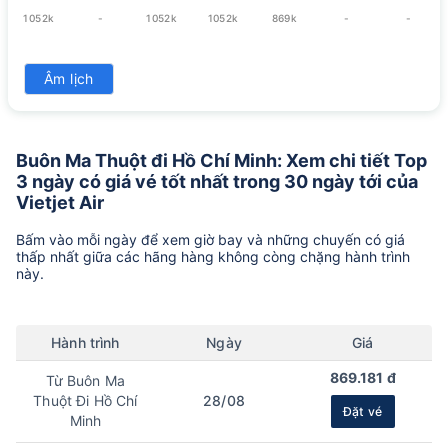
1052k
-
1052k
1052k
869k
-
-
31
Âm lịch
1052k
Buôn Ma Thuột đi Hồ Chí Minh: Xem chi tiết Top
3 ngày có giá vé tốt nhất trong 30 ngày tới của
Vietjet Air
Bấm vào mỗi ngày để xem giờ bay và những chuyến có giá
thấp nhất giữa các hãng hàng không còng chặng hành trình
này.
Hành trình
Ngày
Giá
869.181 đ
Từ Buôn Ma
Thuột Đi Hồ Chí
28/08
Đặt vé
Minh