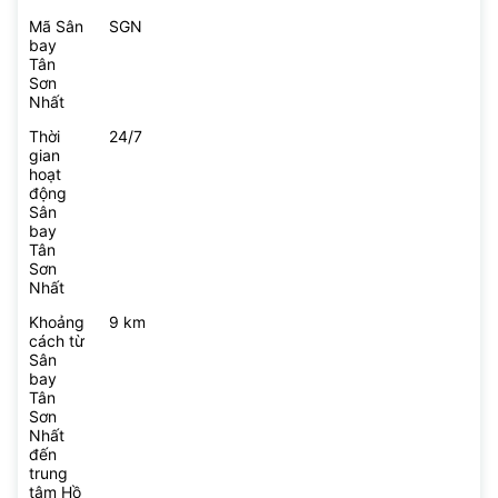
Mã Sân
SGN
bay
Tân
Sơn
Nhất
Thời
24/7
gian
hoạt
động
Sân
bay
Tân
Sơn
Nhất
Khoảng
9 km
cách từ
Sân
bay
Tân
Sơn
Nhất
đến
trung
tâm Hồ