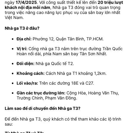
ngày
17/4/2025
. Với công suất thiết kế lên đến
20 triệu lượt
khách nội địa mỗi năm
, Nhà ga T3 đóng vai trò quan trọng
trong việc nâng cao năng lực phục vụ của sân bay lớn nhất
Việt Nam.
Nhà ga T3 ở đâu?
Địa chỉ:
Phường 12, Quận Tân Bình, TP.HCM.
Vị trí:
Cổng nhà ga T3 nằm trên trục đường Trần Quốc
Hoàn nối dài, phía Nam sân bay Tân Sơn Nhất.
Đối diện:
Nhà ga Quốc tế T2.
Khoảng cách:
Cách Nhà ga T1 khoảng 1,2km.
Lối vào/ra:
Trên các đường 18E và C27.
Gần các trục đường lớn:
Cộng Hòa, Hoàng Văn Thụ,
Trường Chinh, Phạm Văn Đồng.
Làm sao để di chuyển đến Nhà ga T3?
Để đến Nhà ga T3, quý khách có thể tham khảo các lộ trình
sau: