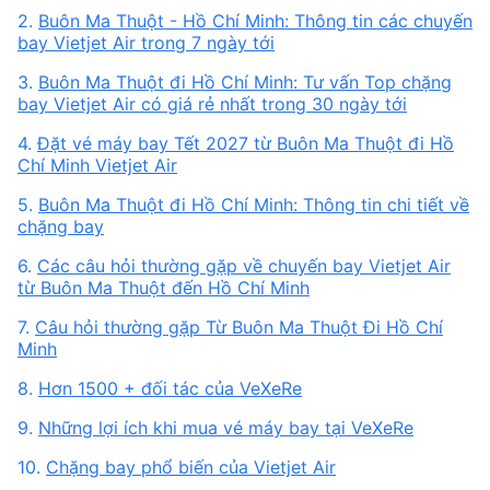
2.
Buôn Ma Thuột - Hồ Chí Minh: Thông tin các chuyến
bay Vietjet Air trong 7 ngày tới
3.
Buôn Ma Thuột đi Hồ Chí Minh: Tư vấn Top chặng
bay Vietjet Air có giá rẻ nhất trong 30 ngày tới
4.
Đặt vé máy bay Tết 2027 từ Buôn Ma Thuột đi Hồ
Chí Minh Vietjet Air
5.
Buôn Ma Thuột đi Hồ Chí Minh: Thông tin chi tiết về
chặng bay
6.
Các câu hỏi thường gặp về chuyến bay Vietjet Air
từ Buôn Ma Thuột đến Hồ Chí Minh
7.
Câu hỏi thường gặp Từ Buôn Ma Thuột Đi Hồ Chí
Minh
8.
Hơn 1500 + đối tác của VeXeRe
9.
Những lợi ích khi mua vé máy bay tại VeXeRe
10.
Chặng bay phổ biến của Vietjet Air