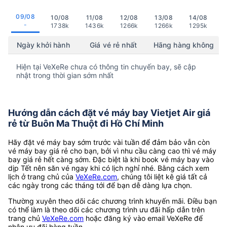
09/08
10/08
11/08
12/08
13/08
14/08
-
1738k
1436k
1266k
1266k
1295k
Ngày khởi hành
Giá vé rẻ nhất
Hãng hàng không
Hiện tại VeXeRe chưa có thông tin chuyến bay, sẽ cập
nhật trong thời gian sớm nhất
Hướng dẫn cách đặt vé máy bay Vietjet Air giá
rẻ từ Buôn Ma Thuột đi Hồ Chí Minh
Hãy đặt vé máy bay sớm trước vài tuần để đảm bảo vẫn còn
vé máy bay giá rẻ cho bạn, bởi vì nhu cầu càng cao thì vé máy
bay giá rẻ hết càng sớm. Đặc biệt là khi book vé máy bay vào
dịp Tết nên săn vé ngay khi có lịch nghỉ nhé. Bằng cách xem
lịch ở trang chủ của
VeXeRe.com
, chúng tôi liệt kê giá tất cả
các ngày trong các tháng tới để bạn dễ dàng lựa chọn.
Thường xuyên theo dõi các chương trình khuyến mãi. Điều bạn
có thể làm là theo dõi các chương trình ưu đãi hấp dẫn trên
trang chủ
VeXeRe.com
hoặc đăng ký vào email VeXeRe để
nhận ưu đãi hàng tuần.