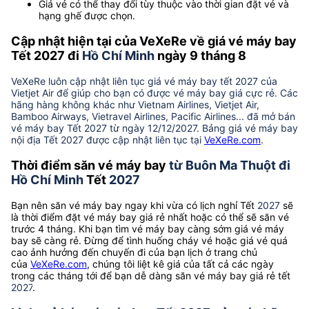
Giá vé có thể thay đổi tùy thuộc vào thời gian đặt vé và
hạng ghế được chọn.
Cập nhật hiện tại của VeXeRe về giá vé máy bay
Tết 2027 đi
Hồ Chí Minh
ngày 9 tháng 8
VeXeRe luôn cập nhật liên tục giá vé máy bay tết 2027 của
Vietjet Air để giúp cho bạn có được vé máy bay giá cực rẻ. Các
hãng hàng không khác như Vietnam Airlines, Vietjet Air,
Bamboo Airways, Vietravel Airlines, Pacific Airlines... đã mở bán
vé máy bay Tết 2027 từ ngày 12/12/2027. Bảng giá vé máy bay
nội địa Tết 2027 được cập nhật liên tục tại
VeXeRe.com
.
Thời điểm săn vé máy bay
từ Buôn Ma Thuột đi
Hồ Chí Minh
Tết
2027
Bạn nên săn vé máy bay ngay khi vừa có lịch nghỉ Tết
2027
sẽ
là thời điểm đặt vé máy bay giá rẻ nhất hoặc có thể sẽ săn vé
trước 4 tháng. Khi bạn tìm vé máy bay càng sớm giá vé máy
bay sẽ càng rẻ. Đừng để tình huống cháy vé hoặc giá vé quá
cao ảnh hưởng đến chuyến đi của bạn lịch ở trang chủ
của
VeXeRe.com
, chúng tôi liệt kê giá của tất cả các ngày
trong các tháng tới để bạn dễ dàng săn vé máy bay giá rẻ tết
2027
.