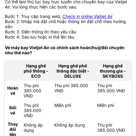
Có thể làm thủ tục bay trực tuyến cho chuyến bay của Vietjet
Air. Vui lòng thực hiện các bước sau:
Bước 1: Truy cập trang web:
Check in online Vietjet Air
Bước 2: Nhập mã đặt chỗ hoặc thông tin đặt chỗ theo hướng
dẫn
Bước 3: Điền thông tin theo yêu cầu
Bước 4: Sao lưu hoặc in thẻ lên tàu
Vé máy bay Vietjet Air có chính sách hoàn/huỷ/đổi chuyến
như thế nào?
Hạng ghế
Hạng ghế phổ
Hạng ghế
phổ thông -
thông đặc biệt -
thương gia -
ECO
DELUXE
SKYBOSS
Thu phí
Thu phí 385.000
Thu phí
Hoàn
385.000
VNĐ
385.000 VNĐ
vé
VNĐ
Thu phí
Miễn phí
Miễn phí
Đổi
385.000
vé
VNĐ
Thay
Không áp
Không áp dụng
Thu phí
đổi
dụng
385.000 VNĐ
tên