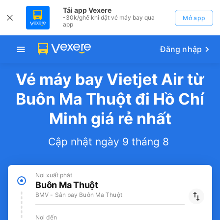
Tải app Vexere
-30k/ghế khi đặt vé máy bay qua
Mở app
app
Đăng nhập
Vé máy bay Vietjet Air từ
Buôn Ma Thuột đi Hồ Chí
Minh giá rẻ nhất
Cập nhật ngày 9 tháng 8
Nơi xuất phát
Buôn Ma Thuột
BMV - Sân bay Buôn Ma Thuột
Nơi đến