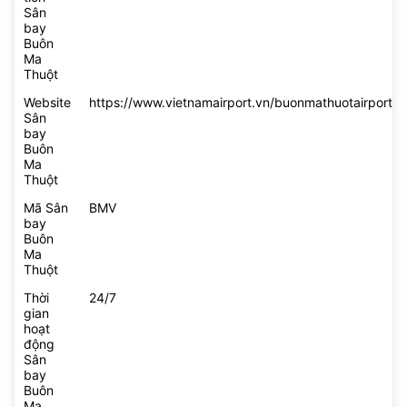
Sân
bay
Buôn
Ma
Thuột
Website
https://www.vietnamairport.vn/buonmathuotairport/
Sân
bay
Buôn
Ma
Thuột
Mã Sân
BMV
bay
Buôn
Ma
Thuột
Thời
24/7
gian
hoạt
động
Sân
bay
Buôn
Ma