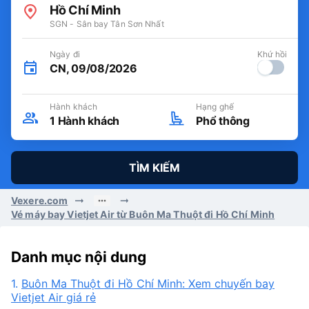
Hồ Chí Minh
SGN - Sân bay Tân Sơn Nhất
Ngày đi
Khứ hồi
CN, 09/08/2026
Hành khách
Hạng ghế
1
Hành khách
Phổ thông
TÌM KIẾM
Vexere.com
Vé máy bay Vietjet Air từ Buôn Ma Thuột đi Hồ Chí Minh
Danh mục nội dung
1.
Buôn Ma Thuột đi Hồ Chí Minh: Xem chuyến bay
Vietjet Air giá rẻ