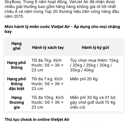
SkyBoss. Trong 6 năm hoạt động, VietJet Air đã nhận được
nhiều giải thưởng bao gồm hãng hàng không giá rẻ tốt nhất
châu Á và nằm trong Top 20 thương hiệu bền vững hàng đầu
năm 2015.
Mức hành lý miễn cước Vietjet Air - Áp dụng cho mọi chặng
bay
Hạng
Hành lý xách tay
Hành lý ký gửi
ghế
Tối đa 7kg. Kích
Tùy chọn mua thêm: 15kg
Hạng phổ
thước: 56 x 36 x
/ 20kg / 25kg / 30kg /
thông
23 cm
35kg / 40kg
Hạng phổ
Tối đa 7 kg. Kích
Miễn phí 20 Kg
thông
thước: 56 x 36 x
đặc biệt
23 cm
Hạng
Tối đa 10kg. Kích
Miễn phí 30 Kg và 01 bộ
thương
thước: 56 x 36 x
gậy chơi golf dưới 15 Kg
gia
23 cm
(nếu có)
Thủ tục check in online Vietjet Air