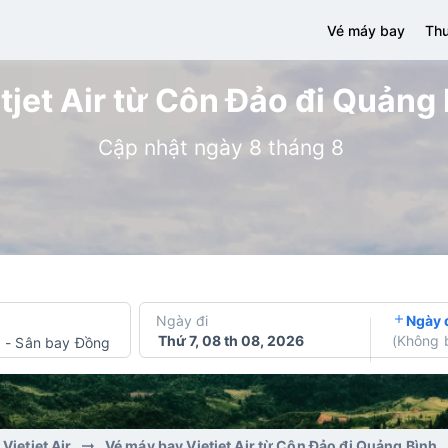
Vé máy bay
Thu
jet Air từ Côn Đảo đi Quảng 
Cập nhật ngày 8 tháng 8
Ngày đi
Ngày 
Thứ 7, 08 th 08, 2026
(
Không 
h
-
Sân bay Đồng Hới
Vietjet Air
Vé máy bay Vietjet Air từ Côn Đảo đi Quảng Bình