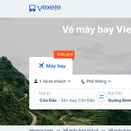
Vé máy bay Viet
-30k/ghế
Máy bay
1 Hành khách
Phổ thông
Nơi Đi
Nơi Đến
Côn Đảo
-
Sân bay Côn Đảo
Quảng Bìn
Vexere.com
Vé máy bay giá rẻ
Vé máy bay 