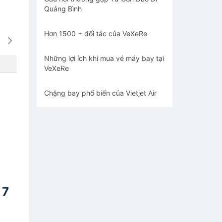
Quảng Bình
Hơn 1500 + đối tác của VeXeRe
16/08
17/08
18/08
19/08
20/0
-
-
-
-
-
Những lợi ích khi mua vé máy bay tại
VeXeRe
Chặng bay phổ biến của Vietjet Air
 7