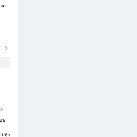
bao
16/08
17/08
18/08
19/08
20/0
-
-
-
-
-
vé
lựa
 trên