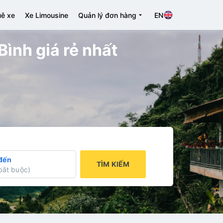
ê xe
Xe Limousine
Quản lý đơn hàng
EN
Bình giá rẻ nhất
đến
TÌM KIẾM
bắt buộc
)