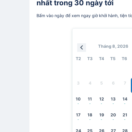
nhất trong 30 ngày tới
Bấm vào ngày để xem ngay giờ khởi hành, tiện tí
Tháng 8, 2026
T2
T3
T4
T5
T6
3
4
5
6
7
10
11
12
13
14
-
-
-
-
-
17
18
19
20
21
-
-
-
-
-
24
25
26
27
28