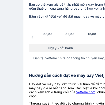
Bạn có thể xem giá vé thấp nhất mỗi ngày trong tr
gồm thuế phí của từng hãng bay phù hợp với tình 
Bấm vào nút "Đặt vé" để đặt mua ngay vé máy b
08/08
09/08
10/08
-
-
-
Ngày khởi hành
Hiện tại VeXeRe chưa có thông tin chuyến bay,
Hướng dẫn cách đặt vé máy bay Vietje
Hãy đặt vé máy bay sớm trước vài tuần để đảm bả
máy bay giá rẻ hết càng sớm. Đặc biệt là khi boo
cách xem lịch ở trang chủ của
VeXeRe.com
, chún
chọn.
Thường xuyên theo dõi các chương trình khuyến m