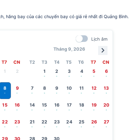
ch, hãng bay của các chuyến bay có giá rẻ nhất đi Quảng Bình.
Lịch âm
Tháng 9, 2026
T7
CN
T2
T3
T4
T5
T6
T7
CN
1
2
1
2
3
4
5
6
-
-
-
-
-
-
8
9
7
8
9
10
11
12
13
-
-
-
-
-
-
-
-
-
15
16
14
15
16
17
18
19
20
-
-
-
-
-
-
-
-
-
22
23
21
22
23
24
25
26
27
-
-
-
-
-
-
-
-
-
29
30
28
29
30