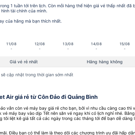
ong 1 tuần tới trên lịch. Còn mỗi hàng thể hiện giá vé thấp nhất đã 
hình tài chính của mình.
ay của hãng mà bạn thích nhất.
11/08
12/08
13/08
14/08
15/08
-
-
-
-
-
Giá vé rẻ nhất
Hãng hàng không
 sẽ cập nhật trong thời gian sớm nhất
t Air giá rẻ từ Côn Đảo đi Quảng Bình
o vẫn còn vé máy bay giá rẻ cho bạn, bởi vì nhu cầu càng cao thì 
k vé máy bay vào dịp Tết nên săn vé ngay khi có lịch nghỉ nhé. Bằng
g tôi liệt kê giá tất cả các ngày trong các tháng tới để bạn dễ dàng 
ãi. Điều bạn có thể làm là theo dõi các chương trình ưu đãi hấp dẫn