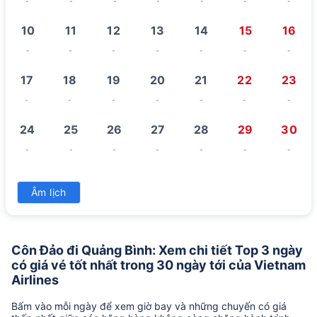
-
-
-
-
-
-
-
10
11
12
13
14
15
16
-
-
-
-
-
-
-
17
18
19
20
21
22
23
-
-
-
-
-
-
-
24
25
26
27
28
29
30
-
-
-
-
-
-
-
31
Âm lịch
-
Côn Đảo đi Quảng Bình: Xem chi tiết Top 3 ngày
có giá vé tốt nhất trong 30 ngày tới của Vietnam
Airlines
Bấm vào mỗi ngày để xem giờ bay và những chuyến có giá