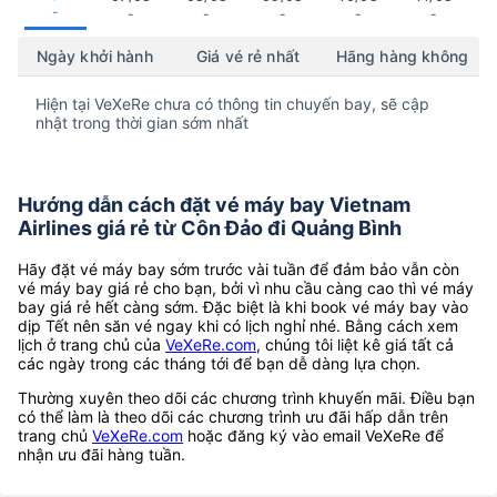
-
-
-
-
-
-
Ngày khởi hành
Giá vé rẻ nhất
Hãng hàng không
Hiện tại VeXeRe chưa có thông tin chuyến bay, sẽ cập
nhật trong thời gian sớm nhất
Hướng dẫn cách đặt vé máy bay Vietnam
Airlines giá rẻ từ Côn Đảo đi Quảng Bình
Hãy đặt vé máy bay sớm trước vài tuần để đảm bảo vẫn còn
vé máy bay giá rẻ cho bạn, bởi vì nhu cầu càng cao thì vé máy
bay giá rẻ hết càng sớm. Đặc biệt là khi book vé máy bay vào
dịp Tết nên săn vé ngay khi có lịch nghỉ nhé. Bằng cách xem
lịch ở trang chủ của
VeXeRe.com
, chúng tôi liệt kê giá tất cả
các ngày trong các tháng tới để bạn dễ dàng lựa chọn.
Thường xuyên theo dõi các chương trình khuyến mãi. Điều bạn
có thể làm là theo dõi các chương trình ưu đãi hấp dẫn trên
trang chủ
VeXeRe.com
hoặc đăng ký vào email VeXeRe để
nhận ưu đãi hàng tuần.