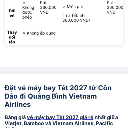
✗
Phí
Phí
✓ Miễn phí
Không
360.000
360.000
Đổi
được
VNĐ
VNĐ
(Trừ Tết: phí
vé
phép
360.000 VNĐ)
Thay
✗ Không áp dụng
đổi
tên
Đặt vé máy bay Tết 2027 từ Côn
Đảo đi Quảng Bình Vietnam
Airlines
Bảng giá
vé máy bay Tết 2027 giá rẻ
nhất giữa
Vietjet, Bamboo và Vietnam Airlines, Pacific