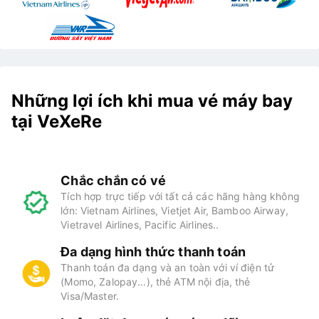
Những lợi ích khi mua vé máy bay
tại VeXeRe
Chắc chắn có vé
Tích hợp trực tiếp với tất cả các hãng hàng không
lớn: Vietnam Airlines, Vietjet Air, Bamboo Airway,
Vietravel Airlines, Pacific Airlines..
Đa dạng hình thức thanh toán
Thanh toán đa dạng và an toàn với ví điện tử
(Momo, Zalopay...), thẻ ATM nội địa, thẻ
Visa/Master.