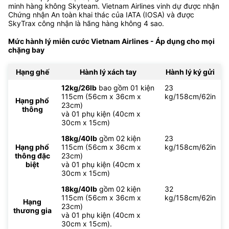
minh hàng không Skyteam. Vietnam Airlines vinh dự được nhận
Chứng nhận An toàn khai thác của IATA (IOSA) và được
SkyTrax công nhận là hãng hàng không 4 sao.
Mức hành lý miễn cước Vietnam Airlines - Áp dụng cho mọi
chặng bay
Hạng ghế
Hành lý xách tay
Hành lý ký gửi
12kg/26lb
bao gồm 01 kiện
23
115cm (56cm x 36cm x
kg/158cm/62in
Hạng phổ
23cm)
thông
và 01 phụ kiện (40cm x
30cm x 15cm)
18kg/40lb
gồm 02 kiện
23
Hạng phổ
115cm (56cm x 36cm x
kg/158cm/62in
thông đặc
23cm)
biệt
và 01 phụ kiện (40cm x
30cm x 15cm)
18kg/40lb
gồm 02 kiện
32
115cm (56cm x 36cm x
kg/158cm/62in
Hạng
23cm)
thương gia
và 01 phụ kiện (40cm x
30cm x 15cm).