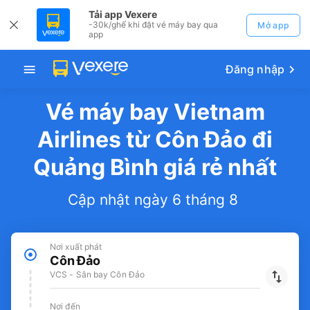
Tải app Vexere
-30k/ghế khi đặt vé máy bay qua
Mở app
app
Đăng nhập
Vé máy bay Vietnam
Airlines từ Côn Đảo đi
Quảng Bình giá rẻ nhất
Cập nhật ngày 6 tháng 8
Nơi xuất phát
Côn Đảo
VCS - Sân bay Côn Đảo
Nơi đến