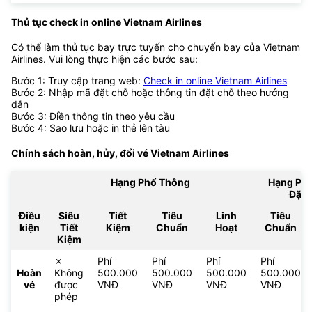
Thủ tục check in online Vietnam Airlines
Có thể làm thủ tục bay trực tuyến cho chuyến bay của Vietnam
Airlines. Vui lòng thực hiện các bước sau:
Bước 1: Truy cập trang web:
Check in online Vietnam Airlines
Bước 2: Nhập mã đặt chỗ hoặc thông tin đặt chỗ theo hướng
dẫn
Bước 3: Điền thông tin theo yêu cầu
Bước 4: Sao lưu hoặc in thẻ lên tàu
Chính sách hoàn, hủy, đổi vé
Vietnam Airlines
Hạng Phổ Thông
Hạng Ph
Đặc 
Điều
Siêu
Tiết
Tiêu
Linh
Tiêu
kiện
Tiết
Kiệm
Chuẩn
Hoạt
Chuẩn
Kiệm
✗
Phí
Phí
Phí
Phí
Hoàn
Không
500.000
500.000
500.000
500.000
vé
được
VNĐ
VNĐ
VNĐ
VNĐ
phép