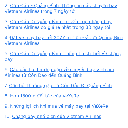
2.
Côn Đảo - Quảng Bình: Thông tin các chuyến bay
Vietnam Airlines trong 7 ngày tới
3.
Côn Đảo đi Quảng Bình: Tư vấn Top chặng bay
Vietnam Airlines có giá rẻ nhất trong 30 ngày tới
4.
Đặt vé máy bay Tết 2027 từ Côn Đảo đi Quảng Bình
Vietnam Airlines
5.
Côn Đảo đi Quảng Bình: Thông tin chi tiết về chặng
bay
6.
Các câu hỏi thường gặp về chuyến bay Vietnam
Airlines từ Côn Đảo đến Quảng Bình
7.
Câu hỏi thường gặp Từ Côn Đảo Đi Quảng Bình
8.
Hơn 1500 + đối tác của VeXeRe
9.
Những lợi ích khi mua vé máy bay tại VeXeRe
10.
Chặng bay phổ biến của Vietnam Airlines