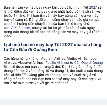
Bạn nên săn vé máy bay ngay khi vừa có lịch nghỉ Tết
2027
sẽ
là thời điểm đặt vé máy bay giá rẻ nhất hoặc có thể sẽ săn vé
trước 4 tháng. Khi bạn tìm vé máy bay càng sớm giá vé máy
bay sẽ càng rẻ. Đừng để tình huống cháy vé hoặc giá vé quá
cao ảnh hưởng đến chuyến đi của bạn lịch ở trang chủ
của
VeXeRe.com
, chúng tôi liệt kê giá của tất cả các ngày
trong các tháng tới để bạn dễ dàng săn vé máy bay giá rẻ tết
2027
.
Lịch mở bán vé máy bay Tết 2027 của các hãng
từ Côn Đảo đi Quảng Bình
Các hãng hàng không (Vietnam Airlines, Vietjet Air, Bamboo
Airways, Vietravel Airlines,
Pacific Airlines)
từ
Côn Đảo
đi
Quảng
Bình
sẽ được mở bán vé trong 3 đợt. Đợt 1 từ giữa tháng 9 đến
tháng 10, đợt 2 vào tháng 10 và tháng 11, đợt cuối là các tháng
còn lại đến Tết. Càng gần về các đợt bán vé cuối thì giá vé
càng mắc tốt hơn hết bạn nên săn vé máy bay từ các đợt 1 và
đợt 2 để mua được vé với giá rẻ nhất nhé.