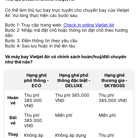
Có thể làm thủ tục bay trực tuyến cho chuyến bay của Vietjet
Air. Vui lòng thực hiện các bước sau:
Bước 1: Truy cập trang web:
Check in online Vietjet Air
Bước 2: Nhập mã đặt chỗ hoặc thông tin đặt chỗ theo hướng
dẫn
Bước 3: Điền thông tin theo yêu cầu
Bước 4: Sao lưu hoặc in thẻ lên tàu
Vé máy bay Vietjet Air có chính sách hoàn/huỷ/đổi chuyến
như thế nào?
Hạng ghế
Hạng ghế phổ
Hạng ghế
phổ thông -
thông đặc biệt -
thương gia -
ECO
DELUXE
SKYBOSS
Thu phí
Thu phí 385.000
Thu phí
Hoàn
385.000
VNĐ
385.000 VNĐ
vé
VNĐ
Thu phí
Miễn phí
Miễn phí
Đổi
385.000
vé
VNĐ
Thay
Không áp
Không áp dụng
Thu phí