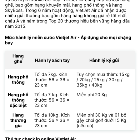
ghế, bao gồm hạng khuyến mãi, hạng phổ thông và hạng
SkyBoss. Trong 6 năm hoạt động, VietJet Air đã nhận được
nhiều giải thưởng bao gồm hãng hàng không giá rẻ tốt nhất
châu Á và nằm trong Top 20 thương hiệu bền vững hàng đầu
năm 2015.
Mức hành lý miễn cước Vietjet Air - Áp dụng cho mọi chặng
bay
Hạng
Hành lý xách tay
Hành lý ký gửi
ghế
Tối đa 7kg. Kích
Tùy chọn mua thêm: 15kg
Hạng phổ
thước: 56 x 36 x
/ 20kg / 25kg / 30kg /
thông
23 cm
35kg / 40kg
Hạng phổ
Tối đa 7 kg. Kích
Miễn phí 20 Kg
thông
thước: 56 x 36 x
đặc biệt
23 cm
Hạng
Tối đa 10kg. Kích
Miễn phí 30 Kg và 01 bộ
thương
thước: 56 x 36 x
gậy chơi golf dưới 15 Kg
gia
23 cm
(nếu có)
Thủ tục check in online Vietjet Air