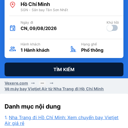
Hồ Chí Minh
SGN - Sân bay Tân Sơn Nhất
Ngày đi
Khứ hồi
CN, 09/08/2026
Hành khách
Hạng ghế
1
Hành khách
Phổ thông
TÌM KIẾM
Vexere.com
Vé máy bay Vietjet Air từ Nha Trang đi Hồ Chí Minh
Danh mục nội dung
1.
Nha Trang đi Hồ Chí Minh: Xem chuyến bay Vietjet
Air giá rẻ