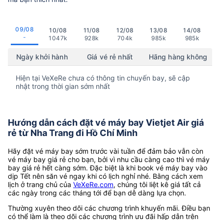
09/08
10/08
11/08
12/08
13/08
14/08
-
1047k
928k
704k
985k
985k
Ngày khởi hành
Giá vé rẻ nhất
Hãng hàng không
Hiện tại VeXeRe chưa có thông tin chuyến bay, sẽ cập
nhật trong thời gian sớm nhất
Hướng dẫn cách đặt vé máy bay Vietjet Air giá
rẻ từ Nha Trang đi Hồ Chí Minh
Hãy đặt vé máy bay sớm trước vài tuần để đảm bảo vẫn còn
vé máy bay giá rẻ cho bạn, bởi vì nhu cầu càng cao thì vé máy
bay giá rẻ hết càng sớm. Đặc biệt là khi book vé máy bay vào
dịp Tết nên săn vé ngay khi có lịch nghỉ nhé. Bằng cách xem
lịch ở trang chủ của
VeXeRe.com
, chúng tôi liệt kê giá tất cả
các ngày trong các tháng tới để bạn dễ dàng lựa chọn.
Thường xuyên theo dõi các chương trình khuyến mãi. Điều bạn
có thể làm là theo dõi các chương trình ưu đãi hấp dẫn trên