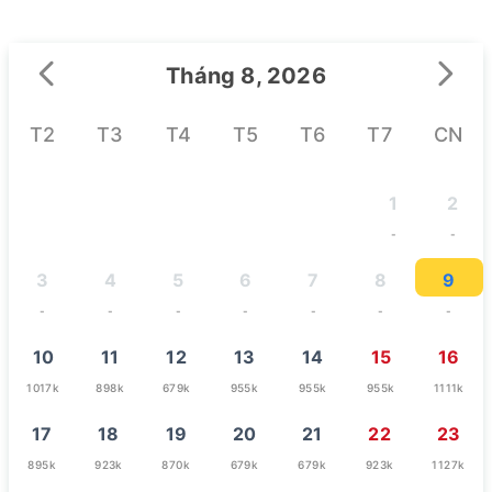
Tháng 8, 2026
T2
T3
T4
T5
T6
T7
CN
1
2
-
-
3
4
5
6
7
8
9
-
-
-
-
-
-
-
10
11
12
13
14
15
16
1017k
898k
679k
955k
955k
955k
1111k
17
18
19
20
21
22
23
895k
923k
870k
679k
679k
923k
1127k