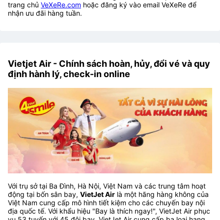
trang chủ
VeXeRe.com
hoặc đăng ký vào email VeXeRe để
nhận ưu đãi hàng tuần.
Vietjet Air - Chính sách hoàn, hủy, đổi vé và quy
định hành lý, check-in online
Với trụ sở tại Ba Đình, Hà Nội, Việt Nam và các trung tâm hoạt
động tại bốn sân bay,
VietJet Air
là một hãng hàng không của
Việt Nam cung cấp mô hình tiết kiệm cho các chuyến bay nội
địa quốc tế. Với khẩu hiệu "Bay là thích ngay!", VietJet Air phục
vụ 53 tuyến với 45 đội bay. VietJet Air cung cấp ba loại hạng