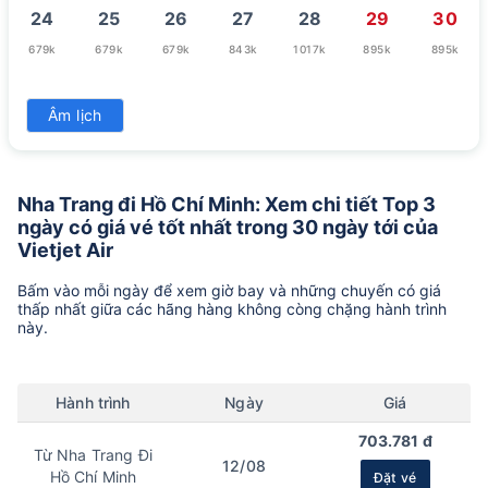
24
25
26
27
28
29
30
679k
679k
679k
843k
1017k
895k
895k
31
Âm lịch
1381k
Nha Trang đi Hồ Chí Minh: Xem chi tiết Top 3
ngày có giá vé tốt nhất trong 30 ngày tới của
Vietjet Air
Bấm vào mỗi ngày để xem giờ bay và những chuyến có giá
thấp nhất giữa các hãng hàng không còng chặng hành trình
này.
Hành trình
Ngày
Giá
703.781 đ
Từ Nha Trang Đi
12/08
Hồ Chí Minh
Đặt vé