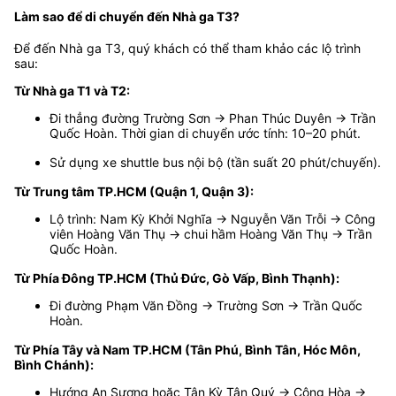
Làm sao để di chuyển đến Nhà ga T3?
Để đến Nhà ga T3, quý khách có thể tham khảo các lộ trình
sau:
Từ Nhà ga T1 và T2:
Đi thẳng đường Trường Sơn → Phan Thúc Duyên → Trần
Quốc Hoàn. Thời gian di chuyển ước tính: 10–20 phút.
Sử dụng xe shuttle bus nội bộ (tần suất 20 phút/chuyến).
Từ Trung tâm TP.HCM (Quận 1, Quận 3):
Lộ trình: Nam Kỳ Khởi Nghĩa → Nguyễn Văn Trỗi → Công
viên Hoàng Văn Thụ → chui hầm Hoàng Văn Thụ → Trần
Quốc Hoàn.
Từ Phía Đông TP.HCM (Thủ Đức, Gò Vấp, Bình Thạnh):
Đi đường Phạm Văn Đồng → Trường Sơn → Trần Quốc
Hoàn.
Từ Phía Tây và Nam TP.HCM (Tân Phú, Bình Tân, Hóc Môn,
Bình Chánh):
Hướng An Sương hoặc Tân Kỳ Tân Quý → Cộng Hòa →