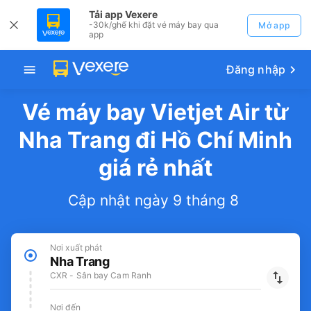
Tải app Vexere
-30k/ghế khi đặt vé máy bay qua
Mở app
app
Đăng nhập
Vé máy bay Vietjet Air từ
Nha Trang đi Hồ Chí Minh
giá rẻ nhất
Cập nhật ngày 9 tháng 8
Nơi xuất phát
Nha Trang
CXR - Sân bay Cam Ranh
Nơi đến