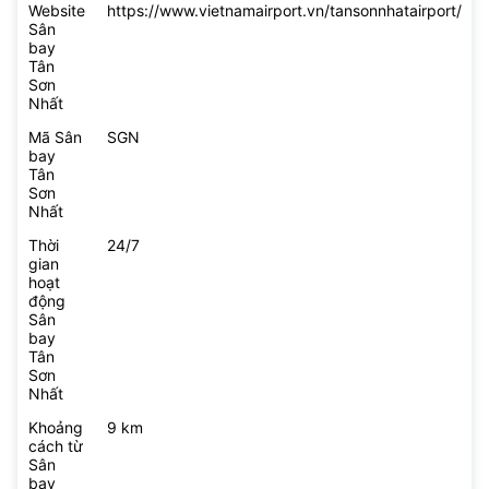
Website
https://www.vietnamairport.vn/tansonnhatairport/
Sân
bay
Tân
Sơn
Nhất
Mã Sân
SGN
bay
Tân
Sơn
Nhất
Thời
24/7
gian
hoạt
động
Sân
bay
Tân
Sơn
Nhất
Khoảng
9 km
cách từ
Sân
bay