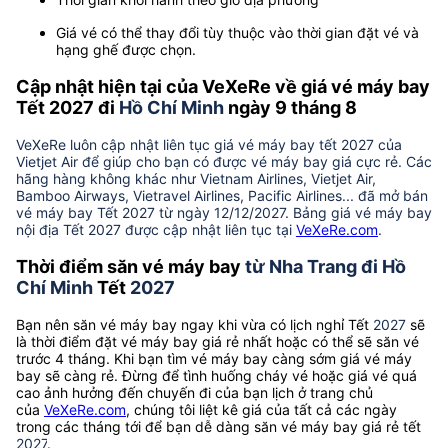
Giá vé có thể thay đổi tùy thuộc vào thời gian đặt vé và
hạng ghế được chọn.
Cập nhật hiện tại của VeXeRe về giá vé máy bay
Tết 2027 đi
Hồ Chí Minh
ngày 9 tháng 8
VeXeRe luôn cập nhật liên tục giá vé máy bay tết 2027 của
Vietjet Air để giúp cho bạn có được vé máy bay giá cực rẻ. Các
hãng hàng không khác như Vietnam Airlines, Vietjet Air,
Bamboo Airways, Vietravel Airlines, Pacific Airlines... đã mở bán
vé máy bay Tết 2027 từ ngày 12/12/2027. Bảng giá vé máy bay
nội địa Tết 2027 được cập nhật liên tục tại
VeXeRe.com
.
Thời điểm săn vé máy bay
từ Nha Trang đi Hồ
Chí Minh
Tết
2027
Bạn nên săn vé máy bay ngay khi vừa có lịch nghỉ Tết
2027
sẽ
là thời điểm đặt vé máy bay giá rẻ nhất hoặc có thể sẽ săn vé
trước 4 tháng. Khi bạn tìm vé máy bay càng sớm giá vé máy
bay sẽ càng rẻ. Đừng để tình huống cháy vé hoặc giá vé quá
cao ảnh hưởng đến chuyến đi của bạn lịch ở trang chủ
của
VeXeRe.com
, chúng tôi liệt kê giá của tất cả các ngày
trong các tháng tới để bạn dễ dàng săn vé máy bay giá rẻ tết
2027
.