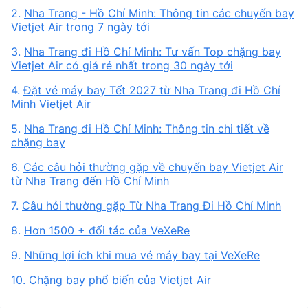
2.
Nha Trang - Hồ Chí Minh: Thông tin các chuyến bay
Vietjet Air trong 7 ngày tới
3.
Nha Trang đi Hồ Chí Minh: Tư vấn Top chặng bay
Vietjet Air có giá rẻ nhất trong 30 ngày tới
4.
Đặt vé máy bay Tết 2027 từ Nha Trang đi Hồ Chí
Minh Vietjet Air
5.
Nha Trang đi Hồ Chí Minh: Thông tin chi tiết về
chặng bay
6.
Các câu hỏi thường gặp về chuyến bay Vietjet Air
từ Nha Trang đến Hồ Chí Minh
7.
Câu hỏi thường gặp Từ Nha Trang Đi Hồ Chí Minh
8.
Hơn 1500 + đối tác của VeXeRe
9.
Những lợi ích khi mua vé máy bay tại VeXeRe
10.
Chặng bay phổ biến của Vietjet Air