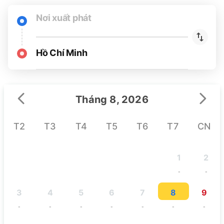
Nơi xuất phát
Hồ Chí Minh
Tháng 8, 2026
T2
T3
T4
T5
T6
T7
CN
1
2
-
-
3
4
5
6
7
8
9
-
-
-
-
-
-
-