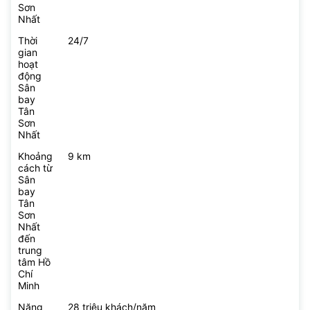
Sơn
Nhất
Thời
24/7
gian
hoạt
động
Sân
bay
Tân
Sơn
Nhất
Khoảng
9 km
cách từ
Sân
bay
Tân
Sơn
Nhất
đến
trung
tâm Hồ
Chí
Minh
Năng
28 triệu khách/năm