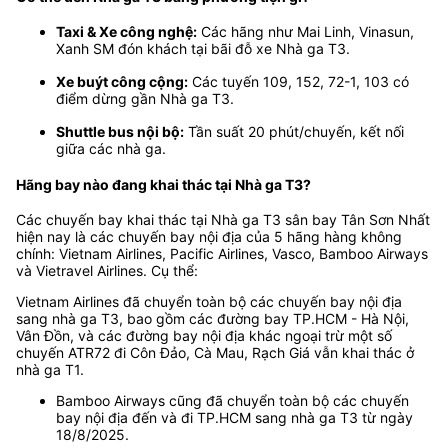
Taxi & Xe công nghệ:
Các hãng như Mai Linh, Vinasun,
Xanh SM đón khách tại bãi đỗ xe Nhà ga T3.
Xe buýt công cộng:
Các tuyến 109, 152, 72-1, 103 có
điểm dừng gần Nhà ga T3.
Shuttle bus nội bộ:
Tần suất 20 phút/chuyến, kết nối
giữa các nhà ga.
Hãng bay nào đang khai thác tại Nhà ga T3?
Các chuyến bay khai thác tại Nhà ga T3 sân bay Tân Sơn Nhất
hiện nay là các chuyến bay nội địa của 5 hãng hàng không
chính: Vietnam Airlines, Pacific Airlines, Vasco, Bamboo Airways
và Vietravel Airlines. Cụ thể:
Vietnam Airlines đã chuyển toàn bộ các chuyến bay nội địa
sang nhà ga T3, bao gồm các đường bay TP.HCM - Hà Nội,
Vân Đồn, và các đường bay nội địa khác ngoại trừ một số
chuyến ATR72 đi Côn Đảo, Cà Mau, Rạch Giá vẫn khai thác ở
nhà ga T1.
Bamboo Airways cũng đã chuyển toàn bộ các chuyến
bay nội địa đến và đi TP.HCM sang nhà ga T3 từ ngày
18/8/2025.