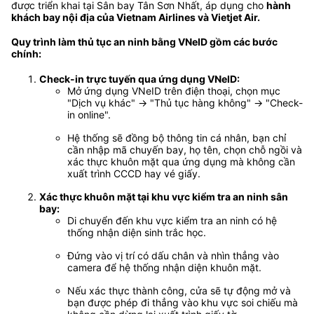
được triển khai tại Sân bay Tân Sơn Nhất, áp dụng cho
hành
khách bay nội địa của Vietnam Airlines và Vietjet Air.
Quy trình làm thủ tục an ninh bằng VNeID gồm các bước
chính:
Check-in trực tuyến qua ứng dụng VNeID:
Mở ứng dụng VNeID trên điện thoại, chọn mục
"Dịch vụ khác" → "Thủ tục hàng không" → "Check-
in online".
Hệ thống sẽ đồng bộ thông tin cá nhân, bạn chỉ
cần nhập mã chuyến bay, họ tên, chọn chỗ ngồi và
xác thực khuôn mặt qua ứng dụng mà không cần
xuất trình CCCD hay vé giấy.
Xác thực khuôn mặt tại khu vực kiểm tra an ninh sân
bay:
Di chuyển đến khu vực kiểm tra an ninh có hệ
thống nhận diện sinh trắc học.
Đứng vào vị trí có dấu chân và nhìn thẳng vào
camera để hệ thống nhận diện khuôn mặt.
Nếu xác thực thành công, cửa sẽ tự động mở và
bạn được phép đi thẳng vào khu vực soi chiếu mà