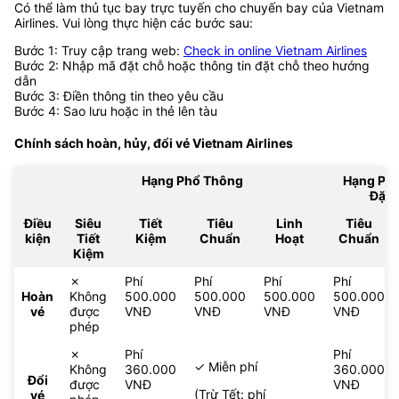
Có thể làm thủ tục bay trực tuyến cho chuyến bay của Vietnam
Airlines. Vui lòng thực hiện các bước sau:
Bước 1: Truy cập trang web:
Check in online Vietnam Airlines
Bước 2: Nhập mã đặt chỗ hoặc thông tin đặt chỗ theo hướng
dẫn
Bước 3: Điền thông tin theo yêu cầu
Bước 4: Sao lưu hoặc in thẻ lên tàu
Chính sách hoàn, hủy, đổi vé
Vietnam Airlines
Hạng Phổ Thông
Hạng Ph
Đặc 
Điều
Siêu
Tiết
Tiêu
Linh
Tiêu
kiện
Tiết
Kiệm
Chuẩn
Hoạt
Chuẩn
Kiệm
✗
Phí
Phí
Phí
Phí
Hoàn
Không
500.000
500.000
500.000
500.000
vé
được
VNĐ
VNĐ
VNĐ
VNĐ
phép
✗
Phí
Phí
✓ Miễn phí
Không
360.000
360.000
Đổi
được
VNĐ
VNĐ
(Trừ Tết: phí
vé