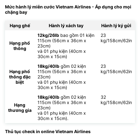
Mức hành lý miễn cước Vietnam Airlines - Áp dụng cho mọi
chặng bay
Hạng ghế
Hành lý xách tay
Hành lý ký gửi
12kg/26lb
bao gồm 01 kiện
23
115cm (56cm x 36cm x
kg/158cm/62in
Hạng phổ
23cm)
thông
và 01 phụ kiện (40cm x
30cm x 15cm)
18kg/40lb
gồm 02 kiện
23
Hạng phổ
115cm (56cm x 36cm x
kg/158cm/62in
thông đặc
23cm)
biệt
và 01 phụ kiện (40cm x
30cm x 15cm)
18kg/40lb
gồm 02 kiện
32
115cm (56cm x 36cm x
kg/158cm/62in
Hạng
23cm)
thương gia
và 01 phụ kiện (40cm x
30cm x 15cm).
Thủ tục check in online Vietnam Airlines