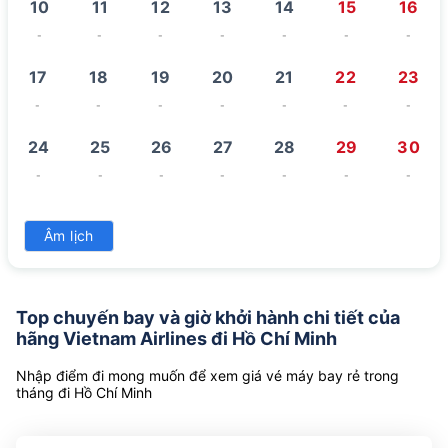
10
11
12
13
14
15
16
-
-
-
-
-
-
-
17
18
19
20
21
22
23
-
-
-
-
-
-
-
24
25
26
27
28
29
30
-
-
-
-
-
-
-
31
Âm lịch
-
Top chuyến bay và giờ khởi hành chi tiết của
hãng Vietnam Airlines đi Hồ Chí Minh
Nhập điểm đi mong muốn để xem giá vé máy bay rẻ trong
tháng đi Hồ Chí Minh