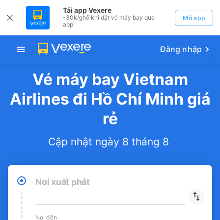
Tải app Vexere
-30k/ghế khi đặt vé máy bay qua
Mở app
app
Đăng nhập
Vé máy bay Vietnam
Airlines đi Hồ Chí Minh giá
rẻ
Cập nhật ngày 8 tháng 8
Nơi xuất phát
Nơi đến