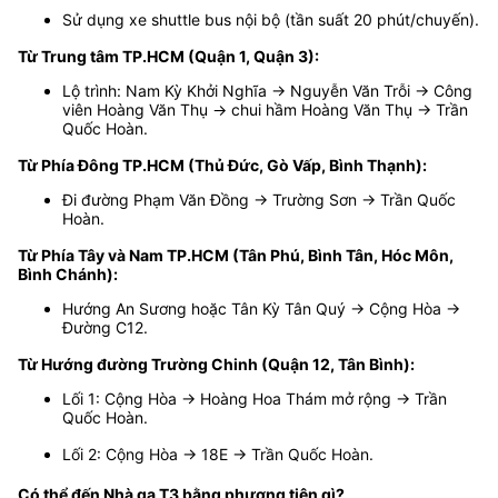
Sử dụng xe shuttle bus nội bộ (tần suất 20 phút/chuyến).
Từ Trung tâm TP.HCM (Quận 1, Quận 3):
Lộ trình: Nam Kỳ Khởi Nghĩa → Nguyễn Văn Trỗi → Công
viên Hoàng Văn Thụ → chui hầm Hoàng Văn Thụ → Trần
Quốc Hoàn.
Từ Phía Đông TP.HCM (Thủ Đức, Gò Vấp, Bình Thạnh):
Đi đường Phạm Văn Đồng → Trường Sơn → Trần Quốc
Hoàn.
Từ Phía Tây và Nam TP.HCM (Tân Phú, Bình Tân, Hóc Môn,
Bình Chánh):
Hướng An Sương hoặc Tân Kỳ Tân Quý → Cộng Hòa →
Đường C12.
Từ Hướng đường Trường Chinh (Quận 12, Tân Bình):
Lối 1: Cộng Hòa → Hoàng Hoa Thám mở rộng → Trần
Quốc Hoàn.
Lối 2: Cộng Hòa → 18E → Trần Quốc Hoàn.
Có thể đến Nhà ga T3 bằng phương tiện gì?