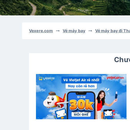
Vexere.com
Vé máy bay
Vé máy bay đi T
Chươ