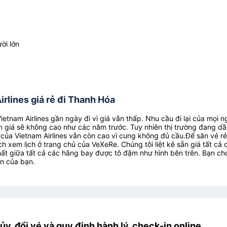
ời lớn
rlines giá rẻ đi Thanh Hóa
etnam Airlines gần ngày đi vì giá vẫn thấp. Nhu cầu đi lại của mọi n
 giá sẽ không cao như các năm trước. Tuy nhiên thị trường đang dầ
 của Vietnam Airlines vẫn còn cao vì cung không đủ cầu.Để săn vé rẻ
h xem lịch ở trang chủ của VeXeRe. Chúng tôi liệt kê sẵn giá tất cả 
ất giữa tất cả các hãng bay được tô đậm như hình bên trên. Bạn ch
ển của bạn.
ủy, đổi vé và quy định hành lý, check-in online