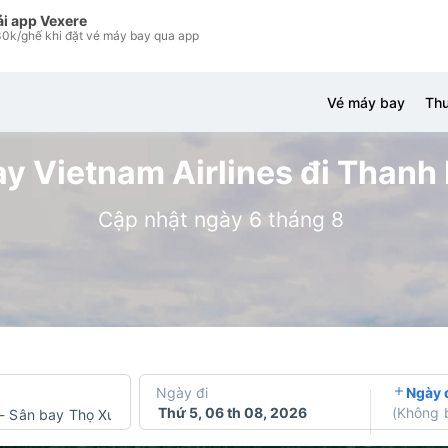
ải app Vexere
0k/ghế khi đặt vé máy bay qua app
Vé máy bay
Thu
y Vietnam Airlines đi Thanh 
Cập nhật ngày 6 tháng 8
Ngày đi
Ngày 
Thứ 5, 06 th 08, 2026
(
Không 
-
Sân bay Thọ Xuân