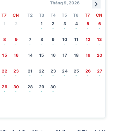
Tháng 9, 2026
T7
CN
T2
T3
T4
T5
T6
T7
CN
1
2
1
2
3
4
5
6
-
-
-
-
-
-
8
9
7
8
9
10
11
12
13
-
-
-
-
-
-
-
-
-
15
16
14
15
16
17
18
19
20
-
-
-
-
-
-
-
-
-
22
23
21
22
23
24
25
26
27
-
-
-
-
-
-
-
-
-
29
30
28
29
30
-
-
-
-
-