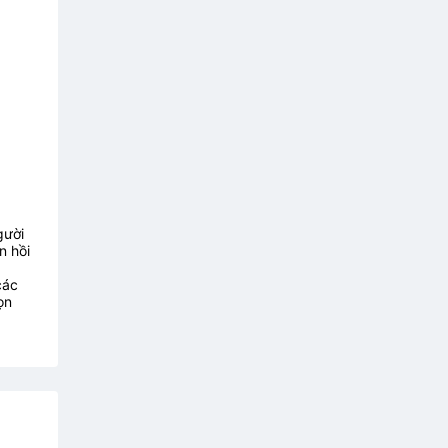
gười
n hồi
các
ọn