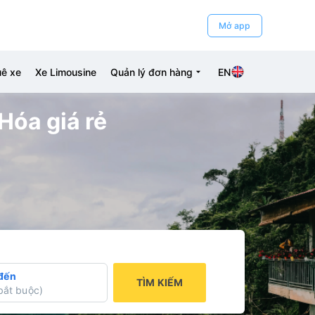
Mở app
ê xe
Xe Limousine
Quản lý đơn hàng
EN
Hóa giá rẻ
đến
TÌM KIẾM
bắt buộc
)