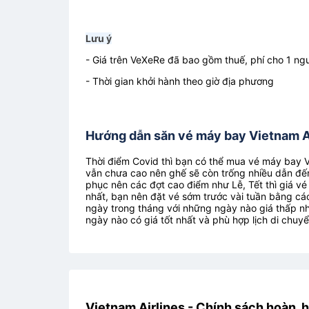
Lưu ý
- Giá trên VeXeRe đã bao gồm thuế, phí cho 1 ngư
- Thời gian khởi hành theo giờ địa phương
Hướng dẫn săn vé máy bay Vietnam Ai
Thời điểm Covid thì bạn có thể mua vé máy bay Vi
vẫn chưa cao nên ghế sẽ còn trống nhiều dẫn đến
phục nên các đợt cao điểm như Lễ, Tết thì giá vé
nhất, bạn nên đặt vé sớm trước vài tuần bằng các
ngày trong tháng với những ngày nào giá thấp nh
ngày nào có giá tốt nhất và phù hợp lịch di chuy
Vietnam Airlines - Chính sách hoàn, h