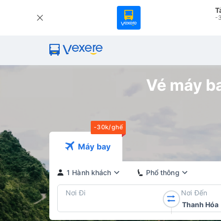
T
-3
Vé máy ba
-30k/ghế
Máy bay
1 Hành khách
Phổ thông
Nơi Đi
Nơi Đến
Thanh Hóa