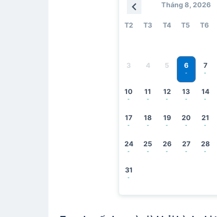
Tháng 8, 2026
T2
T3
T4
T5
T6
6
3
4
5
7
-
-
10
11
12
13
14
-
-
-
-
-
17
18
19
20
21
-
-
-
-
-
24
25
26
27
28
-
-
-
-
-
31
-