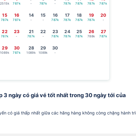
2515k
787k
-
787k
-
787k
787k
787k
787k
15
16
14
15
16
17
18
19
20
787k
787k
-
-
787k
787k
787k
787k
-
22
23
21
22
23
24
25
26
27
787k
-
787k
-
787k
787k
787k
788k
787k
29
30
28
29
30
1089k
787k
1089k
1089k
-
 3 ngày có giá vé tốt nhất trong 30 ngày tới của
ến có giá thấp nhất giữa các hãng hàng không còng chặng hành tr