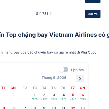
811.781 đ
Đặt vé
n Top chặng bay Vietnam Airlines có 
ch, hãng bay của các chuyến bay có giá rẻ nhất đi Phú Quốc.
Lịch âm
Tháng 9, 2026
T7
CN
T2
T3
T4
T5
T6
T7
CN
1
2
1
2
3
4
5
6
787k
788k
787k
787k
787k
788k
8
9
7
8
9
10
11
12
13