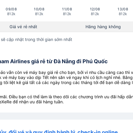
09/08
10/08
11/08
12/08
13/08
812k
812k
812k
812k
812k
Giá vé rẻ nhất
Hãng hàng không
 sẽ cập nhật trong thời gian sớm nhất
am Airlines giá rẻ từ Đà Nẵng đi Phú Quốc
o vẫn còn vé máy bay giá rẻ cho bạn, bởi vì nhu cầu càng cao thì 
k vé máy bay vào dịp Tết nên săn vé ngay khi có lịch nghỉ nhé. Bằng
g tôi liệt kê giá tất cả các ngày trong các tháng tới để bạn dễ dàng 
ãi. Điều bạn có thể làm là theo dõi các chương trình ưu đãi hấp dẫn
eXeRe để nhận ưu đãi hàng tuần.
ủy, đổi vé và quy định hành lý, check-in online