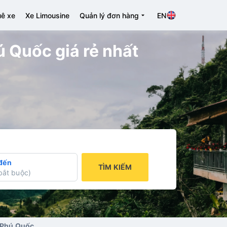
ê xe
Xe Limousine
Quản lý đơn hàng
EN
ú Quốc giá rẻ nhất
đến
TÌM KIẾM
bắt buộc
)
i Phú Quốc