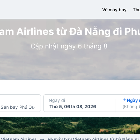
Vé máy bay
Thu
m Airlines từ Đà Nẵng đi Ph
Cập nhật ngày 6 tháng 8
Ngày đi
Ngày 
Thứ 5, 06 th 08, 2026
(
Không 
Sân bay Phú Quốc
 Vietnam Airlines
Vé máy bay Vietnam Airlines từ Đà Nẵng đ