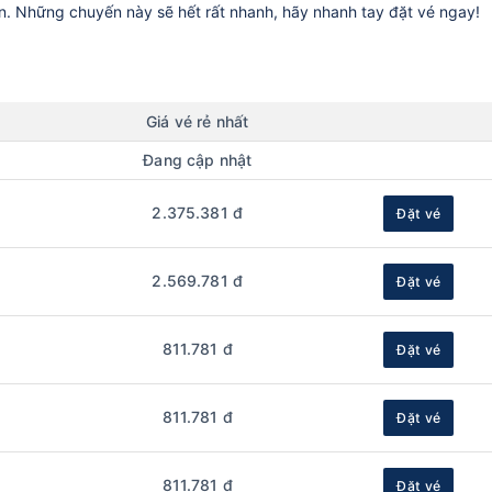
ần. Những chuyến này sẽ hết rất nhanh, hãy nhanh tay đặt vé ngay!
Giá vé rẻ nhất
Đang cập nhật
2.375.381 đ
Đặt vé
2.569.781 đ
Đặt vé
811.781 đ
Đặt vé
811.781 đ
Đặt vé
811.781 đ
Đặt vé