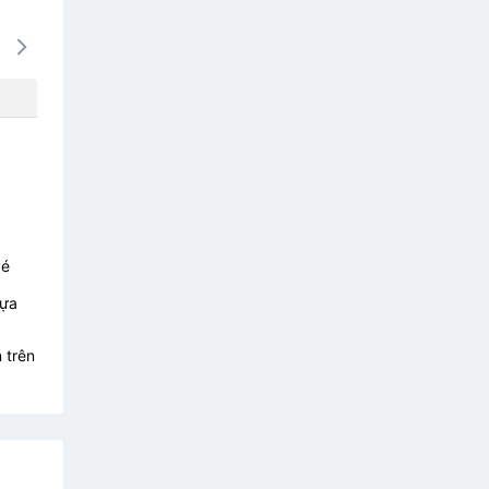
14/08
15/08
16/08
17/08
18/0
812k
812k
812k
812k
812
vé
lựa
 trên