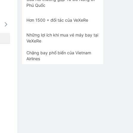
Phú Quốc
Hơn 1500 + đối tác của VeXeRe
14/08
15/08
16/08
17/08
18/0
812k
812k
812k
812k
812
Những lợi ích khi mua vé máy bay tại
VeXeRe
Chặng bay phổ biến của Vietnam
Airlines