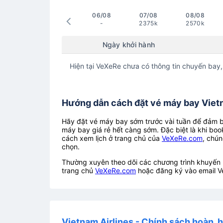
06/08
07/08
08/08
-
2375k
2570k
Ngày khởi hành
Hiện tại VeXeRe chưa có thông tin chuyến bay,
Hướng dẫn cách đặt vé máy bay Vietn
Hãy đặt vé máy bay sớm trước vài tuần để đảm bả
máy bay giá rẻ hết càng sớm. Đặc biệt là khi boo
cách xem lịch ở trang chủ của
VeXeRe.com
, chún
chọn.
Thường xuyên theo dõi các chương trình khuyến m
trang chủ
VeXeRe.com
hoặc đăng ký vào email V
Vietnam Airlines - Chính sách hoàn, h