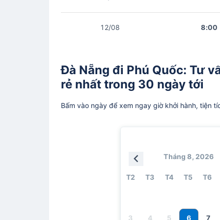
12/08
8:00
Đà Nẵng đi Phú Quốc: Tư vấ
rẻ nhất trong 30 ngày tới
Bấm vào ngày để xem ngay giờ khởi hành, tiện tí
Tháng 8, 2026
T2
T3
T4
T5
T6
6
3
4
5
7