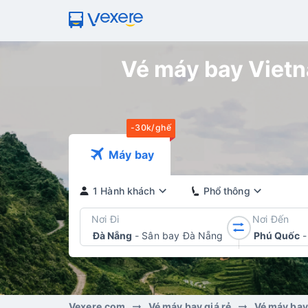
Vé máy bay Vietna
-30k/ghế
Máy bay
1 Hành khách
Phổ thông
Nơi Đi
Nơi Đến
Đà Nẵng
-
Sân bay Đà Nẵng
Phú Quốc
-
Vexere.com
Vé máy bay giá rẻ
Vé máy bay