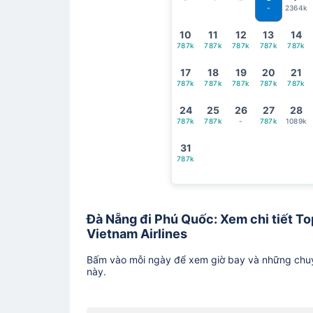
2364k
-
10
11
12
13
14
787k
787k
787k
787k
787k
17
18
19
20
21
787k
787k
787k
787k
787k
24
25
26
27
28
787k
787k
-
787k
1089k
31
787k
Đà Nẵng đi Phú Quốc: Xem chi tiết Top
Vietnam Airlines
Bấm vào mỗi ngày để xem giờ bay và những chuy
này.