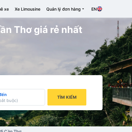
ê xe
Xe Limousine
Quản lý đơn hàng
EN
ần Thơ giá rẻ nhất
đến
TÌM KIẾM
bắt buộc
)
 đi Cần Thơ