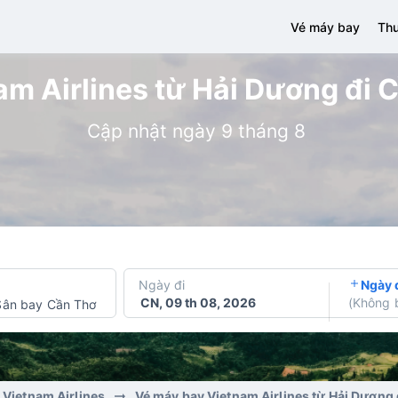
Vé máy bay
Thu
m Airlines từ Hải Dương đi C
Cập nhật ngày 9 tháng 8
Ngày đi
Ngày 
CN, 09 th 08, 2026
(
Không 
Sân bay Cần Thơ
 Vietnam Airlines
Vé máy bay Vietnam Airlines từ Hải Dương