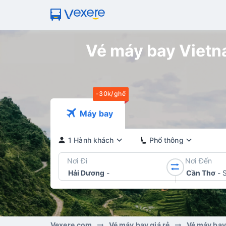
Vé máy bay Vietna
-30k/ghế
Máy bay
1 Hành khách
Phổ thông
Nơi Đi
Nơi Đến
Hải Dương
-
Cần Thơ
-
Vexere.com
Vé máy bay giá rẻ
Vé máy bay