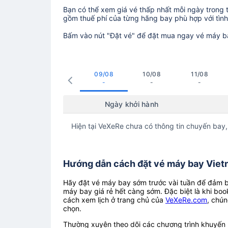
Bạn có thể xem giá vé thấp nhất mỗi ngày trong tr
gồm thuế phí của từng hãng bay phù hợp với tình 
Bấm vào nút "Đặt vé" để đặt mua ngay vé máy b
09/08
10/08
11/08
-
-
-
Ngày khởi hành
Hiện tại VeXeRe chưa có thông tin chuyến bay,
Hướng dẫn cách đặt vé máy bay Vietn
Hãy đặt vé máy bay sớm trước vài tuần để đảm bả
máy bay giá rẻ hết càng sớm. Đặc biệt là khi boo
cách xem lịch ở trang chủ của
VeXeRe.com
, chún
chọn.
Thường xuyên theo dõi các chương trình khuyến m