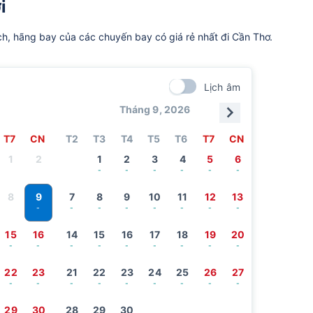
i
ch, hãng bay của các chuyến bay có giá rẻ nhất đi Cần Thơ.
Lịch âm
Tháng 9, 2026
T7
CN
T2
T3
T4
T5
T6
T7
CN
1
2
1
2
3
4
5
6
-
-
-
-
-
-
9
8
7
8
9
10
11
12
13
-
-
-
-
-
-
-
-
15
16
14
15
16
17
18
19
20
-
-
-
-
-
-
-
-
-
22
23
21
22
23
24
25
26
27
-
-
-
-
-
-
-
-
-
29
30
28
29
30