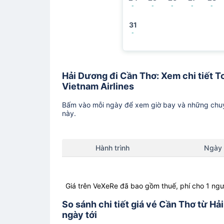
-
-
-
-
-
31
-
Hải Dương đi Cần Thơ: Xem chi tiết To
Vietnam Airlines
Bấm vào mỗi ngày để xem giờ bay và những chuy
này.
Hành trình
Ngày
Giá trên VeXeRe đã bao gồm thuế, phí cho 1 ngư
So sánh chi tiết giá vé Cần Thơ từ H
ngày tới