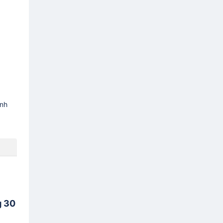
ình
g 30