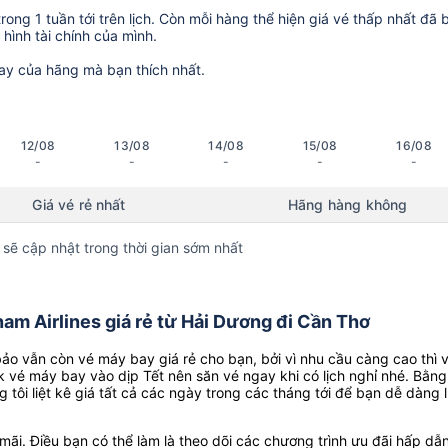
ong 1 tuần tới trên lịch. Còn mỗi hàng thể hiện giá vé thấp nhất đã 
hình tài chính của mình.
ay của hãng mà bạn thích nhất.
12/08
13/08
14/08
15/08
16/08
-
-
-
-
-
Giá vé rẻ nhất
Hãng hàng không
 sẽ cập nhật trong thời gian sớm nhất
am Airlines giá rẻ từ Hải Dương đi Cần Thơ
o vẫn còn vé máy bay giá rẻ cho bạn, bởi vì nhu cầu càng cao thì 
k vé máy bay vào dịp Tết nên săn vé ngay khi có lịch nghỉ nhé. Bằng
g tôi liệt kê giá tất cả các ngày trong các tháng tới để bạn dễ dàng 
ãi. Điều bạn có thể làm là theo dõi các chương trình ưu đãi hấp dẫn