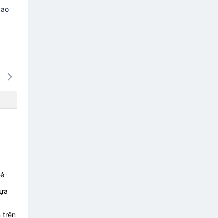
bao
17/08
18/08
19/08
20/08
21/0
-
-
-
-
-
vé
lựa
 trên