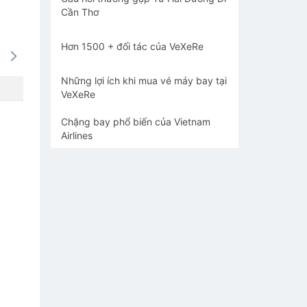
Cần Thơ
Hơn 1500 + đối tác của VeXeRe
17/08
18/08
19/08
20/08
21/0
-
-
-
-
-
Những lợi ích khi mua vé máy bay tại
VeXeRe
Chặng bay phổ biến của Vietnam
Airlines