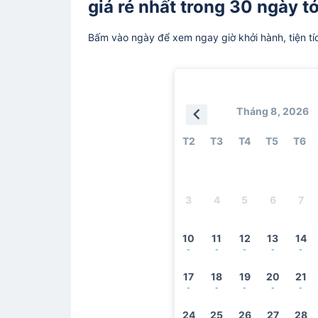
giá rẻ nhất trong 30 ngày tớ
Bấm vào ngày để xem ngay giờ khởi hành, tiện tí
Tháng 8, 2026
T2
T3
T4
T5
T6
3
4
5
6
7
10
11
12
13
14
-
-
-
-
-
17
18
19
20
21
-
-
-
-
-
24
25
26
27
28