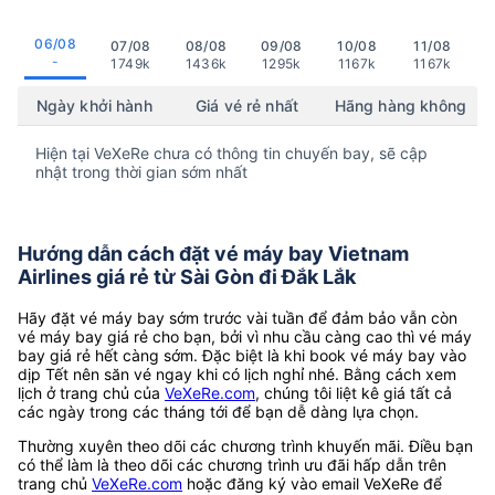
06/08
07/08
08/08
09/08
10/08
11/08
-
1749k
1436k
1295k
1167k
1167k
Ngày khởi hành
Giá vé rẻ nhất
Hãng hàng không
Hiện tại VeXeRe chưa có thông tin chuyến bay, sẽ cập
nhật trong thời gian sớm nhất
Hướng dẫn cách đặt vé máy bay Vietnam
Airlines giá rẻ từ Sài Gòn đi Đắk Lắk
Hãy đặt vé máy bay sớm trước vài tuần để đảm bảo vẫn còn
vé máy bay giá rẻ cho bạn, bởi vì nhu cầu càng cao thì vé máy
bay giá rẻ hết càng sớm. Đặc biệt là khi book vé máy bay vào
dịp Tết nên săn vé ngay khi có lịch nghỉ nhé. Bằng cách xem
lịch ở trang chủ của
VeXeRe.com
, chúng tôi liệt kê giá tất cả
các ngày trong các tháng tới để bạn dễ dàng lựa chọn.
Thường xuyên theo dõi các chương trình khuyến mãi. Điều bạn
có thể làm là theo dõi các chương trình ưu đãi hấp dẫn trên
trang chủ
VeXeRe.com
hoặc đăng ký vào email VeXeRe để