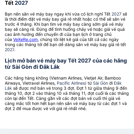
Tết
2027
Bạn nên săn vé máy bay ngay khi vừa có lịch nghỉ Tết
2027
sẽ
là thời điểm đặt vé máy bay giá rẻ nhất hoặc có thể sẽ săn vé
trước 4 tháng. Khi bạn tìm vé máy bay càng sớm giá vé máy
bay sẽ càng rẻ. Đừng để tình huống cháy vé hoặc giá vé quá
cao ảnh hưởng đến chuyến đi của bạn lịch ở trang chủ
của
VeXeRe.com
, chúng tôi liệt kê giá của tất cả các ngày
trong các tháng tới để bạn dễ dàng săn vé máy bay giá rẻ tết
2027
.
Lịch mở bán vé máy bay Tết 2027 của các hãng
từ Sài Gòn đi Đắk Lắk
Các hãng hàng không (Vietnam Airlines, Vietjet Air, Bamboo
Airways, Vietravel Airlines,
Pacific Airlines)
từ
Sài Gòn
đi
Đắk
Lắk
sẽ được mở bán vé trong 3 đợt. Đợt 1 từ giữa tháng 9 đến
tháng 10, đợt 2 vào tháng 10 và tháng 11, đợt cuối là các tháng
còn lại đến Tết. Càng gần về các đợt bán vé cuối thì giá vé
càng mắc tốt hơn hết bạn nên săn vé máy bay từ các đợt 1 và
đợt 2 để mua được vé với giá rẻ nhất nhé.