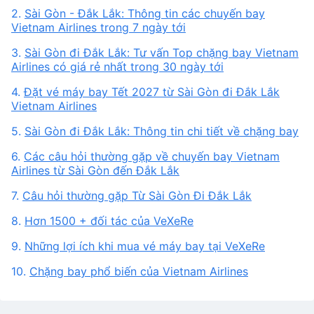
2.
Sài Gòn - Đắk Lắk: Thông tin các chuyến bay
Vietnam Airlines trong 7 ngày tới
3.
Sài Gòn đi Đắk Lắk: Tư vấn Top chặng bay Vietnam
Airlines có giá rẻ nhất trong 30 ngày tới
4.
Đặt vé máy bay Tết 2027 từ Sài Gòn đi Đắk Lắk
Vietnam Airlines
5.
Sài Gòn đi Đắk Lắk: Thông tin chi tiết về chặng bay
6.
Các câu hỏi thường gặp về chuyến bay Vietnam
Airlines từ Sài Gòn đến Đắk Lắk
7.
Câu hỏi thường gặp Từ Sài Gòn Đi Đắk Lắk
8.
Hơn 1500 + đối tác của VeXeRe
9.
Những lợi ích khi mua vé máy bay tại VeXeRe
10.
Chặng bay phổ biến của Vietnam Airlines