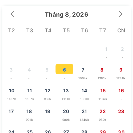
Tháng 8, 2026
T2
T3
T4
T5
T6
T7
CN
1
2
-
-
3
4
5
6
7
8
9
-
-
-
-
1694k
1381k
1240k
10
11
12
13
14
15
16
1137k
1137k
980k
1111k
1381k
1137k
-
17
18
19
20
21
22
23
-
901k
-
980k
1240k
980k
-
24
25
26
27
28
29
30