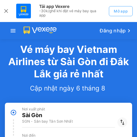
Tải app Vexere
-30k/ghế khi đặt vé máy bay qua
Mở app
app
Đăng nhập
Vé máy bay Vietnam
Airlines từ Sài Gòn đi Đắk
Lắk giá rẻ nhất
Cập nhật ngày 6 tháng 8
Nơi xuất phát
Sài Gòn
SGN - Sân bay Tân Sơn Nhất
Nơi đến