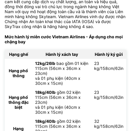
cam kết cung cấp dịch vụ chất lượng, an toàn và hiệu quả,
đồng thời đóng vai trò chủ lực trong ngành hàng không Việt
Nam với quy mô hoạt động toàn cầu và là thành viên của Liên
minh hàng không Skyteam. Vietnam Airlines vinh dự được nhận
Chứng nhận An toàn khai thác của IATA (IOSA) và được
SkyTrax công nhận là hãng hàng không 4 sao.
Mức hành lý miễn cước Vietnam Airlines - Áp dụng cho mọi
chặng bay
Hạng ghế
Hành lý xách tay
Hành lý ký gửi
12kg/26lb
bao gồm 01 kiện
23
115cm (56cm x 36cm x
kg/158cm/62in
Hạng phổ
23cm)
thông
và 01 phụ kiện (40cm x
30cm x 15cm)
18kg/40lb
gồm 02 kiện
23
Hạng phổ
115cm (56cm x 36cm x
kg/158cm/62in
thông đặc
23cm)
biệt
và 01 phụ kiện (40cm x
30cm x 15cm)
18kg/40lb
gồm 02 kiện
32
115cm (56cm x 36cm x
kg/158cm/62in
Hạng