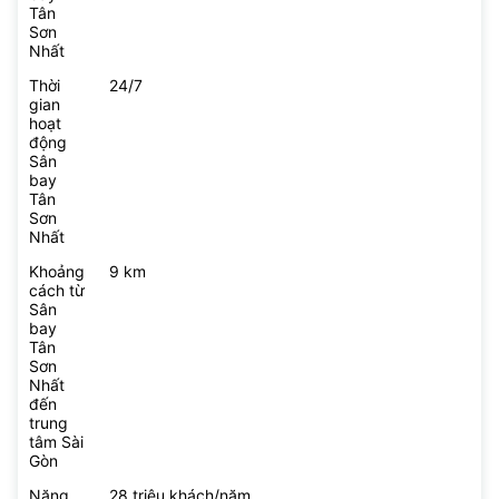
Tân
Sơn
Nhất
Thời
24/7
gian
hoạt
động
Sân
bay
Tân
Sơn
Nhất
Khoảng
9 km
cách từ
Sân
bay
Tân
Sơn
Nhất
đến
trung
tâm Sài
Gòn
Năng
28 triệu khách/năm