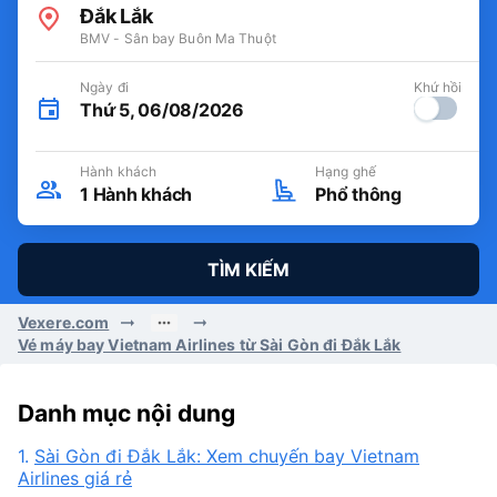
Đắk Lắk
BMV - Sân bay Buôn Ma Thuột
Ngày đi
Khứ hồi
Thứ 5, 06/08/2026
Hành khách
Hạng ghế
1
Hành khách
Phổ thông
TÌM KIẾM
Vexere.com
Vé máy bay Vietnam Airlines từ Sài Gòn đi Đắk Lắk
Danh mục nội dung
1.
Sài Gòn đi Đắk Lắk: Xem chuyến bay Vietnam
Airlines giá rẻ