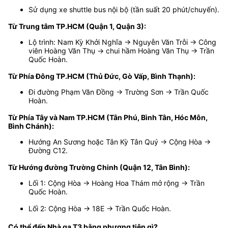
Sử dụng xe shuttle bus nội bộ (tần suất 20 phút/chuyến).
Từ Trung tâm TP.HCM (Quận 1, Quận 3):
Lộ trình: Nam Kỳ Khởi Nghĩa → Nguyễn Văn Trỗi → Công
viên Hoàng Văn Thụ → chui hầm Hoàng Văn Thụ → Trần
Quốc Hoàn.
Từ Phía Đông TP.HCM (Thủ Đức, Gò Vấp, Bình Thạnh):
Đi đường Phạm Văn Đồng → Trường Sơn → Trần Quốc
Hoàn.
Từ Phía Tây và Nam TP.HCM (Tân Phú, Bình Tân, Hóc Môn,
Bình Chánh):
Hướng An Sương hoặc Tân Kỳ Tân Quý → Cộng Hòa →
Đường C12.
Từ Hướng đường Trường Chinh (Quận 12, Tân Bình):
Lối 1: Cộng Hòa → Hoàng Hoa Thám mở rộng → Trần
Quốc Hoàn.
Lối 2: Cộng Hòa → 18E → Trần Quốc Hoàn.
Có thể đến Nhà ga T3 bằng phương tiện gì?