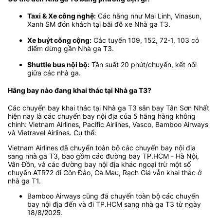
Taxi & Xe công nghệ:
Các hãng như Mai Linh, Vinasun,
Xanh SM đón khách tại bãi đỗ xe Nhà ga T3.
Xe buýt công cộng:
Các tuyến 109, 152, 72-1, 103 có
điểm dừng gần Nhà ga T3.
Shuttle bus nội bộ:
Tần suất 20 phút/chuyến, kết nối
giữa các nhà ga.
Hãng bay nào đang khai thác tại Nhà ga T3?
Các chuyến bay khai thác tại Nhà ga T3 sân bay Tân Sơn Nhất
hiện nay là các chuyến bay nội địa của 5 hãng hàng không
chính: Vietnam Airlines, Pacific Airlines, Vasco, Bamboo Airways
và Vietravel Airlines. Cụ thể:
Vietnam Airlines đã chuyển toàn bộ các chuyến bay nội địa
sang nhà ga T3, bao gồm các đường bay TP.HCM - Hà Nội,
Vân Đồn, và các đường bay nội địa khác ngoại trừ một số
chuyến ATR72 đi Côn Đảo, Cà Mau, Rạch Giá vẫn khai thác ở
nhà ga T1.
Bamboo Airways cũng đã chuyển toàn bộ các chuyến
bay nội địa đến và đi TP.HCM sang nhà ga T3 từ ngày
18/8/2025.