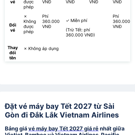
vé
được
VNĐ
VNĐ
VNĐ
VNĐ
phép
✗
Phí
Phí
✓ Miễn phí
Không
360.000
360.000
Đổi
được
VNĐ
VNĐ
(Trừ Tết: phí
vé
phép
360.000 VNĐ)
Thay
✗ Không áp dụng
đổi
tên
Đặt vé máy bay Tết 2027 từ Sài
Gòn đi Đắk Lắk Vietnam Airlines
Bảng giá
vé máy bay Tết 2027 giá rẻ
nhất giữa
Vietjet, Bamboo và Vietnam Airlines, Pacific