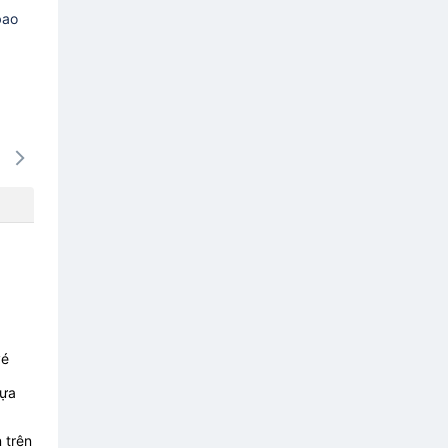
bao
15/08
16/08
17/08
18/08
19/0
-
-
-
-
-
vé
lựa
 trên