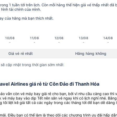
ong 1 tuần tới trên lịch. Còn mỗi hàng thể hiện giá vé thấp nhất đã 
hình tài chính của mình.
ay của hãng mà bạn thích nhất.
10/08
11/08
12/08
13/08
14/08
-
-
-
-
-
Giá vé rẻ nhất
Hãng hàng không
 sẽ cập nhật trong thời gian sớm nhất
vel Airlines giá rẻ từ Côn Đảo đi Thanh Hóa
o vẫn còn vé máy bay giá rẻ cho bạn, bởi vì nhu cầu càng cao thì 
k vé máy bay vào dịp Tết nên săn vé ngay khi có lịch nghỉ nhé. Bằng
g tôi liệt kê giá tất cả các ngày trong các tháng tới để bạn dễ dàng 
ãi. Điều bạn có thể làm là theo dõi các chương trình ưu đãi hấp dẫn