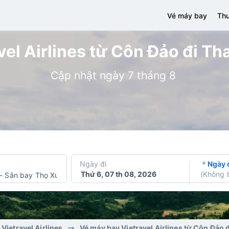
Vé máy bay
Thu
el Airlines từ Côn Đảo đi Th
Cập nhật ngày 7 tháng 8
Ngày đi
Ngày 
Thứ 6, 07 th 08, 2026
(
Không 
-
Sân bay Thọ Xuân
Vietravel Airlines
Vé máy bay Vietravel Airlines từ Côn Đảo 