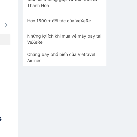
Thanh Hóa
Hơn 1500 + đối tác của VeXeRe
15/08
16/08
17/08
18/08
19/0
-
-
-
-
-
Những lợi ích khi mua vé máy bay tại
VeXeRe
Chặng bay phổ biến của Vietravel
Airlines
s