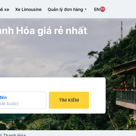
ê xe
Xe Limousine
Quản lý đơn hàng
EN
anh Hóa giá rẻ nhất
đến
TÌM KIẾM
bắt buộc
)
đi Thanh Hóa