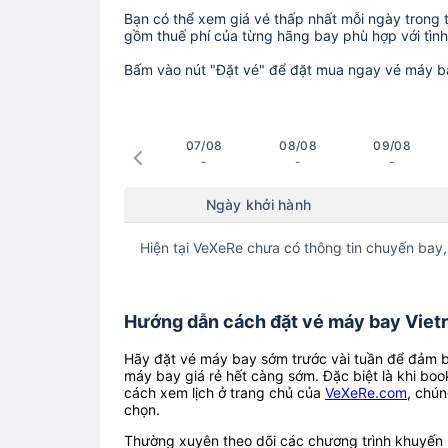
Bạn có thể xem giá vé thấp nhất mỗi ngày trong tr
gồm thuế phí của từng hãng bay phù hợp với tình 
Bấm vào nút "Đặt vé" để đặt mua ngay vé máy b
07/08
08/08
09/08
-
-
-
Ngày khởi hành
Hiện tại VeXeRe chưa có thông tin chuyến bay,
Hướng dẫn cách đặt vé máy bay Vietra
Hãy đặt vé máy bay sớm trước vài tuần để đảm bả
máy bay giá rẻ hết càng sớm. Đặc biệt là khi boo
cách xem lịch ở trang chủ của
VeXeRe.com
, chún
chọn.
Thường xuyên theo dõi các chương trình khuyến m