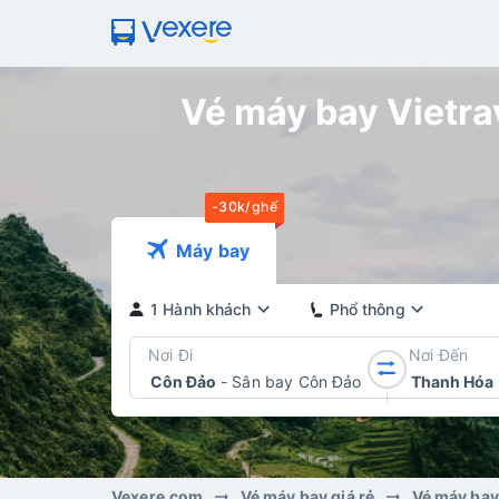
Vé máy bay Vietrav
-30k/ghế
Máy bay
1 Hành khách
Phổ thông
Nơi Đi
Nơi Đến
Côn Đảo
-
Sân bay Côn Đảo
Thanh Hóa
Vexere.com
Vé máy bay giá rẻ
Vé máy bay 