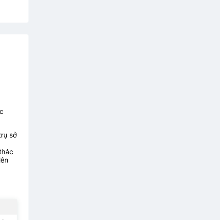
c
trụ sở
thác
lên