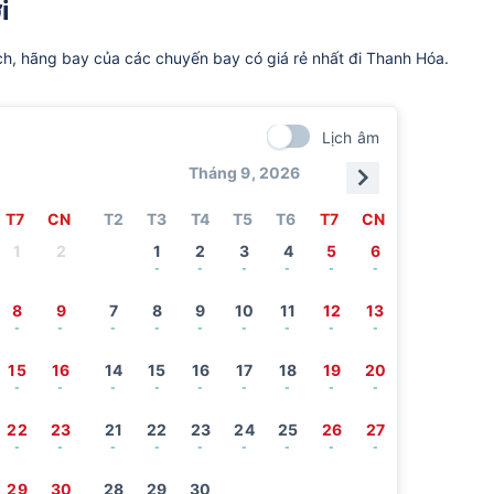
i
ch, hãng bay của các chuyến bay có giá rẻ nhất đi Thanh Hóa.
Lịch âm
Tháng 9, 2026
T7
CN
T2
T3
T4
T5
T6
T7
CN
1
2
1
2
3
4
5
6
-
-
-
-
-
-
8
9
7
8
9
10
11
12
13
-
-
-
-
-
-
-
-
-
15
16
14
15
16
17
18
19
20
-
-
-
-
-
-
-
-
-
22
23
21
22
23
24
25
26
27
-
-
-
-
-
-
-
-
-
29
30
28
29
30