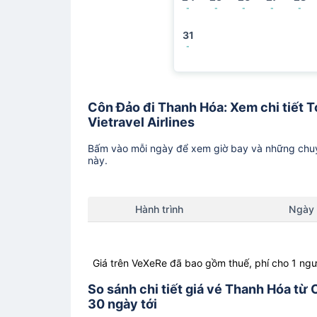
-
-
-
-
-
31
-
Côn Đảo đi Thanh Hóa: Xem chi tiết To
Vietravel Airlines
Bấm vào mỗi ngày để xem giờ bay và những chuy
này.
Hành trình
Ngày
Giá trên VeXeRe đã bao gồm thuế, phí cho 1 ngư
So sánh chi tiết giá vé Thanh Hóa từ 
30 ngày tới