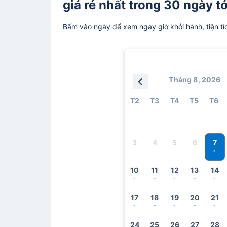
giá rẻ nhất trong 30 ngày tớ
Bấm vào ngày để xem ngay giờ khởi hành, tiện tí
Tháng 8, 2026
T2
T3
T4
T5
T6
7
3
4
5
6
-
10
11
12
13
14
-
-
-
-
-
17
18
19
20
21
-
-
-
-
-
24
25
26
27
28