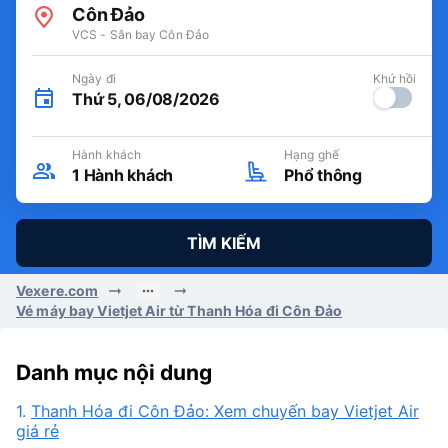
Côn Đảo
VCS - Sân bay Côn Đảo
Ngày đi
Khứ hồi
Thứ 5, 06/08/2026
Hành khách
Hạng ghế
1
Hành khách
Phổ thông
TÌM KIẾM
Vexere.com
Vé máy bay Vietjet Air từ Thanh Hóa đi Côn Đảo
Danh mục nội dung
1.
Thanh Hóa đi Côn Đảo: Xem chuyến bay Vietjet Air
giá rẻ