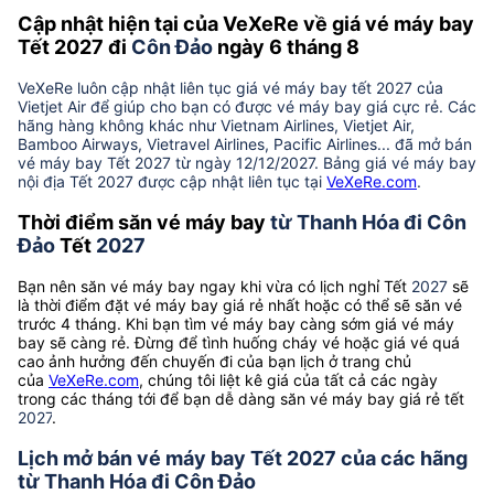
Cập nhật hiện tại của VeXeRe về giá vé máy bay
Tết 2027 đi
Côn Đảo
ngày 6 tháng 8
VeXeRe luôn cập nhật liên tục giá vé máy bay tết 2027 của
Vietjet Air để giúp cho bạn có được vé máy bay giá cực rẻ. Các
hãng hàng không khác như Vietnam Airlines, Vietjet Air,
Bamboo Airways, Vietravel Airlines, Pacific Airlines... đã mở bán
vé máy bay Tết 2027 từ ngày 12/12/2027. Bảng giá vé máy bay
nội địa Tết 2027 được cập nhật liên tục tại
VeXeRe.com
.
Thời điểm săn vé máy bay
từ Thanh Hóa đi Côn
Đảo
Tết
2027
Bạn nên săn vé máy bay ngay khi vừa có lịch nghỉ Tết
2027
sẽ
là thời điểm đặt vé máy bay giá rẻ nhất hoặc có thể sẽ săn vé
trước 4 tháng. Khi bạn tìm vé máy bay càng sớm giá vé máy
bay sẽ càng rẻ. Đừng để tình huống cháy vé hoặc giá vé quá
cao ảnh hưởng đến chuyến đi của bạn lịch ở trang chủ
của
VeXeRe.com
, chúng tôi liệt kê giá của tất cả các ngày
trong các tháng tới để bạn dễ dàng săn vé máy bay giá rẻ tết
2027
.
Lịch mở bán vé máy bay Tết 2027 của các hãng
từ Thanh Hóa đi Côn Đảo