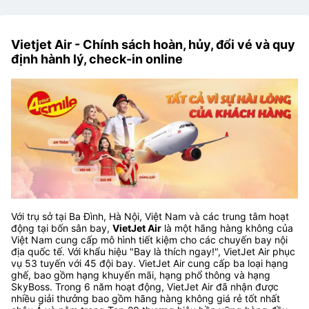
Vietjet Air - Chính sách hoàn, hủy, đổi vé và quy
định hành lý, check-in online
Với trụ sở tại Ba Đình, Hà Nội, Việt Nam và các trung tâm hoạt
động tại bốn sân bay,
VietJet Air
là một hãng hàng không của
Việt Nam cung cấp mô hình tiết kiệm cho các chuyến bay nội
địa quốc tế. Với khẩu hiệu "Bay là thích ngay!", VietJet Air phục
vụ 53 tuyến với 45 đội bay. VietJet Air cung cấp ba loại hạng
ghế, bao gồm hạng khuyến mãi, hạng phổ thông và hạng
SkyBoss. Trong 6 năm hoạt động, VietJet Air đã nhận được
nhiều giải thưởng bao gồm hãng hàng không giá rẻ tốt nhất