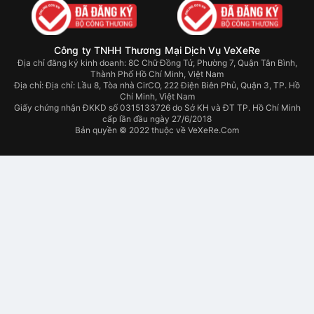
Công ty TNHH Thương Mại Dịch Vụ VeXeRe
Địa chỉ đăng ký kinh doanh: 8C Chữ Đồng Tử, Phường 7, Quận Tân Bình,
Thành Phố Hồ Chí Minh, Việt Nam
Địa chỉ:
Địa chỉ: Lầu 8, Tòa nhà CirCO, 222 Điện Biên Phủ, Quận 3, TP. Hồ
Chí Minh, Việt Nam
Giấy chứng nhận ĐKKD số 0315133726 do Sở KH và ĐT TP. Hồ Chí Minh
cấp lần đầu ngày 27/6/2018
Bản quyền © 2022 thuộc về VeXeRe.Com