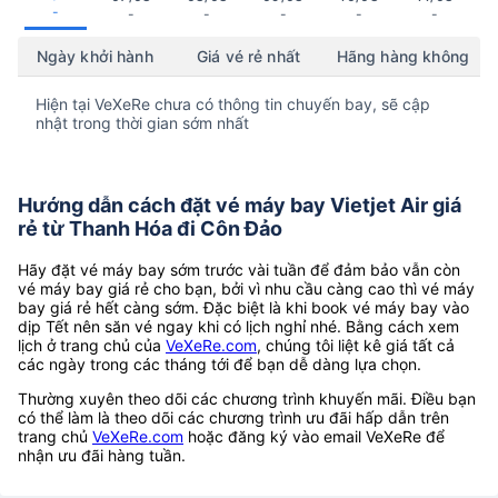
-
-
-
-
-
-
Ngày khởi hành
Giá vé rẻ nhất
Hãng hàng không
Hiện tại VeXeRe chưa có thông tin chuyến bay, sẽ cập
nhật trong thời gian sớm nhất
Hướng dẫn cách đặt vé máy bay Vietjet Air giá
rẻ từ Thanh Hóa đi Côn Đảo
Hãy đặt vé máy bay sớm trước vài tuần để đảm bảo vẫn còn
vé máy bay giá rẻ cho bạn, bởi vì nhu cầu càng cao thì vé máy
bay giá rẻ hết càng sớm. Đặc biệt là khi book vé máy bay vào
dịp Tết nên săn vé ngay khi có lịch nghỉ nhé. Bằng cách xem
lịch ở trang chủ của
VeXeRe.com
, chúng tôi liệt kê giá tất cả
các ngày trong các tháng tới để bạn dễ dàng lựa chọn.
Thường xuyên theo dõi các chương trình khuyến mãi. Điều bạn
có thể làm là theo dõi các chương trình ưu đãi hấp dẫn trên
trang chủ
VeXeRe.com
hoặc đăng ký vào email VeXeRe để
nhận ưu đãi hàng tuần.