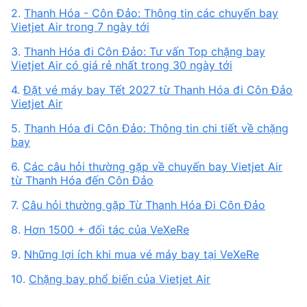
2.
Thanh Hóa - Côn Đảo: Thông tin các chuyến bay
Vietjet Air trong 7 ngày tới
3.
Thanh Hóa đi Côn Đảo: Tư vấn Top chặng bay
Vietjet Air có giá rẻ nhất trong 30 ngày tới
4.
Đặt vé máy bay Tết 2027 từ Thanh Hóa đi Côn Đảo
Vietjet Air
5.
Thanh Hóa đi Côn Đảo: Thông tin chi tiết về chặng
bay
6.
Các câu hỏi thường gặp về chuyến bay Vietjet Air
từ Thanh Hóa đến Côn Đảo
7.
Câu hỏi thường gặp Từ Thanh Hóa Đi Côn Đảo
8.
Hơn 1500 + đối tác của VeXeRe
9.
Những lợi ích khi mua vé máy bay tại VeXeRe
10.
Chặng bay phổ biến của Vietjet Air