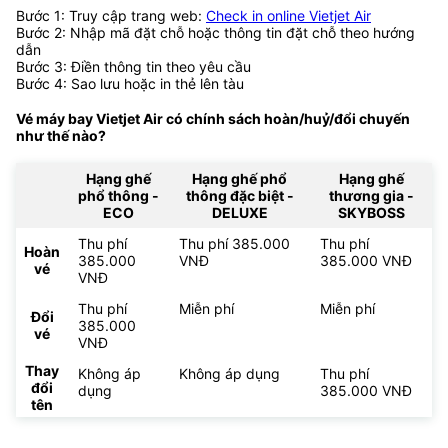
Bước 1: Truy cập trang web:
Check in online Vietjet Air
Bước 2: Nhập mã đặt chỗ hoặc thông tin đặt chỗ theo hướng
dẫn
Bước 3: Điền thông tin theo yêu cầu
Bước 4: Sao lưu hoặc in thẻ lên tàu
Vé máy bay Vietjet Air có chính sách hoàn/huỷ/đổi chuyến
như thế nào?
Hạng ghế
Hạng ghế phổ
Hạng ghế
phổ thông -
thông đặc biệt -
thương gia -
ECO
DELUXE
SKYBOSS
Thu phí
Thu phí 385.000
Thu phí
Hoàn
385.000
VNĐ
385.000 VNĐ
vé
VNĐ
Thu phí
Miễn phí
Miễn phí
Đổi
385.000
vé
VNĐ
Thay
Không áp
Không áp dụng
Thu phí
đổi
dụng
385.000 VNĐ
tên