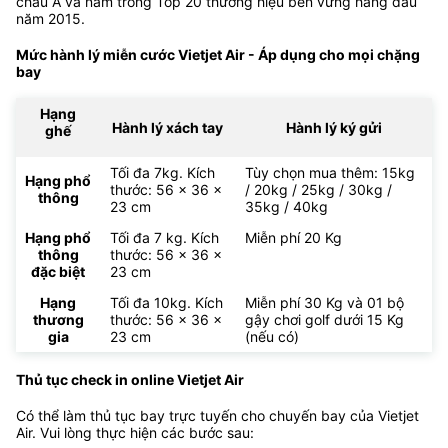
châu Á và nằm trong Top 20 thương hiệu bền vững hàng đầu
năm 2015.
Mức hành lý miễn cước Vietjet Air - Áp dụng cho mọi chặng
bay
Hạng
Hành lý xách tay
Hành lý ký gửi
ghế
Tối đa 7kg. Kích
Tùy chọn mua thêm: 15kg
Hạng phổ
thước: 56 x 36 x
/ 20kg / 25kg / 30kg /
thông
23 cm
35kg / 40kg
Hạng phổ
Tối đa 7 kg. Kích
Miễn phí 20 Kg
thông
thước: 56 x 36 x
đặc biệt
23 cm
Hạng
Tối đa 10kg. Kích
Miễn phí 30 Kg và 01 bộ
thương
thước: 56 x 36 x
gậy chơi golf dưới 15 Kg
gia
23 cm
(nếu có)
Thủ tục check in online Vietjet Air
Có thể làm thủ tục bay trực tuyến cho chuyến bay của Vietjet
Air. Vui lòng thực hiện các bước sau: