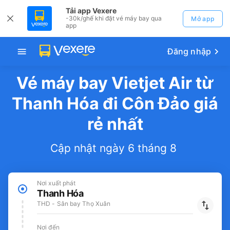
Tải app Vexere
-30k/ghế khi đặt vé máy bay qua
Mở app
app
Đăng nhập
Vé máy bay Vietjet Air từ
Thanh Hóa đi Côn Đảo giá
rẻ nhất
Cập nhật ngày 6 tháng 8
Nơi xuất phát
Thanh Hóa
THD - Sân bay Thọ Xuân
Nơi đến