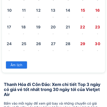
-
-
-
-
-
-
-
10
11
12
13
14
15
16
-
-
-
-
-
-
-
17
18
19
20
21
22
23
-
-
-
-
-
-
-
24
25
26
27
28
29
30
-
-
-
-
-
-
-
31
Âm lịch
-
Thanh Hóa đi Côn Đảo: Xem chi tiết Top 3 ngày
có giá vé tốt nhất trong 30 ngày tới của Vietjet
Air
Bấm vào mỗi ngày để xem giờ bay và những chuyến có giá