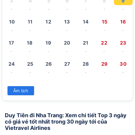
3
4
5
6
7
8
9
-
-
-
-
-
-
-
10
11
12
13
14
15
16
-
-
-
-
-
-
-
17
18
19
20
21
22
23
-
-
-
-
-
-
-
24
25
26
27
28
29
30
-
-
-
-
-
-
-
31
Âm lịch
-
Duy Tiên đi Nha Trang: Xem chi tiết Top 3 ngày
có giá vé tốt nhất trong 30 ngày tới của
Vietravel Airlines