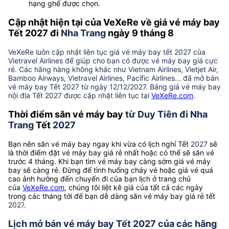
hạng ghế được chọn.
Cập nhật hiện tại của VeXeRe về giá vé máy bay
Tết 2027 đi
Nha Trang
ngày 9 tháng 8
VeXeRe luôn cập nhật liên tục giá vé máy bay tết 2027 của
Vietravel Airlines để giúp cho bạn có được vé máy bay giá cực
rẻ. Các hãng hàng không khác như Vietnam Airlines, Vietjet Air,
Bamboo Airways, Vietravel Airlines, Pacific Airlines... đã mở bán
vé máy bay Tết 2027 từ ngày 12/12/2027. Bảng giá vé máy bay
nội địa Tết 2027 được cập nhật liên tục tại
VeXeRe.com
.
Thời điểm săn vé máy bay
từ Duy Tiên đi Nha
Trang
Tết
2027
Bạn nên săn vé máy bay ngay khi vừa có lịch nghỉ Tết
2027
sẽ
là thời điểm đặt vé máy bay giá rẻ nhất hoặc có thể sẽ săn vé
trước 4 tháng. Khi bạn tìm vé máy bay càng sớm giá vé máy
bay sẽ càng rẻ. Đừng để tình huống cháy vé hoặc giá vé quá
cao ảnh hưởng đến chuyến đi của bạn lịch ở trang chủ
của
VeXeRe.com
, chúng tôi liệt kê giá của tất cả các ngày
trong các tháng tới để bạn dễ dàng săn vé máy bay giá rẻ tết
2027
.
Lịch mở bán vé máy bay Tết 2027 của các hãng