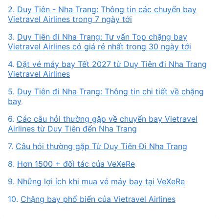
2.
Duy Tiên - Nha Trang: Thông tin các chuyến bay
Vietravel Airlines trong 7 ngày tới
3.
Duy Tiên đi Nha Trang: Tư vấn Top chặng bay
Vietravel Airlines có giá rẻ nhất trong 30 ngày tới
4.
Đặt vé máy bay Tết 2027 từ Duy Tiên đi Nha Trang
Vietravel Airlines
5.
Duy Tiên đi Nha Trang: Thông tin chi tiết về chặng
bay
6.
Các câu hỏi thường gặp về chuyến bay Vietravel
Airlines từ Duy Tiên đến Nha Trang
7.
Câu hỏi thường gặp Từ Duy Tiên Đi Nha Trang
8.
Hơn 1500 + đối tác của VeXeRe
9.
Những lợi ích khi mua vé máy bay tại VeXeRe
10.
Chặng bay phổ biến của Vietravel Airlines