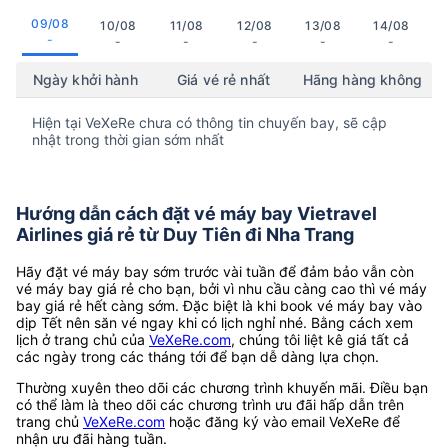
09/08
10/08
11/08
12/08
13/08
14/08
-
-
-
-
-
-
Ngày khởi hành
Giá vé rẻ nhất
Hãng hàng không
Hiện tại VeXeRe chưa có thông tin chuyến bay, sẽ cập
nhật trong thời gian sớm nhất
Hướng dẫn cách đặt vé máy bay Vietravel
Airlines giá rẻ từ Duy Tiên đi Nha Trang
Hãy đặt vé máy bay sớm trước vài tuần để đảm bảo vẫn còn
vé máy bay giá rẻ cho bạn, bởi vì nhu cầu càng cao thì vé máy
bay giá rẻ hết càng sớm. Đặc biệt là khi book vé máy bay vào
dịp Tết nên săn vé ngay khi có lịch nghỉ nhé. Bằng cách xem
lịch ở trang chủ của
VeXeRe.com
, chúng tôi liệt kê giá tất cả
các ngày trong các tháng tới để bạn dễ dàng lựa chọn.
Thường xuyên theo dõi các chương trình khuyến mãi. Điều bạn
có thể làm là theo dõi các chương trình ưu đãi hấp dẫn trên
trang chủ
VeXeRe.com
hoặc đăng ký vào email VeXeRe để
nhận ưu đãi hàng tuần.