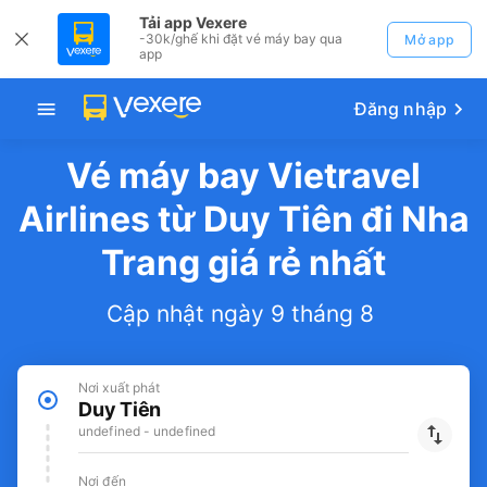
Tải app Vexere
-30k/ghế khi đặt vé máy bay qua
Mở app
app
Đăng nhập
Vé máy bay Vietravel
Airlines từ Duy Tiên đi Nha
Trang giá rẻ nhất
Cập nhật ngày 9 tháng 8
Nơi xuất phát
Duy Tiên
undefined - undefined
Nơi đến