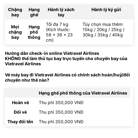
Chặng
Hạng
Hành lý xách
Hành lý ký gửi
bay
ghế
tay
Tối đa 7 kg
Tùy chọn mua thêm:
Mọi
Hạng
(Kích thước:
15kg / 20kg / 25kg /
chặng
phổ
56 x 36 x 23
30kg / 35kg / 40kg
bay
thông
cm)
Hướng dẫn check-in online Vietravel Airlines
KHÔNG thể làm thủ tục bay trực tuyến cho chuyến bay của
Vietravel Airlines
Vé máy bay đi Vietravel Airlines có chính sách hoàn/huỷ/đổi
chuyến như thế nào?
Hạng ghế phổ thông của Vietravel Airlines
Hoàn vé
Thu phí 350,000 VNĐ
Đổi vé
Thu phí 350,000 VNĐ
Thay đổi tên
Thu phí 350,000 VNĐ