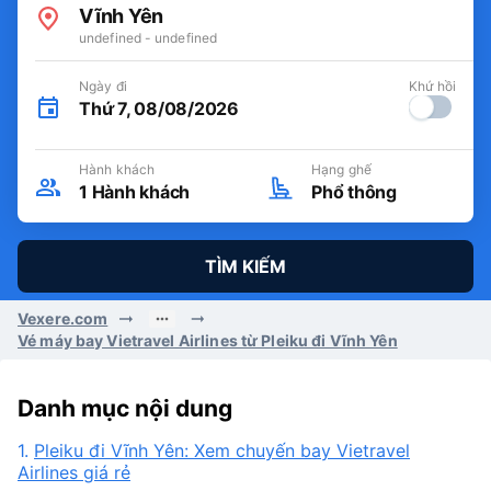
Vĩnh Yên
undefined - undefined
Ngày đi
Khứ hồi
Thứ 7, 08/08/2026
Hành khách
Hạng ghế
1
Hành khách
Phổ thông
TÌM KIẾM
Vexere.com
Vé máy bay Vietravel Airlines từ Pleiku đi Vĩnh Yên
Danh mục nội dung
1.
Pleiku đi Vĩnh Yên: Xem chuyến bay Vietravel
Airlines giá rẻ