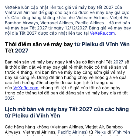
VeXeRe luôn cập nhật liên tục giá vé máy bay tết 2027 của
Vietravel Airlines để giúp cho bạn có được vé máy bay giá cực
rẻ. Các hãng hàng không khác như Vietnam Airlines, Vietjet Air,
Bamboo Airways, Vietravel Airlines, Pacific Airlines... đã mở bán
vé máy bay Tết 2027 từ ngày 12/12/2027. Bảng giá vé máy bay
nội địa Tết 2027 được cập nhật liên tục tại
VeXeRe.com
.
Thời điểm săn vé máy bay
từ Pleiku đi Vĩnh Yên
Tết
2027
Bạn nên săn vé máy bay ngay khi vừa có lịch nghỉ Tết
2027
sẽ
là thời điểm đặt vé máy bay giá rẻ nhất hoặc có thể sẽ săn vé
trước 4 tháng. Khi bạn tìm vé máy bay càng sớm giá vé máy
bay sẽ càng rẻ. Đừng để tình huống cháy vé hoặc giá vé quá
cao ảnh hưởng đến chuyến đi của bạn lịch ở trang chủ
của
VeXeRe.com
, chúng tôi liệt kê giá của tất cả các ngày
trong các tháng tới để bạn dễ dàng săn vé máy bay giá rẻ tết
2027
.
Lịch mở bán vé máy bay Tết 2027 của các hãng
từ Pleiku đi Vĩnh Yên
Các hãng hàng không (Vietnam Airlines, Vietjet Air, Bamboo
Airways, Vietravel Airlines,
Pacific Airlines)
từ
Pleiku
đi
Vĩnh Yên