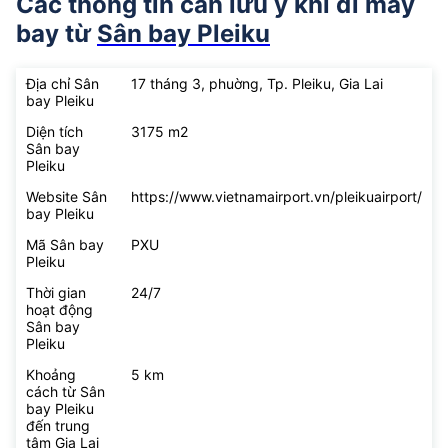
Các thông tin cần lưu ý khi đi máy
bay từ
Sân bay Pleiku
Địa chỉ Sân
17 tháng 3, phuờng, Tp. Pleiku, Gia Lai
bay Pleiku
Diện tích
3175 m2
Sân bay
Pleiku
Website Sân
https://www.vietnamairport.vn/pleikuairport/
bay Pleiku
Mã Sân bay
PXU
Pleiku
Thời gian
24/7
hoạt động
Sân bay
Pleiku
Khoảng
5 km
cách từ Sân
bay Pleiku
đến trung
tâm Gia Lai