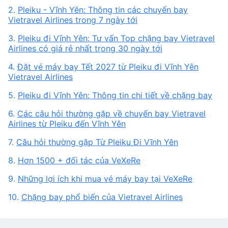
2.
Pleiku - Vĩnh Yên: Thông tin các chuyến bay
Vietravel Airlines trong 7 ngày tới
3.
Pleiku đi Vĩnh Yên: Tư vấn Top chặng bay Vietravel
Airlines có giá rẻ nhất trong 30 ngày tới
4.
Đặt vé máy bay Tết 2027 từ Pleiku đi Vĩnh Yên
Vietravel Airlines
5.
Pleiku đi Vĩnh Yên: Thông tin chi tiết về chặng bay
6.
Các câu hỏi thường gặp về chuyến bay Vietravel
Airlines từ Pleiku đến Vĩnh Yên
7.
Câu hỏi thường gặp Từ Pleiku Đi Vĩnh Yên
8.
Hơn 1500 + đối tác của VeXeRe
9.
Những lợi ích khi mua vé máy bay tại VeXeRe
10.
Chặng bay phổ biến của Vietravel Airlines