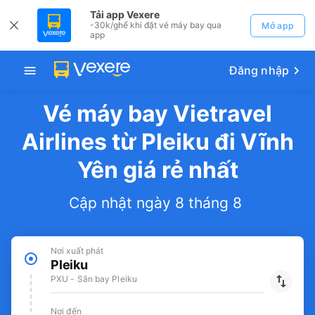
Tải app Vexere
-30k/ghế khi đặt vé máy bay qua
Mở app
app
Đăng nhập
Vé máy bay Vietravel
Airlines từ Pleiku đi Vĩnh
Yên giá rẻ nhất
Cập nhật ngày 8 tháng 8
Nơi xuất phát
Pleiku
PXU - Sân bay Pleiku
Nơi đến