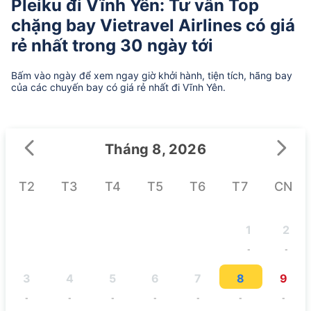
Pleiku đi Vĩnh Yên: Tư vấn Top
chặng bay Vietravel Airlines có giá
rẻ nhất trong 30 ngày tới
Bấm vào ngày để xem ngay giờ khởi hành, tiện tích, hãng bay
của các chuyến bay có giá rẻ nhất đi Vĩnh Yên.
Tháng 8, 2026
T2
T3
T4
T5
T6
T7
CN
1
2
-
-
3
4
5
6
7
8
9
-
-
-
-
-
-
-