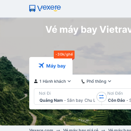
Vé máy bay Vietrav
-30k/ghế
Máy bay
1 Hành khách
Phổ thông
Nơi Đi
Nơi Đến
Quảng Nam
-
Sân bay Chu Lai
Côn Đảo
-
Vexere.com
Vé máy bay giá rẻ
Vé máy bay 