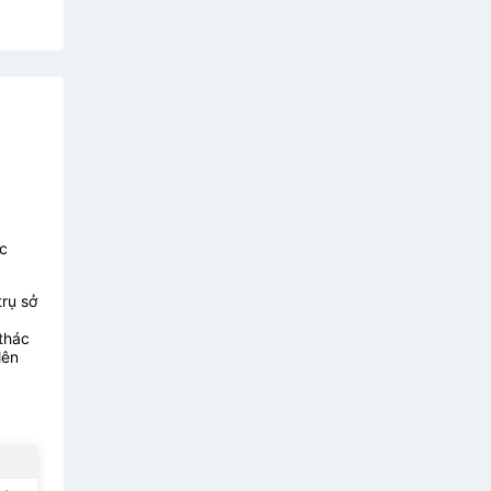
c
trụ sở
thác
lên