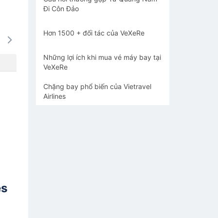
Đi Côn Đảo
Hơn 1500 + đối tác của VeXeRe
15/08
16/08
17/08
18/08
19/0
-
-
-
-
-
Những lợi ích khi mua vé máy bay tại
VeXeRe
Chặng bay phổ biến của Vietravel
Airlines
es