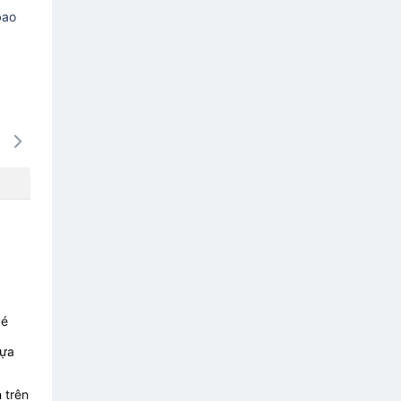
bao
15/08
16/08
17/08
18/08
19/0
-
-
-
-
-
vé
lựa
 trên