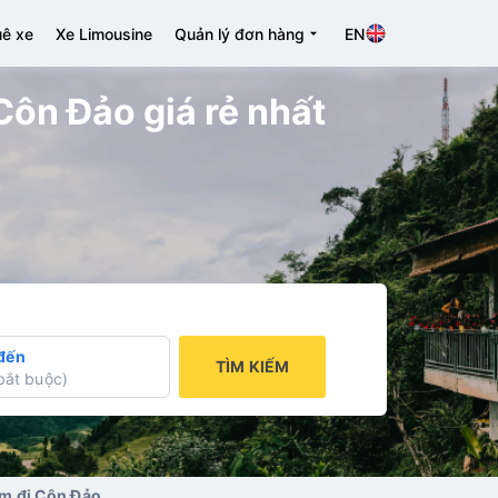
ê xe
Xe Limousine
Quản lý đơn hàng
EN
Côn Đảo giá rẻ nhất
đến
TÌM KIẾM
bắt buộc
)
am đi Côn Đảo