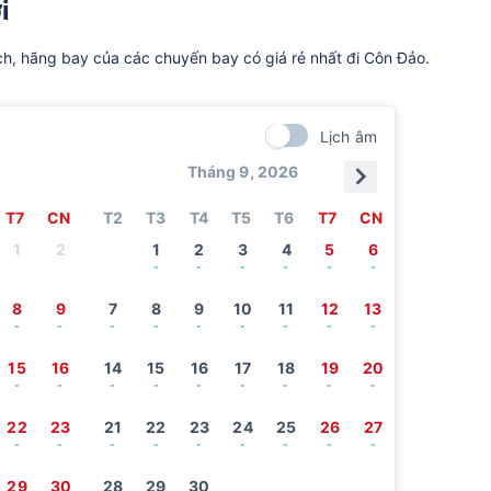
i
ch, hãng bay của các chuyến bay có giá rẻ nhất đi Côn Đảo.
Lịch âm
Tháng 9, 2026
T7
CN
T2
T3
T4
T5
T6
T7
CN
1
2
1
2
3
4
5
6
-
-
-
-
-
-
8
9
7
8
9
10
11
12
13
-
-
-
-
-
-
-
-
-
15
16
14
15
16
17
18
19
20
-
-
-
-
-
-
-
-
-
22
23
21
22
23
24
25
26
27
-
-
-
-
-
-
-
-
-
29
30
28
29
30