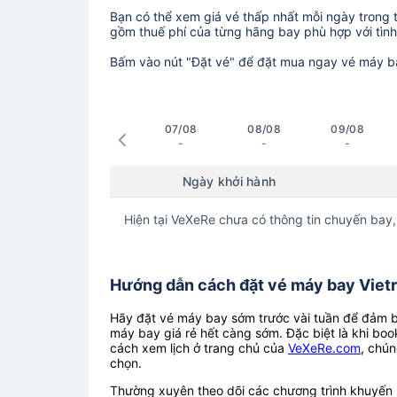
Bạn có thể xem giá vé thấp nhất mỗi ngày trong tr
gồm thuế phí của từng hãng bay phù hợp với tình 
Bấm vào nút "Đặt vé" để đặt mua ngay vé máy b
07/08
08/08
09/08
-
-
-
Ngày khởi hành
Hiện tại VeXeRe chưa có thông tin chuyến bay,
Hướng dẫn cách đặt vé máy bay Vietra
Hãy đặt vé máy bay sớm trước vài tuần để đảm bả
máy bay giá rẻ hết càng sớm. Đặc biệt là khi boo
cách xem lịch ở trang chủ của
VeXeRe.com
, chún
chọn.
Thường xuyên theo dõi các chương trình khuyến m