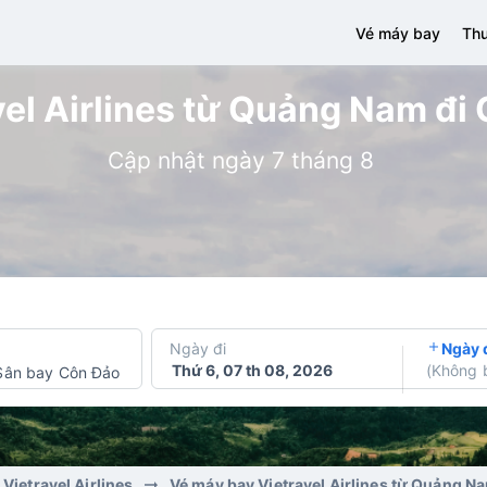
Vé máy bay
Thu
el Airlines từ Quảng Nam đi 
Cập nhật ngày 7 tháng 8
Ngày đi
Ngày 
Thứ 6, 07 th 08, 2026
(
Không 
Sân bay Côn Đảo
Vietravel Airlines
Vé máy bay Vietravel Airlines từ Quảng N