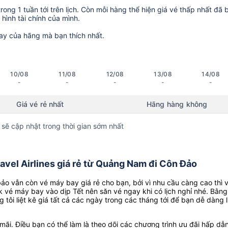
ong 1 tuần tới trên lịch. Còn mỗi hàng thể hiện giá vé thấp nhất đã 
hình tài chính của mình.
ay của hãng mà bạn thích nhất.
10/08
11/08
12/08
13/08
14/08
-
-
-
-
-
Giá vé rẻ nhất
Hãng hàng không
 sẽ cập nhật trong thời gian sớm nhất
vel Airlines giá rẻ từ Quảng Nam đi Côn Đảo
o vẫn còn vé máy bay giá rẻ cho bạn, bởi vì nhu cầu càng cao thì 
k vé máy bay vào dịp Tết nên săn vé ngay khi có lịch nghỉ nhé. Bằng
g tôi liệt kê giá tất cả các ngày trong các tháng tới để bạn dễ dàng 
ãi. Điều bạn có thể làm là theo dõi các chương trình ưu đãi hấp dẫn