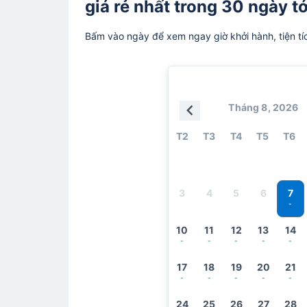
giá rẻ nhất trong 30 ngày tớ
Bấm vào ngày để xem ngay giờ khởi hành, tiện tí
Tháng 8, 2026
T2
T3
T4
T5
T6
7
3
4
5
6
-
10
11
12
13
14
-
-
-
-
-
17
18
19
20
21
-
-
-
-
-
24
25
26
27
28