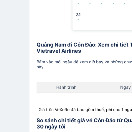
-
-
-
-
-
31
-
Quảng Nam đi Côn Đảo: Xem chi tiết T
Vietravel Airlines
Bấm vào mỗi ngày để xem giờ bay và những chuy
này.
Hành trình
Ngày
Giá trên VeXeRe đã bao gồm thuế, phí cho 1 ngư
So sánh chi tiết giá vé Côn Đảo từ Q
30 ngày tới