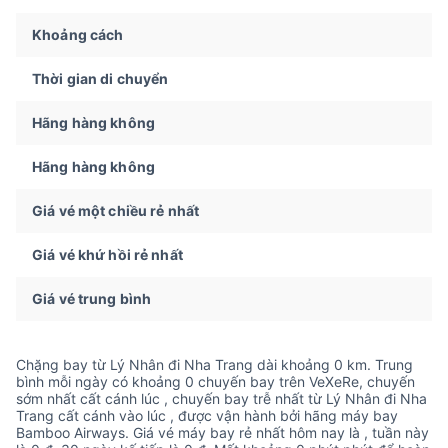
Khoảng cách
Thời gian di chuyển
Hãng hàng không
Hãng hàng không
Giá vé một chiều rẻ nhất
Giá vé khứ hồi rẻ nhất
Giá vé trung bình
Chặng bay từ Lý Nhân đi Nha Trang dài khoảng 0 km. Trung
bình mỗi ngày có khoảng 0 chuyến bay trên VeXeRe, chuyến
sớm nhất cất cánh lúc , chuyến bay trễ nhất từ Lý Nhân đi Nha
Trang cất cánh vào lúc , được vận hành bởi hãng máy bay
Bamboo Airways. Giá vé máy bay rẻ nhất hôm nay là , tuần này