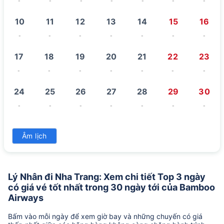
-
-
-
-
-
-
-
10
11
12
13
14
15
16
-
-
-
-
-
-
-
17
18
19
20
21
22
23
-
-
-
-
-
-
-
24
25
26
27
28
29
30
-
-
-
-
-
-
-
31
Âm lịch
-
Lý Nhân đi Nha Trang: Xem chi tiết Top 3 ngày
có giá vé tốt nhất trong 30 ngày tới của Bamboo
Airways
Bấm vào mỗi ngày để xem giờ bay và những chuyến có giá