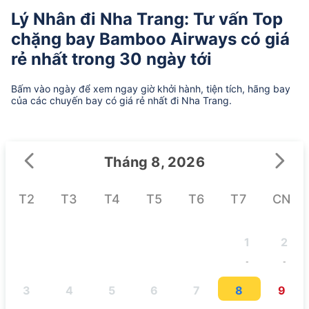
Lý Nhân đi Nha Trang: Tư vấn Top
chặng bay Bamboo Airways có giá
rẻ nhất trong 30 ngày tới
Bấm vào ngày để xem ngay giờ khởi hành, tiện tích, hãng bay
của các chuyến bay có giá rẻ nhất đi Nha Trang.
Tháng 8, 2026
T2
T3
T4
T5
T6
T7
CN
1
2
-
-
3
4
5
6
7
8
9