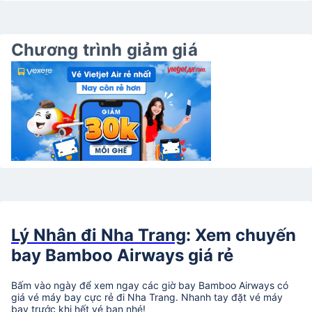
Chương trình giảm giá
Lý Nhân đi Nha Trang
: Xem chuyến
bay Bamboo Airways giá rẻ
Bấm vào ngày để xem ngay các giờ bay Bamboo Airways có
giá vé máy bay cực rẻ đi Nha Trang. Nhanh tay đặt vé máy
bay trước khi hết vé bạn nhé!