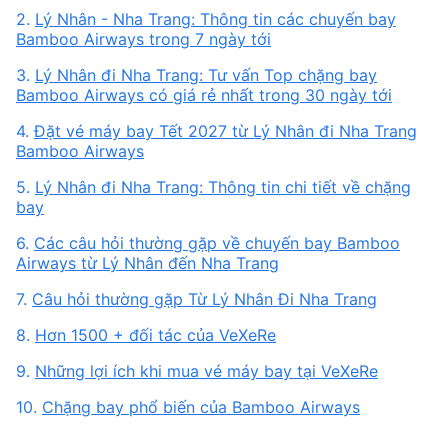
2.
Lý Nhân - Nha Trang: Thông tin các chuyến bay
Bamboo Airways trong 7 ngày tới
3.
Lý Nhân đi Nha Trang: Tư vấn Top chặng bay
Bamboo Airways có giá rẻ nhất trong 30 ngày tới
4.
Đặt vé máy bay Tết 2027 từ Lý Nhân đi Nha Trang
Bamboo Airways
5.
Lý Nhân đi Nha Trang: Thông tin chi tiết về chặng
bay
6.
Các câu hỏi thường gặp về chuyến bay Bamboo
Airways từ Lý Nhân đến Nha Trang
7.
Câu hỏi thường gặp Từ Lý Nhân Đi Nha Trang
8.
Hơn 1500 + đối tác của VeXeRe
9.
Những lợi ích khi mua vé máy bay tại VeXeRe
10.
Chặng bay phổ biến của Bamboo Airways