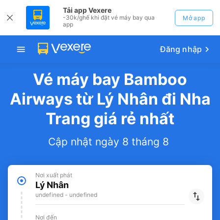
Tải app Vexere
-30k/ghế khi đặt vé máy bay qua
Mở app
app
Đăng nhập
Vé máy bay Bamboo
Airways từ Lý Nhân đi Nha
Trang giá rẻ nhất
Cập nhật ngày 8 tháng 8
Nơi xuất phát
Lý Nhân
undefined - undefined
Nơi đến