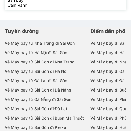
Sân bay
Cam Ranh
Tuyến đường
Điểm đến phổ b
Vé Máy bay từ Nha Trang đi Sài Gòn
Vé Máy bay đi Sài G
Vé Máy bay từ Hà Nội đi Sài Gòn
Vé Máy bay đi Hà Nộ
Vé Máy bay từ Sài Gòn đi Nha Trang
Vé Máy bay đi Nha T
Vé Máy bay từ Sài Gòn đi Hà Nội
Vé Máy bay đi Đà N
Vé Máy bay từ Đà Lạt đi Sài Gòn
Vé Máy bay đi Đà Lạ
Vé Máy bay từ Sài Gòn đi Đà Nẵng
Vé Máy bay đi Buôn
Vé Máy bay từ Đà Nẵng đi Sài Gòn
Vé Máy bay đi Pleiku
Vé Máy bay từ Sài Gòn đi Đà Lạt
Vé Máy bay đi Quy 
Vé Máy bay từ Sài Gòn đi Buôn Ma Thuột
Vé Máy bay đi Phú 
Vé Máy bay từ Sài Gòn đi Pleiku
Vé Máy bay đi Huế