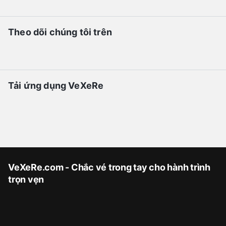
Theo dõi chúng tôi trên
Tải ứng dụng VeXeRe
VeXeRe.com - Chắc vé trong tay cho hành trình
trọn vẹn