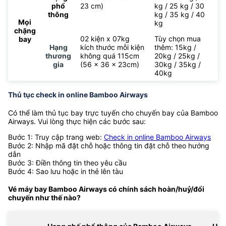
phổ
23 cm)
kg / 25 kg / 30
thông
kg / 35 kg / 40
Mọi
kg
chặng
02 kiện x 07kg
Tùy chọn mua
bay
Hạng
kích thước mỗi kiện
thêm: 15kg /
thương
không quá 115cm
20kg / 25kg /
gia
(56 x 36 x 23cm)
30kg / 35kg /
40kg
Thủ tục check in online Bamboo Airways
Có thể làm thủ tục bay trực tuyến cho chuyến bay của Bamboo
Airways. Vui lòng thực hiện các bước sau:
Bước 1: Truy cập trang web:
Check in online Bamboo Airways
Bước 2: Nhập mã đặt chỗ hoặc thông tin đặt chỗ theo hướng
dẫn
Bước 3: Điền thông tin theo yêu cầu
Bước 4: Sao lưu hoặc in thẻ lên tàu
Vé máy bay Bamboo Airways có chính sách hoàn/huỷ/đổi
chuyến như thế nào?