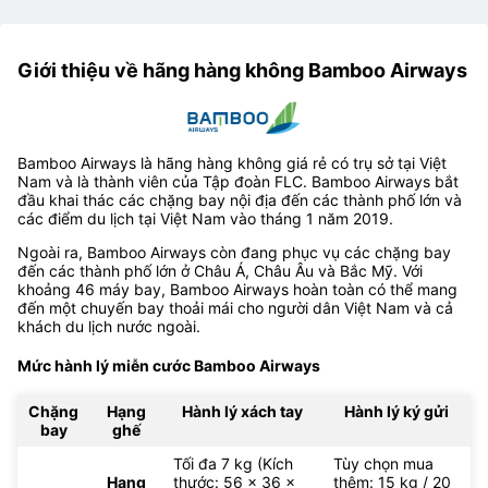
Giới thiệu về hãng hàng không Bamboo Airways
Bamboo Airways là hãng hàng không giá rẻ có trụ sở tại Việt
Nam và là thành viên của Tập đoàn FLC. Bamboo Airways bắt
đầu khai thác các chặng bay nội địa đến các thành phố lớn và
các điểm du lịch tại Việt Nam vào tháng 1 năm 2019.
Ngoài ra, Bamboo Airways còn đang phục vụ các chặng bay
đến các thành phố lớn ở Châu Á, Châu Âu và Bắc Mỹ. Với
khoảng 46 máy bay, Bamboo Airways hoàn toàn có thể mang
đến một chuyến bay thoải mái cho người dân Việt Nam và cả
khách du lịch nước ngoài.
Mức hành lý miễn cước Bamboo Airways
Chặng
Hạng
Hành lý xách tay
Hành lý ký gửi
bay
ghế
Tối đa 7 kg (Kích
Tùy chọn mua
Hạng
thước: 56 x 36 x
thêm: 15 kg / 20