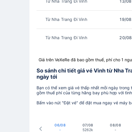
Từ Nha Trang Đi Vinh
13/08
Từ Nha Trang Đi Vinh
19/08
Từ Nha Trang Đi Vinh
20/08
Giá trên VeXeRe đã bao gồm thuế, phí cho 1 ngư
So sánh chi tiết giá vé Vinh từ Nha 
ngày tới
Bạn có thể xem giá vé thấp nhất mỗi ngày trong tr
gồm thuế phí của từng hãng bay phù hợp với tình 
Bấm vào nút "Đặt vé" để đặt mua ngay vé máy b
06/08
07/08
08/08
-
5262k
-