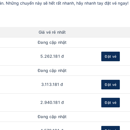
uần. Những chuyến này sẽ hết rất nhanh, hãy nhanh tay đặt vé ngay!
Giá vé rẻ nhất
Đang cập nhật
5.262.181 đ
Đặt vé
Đang cập nhật
3.113.181 đ
Đặt vé
2.940.181 đ
Đặt vé
Đang cập nhật