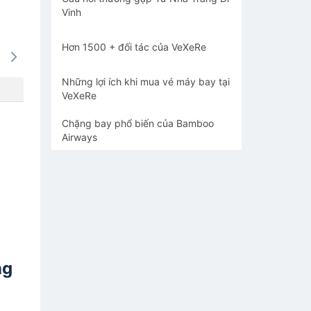
Vinh
Hơn 1500 + đối tác của VeXeRe
14/08
15/08
16/08
17/08
18/0
1774k
-
2240k
1910k
-
Những lợi ích khi mua vé máy bay tại
VeXeRe
Chặng bay phổ biến của Bamboo
Airways
ng