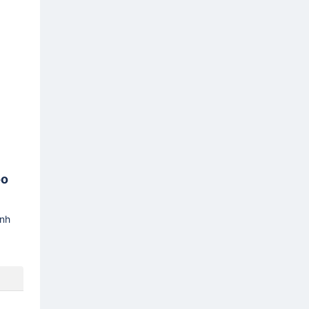
oo
ình