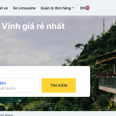
ê xe
Xe Limousine
Quản lý đơn hàng
EN
Vinh giá rẻ nhất
đến
TÌM KIẾM
bắt buộc
)
đi Vinh