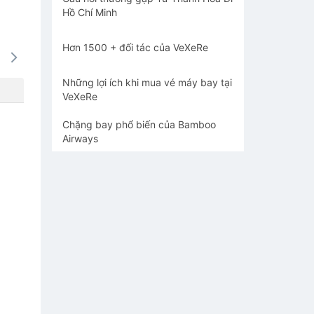
Hồ Chí Minh
Hơn 1500 + đối tác của VeXeRe
15/08
16/08
17/08
18/08
19/0
1332k
1578k
1332k
-
-
Những lợi ích khi mua vé máy bay tại
VeXeRe
Chặng bay phổ biến của Bamboo
Airways