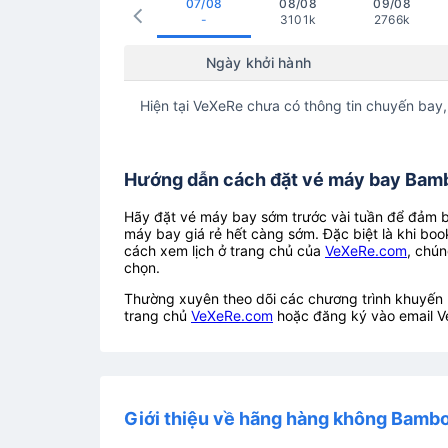
07/08
08/08
09/08
-
3101k
2766k
Ngày khởi hành
Hiện tại VeXeRe chưa có thông tin chuyến bay,
Hướng dẫn cách đặt vé máy bay Bambo
Hãy đặt vé máy bay sớm trước vài tuần để đảm bả
máy bay giá rẻ hết càng sớm. Đặc biệt là khi boo
cách xem lịch ở trang chủ của
VeXeRe.com
, chún
chọn.
Thường xuyên theo dõi các chương trình khuyến m
trang chủ
VeXeRe.com
hoặc đăng ký vào email V
Giới thiệu về hãng hàng không Bamb