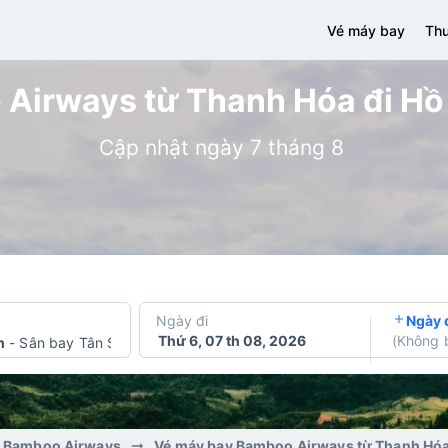
Vé máy bay
Thu
Airways từ Thanh Hóa đi Hồ C
Cập nhật ngày 7 tháng 8
Ngày đi
Ngày 
Thứ 6, 07 th 08, 2026
(
Không 
h
-
Sân bay Tân Sơn Nhất
y Bamboo Airways
Vé máy bay Bamboo Airways từ Thanh Hóa