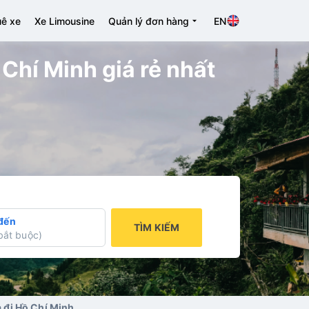
ê xe
Xe Limousine
Quản lý đơn hàng
EN
hí Minh giá rẻ nhất
đến
TÌM KIẾM
bắt buộc
)
 đi Hồ Chí Minh