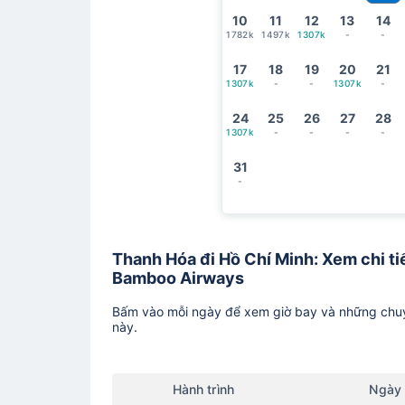
10
11
12
13
14
1782k
1497k
1307k
-
-
17
18
19
20
21
1307k
-
-
1307k
-
24
25
26
27
28
1307k
-
-
-
-
31
-
Thanh Hóa đi Hồ Chí Minh: Xem chi tiế
Bamboo Airways
Bấm vào mỗi ngày để xem giờ bay và những chuy
này.
Hành trình
Ngày