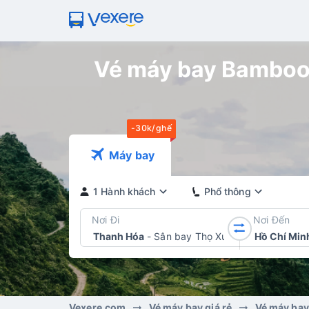
Vé máy bay Bamboo 
-30k/ghế
Máy bay
1 Hành khách
Phổ thông
Nơi Đi
Nơi Đến
Thanh Hóa
-
Sân bay Thọ Xuân
Hồ Chí Min
Vexere.com
Vé máy bay giá rẻ
Vé máy ba