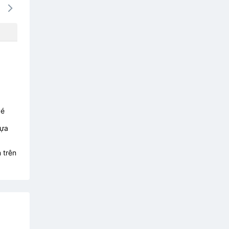
15/08
16/08
17/08
18/08
19/0
1332k
1578k
1332k
-
-
vé
lựa
 trên