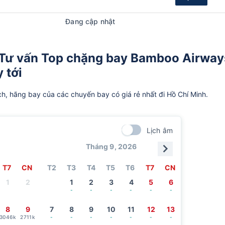
Đang cập nhật
 Tư vấn Top chặng bay Bamboo Airway
 tới
ch, hãng bay của các chuyến bay có giá rẻ nhất đi Hồ Chí Minh.
Lịch âm
Tháng 9, 2026
T7
CN
T2
T3
T4
T5
T6
T7
CN
1
2
1
2
3
4
5
6
-
-
-
-
-
-
8
9
7
8
9
10
11
12
13
3046k
2711k
-
-
-
-
-
-
-