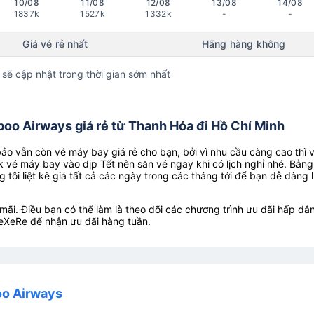
10/08
11/08
12/08
13/08
14/08
1837k
1527k
1332k
-
-
Giá vé rẻ nhất
Hãng hàng không
 sẽ cập nhật trong thời gian sớm nhất
o Airways giá rẻ từ Thanh Hóa đi Hồ Chí Minh
o vẫn còn vé máy bay giá rẻ cho bạn, bởi vì nhu cầu càng cao thì 
k vé máy bay vào dịp Tết nên săn vé ngay khi có lịch nghỉ nhé. Bằng
g tôi liệt kê giá tất cả các ngày trong các tháng tới để bạn dễ dàng 
ãi. Điều bạn có thể làm là theo dõi các chương trình ưu đãi hấp dẫn
eXeRe để nhận ưu đãi hàng tuần.
oo Airways