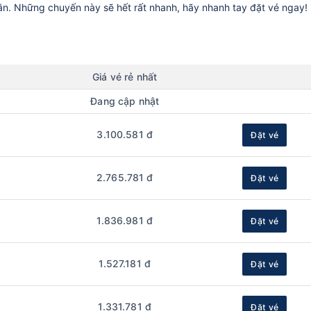
uần. Những chuyến này sẽ hết rất nhanh, hãy nhanh tay đặt vé ngay!
Giá vé rẻ nhất
Đang cập nhật
3.100.581 đ
Đặt vé
2.765.781 đ
Đặt vé
1.836.981 đ
Đặt vé
1.527.181 đ
Đặt vé
1.331.781 đ
Đặt vé