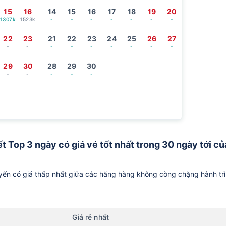
15
16
14
15
16
17
18
19
20
1307k
1523k
-
-
-
-
-
-
-
22
23
21
22
23
24
25
26
27
-
-
-
-
-
-
-
-
-
29
30
28
29
30
-
-
-
-
-
t Top 3 ngày có giá vé tốt nhất trong 30 ngày tới củ
ến có giá thấp nhất giữa các hãng hàng không còng chặng hành tr
Giá rẻ nhất