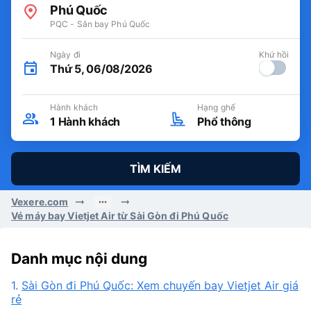
Phú Quốc
PQC - Sân bay Phú Quốc
Ngày đi
Khứ hồi
Thứ 5, 06/08/2026
Hành khách
Hạng ghế
1
Hành khách
Phổ thông
TÌM KIẾM
Vexere.com
Vé máy bay Vietjet Air từ Sài Gòn đi Phú Quốc
Danh mục nội dung
1.
Sài Gòn đi Phú Quốc: Xem chuyến bay Vietjet Air giá
rẻ