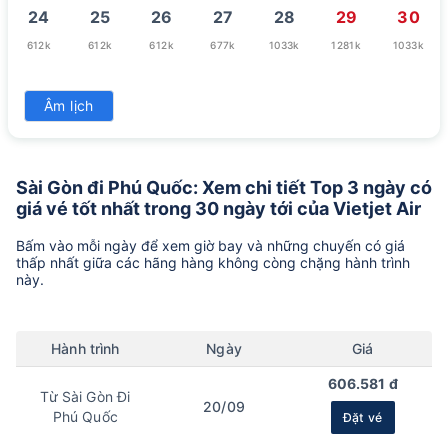
24
25
26
27
28
29
30
612k
612k
612k
677k
1033k
1281k
1033k
31
Âm lịch
860k
Sài Gòn đi Phú Quốc: Xem chi tiết Top 3 ngày có
giá vé tốt nhất trong 30 ngày tới của Vietjet Air
Bấm vào mỗi ngày để xem giờ bay và những chuyến có giá
thấp nhất giữa các hãng hàng không còng chặng hành trình
này.
Hành trình
Ngày
Giá
606.581 đ
Từ Sài Gòn Đi
20/09
Phú Quốc
Đặt vé