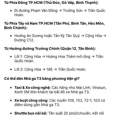
Từ Phía Đông TP.HCM (Thủ Đức, Gò Vấp, Bình Thạnh):
Đi đường Phạm Văn Đồng → Trường Sơn → Trần Quốc
Hoàn.
Từ Phía Tây và Nam TP.HCM (Tân Phú, Bình Tân, Hóc Môn,
Bình Chánh):
Hướng An Sương hoặc Tân Kỳ Tân Quý → Cộng Hòa →
Đường C12.
Từ Hướng đường Trường Chinh (Quận 12, Tân Bình):
Lối 1: Cộng Hòa → Hoàng Hoa Thám mở rộng → Trần
Quốc Hoàn.
Lối 2: Cộng Hòa → 18E → Trần Quốc Hoàn.
Có thể đến Nhà ga T3 bằng phương tiện gì?
Taxi & Xe công nghệ:
Các hãng như Mai Linh, Vinasun,
Xanh SM đón khách tại bãi đỗ xe Nhà ga T3.
Xe buýt công cộng:
Các tuyến 109, 152, 72-1, 103 có
điểm dừng gần Nhà ga T3.
Shuttle bus nội bộ:
Tần suất 20 phút/chuyến, kết nối