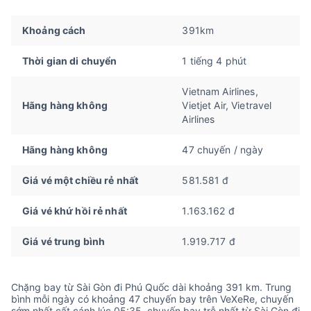
Khoảng cách
391km
Thời gian di chuyển
1 tiếng 4 phút
Vietnam Airlines,
Hãng hàng không
Vietjet Air, Vietravel
Airlines
Hãng hàng không
47 chuyến / ngày
Giá vé một chiều rẻ nhất
581.581 đ
Giá vé khứ hồi rẻ nhất
1.163.162 đ
Giá vé trung bình
1.919.717 đ
Chặng bay từ Sài Gòn đi Phú Quốc dài khoảng 391 km. Trung
bình mỗi ngày có khoảng 47 chuyến bay trên VeXeRe, chuyến
sớm nhất cất cánh lúc 05:35, chuyến bay trễ nhất từ Sài Gòn đi