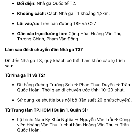
Đối diện:
Nhà ga Quốc tế T2.
Khoảng cách:
Cách Nhà ga T1 khoảng 1,2km.
Lối vào/ra:
Trên các đường 18E và C27.
Gần các trục đường lớn:
Cộng Hòa, Hoàng Văn Thụ,
Trường Chinh, Phạm Văn Đồng.
Làm sao để di chuyển đến Nhà ga T3?
Để đến Nhà ga T3, quý khách có thể tham khảo các lộ trình
sau:
Từ Nhà ga T1 và T2:
Đi thẳng đường Trường Sơn → Phan Thúc Duyên → Trần
Quốc Hoàn. Thời gian di chuyển ước tính: 10–20 phút.
Sử dụng xe shuttle bus nội bộ (tần suất 20 phút/chuyến).
Từ Trung tâm TP.HCM (Quận 1, Quận 3):
Lộ trình: Nam Kỳ Khởi Nghĩa → Nguyễn Văn Trỗi → Công
viên Hoàng Văn Thụ → chui hầm Hoàng Văn Thụ → Trần
Quốc Hoàn.