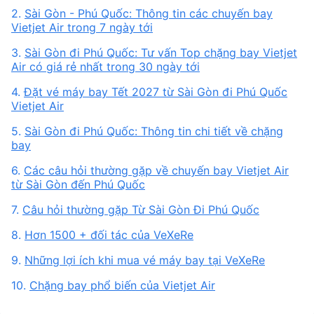
2.
Sài Gòn - Phú Quốc: Thông tin các chuyến bay
Vietjet Air trong 7 ngày tới
3.
Sài Gòn đi Phú Quốc: Tư vấn Top chặng bay Vietjet
Air có giá rẻ nhất trong 30 ngày tới
4.
Đặt vé máy bay Tết 2027 từ Sài Gòn đi Phú Quốc
Vietjet Air
5.
Sài Gòn đi Phú Quốc: Thông tin chi tiết về chặng
bay
6.
Các câu hỏi thường gặp về chuyến bay Vietjet Air
từ Sài Gòn đến Phú Quốc
7.
Câu hỏi thường gặp Từ Sài Gòn Đi Phú Quốc
8.
Hơn 1500 + đối tác của VeXeRe
9.
Những lợi ích khi mua vé máy bay tại VeXeRe
10.
Chặng bay phổ biến của Vietjet Air