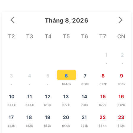
Tháng 8, 2026
T2
T3
T4
T5
T6
T7
CN
1
2
-
-
3
4
5
6
7
8
9
-
-
-
1646k
860k
677k
657k
10
11
12
13
14
15
16
644k
644k
612k
677k
731k
677k
612k
17
18
19
20
21
22
23
612k
612k
612k
644k
731k
644k
612k