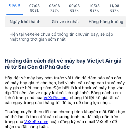
06/08
07/08
08/08
09/08
10/08
11/08
-
903k
727k
687k
687k
687k
Ngày khởi hành
Giá vé rẻ nhất
Hãng hàng không
Hiện tại VeXeRe chưa có thông tin chuyến bay, sẽ cập
nhật trong thời gian sớm nhất
Hướng dẫn cách đặt vé máy bay Vietjet Air giá
rẻ từ Sài Gòn đi Phú Quốc
Hãy đặt vé máy bay sớm trước vài tuần để đảm bảo vẫn còn
vé máy bay giá rẻ cho bạn, bởi vì nhu cầu càng cao thì vé máy
bay giá rẻ hết càng sớm. Đặc biệt là khi book vé máy bay vào
dịp Tết nên săn vé ngay khi có lịch nghỉ nhé. Bằng cách xem
lịch ở trang chủ của
VeXeRe.com
, chúng tôi liệt kê giá tất cả
các ngày trong các tháng tới để bạn dễ dàng lựa chọn.
Thường xuyên theo dõi các chương trình khuyến mãi. Điều bạn
có thể làm là theo dõi các chương trình ưu đãi hấp dẫn trên
trang chủ
VeXeRe.com
hoặc đăng ký vào email VeXeRe để
nhận ưu đãi hàng tuần.