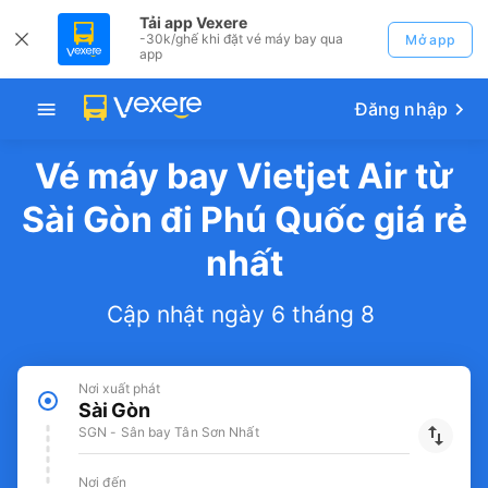
Tải app Vexere
-30k/ghế khi đặt vé máy bay qua
Mở app
app
Đăng nhập
Vé máy bay Vietjet Air từ
Sài Gòn đi Phú Quốc giá rẻ
nhất
Cập nhật ngày 6 tháng 8
Nơi xuất phát
Sài Gòn
SGN - Sân bay Tân Sơn Nhất
Nơi đến