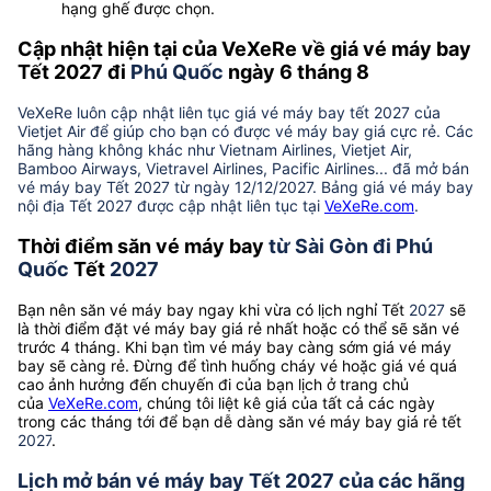
hạng ghế được chọn.
Cập nhật hiện tại của VeXeRe về giá vé máy bay
Tết 2027 đi
Phú Quốc
ngày 6 tháng 8
VeXeRe luôn cập nhật liên tục giá vé máy bay tết 2027 của
Vietjet Air để giúp cho bạn có được vé máy bay giá cực rẻ. Các
hãng hàng không khác như Vietnam Airlines, Vietjet Air,
Bamboo Airways, Vietravel Airlines, Pacific Airlines... đã mở bán
vé máy bay Tết 2027 từ ngày 12/12/2027. Bảng giá vé máy bay
nội địa Tết 2027 được cập nhật liên tục tại
VeXeRe.com
.
Thời điểm săn vé máy bay
từ Sài Gòn đi Phú
Quốc
Tết
2027
Bạn nên săn vé máy bay ngay khi vừa có lịch nghỉ Tết
2027
sẽ
là thời điểm đặt vé máy bay giá rẻ nhất hoặc có thể sẽ săn vé
trước 4 tháng. Khi bạn tìm vé máy bay càng sớm giá vé máy
bay sẽ càng rẻ. Đừng để tình huống cháy vé hoặc giá vé quá
cao ảnh hưởng đến chuyến đi của bạn lịch ở trang chủ
của
VeXeRe.com
, chúng tôi liệt kê giá của tất cả các ngày
trong các tháng tới để bạn dễ dàng săn vé máy bay giá rẻ tết
2027
.
Lịch mở bán vé máy bay Tết 2027 của các hãng