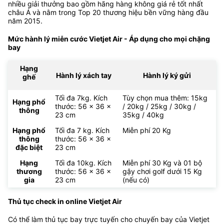
nhiều giải thưởng bao gồm hãng hàng không giá rẻ tốt nhất
châu Á và nằm trong Top 20 thương hiệu bền vững hàng đầu
năm 2015.
Mức hành lý miễn cước Vietjet Air - Áp dụng cho mọi chặng
bay
Hạng
Hành lý xách tay
Hành lý ký gửi
ghế
Tối đa 7kg. Kích
Tùy chọn mua thêm: 15kg
Hạng phổ
thước: 56 x 36 x
/ 20kg / 25kg / 30kg /
thông
23 cm
35kg / 40kg
Hạng phổ
Tối đa 7 kg. Kích
Miễn phí 20 Kg
thông
thước: 56 x 36 x
đặc biệt
23 cm
Hạng
Tối đa 10kg. Kích
Miễn phí 30 Kg và 01 bộ
thương
thước: 56 x 36 x
gậy chơi golf dưới 15 Kg
gia
23 cm
(nếu có)
Thủ tục check in online Vietjet Air
Có thể làm thủ tục bay trực tuyến cho chuyến bay của Vietjet