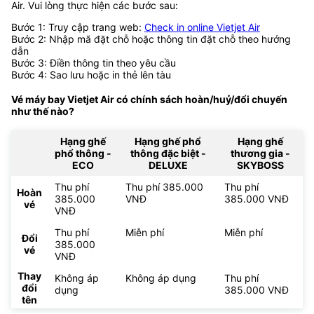
Air. Vui lòng thực hiện các bước sau:
Bước 1: Truy cập trang web:
Check in online Vietjet Air
Bước 2: Nhập mã đặt chỗ hoặc thông tin đặt chỗ theo hướng
dẫn
Bước 3: Điền thông tin theo yêu cầu
Bước 4: Sao lưu hoặc in thẻ lên tàu
Vé máy bay Vietjet Air có chính sách hoàn/huỷ/đổi chuyến
như thế nào?
Hạng ghế
Hạng ghế phổ
Hạng ghế
phổ thông -
thông đặc biệt -
thương gia -
ECO
DELUXE
SKYBOSS
Thu phí
Thu phí 385.000
Thu phí
Hoàn
385.000
VNĐ
385.000 VNĐ
vé
VNĐ
Thu phí
Miễn phí
Miễn phí
Đổi
385.000
vé
VNĐ
Thay
Không áp
Không áp dụng
Thu phí
đổi
dụng
385.000 VNĐ
tên