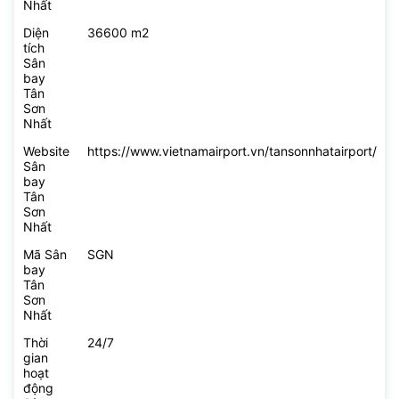
Nhất
Diện
36600 m2
tích
Sân
bay
Tân
Sơn
Nhất
Website
https://www.vietnamairport.vn/tansonnhatairport/
Sân
bay
Tân
Sơn
Nhất
Mã Sân
SGN
bay
Tân
Sơn
Nhất
Thời
24/7
gian
hoạt
động