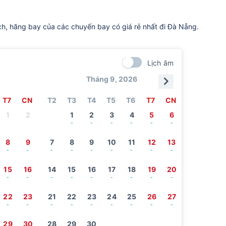
ch, hãng bay của các chuyến bay có giá rẻ nhất đi Đà Nẵng.
Lịch âm
Tháng 9, 2026
T7
CN
T2
T3
T4
T5
T6
T7
CN
1
2
1
2
3
4
5
6
-
-
-
-
-
-
8
9
7
8
9
10
11
12
13
-
-
-
-
-
-
-
-
-
15
16
14
15
16
17
18
19
20
-
-
-
-
-
-
-
-
-
22
23
21
22
23
24
25
26
27
-
-
-
-
-
-
-
-
-
29
30
28
29
30