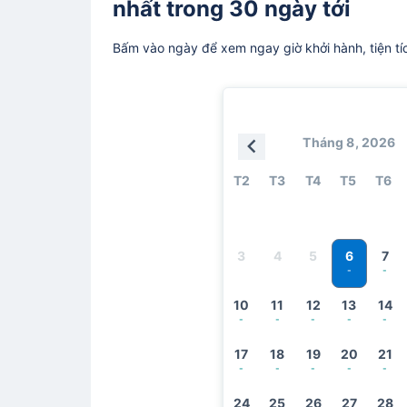
nhất trong 30 ngày tới
Bấm vào ngày để xem ngay giờ khởi hành, tiện tí
Tháng 8, 2026
T2
T3
T4
T5
T6
6
3
4
5
7
-
-
10
11
12
13
14
-
-
-
-
-
17
18
19
20
21
-
-
-
-
-
24
25
26
27
28