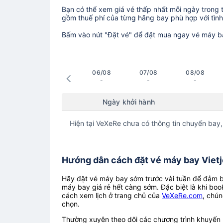
Bạn có thể xem giá vé thấp nhất mỗi ngày trong tr
gồm thuế phí của từng hãng bay phù hợp với tình 
Bấm vào nút "Đặt vé" để đặt mua ngay vé máy b
06/08
07/08
08/08
-
-
-
Ngày khởi hành
Hiện tại VeXeRe chưa có thông tin chuyến bay,
Hướng dẫn cách đặt vé máy bay Vietje
Hãy đặt vé máy bay sớm trước vài tuần để đảm bả
máy bay giá rẻ hết càng sớm. Đặc biệt là khi boo
cách xem lịch ở trang chủ của
VeXeRe.com
, chún
chọn.
Thường xuyên theo dõi các chương trình khuyến m