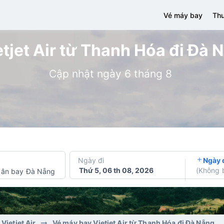
Vé máy bay
Thu
tjet Air từ Thanh Hóa đi Đà N
Cập nhật ngày 6 tháng 8
Ngày đi
Ngày 
Thứ 5, 06 th 08, 2026
(
Không 
Sân bay Đà Nẵng
Vietjet Air
Vé máy bay Vietjet Air từ Thanh Hóa đi Đà Nẵng