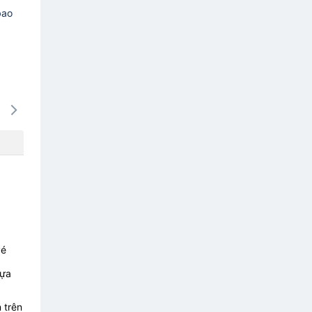
bao
14/08
15/08
16/08
17/08
18/0
-
-
-
-
-
vé
lựa
 trên