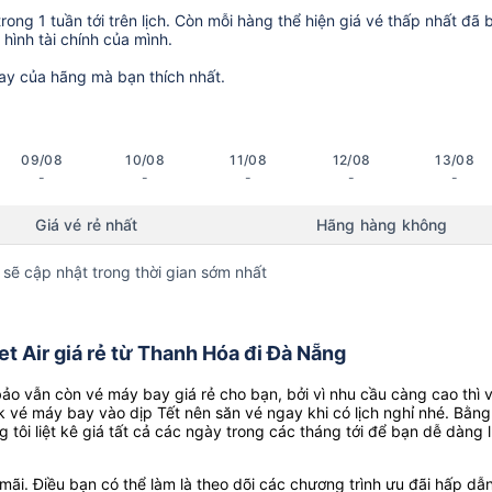
ong 1 tuần tới trên lịch. Còn mỗi hàng thể hiện giá vé thấp nhất đã 
hình tài chính của mình.
ay của hãng mà bạn thích nhất.
09/08
10/08
11/08
12/08
13/08
-
-
-
-
-
Giá vé rẻ nhất
Hãng hàng không
 sẽ cập nhật trong thời gian sớm nhất
t Air giá rẻ từ Thanh Hóa đi Đà Nẵng
o vẫn còn vé máy bay giá rẻ cho bạn, bởi vì nhu cầu càng cao thì 
k vé máy bay vào dịp Tết nên săn vé ngay khi có lịch nghỉ nhé. Bằng
g tôi liệt kê giá tất cả các ngày trong các tháng tới để bạn dễ dàng 
ãi. Điều bạn có thể làm là theo dõi các chương trình ưu đãi hấp dẫn