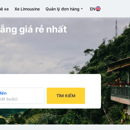
ê xe
Xe Limousine
Quản lý đơn hàng
EN
ẵng giá rẻ nhất
đến
TÌM KIẾM
bắt buộc
)