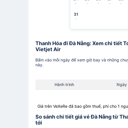
-
-
-
-
-
31
-
Thanh Hóa đi Đà Nẵng: Xem chi tiết To
Vietjet Air
Bấm vào mỗi ngày để xem giờ bay và những chuy
này.
Hành trình
Ngày
Giá trên VeXeRe đã bao gồm thuế, phí cho 1 ngư
So sánh chi tiết giá vé Đà Nẵng từ Th
tới