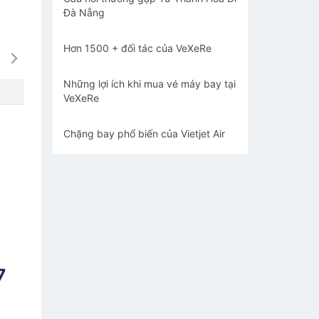
Đà Nẵng
Hơn 1500 + đối tác của VeXeRe
14/08
15/08
16/08
17/08
18/0
-
-
-
-
-
Những lợi ích khi mua vé máy bay tại
VeXeRe
Chặng bay phổ biến của Vietjet Air
7